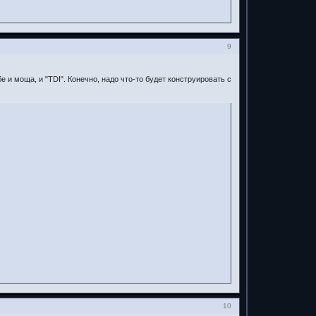
9
 и моща, и "TDI". Конечно, надо что-то будет конструировать с
10