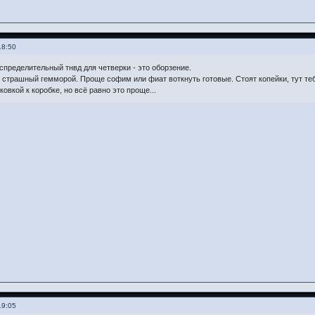
18:50
спределительный тнвд для четверки - это оборзение.
 страшный гемморой. Проще софим или фиат воткнуть готовые. Стоят копейки, тут тебе
овкой к коробке, но всё равно это проще...
19:05