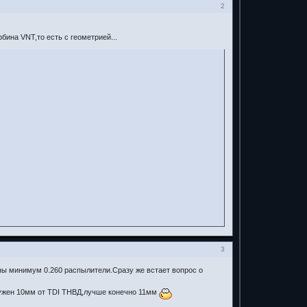
2
рбина VNT,то есть с геометрией...
3
ы минимум 0.260 распылители.Сразу же встает вопрос о
Нужен 10мм от TDI ТНВД,лучше конечно 11мм