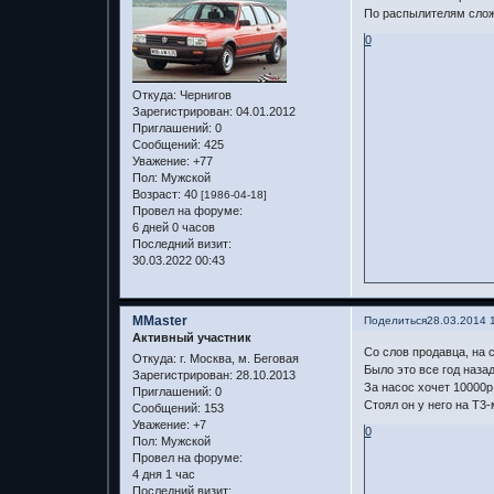
По распылителям сложн
0
Откуда:
Чернигов
Зарегистрирован
: 04.01.2012
Приглашений:
0
Сообщений:
425
Уважение:
+77
Пол:
Мужской
Возраст:
40
[1986-04-18]
Провел на форуме:
6 дней 0 часов
Последний визит:
30.03.2022 00:43
MMaster
Поделиться
28.03.2014 
Активный участник
Со слов продавца, на 
Откуда:
г. Москва, м. Беговая
Было это все год наза
Зарегистрирован
: 28.10.2013
За насос хочет 10000р
Приглашений:
0
Стоял он у него на Т3-
Сообщений:
153
Уважение:
+7
0
Пол:
Мужской
Провел на форуме:
4 дня 1 час
Последний визит: