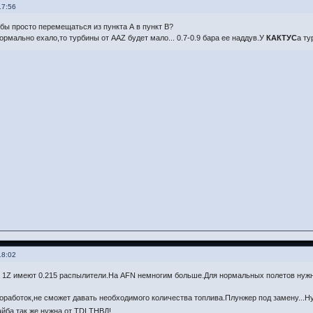
17:56
бы просто перемещаться из пункта А в пункт В?
ормально ехало,то турбины от AAZ будет мало... 0.7-0.9 бара ее наддув.У
КАКТУС
а ту
18:02
 1Z имеют 0.215 распылители.На AFN немногим больше.Для нормальных полетов нужн
доработок,не сможет давать необходимого количества топлива.Плунжер под замену...
йба так же нужна от TDI ТНВД!