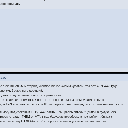
жно собирать.
19:06
т с бензиновым мотором, и более менее живым кузовом, так вот AFN-AAZ туда.
апотом. Звук у него хороший.
одить по пути наименьшего сопротивления.
тся с коллектором от CY соответственно и гемора с выпуском не будет.
ля AFN это понятно, но свои 80 лошадей я с него получу, а этого для начала хватит.
я могу под стоковый ТНВД AAZ взять 0.260 распылители ? (типа на будующее)
ором отдадут ТНВД от AFN ( под будущую переборку и постройку гибрида )
жно взять под ТНВД AAZ чтоб с перспективой на увеличение мощности?