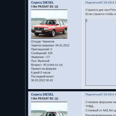
Серега DIESEL
Поделиться
27.03.2014 
I like PASSAT B2 :)))
Строится для чего?Что
Если строится чтобы н
0
Откуда:
Чернигов
Зарегистрирован
: 04.01.2012
Приглашений:
0
Сообщений:
425
Уважение:
+77
Пол:
Мужской
Возраст:
40
[1986-04-18]
Провел на форуме:
6 дней 0 часов
Последний визит:
30.03.2022 00:43
Серега DIESEL
Поделиться
27.03.2014 
I like PASSAT B2 :)))
Стоковые форсунки на
ТНВД...
Стоковый от AAZ,без 
Распределительная ша