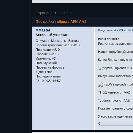
Страница:
1
2
3
4
5
»
Постройка гибрида AFN-AAZ
MMaster
Поделиться
27.03.2014 
Активный участник
Всем привет !
Откуда:
г. Москва, м. Беговая
Решил так сказать при
Зарегистрирован
: 28.10.2013
Приглашений:
0
Нашел подубитый мото
Сообщений:
153
Уважение:
+7
Купил Бошку новую от
Пол:
Мужской
Провел на форуме:
4 дня 1 час
Выпускной коллектор 
Последний визит:
28.10.2022 16:57
ТНВД ищется от AAZ
Турбина тоже от AAZ
Пока не понятно с фор
У кого какие идеи ест
0