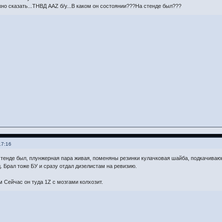
о сказать...ТНВД AAZ б/у...В каком он состоянии???На стенде был???
17:16
стенде был, плунжерная пара живая, поменяны резинки кулачковая шайба, подкачиваю
д. Брал тоже БУ и сразу отдал дизелистам на ревизию.
м Сейчас он туда 1Z с мозгами колхозит.