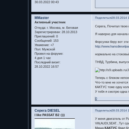
30.03.2022 00:43
MMaster
Поделиться
28.03.2014 
Активный участник
Серега, Почитал твою 
Откуда:
г. Москва, м. Беговая
Зарегистрирован
: 28.10.2013
Я наверно для начала 
Приглашений:
0
Сообщений:
153
Форсунки беру вот эти 
Уважение:
+7
http://www.hansdieselp
Пол:
Мужской
Провел на форуме:
нормально на стоковы
4 дня 1 час
ТНВД, Турбина, выпуск
Последний визит:
28.10.2022 16:57
Теперь с блоком непоня
Что-то мне не хочется
КАКТУС тоже одну колх
У тебя я смотрю одна 
0
Серега DIESEL
Поделиться
28.03.2014 
I like PASSAT B2 :)))
У меня двигатель от P
VW,AUDI,SEAT...Тут сра
Миша
КАКТУС
брал бл