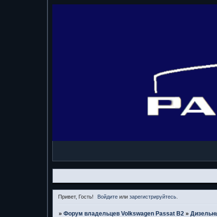
Привет, Гость!
Войдите
или
зарегистрируйтесь
.
»
Форум владельцев Volkswagen Passat B2
»
Дизельн