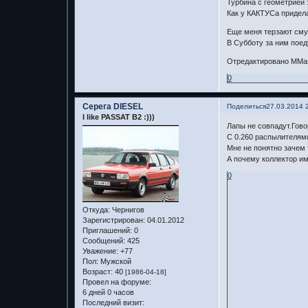
Турбина с геометрией э
Как у КАКТУСа придела
Еще меня терзают смут
В Субботу за ним поед
Отредактировано MMast
0
Серега DIESEL
Поделиться
27.03.2014 
I like PASSAT B2 :)))
Лапы не совпадут.Гово
С 0.260 распылителям
Мне не понятно зачем т
А почему коллектор им
0
Откуда:
Чернигов
Зарегистрирован
: 04.01.2012
Приглашений:
0
Сообщений:
425
Уважение:
+77
Пол:
Мужской
Возраст:
40
[1986-04-18]
Провел на форуме:
6 дней 0 часов
Последний визит: