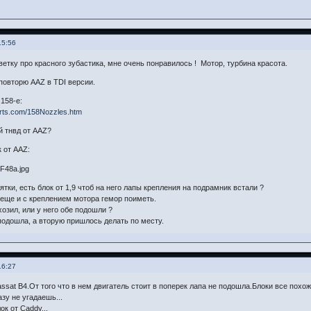
15:56
ветку про красного зубастика, мне очень понравилось ! Мотор, турбина красота.
повторю AAZ в TDI версии.
158-е:
arts.com/158Nozzles.htm
й тнвд от AAZ?
 от AAZ:
тки, есть блок от 1,9 чтоб на него лапы крепления на подрамник встали ?
 еще и с креплением мотора гемор поиметь.
озил, или у него обе подошли ?
подошла, а вторую пришлось делать по месту.
16:27
assat B4.От того что в нем двигатель стоит в поперек лапа не подошла.Блоки все похо
зу не угадаешь...
ок от Caddy...