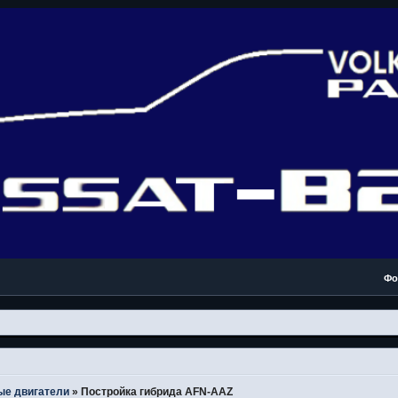
Фо
ые двигатели
»
Постройка гибрида AFN-AAZ