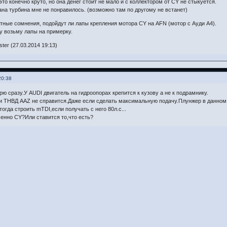
то конечно круто, но она денег стоит не мало и с коллектором от CY не стыкуется.
на турбина мне не понравилось. (возможно там по другому не встанет)
ные сомнения, подойдут ли лапы крепления мотора CY на AFN (мотор с Ауди А4).
у возьму лапы на примерку.
er (27.03.2014 19:13)
20:38
рю сразу.У AUDI двигатель на гидроопорах крепится к кузову а не к подрамнику.
и ТНВД AAZ не справится.Даже если сделать максимальную подачу.Плунжер в данном
огда строить mTDI,если получать с него 80л.с...
енно CY?Или ставится то,что есть?