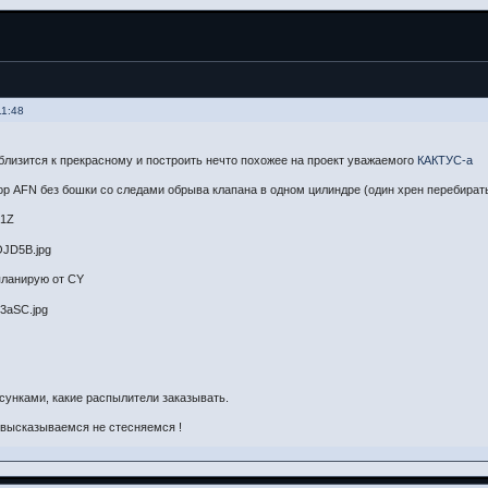
11:48
близится к прекрасному и построить нечто похожее на проект уважаемого
КАКТУС-а
р AFN без бошки со следами обрыва клапана в одном цилиндре (один хрен перебират
 1Z
планирую от CY
сунками, какие распылители заказывать.
ь высказываемся не стесняемся !