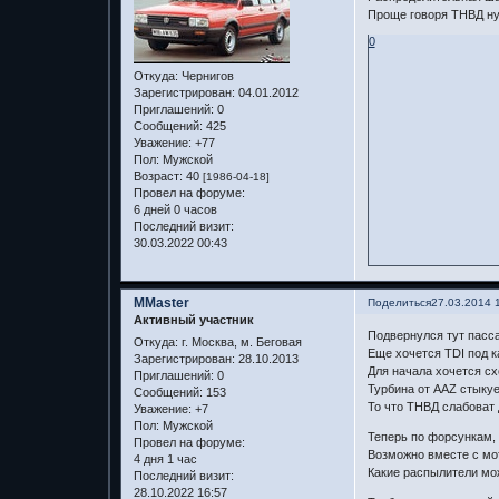
Проще говоря ТНВД ну
0
Откуда:
Чернигов
Зарегистрирован
: 04.01.2012
Приглашений:
0
Сообщений:
425
Уважение:
+77
Пол:
Мужской
Возраст:
40
[1986-04-18]
Провел на форуме:
6 дней 0 часов
Последний визит:
30.03.2022 00:43
MMaster
Поделиться
27.03.2014 
Активный участник
Подвернулся тут пасса
Откуда:
г. Москва, м. Беговая
Еще хочется TDI под к
Зарегистрирован
: 28.10.2013
Для начала хочется сх
Приглашений:
0
Турбина от AAZ стыкуе
Сообщений:
153
То что ТНВД слабоват д
Уважение:
+7
Пол:
Мужской
Теперь по форсункам, 
Провел на форуме:
Возможно вместе с мот
4 дня 1 час
Какие распылители мо
Последний визит:
28.10.2022 16:57