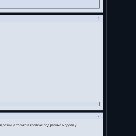
6
7
жи,разница только в крепеже под разные модели у