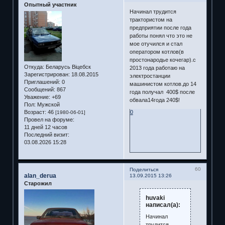
Опытный участник
Начинал трудится
трактористом на
предприятии после года
работы понял что это не
мое отучился и стал
оператором котлов(в
простонародье кочегар).с
Откуда:
Беларусь Віцебск
2013 года работаю на
Зарегистрирован
: 18.08.2015
электростанции
Приглашений:
0
машинистом котлов.до 14
Сообщений:
867
года получал 400$ после
Уважение:
+69
обвала14года 240$!
Пол:
Мужской
Возраст:
46
0
[1980-06-01]
Провел на форуме:
11 дней 12 часов
Последний визит:
03.08.2026 15:28
60
Поделиться
alan_derua
13.09.2015 13:26
Старожил
huvaki
написал(а):
Начинал
трудится