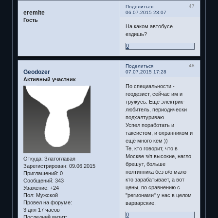
47
Поделиться
eremite
06.07.2015 23:07
Гость
На каком автобусе
ездишь?
0
48
Поделиться
Geodozer
07.07.2015 17:28
Активный участник
По специальности -
геодезист, сейчас им и
тружусь. Ещё электрик-
любитель, периодически
подхалтуриваю.
Успел поработать и
таксистом, и охранником и
ещё много кем ))
Те, кто говорит, что в
Москве з/п высокие, нагло
Откуда:
Златоглавая
брешут, больше
Зарегистрирован
: 09.06.2015
полтинника без в/о мало
Приглашений:
0
кто зарабатывает, а вот
Сообщений:
343
цены, по сравнению с
Уважение:
+24
Пол:
Мужской
"регионами" у нас в целом
Провел на форуме:
варварские.
3 дня 17 часов
0
Последний визит: