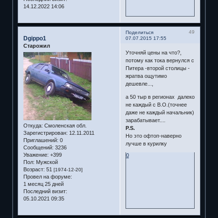
14.12.2022 14:06
49
Поделиться
Dgippo1
07.07.2015 17:55
Старожил
Уточняй цены на что?,
потому как тока вернулся с
Питера -второй столицы -
жратва ощутимо
дешевле...,
а 50 тыр в регионах далеко
не каждый с В.О.(точнее
даже не каждый начальник)
зарабатывает....
Откуда:
Смоленская обл.
P.S.
Зарегистрирован
: 12.11.2011
Но это офтоп-наверно
Приглашений:
0
лучше в курилку
Сообщений:
3236
Уважение:
+399
0
Пол:
Мужской
Возраст:
51
[1974-12-20]
Провел на форуме:
1 месяц 25 дней
Последний визит:
05.10.2021 09:35