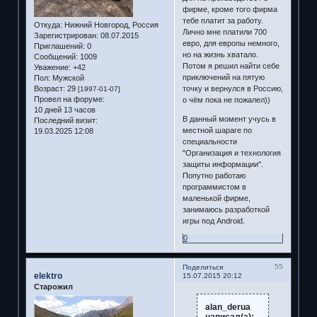
фирме, кроме того фирма
тебе платит за работу.
Откуда:
Нижний Новгород, Россия
Лично мне платили 700
Зарегистрирован
: 08.07.2015
евро, для европы немного,
Приглашений:
0
но на жизнь хватало.
Сообщений:
1009
Потом я решил найти себе
Уважение:
+42
приключений на пятую
Пол:
Мужской
Возраст:
29
точку и вернулся в Россию,
[1997-01-07]
Провел на форуме:
о чём пока не пожалел))
10 дней 13 часов
В данный момент учусь в
Последний визит:
местной шараге по
19.03.2025 12:08
специальности
"Организация и технология
защиты информации".
Попутно работаю
программистом в
маленькой фирме,
занимаюсь разработкой
игры под Android.
0
55
Поделиться
elektro
15.07.2015 20:12
Старожил
alan_derua
написал(а):