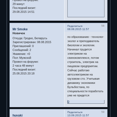
Провел на форуме:
29 минут
Последний визит:
29.08.2015 14:51
58
Поделиться
Mr Smoke
08.08.2015 11:57
Новичок
по образованию - технолог-
Откуда:
Гродно, Беларусь
эколог и преподаватель
Зарегистрирован
: 08.08.2015
биологии и экологии.
Приглашений:
0
Начинал трудится
Сообщений:
2
электриком на
Уважение:
+0
свинокомплексе, потом
Пол:
Мужской
Провел на форуме:
строитель, электрик на
2 часа 48 минут
пищевом предприятии.
Последний визит:
Сейчас работаю
25.08.2015 20:18
автоэлектриком на
грузовом сто. Учитывая
динамику экономики
Бульбостана, по
специальности поработать
уже не придется
0
59
Поделиться
huvaki
13.09.2015 11:57