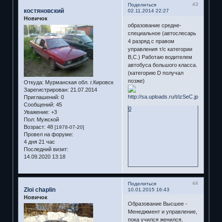
43
Поделиться
костяновский
02.11.2014 22:27
Новичок
образование средне-
специальное (автослесарь
4 разряд с правом
управления т/с категории
В,С.) Работаю водителем
автобуса большого класса.
(категорию D получал
позже)
Откуда:
Мурманская обл. г.Кировск
Зарегистрирован
: 21.07.2014
Приглашений:
0
Сообщений:
45
0
Уважение:
+3
Пол:
Мужской
Возраст:
48
[1978-07-20]
Провел на форуме:
4 дня 21 час
Последний визит:
14.09.2020 13:18
44
Поделиться
Zloi chaplin
10.01.2015 16:43
Новичок
Образование Высшее -
Менеджмент и управление,
пока учился женился,