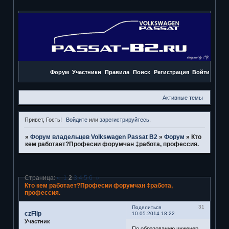
Форум
Участники
Правила
Поиск
Регистрация
Войти
Активные темы
Привет, Гость!
Войдите
или
зарегистрируйтесь
.
»
Форум владельцев Volkswagen Passat B2
»
Форум
»
Кто
кем работает?Професии форумчан ‡работа, профессия.
Страница:
«
1
2
3
4
5
6
»
Кто кем работает?Професии форумчан ‡работа,
профессия.
31
Поделиться
czFlip
10.05.2014 18:22
Участник
По образованию инженер