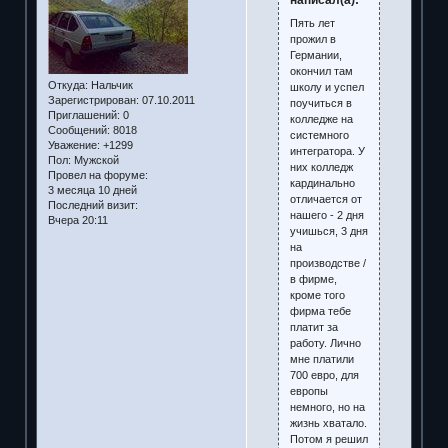
Пять лет
прожил в
Германии,
окончил там
Откуда:
Нальчик
школу и успел
Зарегистрирован
: 07.10.2011
поучиться в
Приглашений:
0
колледже на
Сообщений:
8018
системного
Уважение:
+1299
интегратора. У
Пол:
Мужской
них колледж
Провел на форуме:
кардинально
3 месяца 10 дней
отличается от
Последний визит:
нашего - 2 дня
Вчера 20:11
учишься, 3 дня
на
производстве /
в фирме,
кроме того
фирма тебе
платит за
работу. Лично
мне платили
700 евро, для
европы
немного, но на
жизнь хватало.
Потом я решил