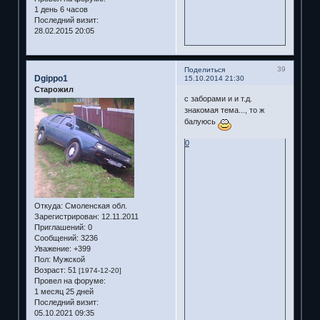
1 день 6 часов
Последний визит:
28.02.2015 20:05
39
Поделиться
Dgippo1
15.10.2014 21:30
Старожил
с заборами и и т.д.
знакомая тема..., то ж
балуюсь
0
Откуда:
Смоленская обл.
Зарегистрирован
: 12.11.2011
Приглашений:
0
Сообщений:
3236
Уважение:
+399
Пол:
Мужской
Возраст:
51
[1974-12-20]
Провел на форуме:
1 месяц 25 дней
Последний визит:
05.10.2021 09:35