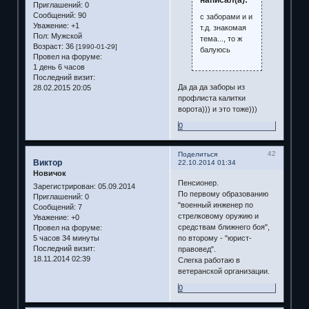
написал(а):
Приглашений:
0
Сообщений:
90
с заборами и и
Уважение:
+1
т.д. знакомая
Пол:
Мужской
тема..., то ж
Возраст:
36
[1990-01-29]
балуюсь
Провел на форуме:
1 день 6 часов
Последний визит:
Да да да заборы из
28.02.2015 20:05
профлиста калитки
ворота))) и это тоже)))
0
42
Поделиться
Виктор
22.10.2014 01:34
Новичок
Пенсионер.
Зарегистрирован
: 05.09.2014
По первому образованию
Приглашений:
0
"военный инженер по
Сообщений:
7
стрелковому оружию и
Уважение:
+0
средствам ближнего боя",
Провел на форуме:
по второму - "юрист-
5 часов 34 минуты
Последний визит:
правовед".
18.11.2014 02:39
Слегка работаю в
ветеранской организации.
0