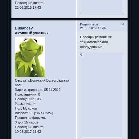
Последний визит:
22.06.2015 17:43
34
Поделиться
Budancev
21.06.2014 11:46
Активный участник
Слесарь-ремонтник
технологического
оборудования.
0
Откуда:
г.Волжский,Волгоградская
обл.
Зарегистрирован
: 05.11.2012
Приглашений:
0
Сообщений:
103
Уважение:
+4
Пол:
Мужской
Возраст:
52
[1974-02-24]
Провел на форуме:
3 дня 15 часов
Последний визит:
10.03.2017 23:43