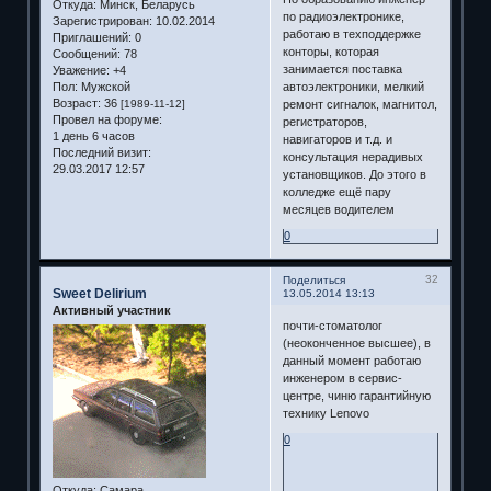
Откуда:
Минск, Беларусь
по радиоэлектронике,
Зарегистрирован
: 10.02.2014
работаю в техподдержке
Приглашений:
0
конторы, которая
Сообщений:
78
занимается поставка
Уважение:
+4
автоэлектроники, мелкий
Пол:
Мужской
Возраст:
36
ремонт сигналок, магнитол,
[1989-11-12]
Провел на форуме:
регистраторов,
1 день 6 часов
навигаторов и т.д. и
Последний визит:
консультация нерадивых
29.03.2017 12:57
установщиков. До этого в
колледже ещё пару
месяцев водителем
0
32
Поделиться
Sweet Delirium
13.05.2014 13:13
Активный участник
почти-стоматолог
(неоконченное высшее), в
данный момент работаю
инженером в сервис-
центре, чиню гарантийную
технику Lenovo
0
Откуда:
Самара