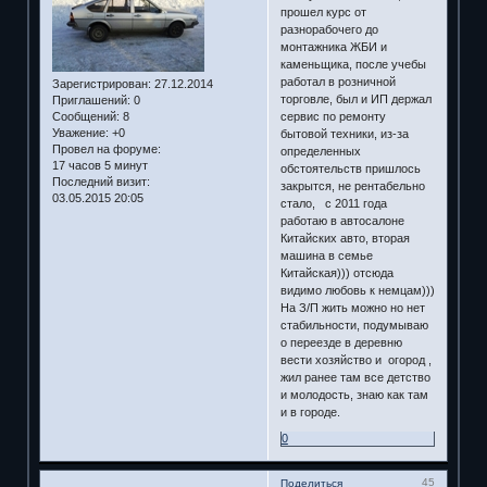
прошел курс от
разнорабочего до
монтажника ЖБИ и
каменьщика, после учебы
работал в розничной
Зарегистрирован
: 27.12.2014
торговле, был и ИП держал
Приглашений:
0
Сообщений:
8
сервис по ремонту
Уважение:
+0
бытовой техники, из-за
Провел на форуме:
определенных
17 часов 5 минут
обстоятельств пришлось
Последний визит:
закрытся, не рентабельно
03.05.2015 20:05
стало, с 2011 года
работаю в автосалоне
Китайских авто, вторая
машина в семье
Китайская))) отсюда
видимо любовь к немцам)))
На З/П жить можно но нет
стабильности, подумываю
о переезде в деревню
вести хозяйство и огород ,
жил ранее там все детство
и молодость, знаю как там
и в городе.
0
45
Поделиться