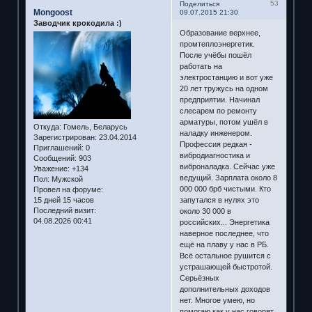
53
Поделиться
Mongoost
09.07.2015 21:30
Заводчик крокодила :)
Образование верхнее,
промтеплоэнергетик.
После учёбы пошёл
работать на
электростанцию и вот уже
20 лет тружусь на одном
предприятии. Начинал
слесарем по ремонту
арматуры, потом ушёл в
Откуда:
Гомель, Беларусь
наладку инженером.
Зарегистрирован
: 23.04.2014
Профессия редкая -
Приглашений:
0
вибродиагностика и
Сообщений:
903
виброналадка. Сейчас уже
Уважение:
+134
ведущий. Зарплата около 8
Пол:
Мужской
000 000 брб чистыми. Кто
Провел на форуме:
запутался в нулях это
15 дней 15 часов
Последний визит:
около 30 000 в
04.08.2026 00:41
российских... Энергетика
наверное последнее, что
ещё на плаву у нас в РБ.
Всё остальное рушится с
устрашающей быстротой.
Серьёзных
дополнительных доходов
нет. Многое умею, но
помогаю как у нас говорят