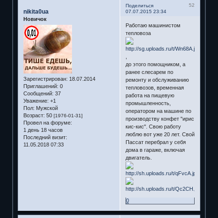
52
Поделиться
nikita0ua
07.07.2015 23:34
Новичок
Работаю машинистом
тепловоза
,
до этого помощником, а
ранее слесарем по
Зарегистрирован
: 18.07.2014
ремонту и обслуживанию
Приглашений:
0
тепловозов, временная
Сообщений:
37
работа на пищевую
Уважение:
+1
промышленность,
Пол:
Мужской
оператором на машине по
Возраст:
50
[1976-01-31]
производству конфет "ирис
Провел на форуме:
кис-кис". Свою работу
1 день 18 часов
люблю вот уже 20 лет. Свой
Последний визит:
Пассат перебрал у себя
11.05.2018 07:33
дома в гараже, включая
двигатель.
0