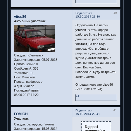
40
Поделиться
vitos86
15.10.2014 23:30
Активный участник
Отделочник.На него и
учился. В этой сфере
работаю 8 лет. Не знаю как
дальше но работы сейчас
хватает, на пол года
вперед. Жил в общаге
родились две девочкb,
Откуда:
г.Смоленск
купил участок построил
Зарегистрирован
: 05.07.2013
дом, полностью делал все
Приглашений:
0
сам. Весной было
Сообщений:
333
новоселье. Буду встречать
Уважение:
+1
зиму в доме.
Пол:
Мужской
Провел на форуме:
Отредактировано vitos86
4 дня 6 часов
(22.10.2014 21:24)
Последний визит:
03.06.2017 14:22
+1
41
Поделиться
FOMICH
15.10.2014 23:41
Участник
Откуда:
Беларусь,г.Гомель
Dgippo1
Зарегистрирован
: 15.06.2014