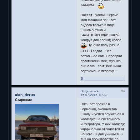
задарма
Пассат - хобби. Сервис
моя машинка за 9 лет
видела только в виде
шиномонтажа и
БАЛАНСИРОВКИ (какой
конфуз для спеца!) колёс
Ну, ещё пару раз на
СО СН ездил... Всё
остальное сам. Перебрал
практически всё, музыка,
сигналка - сам. Всё никак
борткомп не вкорячу...
0
54
Поделиться
alan_derua
15.07.2015 11:32
Старожил
Пять лет прожил в
Германии, окончил там
школу и успел поучиться в
колледже на системного
интегратора. У них колледж
кардинально отличается от
нашего - 2 дня учишься, 3
дня на производстве / в