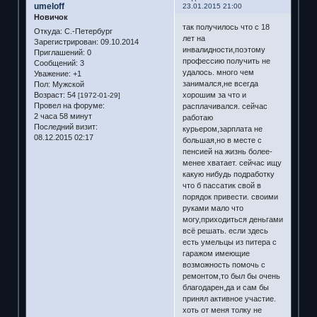
umeloff
23.01.2015 21:00
Новичок
так получилось что с 18
Откуда:
С.-Петербург
лет на
Зарегистрирован
: 09.10.2014
инвалидности,поэтому
Приглашений:
0
профессию получить не
Сообщений:
3
удалось. много чем
Уважение:
+1
занимался,не всегда
Пол:
Мужской
Возраст:
54
хорошим за что и
[1972-01-29]
Провел на форуме:
расплачивался. сейчас
2 часа 58 минут
работаю
Последний визит:
курьером,зарплата не
08.12.2015 02:17
большая,но в месте с
пенсией на жизнь более-
менее хватает. сейчас ищу
какую нибудь подработку
что б пассатик свой в
порядок привести. своими
руками мало что
могу,приходиться деньгами
всё решать. если здесь
есть умельцы из питера с
гаражом имеющие
возможность помочь с
ремонтом,то был бы очень
благодарен,да и сам бы
принял активное участие.
хоть от меня толку не