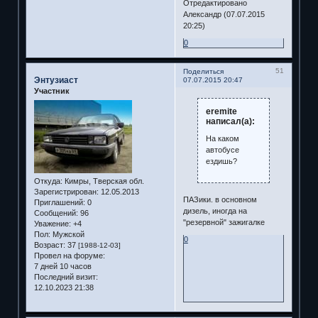
Отредактировано
Александр (07.07.2015
20:25)
0
51
Поделиться
Энтузиаст
07.07.2015 20:47
Участник
eremite
написал(а):
На каком
автобусе
ездишь?
Откуда:
Кимры, Тверская обл.
Зарегистрирован
: 12.05.2013
ПАЗики. в основном
Приглашений:
0
дизель, иногда на
Сообщений:
96
"резервной" зажигалке
Уважение:
+4
Пол:
Мужской
0
Возраст:
37
[1988-12-03]
Провел на форуме:
7 дней 10 часов
Последний визит:
12.10.2023 21:38