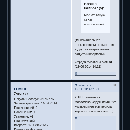
Basilius
написал(а):
Магнат, какую
связь
инжениришь?
(многоканальная
электросвязь) но работаю
в другом направлении-
защита информации
Отредактировано Магнат
(29.06.2014 10:11)
0
38
Поделиться
FOMICH
15.10.2014 21:21
Участник
Я ИП Занимаюсь
Откуда:
Беларусь,г.Гомель
металлоконструкциями,изготавлива
Зарегистрирован
: 15.06.2014
козырьки навесы перила
Приглашений:
0
торговые павильоны и тд)
Сообщений:
90
Уважение:
+1
0
Пол:
Мужской
Возраст:
36
[1990-01-29]
Провел на форуме: