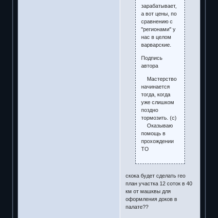
зарабатывает,
а вот цены, по
сравнению с
"регионами" у
нас в целом
варварские.
Подпись
автора
Мастерство
начинается
тогда, когда
уже слишком
поздно
тормозить. (с)
Оказываю
помощь в
прохождении
ТО
скока будет сделать гео
план участка 12 соток в 40
км от машквы для
оформления доков в
палате??