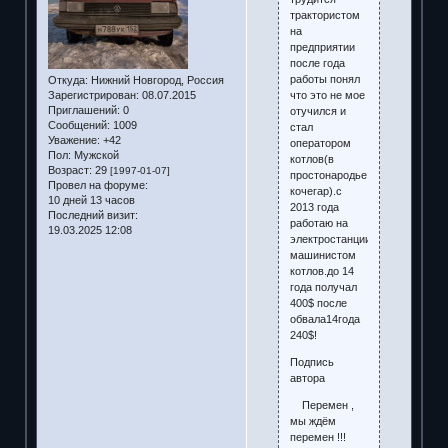
трактористом
на
предприятии
после года
работы понял
Откуда:
Нижний Новгород, Россия
что это не мое
Зарегистрирован
: 08.07.2015
Приглашений:
0
отучился и
Сообщений:
1009
стал
Уважение:
+42
оператором
Пол:
Мужской
котлов(в
Возраст:
29
[1997-01-07]
простонародье
Провел на форуме:
кочегар).с
10 дней 13 часов
2013 года
Последний визит:
работаю на
19.03.2025 12:08
электростанции
машинистом
котлов.до 14
года получал
400$ после
обвала14года
240$!
Подпись
автора
Перемен ,
мы ждём
перемен !!!