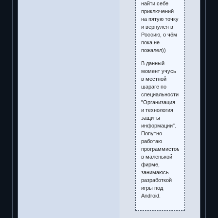
найти себе
приключений
на пятую точку
и вернулся в
Россию, о чём
пока не
пожалел))
В данный
момент учусь
в местной
шараге по
специальности
"Организация
и технология
защиты
информации".
Попутно
работаю
программистом
в маленькой
фирме,
занимаюсь
разработкой
игры под
Android.