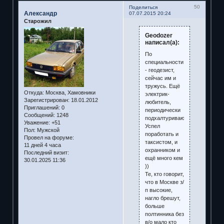
50
Поделиться
Александр
07.07.2015 20:24
Старожил
Geodozer
написал(а):
По
специальности
- геодезист,
сейчас им и
тружусь. Ещё
Откуда:
Москва, Хамовники
электрик-
Зарегистрирован
: 18.01.2012
любитель,
Приглашений:
0
периодически
Сообщений:
1248
подхалтуриваю.
Уважение:
+51
Успел
Пол:
Мужской
поработать и
Провел на форуме:
таксистом, и
11 дней 4 часа
охранником и
Последний визит:
ещё много кем
30.01.2025 11:36
))
Те, кто говорит,
что в Москве з/
п высокие,
нагло брешут,
больше
полтинника без
в/о мало кто