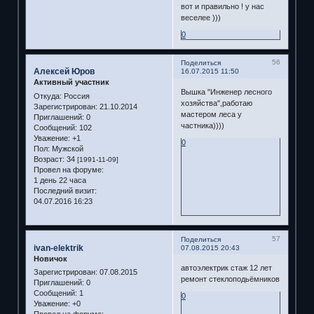
вот и правильно ! у нас
веселее )))
0
56
Поделиться
Алексей Юров
16.07.2015 11:50
Активный участник
Вышка "Инженер лесного
Откуда:
Россия
хозяйства",работаю
Зарегистрирован
: 21.10.2014
мастером леса у
Приглашений:
0
частника))))
Сообщений:
102
Уважение:
+1
0
Пол:
Мужской
Возраст:
34
[1991-11-09]
Провел на форуме:
1 день 22 часа
Последний визит:
04.07.2016 16:23
57
Поделиться
ivan-elektrik
07.08.2015 20:43
Новичок
автоэлектрик стаж 12 лет
Зарегистрирован
: 07.08.2015
ремонт стеклоподьёмников
Приглашений:
0
Сообщений:
1
0
Уважение:
+0