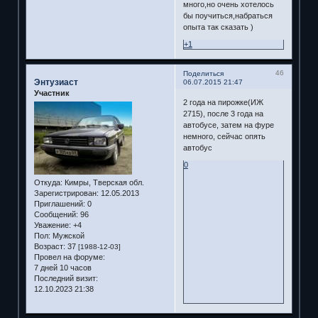
много,но очень хотелось
бы поучиться,набраться
опыта так сказать )
+1
46
Поделиться
Энтузиаст
06.07.2015 21:47
Участник
2 года на пирожке(ИЖ
2715), после 3 года на
автобусе, затем на фуре
немного, сейчас опять
автобус
0
Откуда:
Кимры, Тверская обл.
Зарегистрирован
: 12.05.2013
Приглашений:
0
Сообщений:
96
Уважение:
+4
Пол:
Мужской
Возраст:
37
[1988-12-03]
Провел на форуме:
7 дней 10 часов
Последний визит:
12.10.2023 21:38