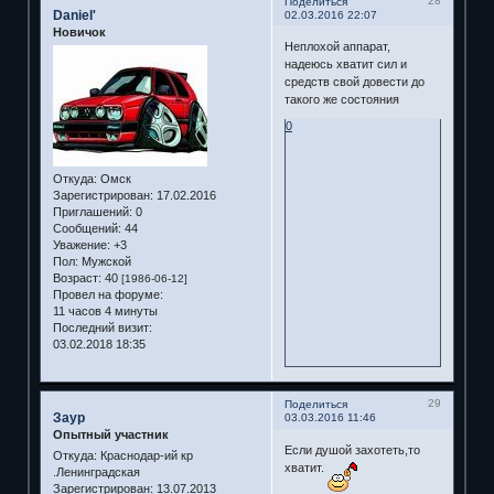
28
Поделиться
Daniel'
02.03.2016 22:07
Новичок
Неплохой аппарат,
надеюсь хватит сил и
средств свой довести до
такого же состояния
0
Откуда:
Омск
Зарегистрирован
: 17.02.2016
Приглашений:
0
Сообщений:
44
Уважение:
+3
Пол:
Мужской
Возраст:
40
[1986-06-12]
Провел на форуме:
11 часов 4 минуты
Последний визит:
03.02.2018 18:35
29
Поделиться
Заур
03.03.2016 11:46
Опытный участник
Если душой захотеть,то
Откуда:
Краснодар-ий кр
хватит.
.Ленинградская
Зарегистрирован
: 13.07.2013