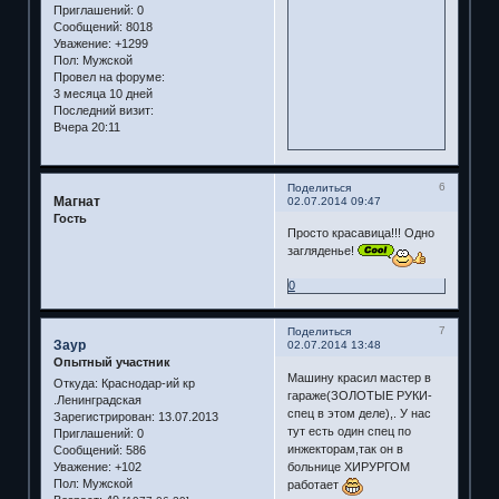
Приглашений:
0
Сообщений:
8018
Уважение:
+1299
Пол:
Мужской
Провел на форуме:
3 месяца 10 дней
Последний визит:
Вчера 20:11
6
Поделиться
Магнат
02.07.2014 09:47
Гость
Просто красавица!!! Одно
загляденье!
0
7
Поделиться
Заур
02.07.2014 13:48
Опытный участник
Машину красил мастер в
Откуда:
Краснодар-ий кр
гараже(ЗОЛОТЫЕ РУКИ-
.Ленинградская
спец в этом деле),. У нас
Зарегистрирован
: 13.07.2013
тут есть один спец по
Приглашений:
0
инжекторам,так он в
Сообщений:
586
больнице ХИРУРГОМ
Уважение:
+102
Пол:
Мужской
работает