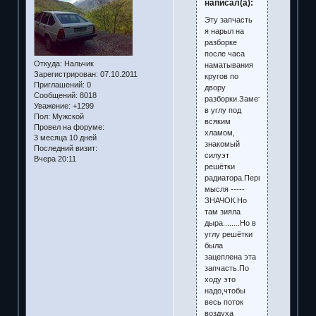
написал(а):
Эту запчасть
я нарыл на
разборке
после часа
Откуда:
Нальчик
наматывания
Зарегистрирован
: 07.10.2011
кругов по
Приглашений:
0
двору
Сообщений:
8018
разборки.Заметил
Уважение:
+1299
в углу под
Пол:
Мужской
всяким
Провел на форуме:
хламом,
3 месяца 10 дней
знакомый
Последний визит:
силуэт
Вчера 20:11
решётки
радиатора.Первая
мысля -----
ЗНАЧОК.Но
там зияла
дыра........Но в
углу решётки
была
зацеплена эта
запчасть.По
ходу это
надо,чтобы
весь поток
воздуха