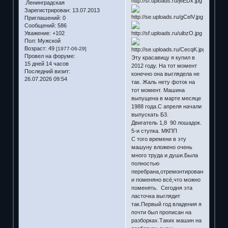
.Ленинградская
Зарегистрирован
: 13.07.2013
Приглашений:
0
Сообщений:
586
Уважение:
+102
Пол:
Мужской
Возраст:
49
[1977-06-29]
Провел на форуме:
Эту красавицу я купил в
15 дней 14 часов
2012 году. На тот момент
Последний визит:
конечно она выглядела не
26.07.2026 09:54
так. Жаль нету фоток на
тот момент. Машина
выпущена в марте месяце
1988 года.С апреля начали
выпускать Б3.
Двигатель 1,8 90 лошадок.
5-и ступка. МКПП
С того времени в эту
машуну вложено очень
много труда и души.Была
полностью
перебрана,отремонтирована
и поменяно всё,что можно
поменять. Сегодня эта
ласточка выглядит
так.Первый год владения я
почти был прописан на
разборках.Таких машин на