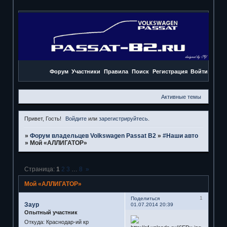
Форум
Участники
Правила
Поиск
Регистрация
Войти
Активные темы
Привет, Гость!
Войдите
или
зарегистрируйтесь
.
»
Форум владельцев Volkswagen Passat B2
»
#Наши авто
»
Мой «АЛЛИГАТОР»
Страница:
1
2
3
…
8
»
Мой «АЛЛИГАТОР»
1
Поделиться
Заур
01.07.2014 20:39
Опытный участник
Откуда:
Краснодар-ий кр