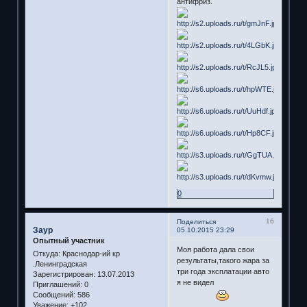
антифриз.
0
16
Поделиться
Заур
05.10.2015 23:29
Опытный участник
Моя работа дала свои
Откуда:
Краснодар-ий кр
результаты,такого жара за
.Ленинградская
три года эксплатации авто
Зарегистрирован
: 13.07.2013
я не видел
Приглашений:
0
Сообщений:
586
Уважение:
+102