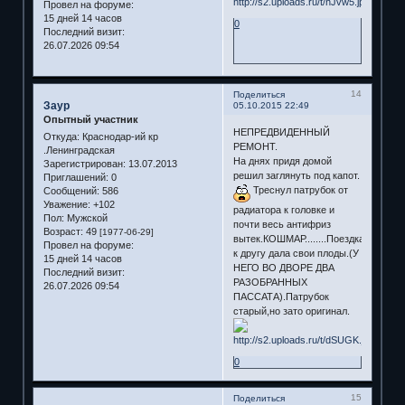
Провел на форуме:
15 дней 14 часов
0
Последний визит:
26.07.2026 09:54
14
Поделиться
Заур
05.10.2015 22:49
Опытный участник
НЕПРЕДВИДЕННЫЙ
Откуда:
Краснодар-ий кр
РЕМОНТ.
.Ленинградская
На днях придя домой
Зарегистрирован
: 13.07.2013
решил заглянуть под капот.
Приглашений:
0
Треснул патрубок от
Сообщений:
586
Уважение:
+102
радиатора к головке и
Пол:
Мужской
почти весь антифриз
Возраст:
49
[1977-06-29]
вытек.КОШМАР........Поездка
Провел на форуме:
к другу дала свои плоды.(У
15 дней 14 часов
НЕГО ВО ДВОРЕ ДВА
Последний визит:
РАЗОБРАННЫХ
26.07.2026 09:54
ПАССАТА).Патрубок
старый,но зато оригинал.
0
15
Поделиться