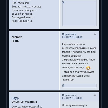
0
Пол:
Мужской
Возраст:
49
[1977-06-29]
Провел на форуме:
15 дней 14 часов
Последний визит:
26.07.2026 09:54
17
Поделиться
eremite
05.10.2015 23:31
Гость
Надо обязательно
вырезать квадратный кусок
марли и подложить его под
белую решетку,
закрывающую печку. Либо
натянуть на решетку
женскую колготку.
Тогда вся эта труха будет
задерживаться в этом
"фильтре"
0
18
Поделиться
Заур
05.10.2015 23:38
Опытный участник
Женскую колготку я
Откуда:
Краснодар-ий кр