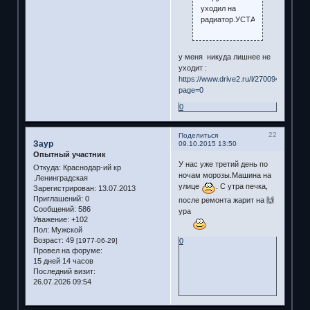
уходил на
радиатор.УСТАНОВИЛ
у меня никуда лишнее не
уходит :
https://www.drive2.ru/l/2700947/?
page=0
0
22
Поделиться
Заур
09.10.2015 13:50
Опытный участник
У нас уже третий день по
Откуда:
Краснодар-ий кр
ночам морозы.Машина на
.Ленинградская
улице
. С утра печка,
Зарегистрирован
: 13.07.2013
Приглашений:
0
после ремонта жарит на 🙌
Сообщений:
586
ура
Уважение:
+102
Пол:
Мужской
Возраст:
49
0
[1977-06-29]
Провел на форуме:
15 дней 14 часов
Последний визит:
26.07.2026 09:54