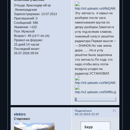
Откуда:
Краснодар-ий кр
.Ленинградская
Эту запчасть я нарыл на
Зарегистрирован
: 13.07.2013
разборке после часа
Приглашений:
0
наматывания кругов по
Сообщений:
586
двору разборки.Заметил в
Уважение:
+102
Пол:
Мужской
углу под всяким хламом,
Возраст:
49
[1977-06-29]
знакомый силуэт решётки
Провел на форуме:
радиатора.Первая мысля --
15 дней 14 часов
---ЗНАЧОК.Но там зияла
Последний визит:
дыра........Но в углу
26.07.2026 09:54
решётки была зацеплена
эта запчасть.По ходу это
надо,чтобы весь поток
воздуха уходил на
радиатор.УСТАНОВИЛ
0
21
Поделиться
elektro
06.10.2015 22:37
Старожил
Заур