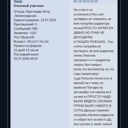
Заур
05.10.2015 23:26
Опытный участник
На этом я не
Откуда:
Краснодар-ий кр
успокоился.Раз слит
.Ленинградская
антифриз,не поменять ли
Зарегистрирован
: 13.07.2013
мне патрубки радиатора
Приглашений:
0
печки(ПРОСТО КУПИЛ ИХ
Сообщений:
586
ДАВНО,НО РУКИ НЕ
Уважение:
+102
Пол:
Мужской
ДОХОДИЛИ).
Возраст:
49
[1977-06-29]
И ПОШЛО ПОЕХАЛО. Раз
Провел на форуме:
сняты патрубки,не
15 дней 14 часов
вытащить ли мне радиатор
Последний визит:
печки.Ужасное
26.07.2026 09:54
зрелище======радиатор
сверху был накрыт
всем,что вентилятор за эти
годы напресовал
туда.Попытки почистить в
ванной ни к чему не
привели.Поездка на
автомойку поставила всё
на место.ПРОСТО НАДО
БЫЛО ВИДЕТЬ СКОЛЬКО
ГРЯЗИ БЫЛО НАБИТО В
СОТЫ.Дальше поменял
патрубки,обклеил радиатор
и собрал всё на место.Да,
был куплен и залит новый