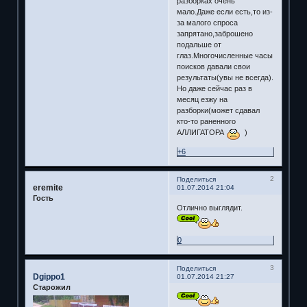
разборках очень
мало.Даже если есть,то из-
за малого спроса
запрятано,заброшено
подальше от
глаз.Многочисленные часы
поисков давали свои
результаты(увы не всегда).
Но даже сейчас раз в
месяц езжу на
разборки(может сдавал
кто-то раненного
АЛЛИГАТОРА
)
+6
2
Поделиться
eremite
01.07.2014 21:04
Гость
Отлично выглядит.
0
3
Поделиться
Dgippo1
01.07.2014 21:27
Старожил