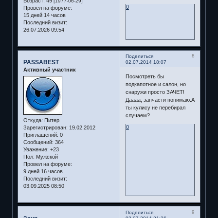
Возраст:
49
[1977-06-29]
0
Провел на форуме:
15 дней 14 часов
Последний визит:
26.07.2026 09:54
8
Поделиться
PASSABEST
02.07.2014 18:07
Активный участник
Посмотреть бы
подкапотное и салон, но
снаружи просто ЗАЧЕТ!
Даааа, запчасти понимаю.А
ты кулису не перебирал
случаем?
Откуда:
Питер
0
Зарегистрирован
: 19.02.2012
Приглашений:
0
Сообщений:
364
Уважение:
+23
Пол:
Мужской
Провел на форуме:
9 дней 16 часов
Последний визит:
03.09.2025 08:50
9
Поделиться