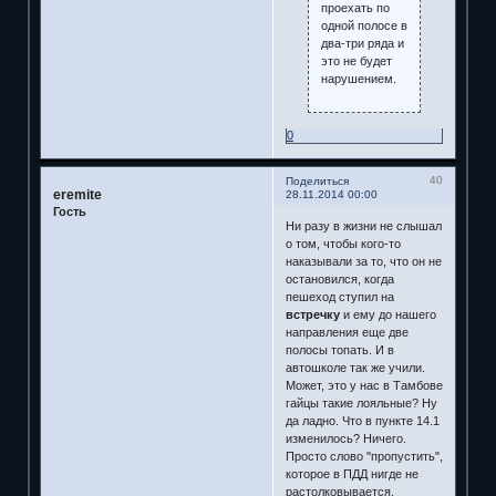
проехать по
одной полосе в
два-три ряда и
это не будет
нарушением.
0
40
Поделиться
eremite
28.11.2014 00:00
Гость
Ни разу в жизни не слышал
о том, чтобы кого-то
наказывали за то, что он не
остановился, когда
пешеход ступил на
встречку
и ему до нашего
направления еще две
полосы топать. И в
автошколе так же учили.
Может, это у нас в Тамбове
гайцы такие лояльные? Ну
да ладно. Что в пункте 14.1
изменилось? Ничего.
Просто слово "пропустить",
которое в ПДД нигде не
растолковывается,