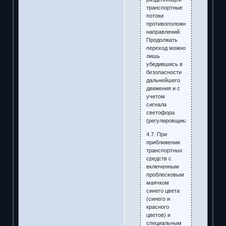
транспортные
потоки
противоположных
направлений.
Продолжать
переход можно
лишь
убедившись в
безопасности
дальнейшего
движения и с
учетом
сигнала
светофора
(регулировщика).
4.7. При
приближении
транспортных
средств с
включенным
проблесковым
маячком
синего цвета
(синего и
красного
цветов) и
специальным