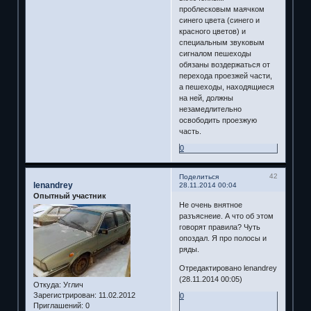
проблесковым маячком
синего цвета (синего и
красного цветов) и
специальным звуковым
сигналом пешеходы
обязаны воздержаться от
перехода проезжей части,
а пешеходы, находящиеся
на ней, должны
незамедлительно
освободить проезжую
часть.
0
42
Поделиться
lenandrey
28.11.2014 00:04
Опытный участник
Не очень внятное
разъяснеие. А что об этом
говорят правила? Чуть
опоздал. Я про полосы и
ряды.
Отредактировано lenandrey
(28.11.2014 00:05)
Откуда:
Углич
Зарегистрирован
: 11.02.2012
0
Приглашений:
0