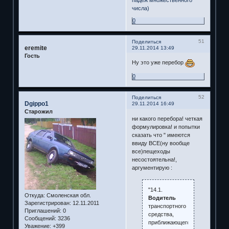
падеж множественного
числа)
0
51
Поделиться
eremite
29.11.2014 13:49
Гость
Ну это уже перебор
0
52
Поделиться
Dgippo1
29.11.2014 16:49
Старожил
ни какого перебора! четкая
формулировка! и попытки
сказать что " имеются
ввиду ВСЕ(ну вообще
все)пещеходы
несостоятельна!,
аргументирую :
"14.1.
Откуда:
Смоленская обл.
Водитель
Зарегистрирован
: 12.11.2011
транспортного
Приглашений:
0
средства,
Сообщений:
3236
приближающегося
Уважение:
+399