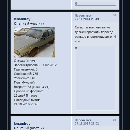
0
34
Поделиться
lenandrey
27.11.2014 23:49
Опытный участник
Смысл в том, что ты не
должен проехать переход
раньше впередиидущего. И
всё.
0
Откуда:
Углич
Зарегистрирован
: 11.02.2012
Приглашений:
0
Сообщений:
785
Уважение:
+40
Пол:
Мужской
Возраст:
63
[1963-04-24]
Провел на форуме:
15 дней 5 часов
Последний визит:
24.10.2016 21:45
35
Поделиться
lenandrey
27.11.2014 23:52
Опытный участник