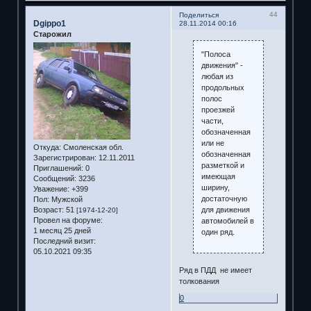
44
Поделиться
Dgippo1
28.11.2014 00:16
Старожил
"Полоса
движения" -
любая из
продольных
полос
проезжей
части,
обозначенная
или не
Откуда:
Смоленская обл.
обозначенная
Зарегистрирован
: 12.11.2011
разметкой и
Приглашений:
0
имеющая
Сообщений:
3236
ширину,
Уважение:
+399
достаточную
Пол:
Мужской
Возраст:
51
для движения
[1974-12-20]
Провел на форуме:
автомобилей в
1 месяц 25 дней
один ряд.
Последний визит:
05.10.2021 09:35
Ряд в ПДД не имеет
толкования
0