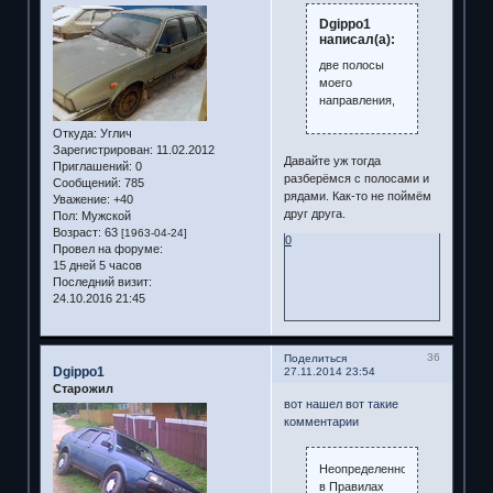
Dgippo1
написал(а):
две полосы
моего
направления,
Откуда:
Углич
Зарегистрирован
: 11.02.2012
Давайте уж тогда
Приглашений:
0
разберёмся с полосами и
Сообщений:
785
рядами. Как-то не поймём
Уважение:
+40
друг друга.
Пол:
Мужской
Возраст:
63
[1963-04-24]
0
Провел на форуме:
15 дней 5 часов
Последний визит:
24.10.2016 21:45
36
Поделиться
Dgippo1
27.11.2014 23:54
Старожил
вот нашел вот такие
комментарии
Неопределенное
в Правилах