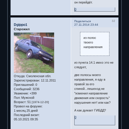
он перейдёт.
0
32
Поделиться
Dgippo1
27.11.2014 23:44
Старожил
из полос
твоего
направления
из пункта 14.1 имхо это не
следует,
две полосы моего
Откуда:
Смоленская обл.
направления, я еду в
Зарегистрирован
: 12.11.2011
правой за его
Приглашений:
0
спиной...пешеход не
Сообщений:
3236
"изменил направление
Уважение:
+399
Пол:
Мужской
движения или скорость"
Возраст:
51
[1974-12-20]
нарушения нет! или как?
Провел на форуме:
А как думает ГИБДД?
1 месяц 25 дней
Последний визит:
0
05.10.2021 09:35