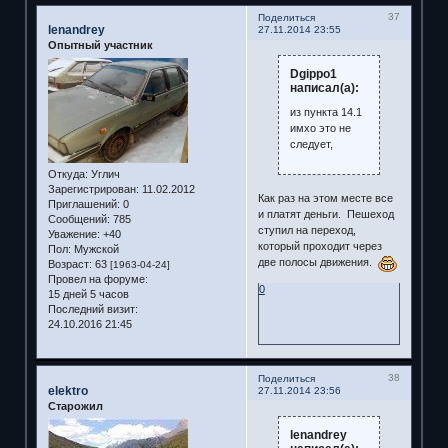
37
Поделиться
lenandrey
27.11.2014 23:55
Опытный участник
Dgippo1
написал(а):
из пункта 14.1
имхо это не
следует,
Откуда:
Углич
Зарегистрирован
: 11.02.2012
Как раз на этом месте все
Приглашений:
0
и платят деньги. Пешеход
Сообщений:
785
ступил на переход,
Уважение:
+40
который проходит через
Пол:
Мужской
две полосы движения.
Возраст:
63
[1963-04-24]
Провел на форуме:
0
15 дней 5 часов
Последний визит:
24.10.2016 21:45
38
Поделиться
elektro
27.11.2014 23:56
Старожил
lenandrey