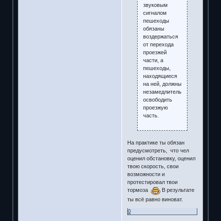
звуковым
сигналом
пешеходы
обязаны
воздержаться
от перехода
проезжей
части, а
пешеходы,
находящиеся
на ней, должны
незамедлительно
освободить
проезжую
часть.
На практике ты обязан
предусмотреть, что чел
оценил обстановку, оценил
твою скорость, свои
возможности и
протестировал твои
тормоза
В результате
ты всё равно виноват.
0