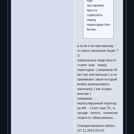
Нас
заставляют
просто
тормозить
перед
переходом.Ничего
более.
а если я не приторможу -
то какое наказание будет ?
))
нормальные люди просто
ставят знак перед
переходом ( напремер 40
км /час или меньше ) а не
принимают закон который
можно выворачивать
наизнанку ( как угодно
ментам )
например -
нерегулируемый переход
на М4 - стоит знак 70 , в
засаде - менты . поневоле
скорость сбрасываешь .
Отредактировано elektro
(27.11.2014 23:47)