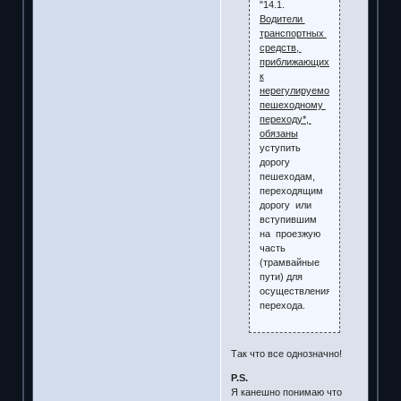
"14.1.
Водители
транспортных
средств,
приближающихся
к
нерегулируемому
пешеходному
переходу*,
обязаны
уступить
дорогу
пешеходам,
переходящим
дорогу или
вступившим
на проезжую
часть
(трамвайные
пути) для
осуществления
перехода.
Так что все однозначно!
P.S.
Я канешно понимаю что