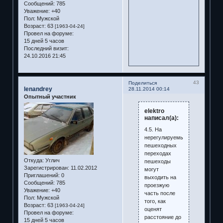
Сообщений:
785
Уважение:
+40
Пол:
Мужской
Возраст:
63
[1963-04-24]
Провел на форуме:
15 дней 5 часов
Последний визит:
24.10.2016 21:45
43
Поделиться
lenandrey
28.11.2014 00:14
Опытный участник
elektro
написал(а):
4.5. На
нерегулируемых
пешеходных
переходах
Откуда:
Углич
пешеходы
Зарегистрирован
: 11.02.2012
могут
Приглашений:
0
выходить на
Сообщений:
785
проезжую
Уважение:
+40
часть после
Пол:
Мужской
того, как
Возраст:
63
[1963-04-24]
оценят
Провел на форуме:
расстояние до
15 дней 5 часов