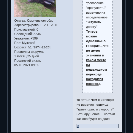
требование
"пропустить"
изменено на
определенное
Откуда:
Смоленская обл.
"Уступить
Зарегистрирован
: 12.11.2011
дорогу".
Приглашений:
0
Теперь
Сообщений:
3236
можно
Уважение:
+399
однозначно
Пол:
Мужской
говорить, что
Возраст:
51
[1974-12-20]
не имеет
Провел на форуме:
значения в
1 месяц 25 дней
каком месте
Последний визит:
на
05.10.2021 09:35
пешеходном
переходе
находится
пешеход.
то есть о чем я и говорю-
не изменил пешеход
"траекторию и скорость"
нет нарушения.... но таки
как оно будет на деле...
0