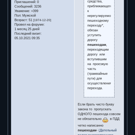
средства,
Приглашений:
0
приближающегося
Сообщений:
3236
к
Уважение:
+399
Пол:
Мужской
нерегулируемому
Возраст:
51
[1974-12-20]
пешеходному
Провел на форуме:
переходу*,
1 месяц 25 дней
обязан
Последний визит:
уступить
05.10.2021 09:35
дорогу
пешеходам
,
переходящим
дорогу или
вступившим
на проезжую
часть
(трамвайные
пути) для
осуществления
перехода.
Если брать чисто букву
закона то пропускать
ОДНОГО пешехода совсем
не обязательно
в ПДД
четко написанно
пешеходам
-
(Дательный