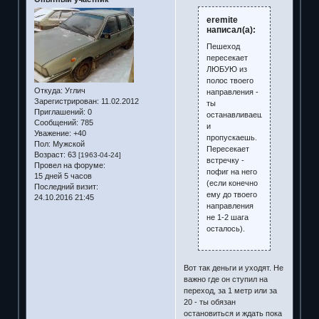
eremite
написал(а):
Пешеход
пересекает
ЛЮБУЮ из
полос твоего
Откуда:
Углич
направления -
Зарегистрирован
: 11.02.2012
ты
Приглашений:
0
останавливаешься
Сообщений:
785
и
Уважение:
+40
пропускаешь.
Пол:
Мужской
Пересекает
Возраст:
63
[1963-04-24]
встречку -
Провел на форуме:
пофиг на него
15 дней 5 часов
(если конечно
Последний визит:
ему до твоего
24.10.2016 21:45
направления
не 1-2 шага
осталось).
Вот так деньги и уходят. Не
важно где он ступил на
переход, за 1 метр или за
20 - ты обязан
остановиться и ждать пока