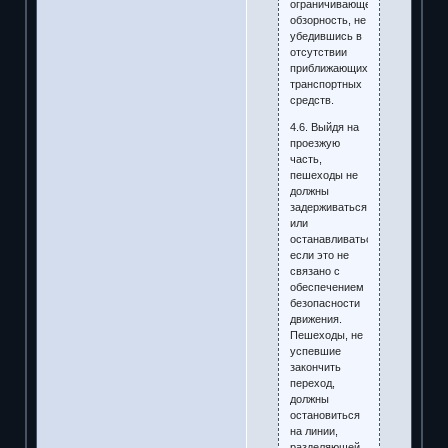
ограничивающего
обзорность, не
убедившись в
отсутствии
приближающихся
транспортных
средств.
4.6. Выйдя на
проезжую
часть,
пешеходы не
должны
задерживаться
или
останавливаться,
если это не
связано с
обеспечением
безопасности
движения.
Пешеходы, не
успевшие
закончить
переход,
должны
остановиться
на линии,
разделяющей