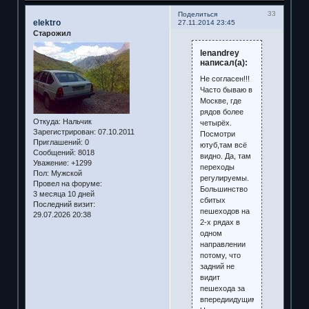
33
Поделиться
elektro
27.11.2014 23:45
Старожил
lenandrey
написал(а):
Не согласен!!!
Часто бываю в
Москве, где
рядов более
Откуда:
Нальчик
четырёх.
Зарегистрирован
: 07.10.2011
Посмотри
Приглашений:
0
ютуб,там всё
Сообщений:
8018
видно. Да, там
Уважение:
+1299
переходы
Пол:
Мужской
регулируемы.
Провел на форуме:
Большинство
3 месяца 10 дней
сбитых
Последний визит:
пешеходов на
29.07.2026 20:38
2-х рядах в
одном
направлении
потому, что
задний не
видит
пешехода за
впередиидущим.