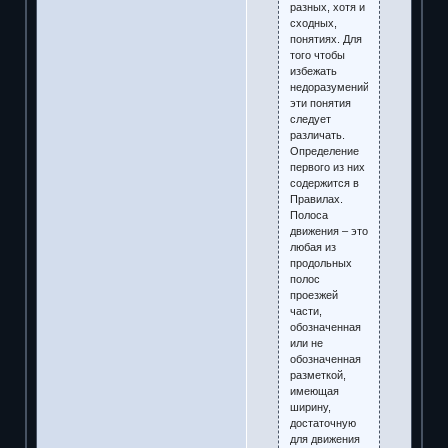
разных, хотя и
сходных,
понятиях. Для
того чтобы
избежать
недоразумений,
эти понятия
следует
различать.
Определение
первого из них
содержится в
Правилах.
Полоса
движения – это
любая из
продольных
полос
проезжей
части,
обозначенная
или не
обозначенная
разметкой,
имеющая
ширину,
достаточную
для движения