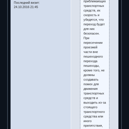
приближающихся
Последний визит:
транспортных
24.10.2016 21:45
средств, их
скорость и
убедятся, что
переход будет
для них
безопасен.
При
пересечении
проезжей
части вне
пешеходного
перехода
пешеходы,
кроме того, не
должны
создавать
помех для
движения
транспортных
средств и
выходить из-за
стоящего
транспортного
средства или
иного
препятствия,