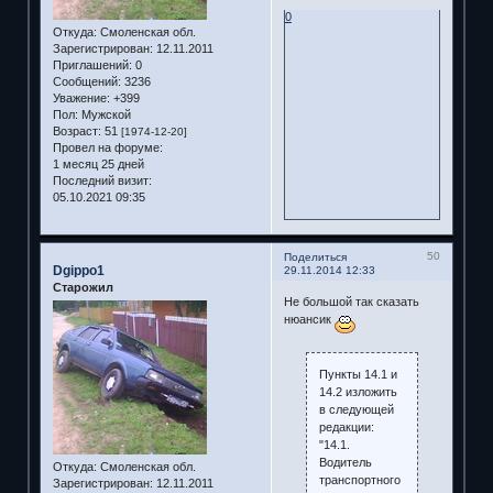
0
Откуда:
Смоленская обл.
Зарегистрирован
: 12.11.2011
Приглашений:
0
Сообщений:
3236
Уважение:
+399
Пол:
Мужской
Возраст:
51
[1974-12-20]
Провел на форуме:
1 месяц 25 дней
Последний визит:
05.10.2021 09:35
50
Поделиться
Dgippo1
29.11.2014 12:33
Старожил
Не большой так сказать
нюансик
Пункты 14.1 и
14.2 изложить
в следующей
редакции:
"14.1.
Водитель
Откуда:
Смоленская обл.
транспортного
Зарегистрирован
: 12.11.2011