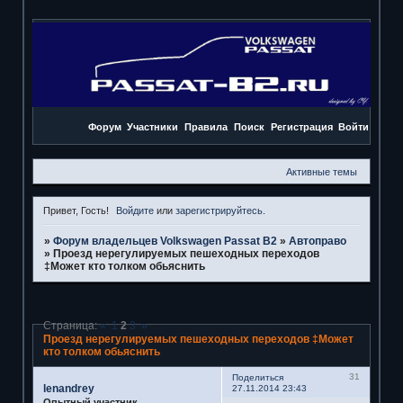
Форум
Участники
Правила
Поиск
Регистрация
Войти
Активные темы
Привет, Гость!
Войдите
или
зарегистрируйтесь
.
»
Форум владельцев Volkswagen Passat B2
»
Автоправо
»
Проезд нерегулируемых пешеходных переходов
‡Может кто толком обьяснить
Страница:
«
1
2
3
»
Проезд нерегулируемых пешеходных переходов ‡Может
кто толком обьяснить
31
Поделиться
lenandrey
27.11.2014 23:43
Опытный участник