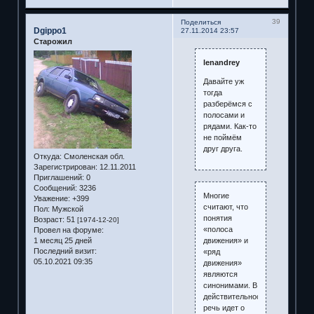
39
Поделиться
Dgippo1
27.11.2014 23:57
Старожил
lenandrey
Давайте уж
тогда
разберёмся с
полосами и
рядами. Как-то
не поймём
друг друга.
Откуда:
Смоленская обл.
Зарегистрирован
: 12.11.2011
Приглашений:
0
Сообщений:
3236
Многие
Уважение:
+399
считают, что
Пол:
Мужской
понятия
Возраст:
51
[1974-12-20]
«полоса
Провел на форуме:
движения» и
1 месяц 25 дней
Последний визит:
«ряд
05.10.2021 09:35
движения»
являются
синонимами. В
действительности
речь идет о