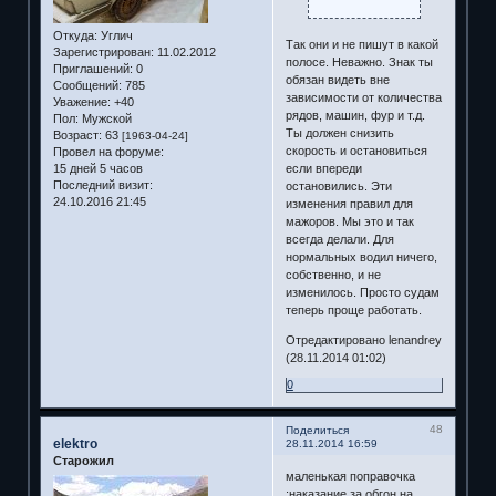
Откуда:
Углич
Так они и не пишут в какой
Зарегистрирован
: 11.02.2012
полосе. Неважно. Знак ты
Приглашений:
0
обязан видеть вне
Сообщений:
785
зависимости от количества
Уважение:
+40
рядов, машин, фур и т.д.
Пол:
Мужской
Ты должен снизить
Возраст:
63
[1963-04-24]
скорость и остановиться
Провел на форуме:
15 дней 5 часов
если впереди
Последний визит:
остановились. Эти
24.10.2016 21:45
изменения правил для
мажоров. Мы это и так
всегда делали. Для
нормальных водил ничего,
собственно, и не
изменилось. Просто судам
теперь проще работать.
Отредактировано lenandrey
(28.11.2014 01:02)
0
48
Поделиться
elektro
28.11.2014 16:59
Старожил
маленькая поправочка
:наказание за обгон на