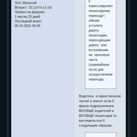
к
Пол:
Мужской
нерегулируемому
Возраст:
51
[1974-12-20]
пешеходному
Провел на форуме:
переходу*,
1 месяц 25 дней
обязан
Последний визит:
уступить
05.10.2021 09:35
дорогу
пешеходам,
переходящим
дорогу или
вступившим
на проезжую
часть
(трамвайные
пути) для
осуществления
перехода.
Водитель- в единственном
числе! а значит если б
фраза подразумевала
ВООБЩЕ водителей и
ВООБЩЕ пешеходов то
выглядела она б
следующим образом: