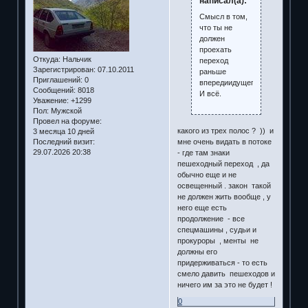
написал(а):
Смысл в том,
что ты не
должен
проехать
Откуда:
Нальчик
переход
Зарегистрирован
: 07.10.2011
раньше
Приглашений:
0
впередиидущего.
Сообщений:
8018
И всё.
Уважение:
+1299
Пол:
Мужской
Провел на форуме:
какого из трех полос ? )) и
3 месяца 10 дней
Последний визит:
мне очень видать в потоке
29.07.2026 20:38
- где там знаки
пешеходный переход , да
обычно еще и не
освещенный . закон такой
не должен жить вообще , у
него еще есть
продолжение - все
спецмашины , судьи и
прокуроры , менты не
должны его
придерживаться - то есть
смело давить пешеходов и
ничего им за это не будет !
0