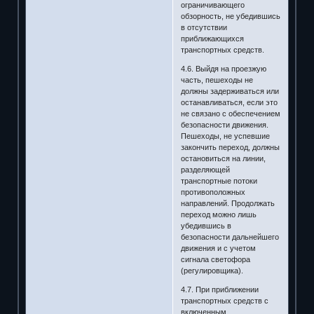
ограничивающего
обзорность, не убедившись
в отсутствии
приближающихся
транспортных средств.
4.6. Выйдя на проезжую
часть, пешеходы не
должны задерживаться или
останавливаться, если это
не связано с обеспечением
безопасности движения.
Пешеходы, не успевшие
закончить переход, должны
остановиться на линии,
разделяющей
транспортные потоки
противоположных
направлений. Продолжать
переход можно лишь
убедившись в
безопасности дальнейшего
движения и с учетом
сигнала светофора
(регулировщика).
4.7. При приближении
транспортных средств с
включенным