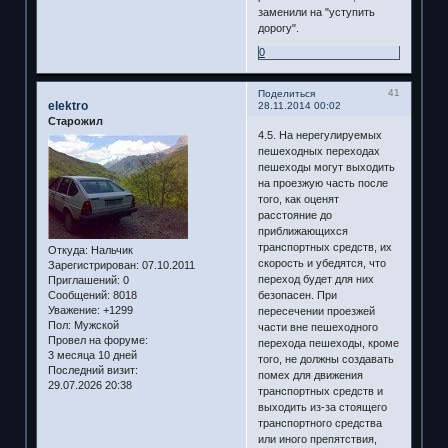
заменили на "уступить
дорогу".
0
41
Поделиться
elektro
28.11.2014 00:02
Старожил
4.5. На нерегулируемых
пешеходных переходах
пешеходы могут выходить
на проезжую часть после
того, как оценят
расстояние до
приближающихся
транспортных средств, их
Откуда:
Нальчик
скорость и убедятся, что
Зарегистрирован
: 07.10.2011
переход будет для них
Приглашений:
0
Сообщений:
8018
безопасен. При
Уважение:
+1299
пересечении проезжей
Пол:
Мужской
части вне пешеходного
Провел на форуме:
перехода пешеходы, кроме
3 месяца 10 дней
того, не должны создавать
Последний визит:
помех для движения
29.07.2026 20:38
транспортных средств и
выходить из-за стоящего
транспортного средства
или иного препятствия,