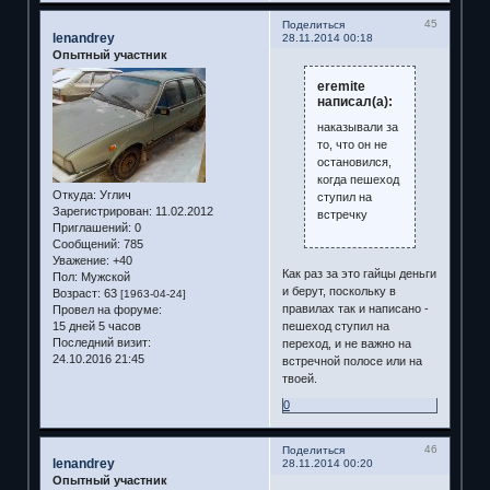
45
Поделиться
lenandrey
28.11.2014 00:18
Опытный участник
eremite
написал(а):
наказывали за
то, что он не
остановился,
когда пешеход
Откуда:
Углич
ступил на
Зарегистрирован
: 11.02.2012
встречку
Приглашений:
0
Сообщений:
785
Уважение:
+40
Как раз за это гайцы деньги
Пол:
Мужской
и берут, поскольку в
Возраст:
63
[1963-04-24]
правилах так и написано -
Провел на форуме:
15 дней 5 часов
пешеход ступил на
Последний визит:
переход, и не важно на
24.10.2016 21:45
встречной полосе или на
твоей.
0
46
Поделиться
lenandrey
28.11.2014 00:20
Опытный участник