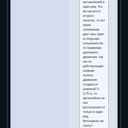
автомобилей в
один ряд. Что
же касается
второго
понятия, то вот
какое
толкование
дает ему один
из ведущих
специалистов
по правилам
дорожного
движения: так
как по
действующим
нормам
полоса
движения
создается
шириной 3–
3,75 м, то
автомобили на
них
располагаются
только в один
ряд.
Мотоциклы же
смогут