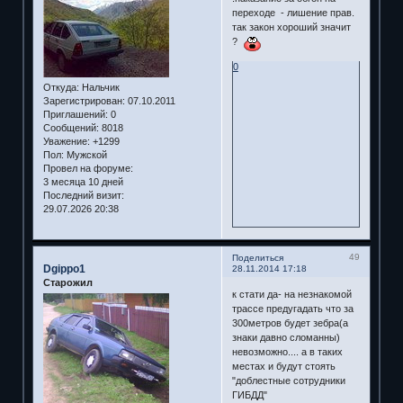
переходе - лишение прав.
так закон хороший значит
?
0
Откуда:
Нальчик
Зарегистрирован
: 07.10.2011
Приглашений:
0
Сообщений:
8018
Уважение:
+1299
Пол:
Мужской
Провел на форуме:
3 месяца 10 дней
Последний визит:
29.07.2026 20:38
49
Поделиться
Dgippo1
28.11.2014 17:18
Старожил
к стати да- на незнакомой
трассе предугадать что за
300метров будет зебра(а
знаки давно сломанны)
невозможно.... а в таких
местах и будут стоять
"доблестные сотрудники
ГИБДД"