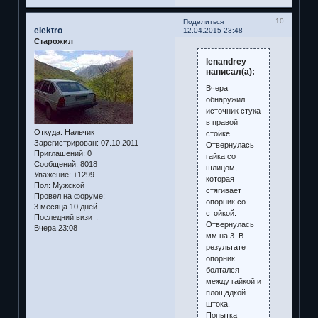
10
Поделиться
elektro
12.04.2015 23:48
Старожил
lenandrey
написал(а):
Вчера
обнаружил
источник стука
в правой
Откуда:
Нальчик
стойке.
Зарегистрирован
: 07.10.2011
Отвернулась
Приглашений:
0
гайка со
Сообщений:
8018
шлицом,
Уважение:
+1299
которая
Пол:
Мужской
стягивает
Провел на форуме:
опорник со
3 месяца 10 дней
стойкой.
Последний визит:
Отвернулась
Вчера 23:08
мм на 3. В
результате
опорник
болтался
между гайкой и
площадкой
штока.
Попытка