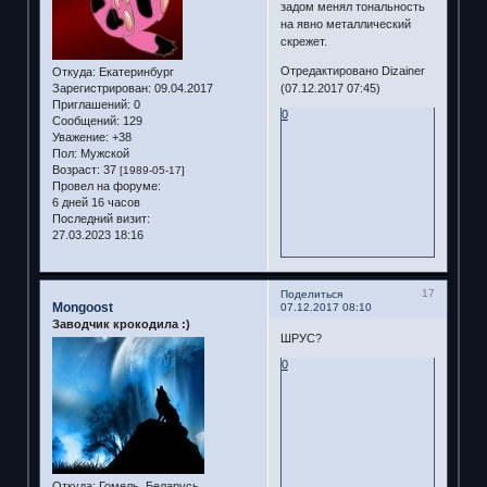
задом менял тональность
на явно металлический
скрежет.
Отредактировано Dizainer
Откуда:
Екатеринбург
Зарегистрирован
: 09.04.2017
(07.12.2017 07:45)
Приглашений:
0
0
Сообщений:
129
Уважение:
+38
Пол:
Мужской
Возраст:
37
[1989-05-17]
Провел на форуме:
6 дней 16 часов
Последний визит:
27.03.2023 18:16
17
Поделиться
Mongoost
07.12.2017 08:10
Заводчик крокодила :)
ШРУС?
0
Откуда:
Гомель, Беларусь