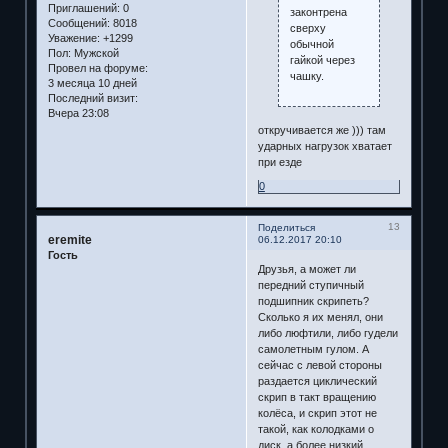
Приглашений:
0
законтрена
Сообщений:
8018
сверху
Уважение:
+1299
обычной
Пол:
Мужской
гайкой через
Провел на форуме:
чашку.
3 месяца 10 дней
Последний визит:
Вчера 23:08
откручивается же ))) там
ударных нагрузок хватает
при езде
0
13
Поделиться
eremite
06.12.2017 20:10
Гость
Друзья, а может ли
передний ступичный
подшипник скрипеть?
Сколько я их менял, они
либо люфтили, либо гудели
самолетным гулом. А
сейчас с левой стороны
раздается циклический
скрип в такт вращению
колёса, и скрип этот не
такой, как колодками о
диск, а более низкий,