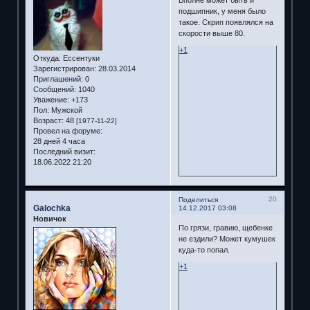
Вполне может быть и
подшипник, у меня было
такое. Скрип появлялся на
скорости выше 80.
+1
Откуда:
Ессентуки
Зарегистрирован
: 28.03.2014
Приглашений:
0
Сообщений:
1040
Уважение:
+173
Пол:
Мужской
Возраст:
48
[1977-11-22]
Провел на форуме:
28 дней 4 часа
Последний визит:
18.06.2022 21:20
20
Поделиться
Galochka
14.12.2017 03:08
Новичок
По грязи, гравию, щебенке
не ездили? Может кумушек
куда-то попал.
+1