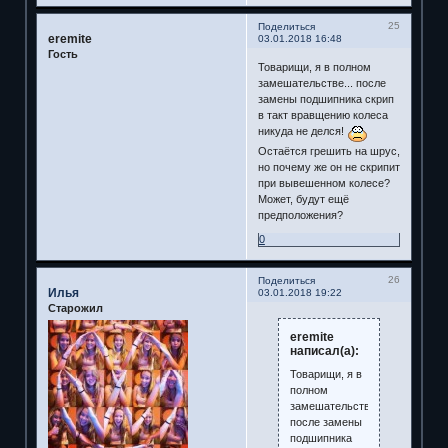
25
Поделиться
eremite
03.01.2018 16:48
Гость
Товарищи, я в полном
замешательстве... после
замены подшипника скрип
в такт вравщению колеса
никуда не делся!
Остаётся грешить на шрус,
но почему же он не скрипит
при вывешенном колесе?
Может, будут ещё
предположения?
0
26
Поделиться
Илья
03.01.2018 19:22
Старожил
eremite
написал(а):
Товарищи, я в
полном
замешательстве...
после замены
подшипника