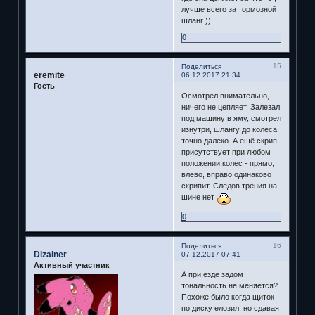
лучше всего за тормозной
шланг ))
0
15
Поделиться
eremite
06.12.2017 21:34
Гость
Осмотрел внимательно,
ничего не цепляет. Залезал
под машину в яму, смотрел
изнутри, шлангу до колеса
точно далеко. А ещё скрип
присутствует при любом
положении колес - прямо,
влево, вправо одинаково
скрипит. Следов трения на
шине нет
0
16
Поделиться
Dizainer
07.12.2017 07:41
Активный участник
А при езде задом
тональность не меняется?
Похоже было когда щиток
по диску елозил, но сдавая