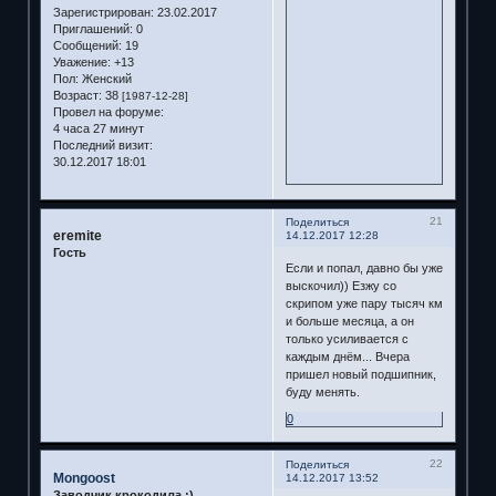
Зарегистрирован
: 23.02.2017
Приглашений:
0
Сообщений:
19
Уважение:
+13
Пол:
Женский
Возраст:
38
[1987-12-28]
Провел на форуме:
4 часа 27 минут
Последний визит:
30.12.2017 18:01
21
Поделиться
eremite
14.12.2017 12:28
Гость
Если и попал, давно бы уже
выскочил)) Езжу со
скрипом уже пару тысяч км
и больше месяца, а он
только усиливается с
каждым днём... Вчера
пришел новый подшипник,
буду менять.
0
22
Поделиться
Mongoost
14.12.2017 13:52
Заводчик крокодила :)