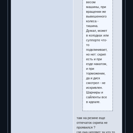
весом
машины, при
вращении же
вывешенного
колеса -
тишина.
Думал, может
в колодках или
суппорте что-
то
подклинивает,
но нет: скрип
есть и при
езде накатом,
и при
торможении,
да и диск
смотрел - не
искривлен.
Шарниры и
сайленты все
в идеале.
там на резине еще
отпечаток скрипа не
проявился ?
где она цепляет за что то ,