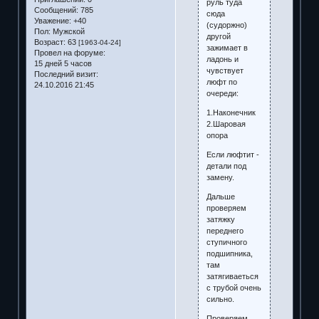
руль туда
Сообщений:
785
сюда
Уважение:
+40
(судоржно)
Пол:
Мужской
другой
Возраст:
63
[1963-04-24]
зажимает в
Провел на форуме:
ладонь и
15 дней 5 часов
чувствует
Последний визит:
люфт по
24.10.2016 21:45
очереди:
1.Наконечник
2.Шаровая
опора
Если люфтит -
детали под
замену.
Дальше
проверяем
затяжку
переднего
ступичного
подшипника,
там
затягиваеться
с трубой очень
сильно.
Проверяем