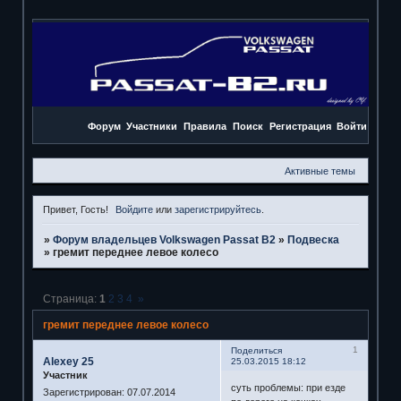
Форум
Участники
Правила
Поиск
Регистрация
Войти
Активные темы
Привет, Гость!
Войдите
или
зарегистрируйтесь
.
»
Форум владельцев Volkswagen Passat B2
»
Подвеска
»
гремит переднее левое колесо
Страница:
1
2
3
4
»
гремит переднее левое колесо
1
Поделиться
Alexey 25
25.03.2015 18:12
Участник
суть проблемы: при езде
Зарегистрирован
: 07.07.2014