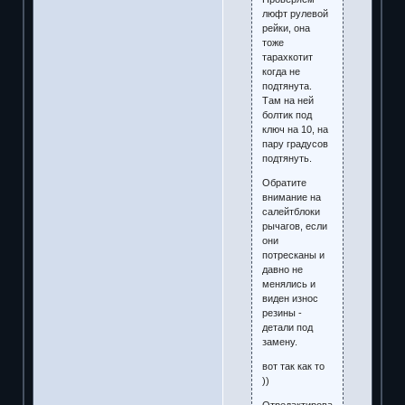
люфт рулевой
рейки, она
тоже
тарахкотит
когда не
подтянута.
Там на ней
болтик под
ключ на 10, на
пару градусов
подтянуть.
Обратите
внимание на
салейтблоки
рычагов, если
они
потресканы и
давно не
менялись и
виден износ
резины -
детали под
замену.
вот так как то
))