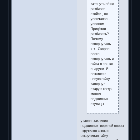
затянуть её не
разбирая
стойки , не
увенчалась
успехом.
Придётся
разбирать?
Почему
отвернулась -
х.з. Скорее
всего
отвернулась и
гайка в чашке
снаружи. Я
пожмотил
новую гайку -
завернул
старую когда
менял
подшипник
ступицы.
у меня заклинил
подшипник верхней опоры
, крутился шток и
откручивал гайку