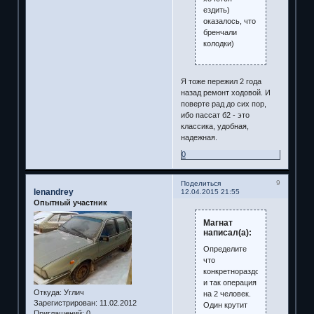
ездить)
оказалось, что
бренчали
колодки)
Я тоже пережил 2 года
назад ремонт ходовой. И
поверте рад до сих пор,
ибо пассат б2 - это
классика, удобная,
надежная.
0
9
Поделиться
lenandrey
12.04.2015 21:55
Опытный участник
Магнат
написал(а):
Определите
что
конкретнораздолбалось
и так операция
Откуда:
Углич
на 2 человек.
Зарегистрирован
: 11.02.2012
Один крутит
Приглашений:
0