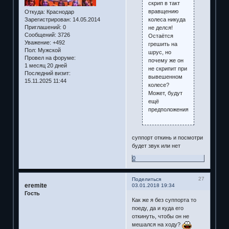
скрип в такт
вравщению
Откуда:
Краснодар
колеса никуда
Зарегистрирован
: 14.05.2014
Приглашений:
0
не делся!
Сообщений:
3726
Остаётся
Уважение:
+492
грешить на
Пол:
Мужской
шрус, но
Провел на форуме:
почему же он
1 месяц 20 дней
не скрипит при
Последний визит:
вывешенном
15.11.2025 11:44
колесе?
Может, будут
ещё
предположения?
суппорт откинь и посмотри
будет звук или нет
0
27
Поделиться
eremite
03.01.2018 19:34
Гость
Как же я без суппорта то
поеду, да и куда его
откинуть, чтобы он не
мешался на ходу?