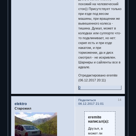
похожий на человеческий
стон)) Присутствует только
при езде под весом
машины, при вращении же
вывешенного колеса -
тишина. Думал, может в
колодках или суппорте что-
то подклинивает, но нет:
скрип есть и при езде
накатом, и при
торможении, да и диск
смотрел - не искривлен.
Шарниры и сайленты все в
идеале.
Отредактировано eremite
(06.12.2017 20:11)
0
14
Поделиться
elektro
06.12.2017 21:01
Старожил
eremite
написал(а):
Друзья, а
может ли