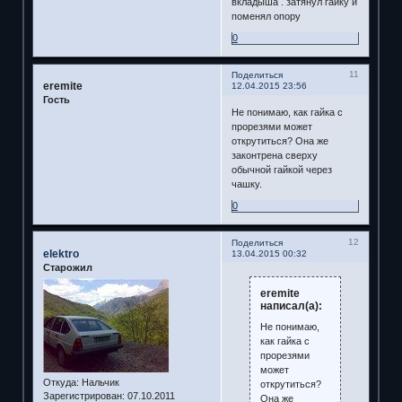
вкладыша . затянул гайку и
поменял опору
0
11
Поделиться
eremite
12.04.2015 23:56
Гость
Не понимаю, как гайка с
прорезями может
открутиться? Она же
законтрена сверху
обычной гайкой через
чашку.
0
12
Поделиться
elektro
13.04.2015 00:32
Старожил
eremite
написал(а):
Не понимаю,
как гайка с
прорезями
может
Откуда:
Нальчик
открутиться?
Зарегистрирован
: 07.10.2011
Она же