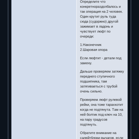
Определите что
конкретнораздолбалось и
так операция на 2 человек.
Один крутит руль туда
сюда (судоржно) другой
зажимает в ладонь и
чувствует люфт по
очереди:
1.Наконечник
2.Шаровая опора
Если люфтит - детали под
замену.
Дальше проверяем затяжку
переднего ступичного
подшипника, там
затягиваеться с трубой
очень сильно.
Проверяем люфт рулевой
рейки, она тоже тарахкотит
когда не подтянута. Там на
ней болтик под ключ на 10,
на пару градусов
подтянуть.
Обратите внимание на
салейтблоки рычагов, если