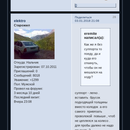
0
28
Поделиться
elektro
03.01.2018 21:08
Старожил
eremite
написал(а):
Как же я без
суппорта то
поеду, да и
куда его
Откуда:
Нальчик
откинуть,
Зарегистрирован
: 07.10.2011
чтобы он не
Приглашений:
0
мешался на
Сообщений:
8018
ходу?
Уважение:
+1299
Пол:
Мужской
Провел на форуме:
суппорт - легко .
3 месяца 10 дней
Последний визит:
вставить брусок
Вчера 23:08
подходящей толщины
вместо колодок а его
самого привязать
проволокой повыше , чтоб
не цеплялся за колесо .
для пробы далеко не надо
же ехать ?