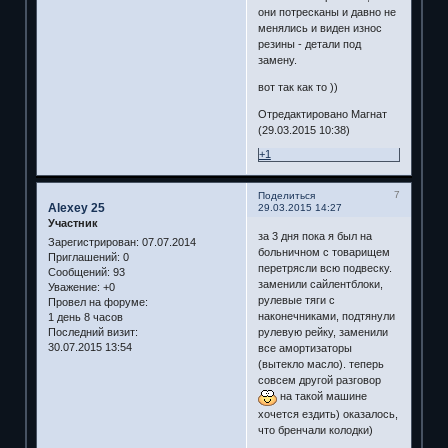
они потресканы и давно не
менялись и виден износ
резины - детали под
замену.
вот так как то ))
Отредактировано Магнат
(29.03.2015 10:38)
+1
7
Поделиться
Alexey 25
29.03.2015 14:27
Участник
за 3 дня пока я был на
Зарегистрирован
: 07.07.2014
больничном с товарищем
Приглашений:
0
перетрясли всю подвеску.
Сообщений:
93
заменили сайлентблоки,
Уважение:
+0
рулевые тяги с
Провел на форуме:
наконечниками, подтянули
1 день 8 часов
Последний визит:
рулевую рейку, заменили
30.07.2015 13:54
все амортизаторы
(вытекло масло). теперь
совсем другой разговор
на такой машине
хочется ездить) оказалось,
что бренчали колодки)