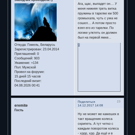
Ага, щас, выпадет он.... У
меня нижняя треть витка
пружины в тарелке км 500
громыхала, чуть с ума не
сошел.... А потом просто
взял его из тарелки. По
логике улктеть он должен
был на первой ямке...
Откуда:
Гомель, Беларусь
0
Зарегистрирован
: 23.04.2014
Приглашений:
0
Сообщений:
903
Уважение:
+134
Пол:
Мужской
Провел на форуме:
15 дней 15 часов
Последний визит:
04.08.2026 00:41
23
Поделиться
eremite
14.12.2017 14:08
Гость
Ну не может же камешек в
такт вращению колеса
скрипеть. А тут четко с
каждым поворотом колеса
- хррр, хрр. Да ещё и в