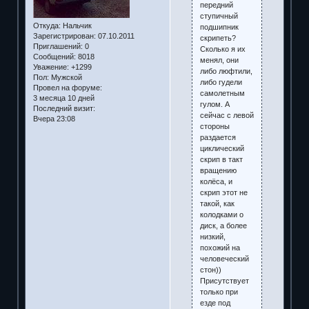
передний
ступичный
Откуда:
Нальчик
подшипник
Зарегистрирован
: 07.10.2011
скрипеть?
Приглашений:
0
Сколько я их
Сообщений:
8018
менял, они
Уважение:
+1299
либо люфтили,
Пол:
Мужской
либо гудели
Провел на форуме:
самолетным
3 месяца 10 дней
гулом. А
Последний визит:
сейчас с левой
Вчера 23:08
стороны
раздается
циклический
скрип в такт
вращению
колёса, и
скрип этот не
такой, как
колодками о
диск, а более
низкий,
похожий на
человеческий
стон))
Присутствует
только при
езде под