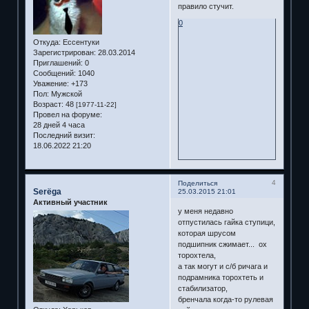
правило стучит.
0
Откуда:
Ессентуки
Зарегистрирован
: 28.03.2014
Приглашений:
0
Сообщений:
1040
Уважение:
+173
Пол:
Мужской
Возраст:
48
[1977-11-22]
Провел на форуме:
28 дней 4 часа
Последний визит:
18.06.2022 21:20
4
Поделиться
Serёga
25.03.2015 21:01
Активный участник
у меня недавно
отпустилась гайка ступици,
которая шрусом
подшипник сжимает... ох
торохтела,
а так могут и с/б ричага и
подрамника торохтеть и
стабилизатор,
бренчала когда-то рулевая