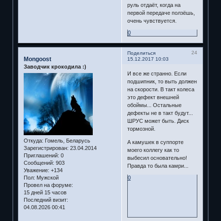
руль отдаёт, когда на
первой передаче ползёшь,
очень чувствуется.
0
24
Поделиться
Mongoost
15.12.2017 10:03
Заводчик крокодила :)
И все же странно. Если
подшипник, то выть должен
на скорости. В такт колеса
это дефект внешней
обоймы... Остальные
дефекты не в такт будут...
ШРУС может быть. Диск
тормозной.
Откуда:
Гомель, Беларусь
А камушек в суппорте
Зарегистрирован
: 23.04.2014
моего коллегу как то
Приглашений:
0
выбесил основательно!
Сообщений:
903
Правда то была камри...
Уважение:
+134
Пол:
Мужской
0
Провел на форуме:
15 дней 15 часов
Последний визит:
04.08.2026 00:41