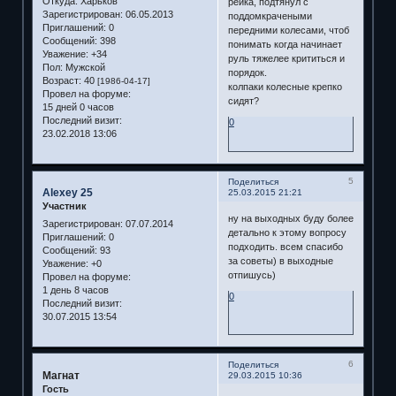
Откуда:
Харьков
рейка, подтянул с
Зарегистрирован
: 06.05.2013
поддомкрачеными
Приглашений:
0
передними колесами, чтоб
Сообщений:
398
понимать когда начинает
Уважение:
+34
руль тяжелее крититься и
Пол:
Мужской
порядок.
Возраст:
40
[1986-04-17]
колпаки колесные крепко
Провел на форуме:
сидят?
15 дней 0 часов
Последний визит:
0
23.02.2018 13:06
5
Поделиться
Alexey 25
25.03.2015 21:21
Участник
ну на выходных буду более
Зарегистрирован
: 07.07.2014
детально к этому вопросу
Приглашений:
0
подходить. всем спасибо
Сообщений:
93
за советы) в выходные
Уважение:
+0
отпишусь)
Провел на форуме:
1 день 8 часов
0
Последний визит:
30.07.2015 13:54
6
Поделиться
Магнат
29.03.2015 10:36
Гость