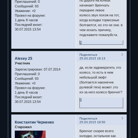
по дороге на кочках
Приглашений:
0
начинает бренчать
Сообщений:
93
переднее левое
Уважение:
+0
колесо.звук похож на тот,
Провел на форуме:
когда колодки тормозные
1 день 8 часов
Последний визит:
болтаются, но это не они. в
30.07.2015 13:54
чем искать причину,
подскажите пожалуйста.
0
2
Поделиться
Alexey 25
25.03.2015 18:13
Участник
да, если задомкратить это
Зарегистрирован
: 07.07.2014
колесо, то есть в нем
Приглашений:
0
небольшой люфт
Сообщений:
93
(болтается наконечнк
Уважение:
+0
рулевой тяги) может это
Провел на форуме:
из-за него колесо бренчит?
1 день 8 часов
Последний визит:
0
30.07.2015 13:54
3
Поделиться
Константин Черненко
25.03.2015 18:50
Старожил
Бренчат скорее всего
колодки, остальное как