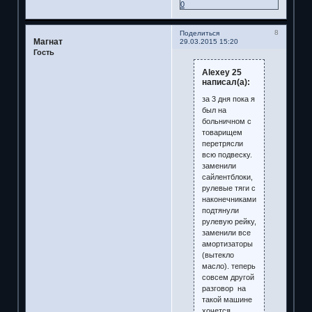
0
8
Поделиться
Магнат
29.03.2015 15:20
Гость
Alexey 25
написал(а):
за 3 дня пока я
был на
больничном с
товарищем
перетрясли
всю подвеску.
заменили
сайлентблоки,
рулевые тяги с
наконечниками,
подтянули
рулевую рейку,
заменили все
амортизаторы
(вытекло
масло). теперь
совсем другой
разговор на
такой машине
хочется