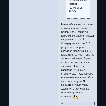
Отредактировано
Магнат
(29.03.2015
10:38)
Вчера обнаружил источник
стука в правой стойке.
Отвернулась гайка со
шлицом, которая стягивает
опорник со стойкой.
Отвернулась мм на 3. В
результате опорник
болтался между гайкой и
площадкой штока. Попытка
затянуть её не разбирая
стойки , не увенчалась
успехом. Придётся
разбирать? Почему
отвернулась - х.з. Скорее
всего отвернулась и гайка
в чашке снаружи. Я
пожмотил новую гайку -
завернул старую когда
менял подшипник
ступицы.
0