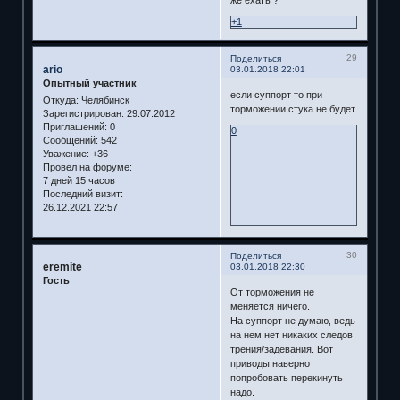
+1
29
Поделиться
ario
03.01.2018 22:01
Опытный участник
если суппорт то при
Откуда:
Челябинск
торможении стука не будет
Зарегистрирован
: 29.07.2012
Приглашений:
0
0
Сообщений:
542
Уважение:
+36
Провел на форуме:
7 дней 15 часов
Последний визит:
26.12.2021 22:57
30
Поделиться
eremite
03.01.2018 22:30
Гость
От торможения не
меняется ничего.
На суппорт не думаю, ведь
на нем нет никаких следов
трения/задевания. Вот
приводы наверно
попробовать перекинуть
надо.