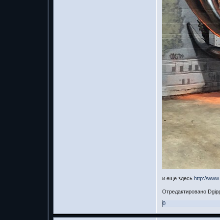
и еще здесь
http://www
Отредактировано Dgipp
0