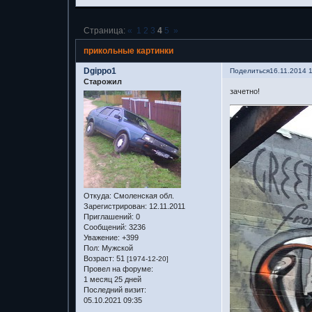
Страница:
«
1
2
3
4
5
»
прикольные картинки
Dgippo1
Поделиться
16.11.2014 
Старожил
зачетно!
Откуда:
Смоленская обл.
Зарегистрирован
: 12.11.2011
Приглашений:
0
Сообщений:
3236
Уважение:
+399
Пол:
Мужской
Возраст:
51
[1974-12-20]
Провел на форуме:
1 месяц 25 дней
Последний визит:
05.10.2021 09:35