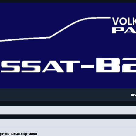
Фо
рикольные картинки