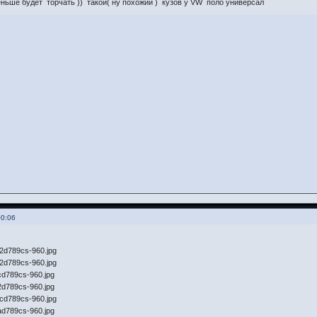
ньше будет торчать )) такой( ну похожий ) кузов у VW поло универсал
00:06