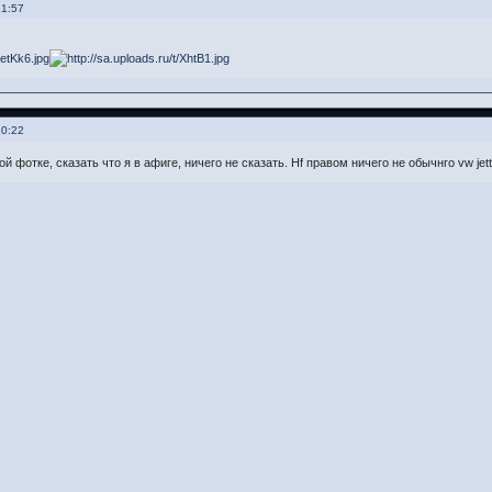
21:57
10:22
ой фотке, сказать что я в афиге, ничего не сказать. Нf правом ничего не обычнго vw jet