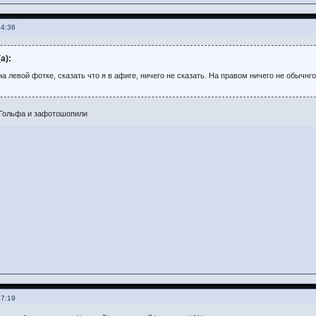
14:36
а):
на левой фотке, сказать что я в афиге, ничего не сказать. На правом ничего не обычнго 
 Гольфа и зафотошопили
17:19