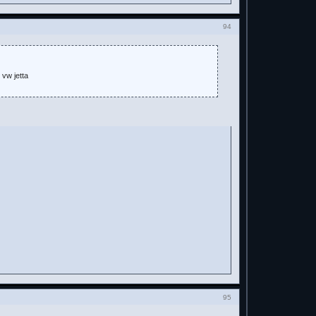
94
vw jetta
95