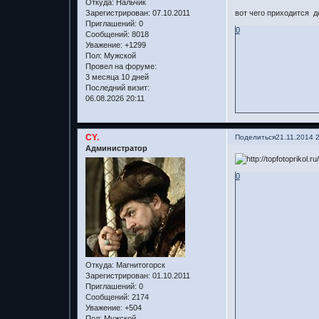
Откуда:
Нальчик
вот чего приходится де
Зарегистрирован
: 07.10.2011
Приглашений:
0
0
Сообщений:
8018
Уважение:
+1299
Пол:
Мужской
Провел на форуме:
3 месяца 10 дней
Последний визит:
06.08.2026 20:11
CY.
Поделиться
21.11.2014 
Администратор
0
Откуда:
Магнитогорск
Зарегистрирован
: 01.10.2011
Приглашений:
0
Сообщений:
2174
Уважение:
+504
Пол:
Мужской