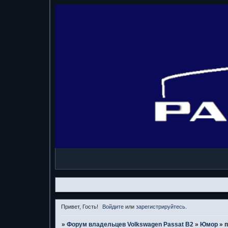
Привет, Гость!
Войдите
или
зарегистрируйтесь
.
»
Форум владельцев Volkswagen Passat B2
»
Юмор
»
п