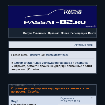
Форум
Участники
Правила
Поиск
Регистрация
Войти
Активные темы
Привет, Гость!
Войдите
или
зарегистрируйтесь
.
»
Форум владельцев Volkswagen Passat B2
»
#Курилка
»
Стройка, ремонт и прочие неурядицы связанные с этим
вопросом. ‡Стройка
Страница:
«
1
2
3
4
»
Стройка, ремонт и прочие неурядицы связанные с этим
вопросом. ‡Стройка
61
Поделиться
Заур
28.09.2020 11:15
Опытный участник