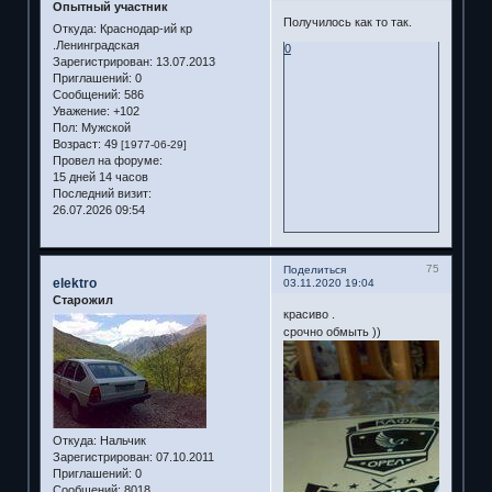
Опытный участник
Получилось как то так.
Откуда:
Краснодар-ий кр
.Ленинградская
0
Зарегистрирован
: 13.07.2013
Приглашений:
0
Сообщений:
586
Уважение:
+102
Пол:
Мужской
Возраст:
49
[1977-06-29]
Провел на форуме:
15 дней 14 часов
Последний визит:
26.07.2026 09:54
75
Поделиться
elektro
03.11.2020 19:04
Старожил
красиво .
срочно обмыть ))
Откуда:
Нальчик
Зарегистрирован
: 07.10.2011
Приглашений:
0
Сообщений:
8018