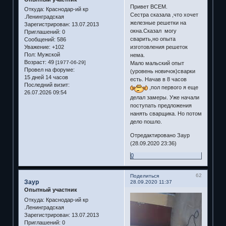
Привет ВСЕМ.
Откуда:
Краснодар-ий кр
Сестра сказала ,что хочет
.Ленинградская
железные решетки на
Зарегистрирован
: 13.07.2013
окна.Сказал могу
Приглашений:
0
сварить,но опыта
Сообщений:
586
изготовления решеток
Уважение:
+102
Пол:
Мужской
нема.
Возраст:
49
[1977-06-29]
Мало мальский опыт
Провел на форуме:
(уровень новичок)сварки
15 дней 14 часов
есть. Начав в 8 часов
Последний визит:
,пол первого я еще
26.07.2026 09:54
делал замеры. Уже начали
поступать предложения
нанять сварщика. Но потом
дело пошло.
Отредактировано Заур
(28.09.2020 23:36)
0
62
Поделиться
Заур
28.09.2020 11:37
Опытный участник
Откуда:
Краснодар-ий кр
.Ленинградская
Зарегистрирован
: 13.07.2013
Приглашений:
0