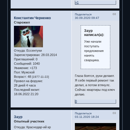
+1
68
Поделиться
Константин Черненко
30.09.2020 09:47
Старожил
Заур
написал(а):
Уже начали
поступать
Откуда:
Ессентуки
предложения
Зарегистрирован
: 28.03.2014
нанять
Приглашений:
0
сварщика.
Сообщений:
1040
Уважение:
+173
Пол:
Мужской
Глаза боятся, руки делают.
Возраст:
48
[1977-11-22]
Я себе первый ремонт так
Провел на форуме:
делал, а потом втянулс.
28 дней 4 часа
Последний визит:
Сейчас квартиры под ключ
18.06.2022 21:20
делаю.
0
69
Поделиться
Заур
03.11.2020 18:24
Опытный участник
Откуда:
Краснодар-ий кр