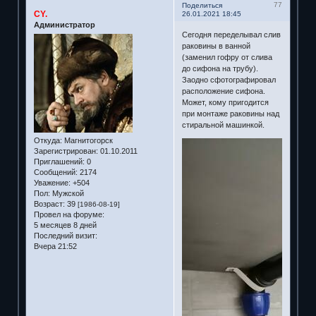
77
Поделиться
CY.
26.01.2021 18:45
Администратор
Сегодня переделывал слив
раковины в ванной
(заменил гофру от слива
до сифона на трубу).
Заодно сфотографировал
расположение сифона.
Может, кому пригодится
при монтаже раковины над
стиральной машинкой.
Откуда:
Магнитогорск
Зарегистрирован
: 01.10.2011
Приглашений:
0
Сообщений:
2174
Уважение:
+504
Пол:
Мужской
Возраст:
39
[1986-08-19]
Провел на форуме:
5 месяцев 8 дней
Последний визит:
Вчера 21:52