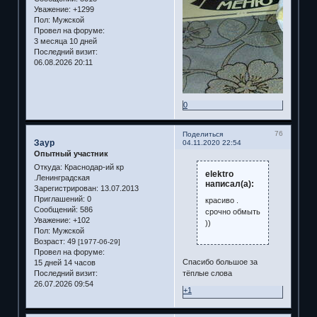
Уважение:
+1299
Пол:
Мужской
Провел на форуме:
3 месяца 10 дней
Последний визит:
06.08.2026 20:11
0
76
Поделиться
Заур
04.11.2020 22:54
Опытный участник
Откуда:
Краснодар-ий кр
elektro
.Ленинградская
написал(а):
Зарегистрирован
: 13.07.2013
Приглашений:
0
красиво .
Сообщений:
586
срочно обмыть
Уважение:
+102
))
Пол:
Мужской
Возраст:
49
[1977-06-29]
Провел на форуме:
Спасибо большое за
15 дней 14 часов
тёплые слова
Последний визит:
26.07.2026 09:54
+1