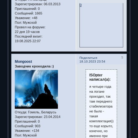
Зарегистрирован
: 06.03.2013
0
Приглашений:
0
Сообщений:
1665
Уважение:
+48
Пол:
Мужской
Провел на форуме:
22 дня 19 часов
Последний визит:
19.08.2025 22:07
5
Поделиться
Mongoost
18.10.2023 23:54
Заводчик крокодила :)
ISOpter
написал(а):
я четыре года
на логане
проездил, так
там переднего
стабилизатора
не было -
Откуда:
Гомель, Беларусь
такая
Зарегистрирован
: 23.04.2014
комплектация))
Приглашений:
0
то еще корыто,
Сообщений:
903
Уважение:
+134
конечно, но
Пол:
Мужской
именно при