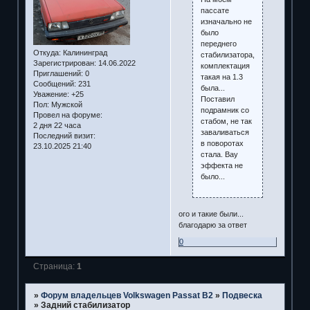
пассате
изначально не
было
переднего
Откуда:
Калининград
стабилизатора,
Зарегистрирован
: 14.06.2022
комплектация
Приглашений:
0
такая на 1.3
Сообщений:
231
была...
Уважение:
+25
Поставил
Пол:
Мужской
подрамник со
Провел на форуме:
стабом, не так
2 дня 22 часа
заваливаться
Последний визит:
в поворотах
23.10.2025 21:40
стала. Вау
эффекта не
было...
ого и такие были...
благодарю за ответ
0
Страница:
1
»
Форум владельцев Volkswagen Passat B2
»
Подвеска
»
Задний стабилизатор