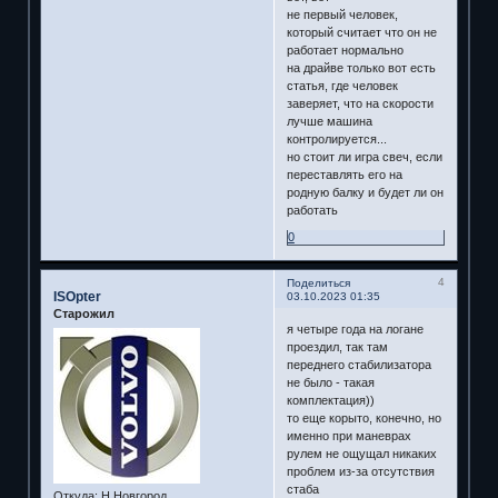
не первый человек,
который считает что он не
работает нормально
на драйве только вот есть
статья, где человек
заверяет, что на скорости
лучше машина
контролируется...
но стоит ли игра свеч, если
переставлять его на
родную балку и будет ли он
работать
0
4
Поделиться
ISOpter
03.10.2023 01:35
Старожил
я четыре года на логане
проездил, так там
переднего стабилизатора
не было - такая
комплектация))
то еще корыто, конечно, но
именно при маневрах
рулем не ощущал никаких
проблем из-за отсутствия
стаба
Откуда:
Н.Новгород