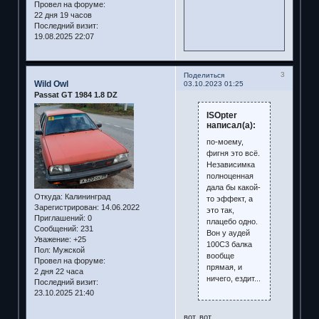
Провел на форуме:
22 дня 19 часов
Последний визит:
19.08.2025 22:07
3
Поделиться
Wild Owl
03.10.2023 01:25
Passat GT 1984 1.8 DZ
ISOpter
написал(а):
по-моему,
фигня это всё.
Независимка
полноценная
дала бы какой-
Откуда:
Калининград
то эффект, а
Зарегистрирован
: 14.06.2022
это так,
Приглашений:
0
плацебо одно.
Сообщений:
231
Вон у аудей
Уважение:
+25
100С3 балка
Пол:
Мужской
вообще
Провел на форуме:
прямая, и
2 дня 22 часа
ничего, ездит...
Последний визит:
23.10.2025 21:40
вот, вот