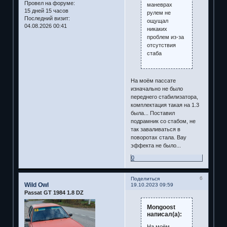
Провел на форуме:
маневрах
15 дней 15 часов
рулем не
Последний визит:
ощущал
04.08.2026 00:41
никаких
проблем из-за
отсутствия
стаба
На моём пассате
изначально не было
переднего стабилизатора,
комплектация такая на 1.3
была... Поставил
подрамник со стабом, не
так заваливаться в
поворотах стала. Вау
эффекта не было...
0
6
Поделиться
Wild Owl
19.10.2023 09:59
Passat GT 1984 1.8 DZ
Mongoost
написал(а):
На моём