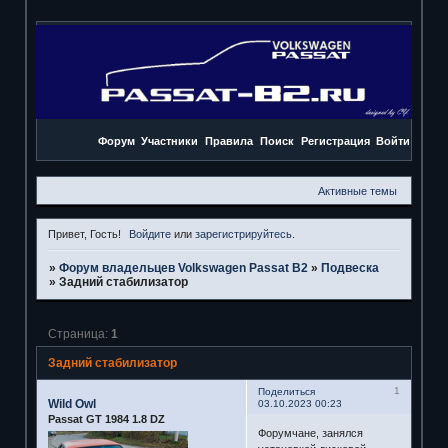
Форум
Участники
Правила
Поиск
Регистрация
Войти
Активные темы
Привет, Гость!
Войдите
или
зарегистрируйтесь
.
»
Форум владельцев Volkswagen Passat B2
»
Подвеска
»
Задний стабилизатор
Страница:
1
Задний стабилизатор
1
Поделиться
Wild Owl
03.10.2023 00:23
Passat GT 1984 1.8 DZ
Форумчане, занялся