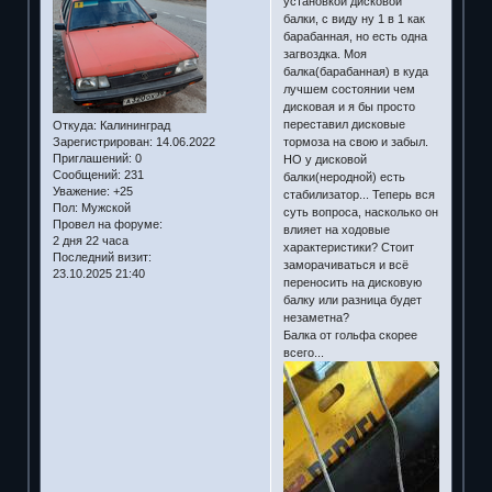
установкой дисковой
балки, с виду ну 1 в 1 как
барабанная, но есть одна
загвоздка. Моя
балка(барабанная) в куда
лучшем состоянии чем
дисковая и я бы просто
переставил дисковые
Откуда:
Калининград
тормоза на свою и забыл.
Зарегистрирован
: 14.06.2022
Приглашений:
0
НО у дисковой
Сообщений:
231
балки(неродной) есть
Уважение:
+25
стабилизатор... Теперь вся
Пол:
Мужской
суть вопроса, насколько он
Провел на форуме:
влияет на ходовые
2 дня 22 часа
характеристики? Стоит
Последний визит:
заморачиваться и всё
23.10.2025 21:40
переносить на дисковую
балку или разница будет
незаметна?
Балка от гольфа скорее
всего...