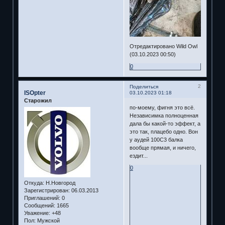
Отредактировано Wild Owl
(03.10.2023 00:50)
0
2
Поделиться
ISOpter
03.10.2023 01:18
Старожил
по-моему, фигня это всё.
Независимка полноценная
дала бы какой-то эффект, а
это так, плацебо одно. Вон
у аудей 100С3 балка
вообще прямая, и ничего,
ездит...
0
Откуда:
Н.Новгород
Зарегистрирован
: 06.03.2013
Приглашений:
0
Сообщений:
1665
Уважение:
+48
Пол:
Мужской