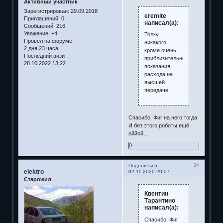
Активный участник
Зарегистрирован
: 29.09.2018
eremite
Приглашений:
0
написал(а):
Сообщений:
216
Уважение:
+4
Толку
Провел на форуме:
никакого,
2 дня 23 часа
кроме очень
Последний визит:
приблизительного
28.10.2022 13:22
показания
расхода на
высшей
передаче.
Спасибо. Фиг на него тогда.
И без этого роботы ещё
оййой...
0
34
Поделиться
elektro
02.11.2020 20:07
Старожил
Квентин
Тарантино
написал(а):
Спасибо. Фиг