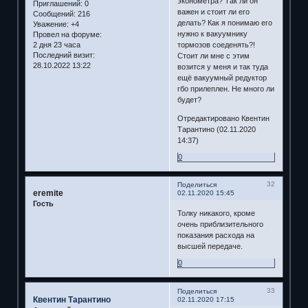
эконометра? Так ли он
Приглашений:
0
важен и стоит ли его
Сообщений:
216
делать? Как я понимаю его
Уважение:
+4
нужно к вакуумнику
Провел на форуме:
тормозов соеденять?!
2 дня 23 часа
Последний визит:
Стоит ли мне с этим
28.10.2022 13:22
возится у меня и так туда
ещё вакуумный редуктор
гбо прилеплен. Не много ли
будет?
Отредактировано Квентин
Тарантино (02.11.2020
14:37)
0
32
Поделиться
eremite
02.11.2020 15:45
Гость
Толку никакого, кроме
очень приблизительного
показания расхода на
высшей передаче.
0
33
Поделиться
Квентин Тарантино
02.11.2020 17:15