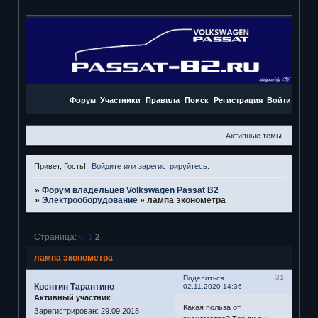
Форум
Участники
Правила
Поиск
Регистрация
Войти
Активные темы
Привет, Гость!
Войдите
или
зарегистрируйтесь
.
»
Форум владельцев Volkswagen Passat B2
»
Электрооборудование
»
лампа эконометра
Страница:
«
1
2
лампа эконометра
31
Поделиться
Квентин Тарантино
02.11.2020 14:36
Активный участник
Какая польза от
Зарегистрирован
: 29.09.2018