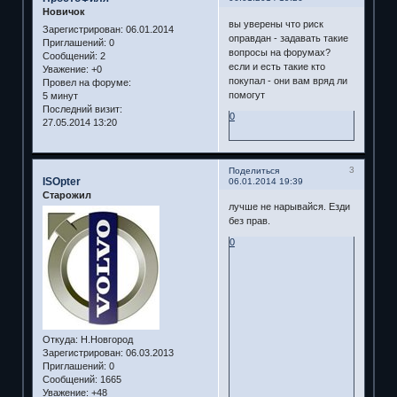
Новичок
вы уверены что риск
Зарегистрирован
: 06.01.2014
оправдан - задавать такие
Приглашений:
0
вопросы на форумах?
Сообщений:
2
если и есть такие кто
Уважение:
+0
покупал - они вам вряд ли
Провел на форуме:
помогут
5 минут
Последний визит:
0
27.05.2014 13:20
3
Поделиться
ISOpter
06.01.2014 19:39
Старожил
лучше не нарывайся. Езди
без прав.
0
Откуда:
Н.Новгород
Зарегистрирован
: 06.03.2013
Приглашений:
0
Сообщений:
1665
Уважение:
+48