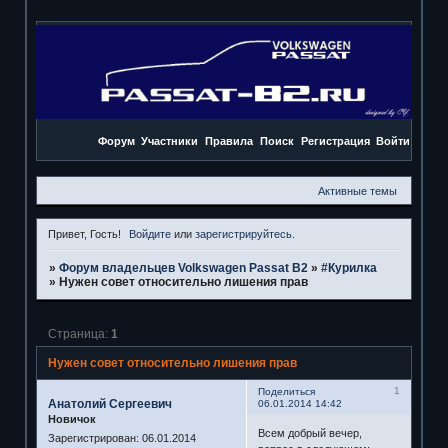
Форум
Участники
Правила
Поиск
Регистрация
Войти
Активные темы
Привет, Гость!
Войдите
или
зарегистрируйтесь
.
»
Форум владельцев Volkswagen Passat B2
»
#Курилка
»
Нужен совет относительно лишения прав
Страница:
1
Нужен совет относительно лишения прав
1
Поделиться
Анатолий Сергеевич
06.01.2014 14:42
Новичок
Всем добрый вечер,
Зарегистрирован
: 06.01.2014