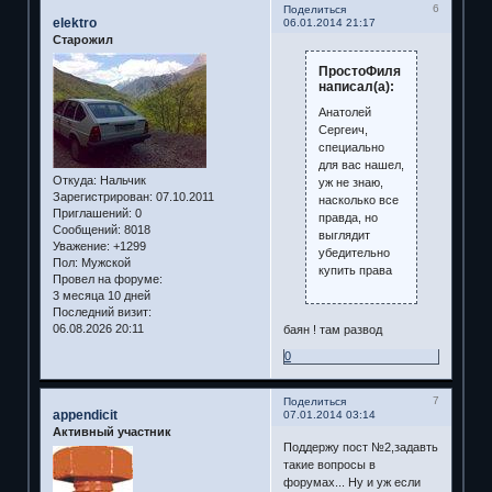
6
Поделиться
elektro
06.01.2014 21:17
Старожил
ПростоФиля
написал(а):
Анатолей
Сергеич,
специально
для вас нашел,
Откуда:
Нальчик
уж не знаю,
Зарегистрирован
: 07.10.2011
насколько все
Приглашений:
0
правда, но
Сообщений:
8018
выглядит
Уважение:
+1299
убедительно
Пол:
Мужской
купить права
Провел на форуме:
3 месяца 10 дней
Последний визит:
06.08.2026 20:11
баян ! там развод
0
7
Поделиться
appendicit
07.01.2014 03:14
Активный участник
Поддержу пост №2,задавть
такие вопросы в
форумах... Ну и уж если