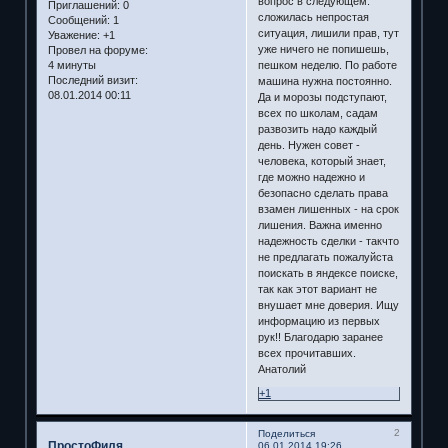
вопрос в следующем:
Приглашений:
0
сложилась непростая
Сообщений:
1
ситуация, лишили прав, тут
Уважение:
+1
уже ничего не попишешь,
Провел на форуме:
пешком неделю. По работе
4 минуты
Последний визит:
машина нужна постоянно.
08.01.2014 00:11
Да и морозы подступают,
всех по школам, садам
развозить надо каждый
день. Нужен совет -
человека, который знает,
где можно надежно и
безопасно сделать права
взамен лишенных - на срок
лишения. Важна именно
надежность сделки - такчто
не предлагать пожалуйста
поискать в яндексе поиске,
так как этот вариант не
внушает мне доверия. Ищу
информацию из первых
рук!! Благодарю заранее
всех прочитавших.
Анатолий
+1
2
Поделиться
ПростоФиля
06.01.2014 19:26