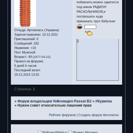
побаянить:можно зарегится
под ником РАДИОН
РАСКОЛЬНИКОВ,и
поспрошать куда
приныкать труп бабульки
Откуда:
Артемовск (Украина)
Зарегистрирован
: 10.12.2011
Приглашений:
0
0
Сообщений:
182
Уважение:
+10
Пол:
Мужской
Возраст:
49
[1977-04-22]
Провел на форуме:
5 дней 6 часов
Последний визит:
19.12.2015 13:02
Страница:
1
»
Форум владельцев Volkswagen Passat B2
»
#Курилка
»
Нужен совет относительно лишения прав
Рейтинг форумов
|
Создать форум бесплатно