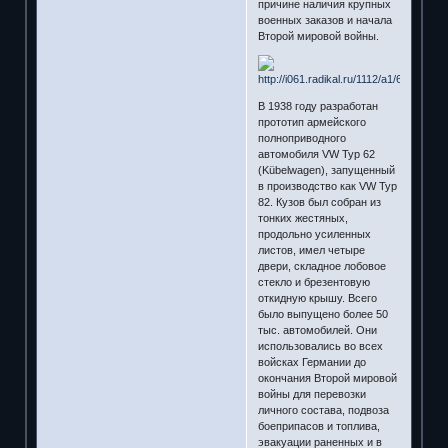
причине наличия крупных
военных заказов и начала
Второй мировой войны.
В 1938 году разработан
прототип армейского
полноприводного
автомобиля VW Тур 62
(Kübelwagen), запущенный
в производство как VW Тур
82. Кузов был собран из
тонких жестяных,
продольно усиленных
листов, имел четыре
двери, складное лобовое
стекло и брезентовую
откидную крышу. Всего
было выпущено более 50
тыс. автомобилей. Они
использовались во всех
войсках Германии до
окончания Второй мировой
войны для перевозки
личного состава, подвоза
боеприпасов и топлива,
эвакуации раненных и в