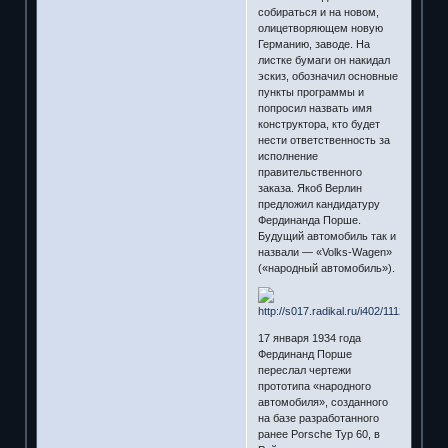
собираться и на новом,
олицетворяющем новую
Германию, заводе. На
листке бумаги он накидал
эскиз, обозначил основные
пункты программы и
попросил назвать имя
конструктора, кто будет
нести ответственность за
исполнение
правительственного
заказа. Якоб Верлин
предложил кандидатуру
Фердинанда Порше.
Будущий автомобиль так и
назвали — «Volks-Wagen»
(«народный автомобиль»).
17 января 1934 года
Фердинанд Порше
переслал чертежи
прототипа «народного
автомобиля», созданного
на базе разработанного
ранее Porsche Typ 60, в