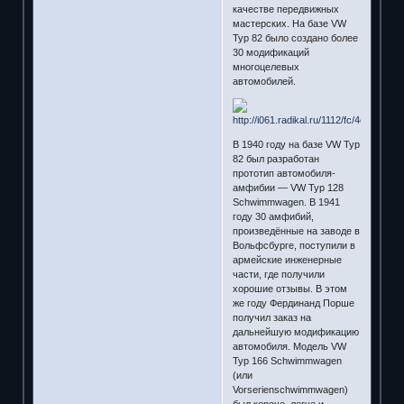
качестве передвижных
мастерских. На базе VW
Typ 82 было создано более
30 модификаций
многоцелевых
автомобилей.
В 1940 году на базе VW Тур
82 был разработан
прототип автомобиля-
амфибии — VW Typ 128
Schwimmwagen. В 1941
году 30 амфибий,
произведённые на заводе в
Вольфсбурге, поступили в
армейские инженерные
части, где получили
хорошие отзывы. В этом
же году Фердинанд Порше
получил заказ на
дальнейшую модификацию
автомобиля. Модель VW
Typ 166 Schwimmwagen
(или
Vorserienschwimmwagen)
был короче, легче и