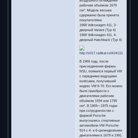
воздушного охлаждения
рабочим объёмом 1679
см³. Модель весьма
сдержанно была принята
покупателями.
1968 Volkswagen 411, 3-
дверный Variant (Typ 4)
1968 Volkswagen 411, 4-
дверный Hatchback (Typ 4)
В 1969 году, после
присоединения фирмы
NSU, появился первый VW
с передними ведущими
колёсами, получивший
индекс VW К-70. Его можно
было приобрести с
двигателями рабочим
объёмом 1594 или 1795
см³. В 1969—1975 годах
при сотрудничестве с
фирмой Porsche
выпускались спортивные
автомобили VW-Porsche-
914 с 4- и 6-цилиндровыми
двигателями в 1679 и 1991