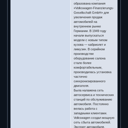
образована компания
«Volkswagen-Finanzierungs-
Gesellschaft GmbH» для
увеличения продаж
автомобилей на
внутреннем рынке
Германии. В 1949 году
начали выпускаться
модели с новым типом
кузова — кабриолет и
лимузин. В серийном
производстве
оборудование салона
стало более
комфортабельным,
производилась установка
частично
синхронизированного
двигателя.
Была налажена сеть
автосервиса и технических
станций по обслуживанию
автомобиля. Постоянно
велась работа с
западными клиентами.
Volkswagen создал мощную
сеть сбыта автомобилей.
Экспорт автомобиля,