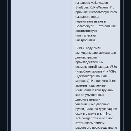
на заводе Volkswagen —
Stadt des KdF-Wagens. По
причине «неблагозвучного»
названия, город
переименовывают в
Вольфсбург — это больше
соответствует
политическим
настроениям.
В 1939 году были
выпущены две модели для
демонстрации
производственных
возможностей завода: V38s
(«пробная модель») и V39s
(«демонстрационная
модель»). На них уже были
заметны сделанные
изменения в конструкции,
как то улучшенные
дверные петли и
увеличенные дверные
ручки, наличие двух задних
окон в салоне и т. п. Но,
KdF-Wagen так и не смог
стать автомобилем
массового производства по