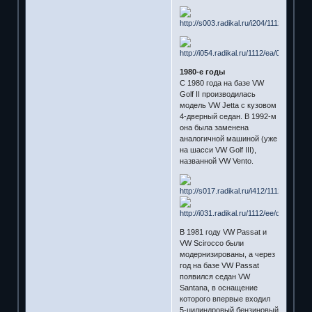
1980-е годы
С 1980 года на базе VW
Golf II производилась
модель VW Jetta с кузовом
4-дверный седан. В 1992-м
она была заменена
аналогичной машиной (уже
на шасси VW Golf III),
названной VW Vento.
В 1981 году VW Passat и
VW Scirocco были
модернизированы, а через
год на базе VW Passat
появился седан VW
Santana, в оснащение
которого впервые входил
5-цилиндровый бензиновый