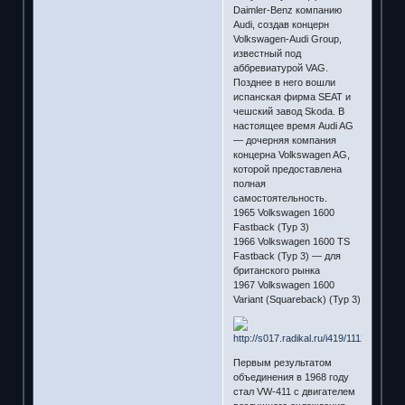
Daimler-Benz компанию
Audi, создав концерн
Volkswagen-Audi Group,
известный под
аббревиатурой VAG.
Позднее в него вошли
испанская фирма SEAT и
чешский завод Skoda. В
настоящее время Audi AG
— дочерняя компания
концерна Volkswagen AG,
которой предоставлена
полная
самостоятельность.
1965 Volkswagen 1600
Fastback (Typ 3)
1966 Volkswagen 1600 TS
Fastback (Typ 3) — для
британского рынка
1967 Volkswagen 1600
Variant (Squareback) (Typ 3)
Первым результатом
объединения в 1968 году
стал VW-411 с двигателем