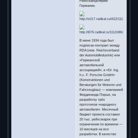
Рейхсканцелярию
Германии.
В июне 1934 года был
подписан контракт между
RDA (нем. Reichsverband
der Automobilindustrie) или
«Германской
автомобильной
ассоциацией», и «Dr. Ing.
h.c. F. Porsche GmbH»
(Konstruktionen und
Beratungen für Motoren und
Fahrzeugbau) — компанией
Фердинанда Порше, на
разработку трёх
прототипов «народного
автомобиля». Месячный
бюджет проекта составил
20 тыс. рейхсмарок при
ограничении по времени —
10 месяцев на все
разработки. В качестве