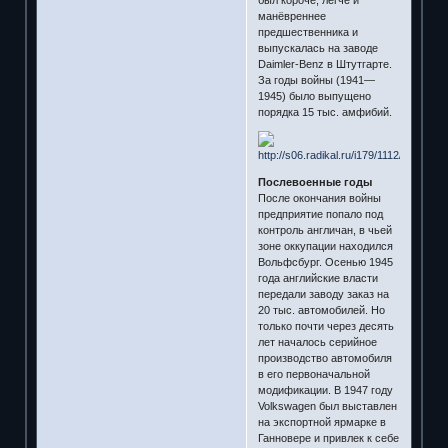
манёвреннее
предшественника и
выпускалась на заводе
Daimler-Benz в Штутгарте.
За годы войны (1941—
1945) было выпущено
порядка 15 тыс. амфибий.
Послевоенные годы
После окончания войны
предприятие попало под
контроль англичан, в чьей
зоне оккупации находился
Вольфсбург. Осенью 1945
года английские власти
передали заводу заказ на
20 тыс. автомобилей. Но
только почти через десять
лет началось серийное
производство автомобиля
в его первоначальной
модификации. В 1947 году
Volkswagen был выставлен
на экспортной ярмарке в
Ганновере и привлек к себе