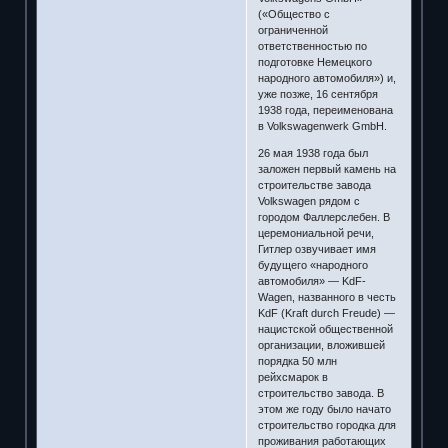
(«Общество с
ограниченной
ответственностью по
подготовке Немецкого
народного автомобиля») и,
уже позже, 16 сентября
1938 года, переименована
в Volkswagenwerk GmbH.
26 мая 1938 года был
заложен первый камень на
строительстве завода
Volkswagen рядом с
городом Фаллерслебен. В
церемониальной речи,
Гитлер озвучивает имя
будущего «народного
автомобиля» — KdF-
Wagen, названного в честь
KdF (Kraft durch Freude) —
нацистской общественной
организации, вложившей
порядка 50 млн
рейхсмарок в
строительство завода. В
этом же году было начато
строительство городка для
проживания работающих