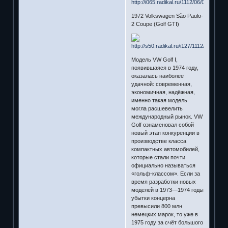
1972 Volkswagen São Paulo-
2 Coupe (Golf GTI)
Модель VW Golf I,
появившаяся в 1974 году,
оказалась наиболее
удачной: современная,
экономичная, надёжная,
именно такая модель
могла расшевелить
международный рынок. VW
Golf ознаменовал собой
новый этап конкуренции в
производстве класса
компактных автомобилей,
которые стали почти
официально называться
«гольф-классом». Если за
время разработки новых
моделей в 1973—1974 годы
убытки концерна
превысили 800 млн
немецких марок, то уже в
1975 году за счёт большого