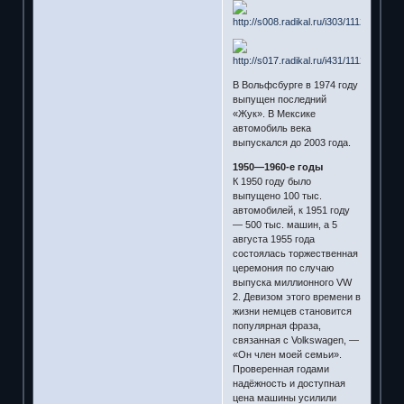
В Вольфсбурге в 1974 году
выпущен последний
«Жук». В Мексике
автомобиль века
выпускался до 2003 года.
1950—1960-е годы
К 1950 году было
выпущено 100 тыс.
автомобилей, к 1951 году
— 500 тыс. машин, а 5
августа 1955 года
состоялась торжественная
церемония по случаю
выпуска миллионного VW
2. Девизом этого времени в
жизни немцев становится
популярная фраза,
связанная с Volkswagen, —
«Он член моей семьи».
Проверенная годами
надёжность и доступная
цена машины усилили