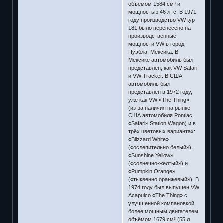
объёмом 1584 см³ и
мощностью 46 л. с. В 1971
году производство VW typ
181 было перенесено на
производственные
мощности VW в город
Пуэбла, Мексика. В
Мексике автомобиль был
представлен, как VW Safari
и VW Tracker. В США
автомобиль был
представлен в 1972 году,
уже как VW «The Thing»
(из-за наличия на рынке
США автомобиля Pontiac
«Safari» Station Wagon) и в
трёх цветовых вариантах:
«Blizzard White»
(«ослепительно белый»),
«Sunshine Yellow»
(«солнечно-желтый») и
«Pumpkin Orange»
(«тыквенно оранжевый»). В
1974 году был выпущен VW
Acapulco «The Thing» с
улучшенной компановкой,
более мощным двигателем
объёмом 1679 см³ (55 л.