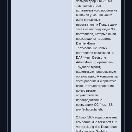
четырёхдверный V3. 50
тыс. километров
испытательного пробега не
выявили у машин каких-
либо серьёзных
недостатков, и Порше дали
заказ на последующие 30
прототипов, которые были
произведены на заводе
Daimler-Benz.
Тестирование новых
прототипов возложили на
DAF (нем. Deutsche
Arbeitsfront) (Германский
Трудовой Фронт) —
нацистскую профсоюзную
организацию. А контроль за
тестированием и принятие
окончательного решения
по его итогам
осуществляли
непосредственно
сотрудники СС (нем. SS
или Schutzstaffel).
28 мая 1937 года основана
компания «Gesellschaft zur
Vorbereitung des Deutschen
Volkswagens GmbH»