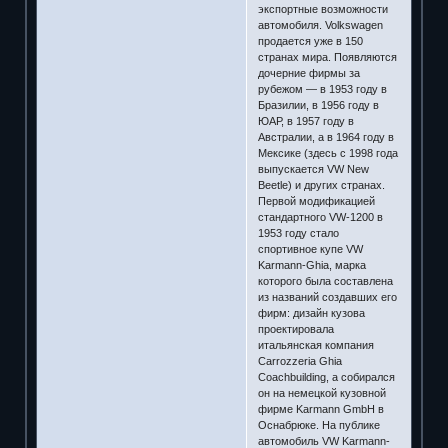
экспортные возможности
автомобиля. Volkswagen
продается уже в 150
странах мира. Появляются
дочерние фирмы за
рубежом — в 1953 году в
Бразилии, в 1956 году в
ЮАР, в 1957 году в
Австралии, а в 1964 году в
Мексике (здесь с 1998 года
выпускается VW New
Beetle) и других странах.
Первой модификацией
стандартного VW-1200 в
1953 году стало
спортивное купе VW
Karmann-Ghia, марка
которого была составлена
из названий создавших его
фирм: дизайн кузова
проектировала
итальянская компания
Carrozzeria Ghia
Coachbuilding, а собирался
он на немецкой кузовной
фирме Karmann GmbH в
Оснабрюке. На публике
автомобиль VW Karmann-