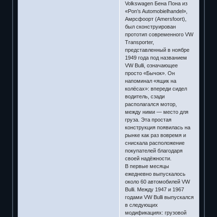
Volkswagen Бена Пона из
«Pon’s Automobielhandel»,
Амрсфоорт (Amersfoort),
был сконструирован
прототип современного VW
Transporter,
представленный в ноябре
1949 года под названием
VW Bulli, означающее
просто «Бычок». Он
напоминал «ящик на
колёсах»: впереди сидел
водитель, сзади
располагался мотор,
между ними — место для
груза. Эта простая
конструкция появилась на
рынке как раз вовремя и
снискала расположение
покупателей благодаря
своей надёжности.
В первые месяцы
ежедневно выпускалось
около 60 автомобилей VW
Bulli. Между 1947 и 1967
годами VW Bulli выпускался
в следующих
модификациях: грузовой