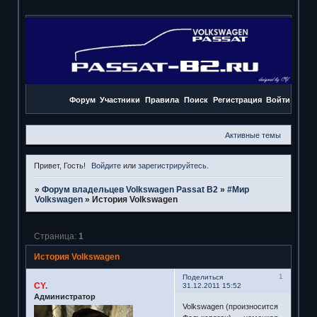
Форум
Участники
Правила
Поиск
Регистрация
Войти
Активные темы
Привет, Гость!
Войдите
или
зарегистрируйтесь
.
»
Форум владельцев Volkswagen Passat B2
»
#Мир
Volkswagen
»
История Volkswagen
Страница:
1
История Volkswagen
1
Поделиться
CY.
31.12.2011 15:52
Администратор
Volkswagen (произносится