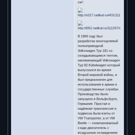
см³.
В 1969 году был
разработан многоцелевой
полноприводной
Volkswagen Typ 181 со
складывающимся тентом,
напоминающий Volkswagen
Typ 82 Kübelwagen который
выпускался во время
Второй мировой войны, и
был предназначен для
использования в армии и
государственных службах.
Производство было
запущено в Вольфсбурге,
Германия. Простая и
надёжная трансмиссия и
подвеска были взяты от
VW Transporter, а от VW
Beetle — скомпанованный
сзади двигателель с
воздушным охлаждением