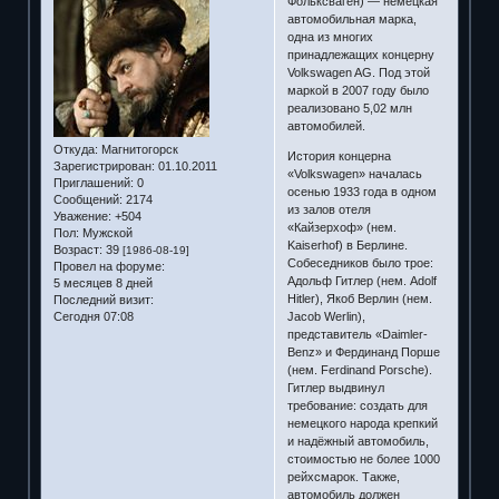
Фольксваген) — немецкая
автомобильная марка,
одна из многих
принадлежащих концерну
Volkswagen AG. Под этой
маркой в 2007 году было
реализовано 5,02 млн
автомобилей.
Откуда:
Магнитогорск
История концерна
Зарегистрирован
: 01.10.2011
«Volkswagen» началась
Приглашений:
0
осенью 1933 года в одном
Сообщений:
2174
из залов отеля
Уважение:
+504
«Кайзерхоф» (нем.
Пол:
Мужской
Kaiserhof) в Берлине.
Возраст:
39
[1986-08-19]
Собеседников было трое:
Провел на форуме:
Адольф Гитлер (нем. Adolf
5 месяцев 8 дней
Hitler), Якоб Верлин (нем.
Последний визит:
Jacob Werlin),
Сегодня 07:08
представитель «Daimler-
Benz» и Фердинанд Порше
(нем. Ferdinand Porsche).
Гитлер выдвинул
требование: создать для
немецкого народа крепкий
и надёжный автомобиль,
стоимостью не более 1000
рейхсмарок. Также,
автомобиль должен