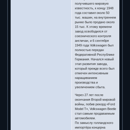
получившего мировую
известность, к концу 1948
года составил около 50
тыс. машин, на внутреннем
рынке было продано около
15 тыс. К этому времени
завод освободился от
союзнического контроля
англичан, и 6 сентября
1949 года Volkswagen был
полностью передан
Федеративной Республике
Германия. Начался новый
этап развития завода,
который прежде всего был
отмечен интенсивным
наращиванием
производства и
увеличением сбыта.
Через 27 лет после
окончания Второй мировой
войны, побив рекорд «Ford
Model T», Volkswagen Beetle
стал самым продаваемым
автомобилем.
По замыслу голландского
импортёра концерна