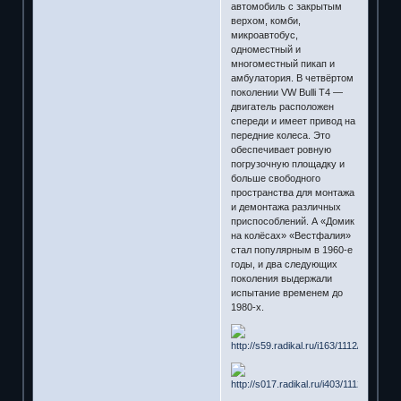
автомо­биль с закрытым
верхом, комби,
микроавтобус,
одноместный и
многоместный пикап и
амбулатория. В четвёртом
поколении VW Bulli Т4 —
двигатель расположен
спереди и имеет привод на
передние колеса. Это
обеспечивает ровную
погрузочную площадку и
больше свободного
пространства для монтажа
и демонтажа различных
приспособлений. А «Домик
на колёсах» «Вестфалия»
стал популярным в 1960-е
годы, и два следующих
поколения выдержали
испытание временем до
1980-х.