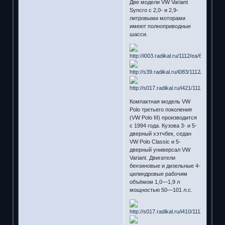
Две модели VW Variant
Syncro с 2,0- и 2,9-
литровыми моторами
имеют полноприводные
шасси.
Компактная модель VW
Polo третьего поколения
(VW Polo III) производится
с 1994 года. Кузова 3- и 5-
дверный хэтчбек, седан
VW Polo Classic и 5-
дверный универсал VW
Variant. Двигатели
бензиновые и дизельные 4-
цилиндровые рабочим
объёмом 1,0—1,9 л
мощностью 50—101 л.с.