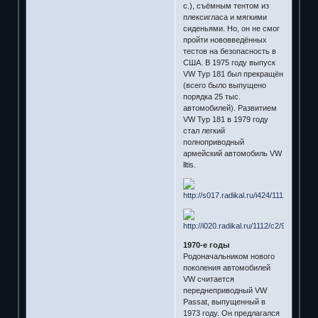
с.), съёмным тентом из
плексигласа и мягкими
сиденьями. Но, он не смог
пройти нововведённых
тестов на безопасность в
США. В 1975 году выпуск
VW Typ 181 был прекращён
(всего было выпущено
порядка 25 тыс.
автомобилей). Развитием
VW Typ 181 в 1979 году
стал легкий
полноприводный
армейский автомобиль VW
lltis.
1970-е годы
Родоначальником нового
поколения автомобилей
VW считается
переднеприводный VW
Passat, выпущенный в
1973 году. Он предлагался