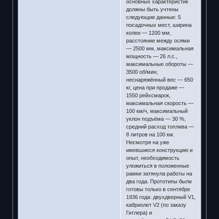
основных характеристик
должны быть учтены
следующие данные: 5
посадочных мест, ширина
колеи — 1200 мм,
расстояние между осями
— 2500 мм, максимальная
мощность — 26 л.с.,
максимальные обороты —
3500 об/мин,
неснаряжённый вес — 650
кг, цена при продаже —
1550 рейхсмарок,
максимальная скорость —
100 км/ч, максимальный
уклон подъёма — 30 %,
средний расход топлива —
8 литров на 100 км.
Несмотря на уже
имевшиеся конструкцию и
опыт, необходимость
уложиться в положенные
рамки затянула работы на
два года. Прототипы были
готовы только в сентябре
1936 года: двухдверный V1,
кабриолет V2 (по заказу
Гитлера) и