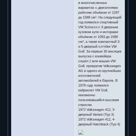
в многочисленных
вариантах с двигателями
рабочим объёмом от 1297
до 1588 см³. На следующий
год появился спортивный
VW Scirocco с 3-дверным
кузовом купе и моторами
объёмом от 1093 до 1588
см³, а также компактный 3-
и 5-дверный хэтчбек VW
Golf. За первые 30 месяцев
выпуска с конвейера
сошёл 1 млн машин VW
Golf, превратив Volkswagen
AG в одного из крупнейших
изготовителей
автомобилей в Европе. В
1979 году появился
кабриолет VW Golf,
неизменно
пользовавшийся высоким
спросом.
1972 Volkswagen 412, 3-
дверный Variant (Typ 3)
1972 Volkswagen 412, 4-
дверный Hatchback (Typ 4)