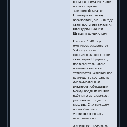
большое внимание. Завод
получил первый
зарубежный заказ из
Голландии на тысячу
автомобилей, а в 1948 году
стали поступать заказы из
Швейцарии, Бельгии,
Швеции и других стран.
В январе 1948 года
сменилось руководство
Volkswagen, его
генеральным директором
стал Генрих Нордхофф,
представитель нового
поколения немецких
технократов. Обновлённое
руководство состояло из
дипломированных
инженеров, обладавших
международным опытом
работы на автозаводах и
умевших нестандартно
мыслить. С их приходом
автомобиль был
усовершенствован и
модернизирован.
30 июня 1949 года была