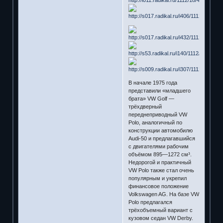
В начале 1975 года
представили «младшего
брата» VW Golf —
трёхдверный
переднеприводный VW
Polo, аналогичный по
конструкции автомобилю
Audi-50 и предлагавшийся
с двигателями рабочим
объёмом 895—1272 см³.
Недорогой и практичный
VW Polo также стал очень
популярным и укрепил
финансовое положение
Volkswagen AG. На базе VW
Polo предлагался
трёхобъемный вариант с
кузовом седан VW Derby.