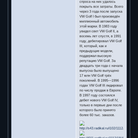
спроса на них удалось
покрыть все затраты. Всего
через 3 года после запуска
VW Golf I был произведён
миллионный автомобиль
этой марки. В 1983 году
увидел свет VW Golf II, а
восемь лет спустя, в 1991
году, дебютировал VW Golf
III, который, как и
предыдущие модели,
поддержал высокую
репутацию VW Golf. За
двадцать три года с начала
выпуска было выпущено
17 млн VW Golf трёх
поколений. В 1995—1996
годах VW Golf III лидировал
по числу продаж в Европе.
В 1997 году состоялся
дебют нового VW Golf IV,
только в первые дни после
которого было принято
более 60 тыс. заказов.