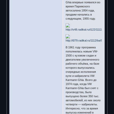
Ghia впервые появился во
время Парижского
автосалона 1954 года,
продажи начались в
следующем, 1955 году.
В 1961 году программа
пополнилась новым VW-
1500 с кузовом седан и
двигателем увеличенного
рабочего объёма, на базе
которого выпускались
очередные исполнения
купе и кабриолета VW
Karmann-Ghia. Всего до
1974 года, когда VW
Karmann-Ghia был снят с
производства, было
выпущено более 350 тыс.
автомобилей, из них около
четверти — кабриолеты.
Интересно, что за время
выпуска изменений в