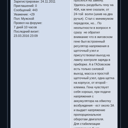
просился на замену.
Зарегистрирован
: 24.11.2011
Удалось раздобыть гену на
Приглашений:
0
40А, как мне сказали, от
Сообщений:
443
24-той волги (шкив на два
Уважение:
+29
ручья). Стал с минимумом
Пол:
Мужской
Провел на форуме:
переделок, но... По
7 дней 10 часов
неопытности в вопросе я
Последний визит:
сразу не обратил
23.03.2016 23:09
внимание что в жиговском
гене был встроенный
регулятор напряжения в
щеточный узел и
присутствовал выход на
лампу контроля заряда в
приборке. А в ГАЗовском
есть только силовой
выход, масса и простой
щеточный узел, одна щетка
на корпусе, от второй -
клемма. Гена чувствует
себя хорошо, при подаче
напряжения с
аккумулятора на обмотку
возбуждения - ест около 3А
и выдает напряжение
пропорциональное
оборотам двигателя.
Для стабилизации