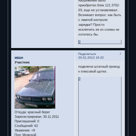
напряжения было
приобретен блок 121.3702-
03, еще не устанавливал .
Возникает вопрос: как быть
с лампой контроля
зарядки? Просто
исключить ее из схемы не
хотелось бы.
0
2
Поделиться
иван
20.01.2012 16:32
Участник
подключи штатный провод
к плюсовой щотке .
0
Откуда:
красный берег
Зарегистрирован
: 30.11.2011
Приглашений:
0
Сообщений:
62
Уважение:
+9
Пол:
Мужской