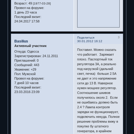
Возраст:
49
[1977-03-28]
Провел на форуме:
1 день 23 часа
Последний визит:
24.04.2017 17:58
3
Поделиться
Basilius
30.01.2012 16:12
Активный участник
Поставил. Можно сказать
Откуда:
Одесса
что работает. Заряжает
Зарегистрирован
: 24.11.2011
плохо. Паспортный ток
Приглашений:
0
регулятора 3А, а реально
Сообщений:
443
под нагрузкой (дальний
Уважение:
+29
свет, печка) больше 2.5А
Пол:
Мужской
Провел на форуме:
не дает и это напряжение
7 дней 10 часов
сети до 13 В. Наверное
Последний визит:
нужен мощнее регулятор.
23.03.2016 23:09
Соотношение шкивов
получилось около 2. Если
не ошибаюсь должно быть
2.4 ? Лампа контроля
зарядки не функционирует,
подключить некуда. Полное
решение проблемы вижу в
покупке бу штатного
генератора, в крайнем