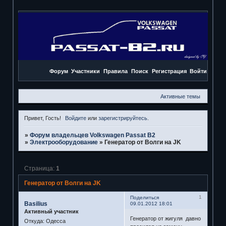
Форум
Участники
Правила
Поиск
Регистрация
Войти
Активные темы
Привет, Гость!
Войдите
или
зарегистрируйтесь
.
»
Форум владельцев Volkswagen Passat B2
»
Электрооборудование
»
Генератор от Волги на JK
Страница:
1
Генератор от Волги на JK
1
Поделиться
Basilius
09.01.2012 18:01
Активный участник
Генератор от жигуля давно
Откуда:
Одесса