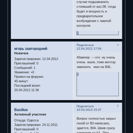
случае подшаманить
стоявший от ваз 08. тогда
будет и мощность и
предварительное
возбуждение с лампой
контроля.
0
4
Поделиться
игорь завгородний
12.04.2012 17:04
Новичок
40ампер ---это ну очень
Зарегистрирован
: 12.04.2012
очень мало..тоже мечтау
Приглашений:
0
заменить мин на 90й..
Сообщений:
1
Уважение:
+0
0
Провел на форуме:
45 минут
Последний визит:
20.04.2012 11:36
5
Поделиться
Basilius
10.03.2013 15:37
Активный участник
Вопрос полностью закрыт
Откуда:
Одесса
геной от B3 написано,
Зарегистрирован
: 24.11.2011
здается, 80А. Шкив сразу
Приглашений:
0
заменили на b2. При