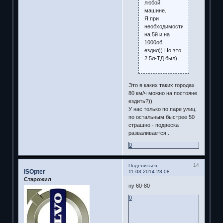
любой
машине.
Я при
необходимости
на 5й и на
1000об.
ездил)) Но это
2.5л-ТД был)
Это в каких таких городах
80 км/ч можно на постояне
ездить?))
У нас только по паре улиц,
по остальным быстрее 50
страшно - подвеска
разваливается...
0
14
Поделиться
ISOpter
11.03.2014 23:08
Старожил
ну 60-80
0