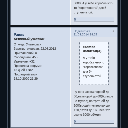
3000. А у тебя коробка что-
то "коротковата" для 5-
ступенчатой.
0
3
Поделиться
Раиль
11.03.2014 18:27
Активный участник
Откуда:
Ульяновск
eremite
Зарегистрирован
: 22.08.2012
написал(а):
Приглашений:
0
Сообщений:
455
А у тебя
Уважение:
+32
коробка что-то
Провел на форуме:
"коротковата"
13 дней 1 час
для 5-
Последний визит:
ступенчатой.
18.10.2020 21:29
ну не знаю,на первой до
30,на второй до 60(больше
не мучал),на третьей до
100(вроде),четвертая до
120,пятая до 160-все это
около 3000 об/мин
0