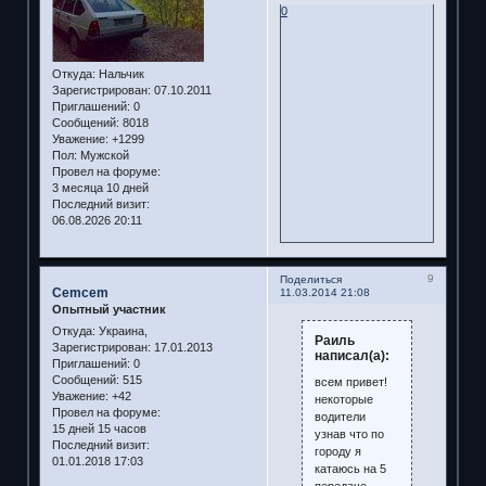
0
Откуда:
Нальчик
Зарегистрирован
: 07.10.2011
Приглашений:
0
Сообщений:
8018
Уважение:
+1299
Пол:
Мужской
Провел на форуме:
3 месяца 10 дней
Последний визит:
06.08.2026 20:11
9
Поделиться
Cemcem
11.03.2014 21:08
Опытный участник
Откуда:
Украина,
Раиль
Зарегистрирован
: 17.01.2013
написал(а):
Приглашений:
0
Сообщений:
515
всем привет!
Уважение:
+42
некоторые
Провел на форуме:
водители
15 дней 15 часов
узнав что по
Последний визит:
городу я
01.01.2018 17:03
катаюсь на 5
передаче