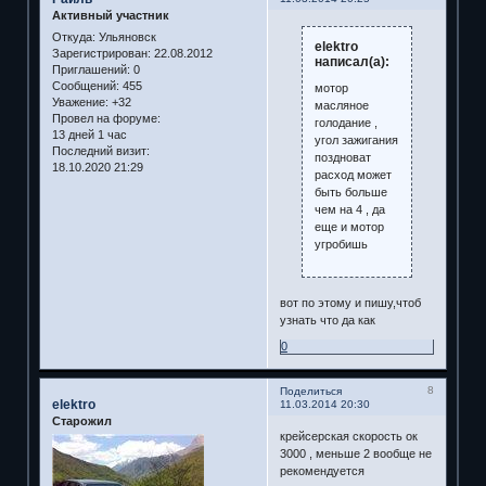
Активный участник
Откуда:
Ульяновск
elektro
Зарегистрирован
: 22.08.2012
написал(а):
Приглашений:
0
Сообщений:
455
мотор
Уважение:
+32
масляное
Провел на форуме:
голодание ,
13 дней 1 час
угол зажигания
Последний визит:
поздноват
18.10.2020 21:29
расход может
быть больше
чем на 4 , да
еще и мотор
угробишь
вот по этому и пишу,чтоб
узнать что да как
0
8
Поделиться
elektro
11.03.2014 20:30
Старожил
крейсерская скорость ок
3000 , меньше 2 вообще не
рекомендуется