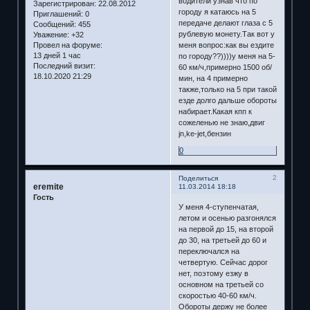
водители узнав что по
Зарегистрирован
: 22.08.2012
городу я катаюсь на 5
Приглашений:
0
передаче делают глаза с 5
Сообщений:
455
рублевую монету.Так вот у
Уважение:
+32
меня вопрос:как вы ездите
Провел на форуме:
13 дней 1 час
по городу??))))у меня на 5-
Последний визит:
60 км/ч,примерно 1500 об/
18.10.2020 21:29
мин, на 4 примерно
также,только на 5 при такой
езде долго дальше обороты
набирает.Какая кпп к
сожеленью не знаю,двиг
jn,ke-jet,бензин
0
2
Поделиться
eremite
11.03.2014 18:18
Гость
У меня 4-ступенчатая,
летом и осенью разгонялся
на первой до 15, на второй
до 30, на третьей до 60 и
переключался на
четвертую. Сейчас дорог
нет, поэтому езжу в
основном на третьей со
скоростью 40-60 км/ч.
Обороты держу не более