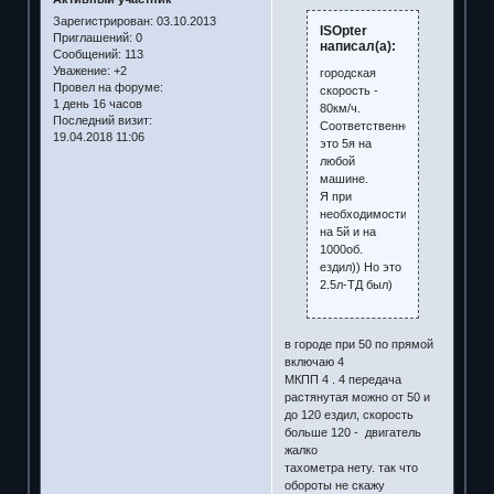
Зарегистрирован
: 03.10.2013
ISOpter
Приглашений:
0
написал(а):
Сообщений:
113
Уважение:
+2
городская
Провел на форуме:
скорость -
1 день 16 часов
80км/ч.
Последний визит:
Соответственно,
19.04.2018 11:06
это 5я на
любой
машине.
Я при
необходимости
на 5й и на
1000об.
ездил)) Но это
2.5л-ТД был)
в городе при 50 по прямой
включаю 4
МКПП 4 . 4 передача
растянутая можно от 50 и
до 120 ездил, скорость
больше 120 - двигатель
жалко
тахометра нету. так что
обороты не скажу