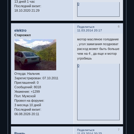
13 дней 1 час
0
Последний визит:
18.10.2020 21:29
6
Поделиться
elektro
11.03.2014 20:17
Старожил
мотор масляное голодание
, угол зажигания поздноват
расход может быть больше
чем на 4 , да еще и мотор
угробишь
0
Откуда:
Нальчик
Зарегистрирован
: 07.10.2011
Приглашений:
0
Сообщений:
8018
Уважение:
+1299
Пол:
Мужской
Провел на форуме:
3 месяца 10 дней
Последний визит:
06.08.2026 20:11
7
Поделиться
Раиль
11.03.2014 20:25