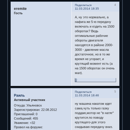
4
Поделиться
eremite
11.03.2014 18:35
Гость
А, ну это нормально, а
нафига же 5-ю передачу
включать и ездить на 1500
оборотах? Ведь
оптимальные рабочие
обороты двигателя
находятся в районе 2000-
3000 - давление масла
достаточное, но в то же
время не угорает, и
крутящий момент есть (а
на 1500 оборотах он очень
мал).
0
5
Поделиться
Раиль
11.03.2014 18:46
Активный участник
ну машина накатом идет
Откуда:
Ульяновск
сама,чуть только газку
Зарегистрирован
: 22.08.2012
поддаю,мотор не "в натяг"
Приглашений:
0
крутится.по поводу
Сообщений:
455
крутящего-для этого
Уважение:
+32
скидываю передачу вниз.
Провел на форуме: