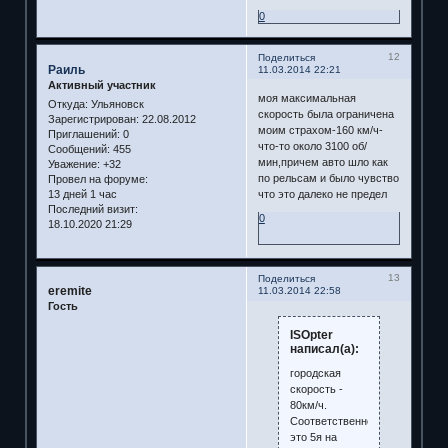
0
12
Поделиться
Раиль
11.03.2014 22:21
Активный участник
моя максимальная
Откуда:
Ульяновск
скорость была ограничена
Зарегистрирован
: 22.08.2012
моим страхом-160 км/ч-
Приглашений:
0
что-то около 3100 об/
Сообщений:
455
мин,причем авто шло как
Уважение:
+32
по рельсам и было чувство
Провел на форуме:
13 дней 1 час
что это далеко не предел
Последний визит:
0
18.10.2020 21:29
13
Поделиться
eremite
11.03.2014 22:58
Гость
ISOpter
написал(а):
городская
скорость -
80км/ч.
Соответственно,
это 5я на