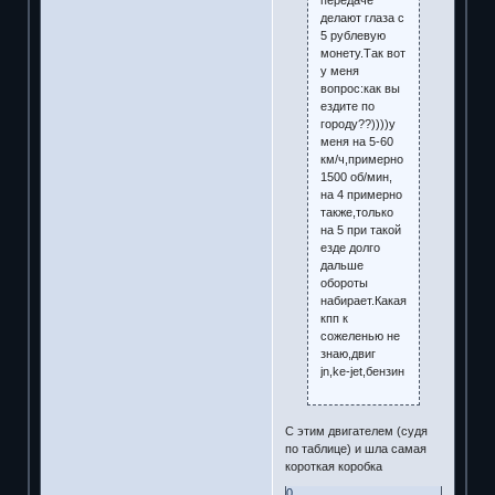
делают глаза с
5 рублевую
монету.Так вот
у меня
вопрос:как вы
ездите по
городу??))))у
меня на 5-60
км/ч,примерно
1500 об/мин,
на 4 примерно
также,только
на 5 при такой
езде долго
дальше
обороты
набирает.Какая
кпп к
сожеленью не
знаю,двиг
jn,ke-jet,бензин
С этим двигателем (судя
по таблице) и шла самая
короткая коробка
0