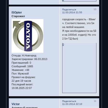
10
Поделиться
ISOpter
11.03.2014 21:55
Старожил
городская скорость - 80км/
ч. Соответственно, это 5я
на любой машине.
Я при необходимости на 5й
и на 1000об. ездил)) Но это
2.5л-ТД был)
0
Откуда:
Н.Новгород
Зарегистрирован
: 06.03.2013
Приглашений:
0
Сообщений:
1665
Уважение:
+48
Пол:
Мужской
Провел на форуме:
22 дня 19 часов
Последний визит:
19.08.2025 22:07
11
Поделиться
Victor
11.03.2014 22:10
Активный участник