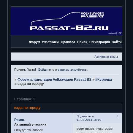
Форум
Участники
Правила
Поиск
Регистрация
Войти
Активные темы
Привет, Гость!
Войдите
или
зарегистрируйтесь
.
»
Форум владельцев Volkswagen Passat B2
»
#Курилка
»
езда по городу
Страница:
1
езда по городу
1
Поделиться
Раиль
11.03.2014 18:10
Активный участник
всем привет!некоторые
Откуда:
Ульяновск