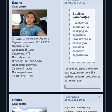
Башир
25.03.2014 08:13
Старожил
Basilius
написал(а):
Я б обратил
внимание на
на передний
подрамник.
Откуда:
р. Калмыкия Яшалта
Звук похоже в
Зарегистрирован
: 17.12.2013
районе уха
Приглашений:
0
рычага и
Сообщений:
1685
сайлента
Уважение:
+77
подрамника
Пол:
Мужской
Возраст:
36
[1990-06-16]
Провел на форуме:
21 день 0 часов
ты прав но дело в том что
Последний визит:
сам подрамник целый и
19.10.2022 10:00
сайленты норм плюс болты
затянуты все
0
6
Поделиться
elektro
25.03.2014 19:33
Старожил
подсунь резинку под
сайлент - между кузовом ,