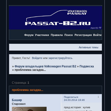
Форум
Участники
Правила
Поиск
Регистрация
Войти
Активные темы
Привет, Гость!
Войдите
или
зарегистрируйтесь
.
»
Форум владельцев Volkswagen Passat B2
»
Подвеска
»
проблемма загадка...
Страница:
1
проблемма загадка...
1
Поделиться
Башир
24.03.2014 19:46
Старожил
пред история : купив