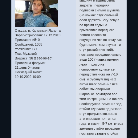
машину машина была
задрата передняя
подвеска сильно шумела
(на кочках стук сильный
если держать ногу левую
во время езды на
брызговике переднего
Откуда:
р. Калмыкия Яшалта
левого колеса то
Зарегистрирован
: 17.12.2013
ощущения что по нему как
Приглашений:
0
Сообщений:
1685
будто молотком стучат и
Уважение:
+77
стук резкий и четкий).
Пол:
Мужской
поставил передние лапы с
Возраст:
36
[1990-06-16]
ауди 100 ( чашка нижняя
Провел на форуме:
лежит прямо на
21 день 0 часов
поворотном кулаке т.е.
Последний визит:
перед стал ниже на 7-10
19.10.2022 10:00
см) и рубанул зад на 2
витка плюс заменил все
сайленты опорники
шаровые осмотрел все
тяги на трещины но ничего
необнаружил. заменил зад
стойки сделалсход-развал
стук прекратился.после
этогопрошло почти пол
года и тысяч 5-7 км вчера
заменил стойки передние
поставил старые стойки