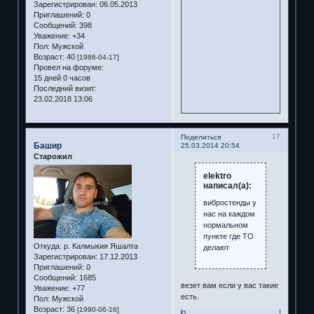
Зарегистрирован
: 06.05.2013
Приглашений:
0
Сообщений:
398
Уважение:
+34
Пол:
Мужской
Возраст:
40
[1986-04-17]
Провел на форуме:
15 дней 0 часов
Последний визит:
23.02.2018 13:06
17
Поделиться
Башир
25.03.2014 20:54
Старожил
elektro
написал(а):
вибростенды у
нас на каждом
нормальном
пункте где ТО
Откуда:
р. Калмыкия Яшалта
делают
Зарегистрирован
: 17.12.2013
Приглашений:
0
Сообщений:
1685
везет вам если у вас такие
Уважение:
+77
есть.
Пол:
Мужской
Возраст:
36
[1990-06-16]
0