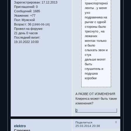
Зарегистрирован
: 17.12.2013
транспортерной
Приглашений:
0
ленты . у меня
Сообщений:
1685
ухо
Уважение:
+77
подрамника на
Пол:
Мужской
рычаг с одной
Возраст:
36
[1990-06-16]
стороны было
Провел на форуме:
треснуто , на
21 день 0 часов
лежачих
Последний визит:
ментах только
19.10.2022 10:00
и было
слыхать звон и
стук
дальше могет
быть
глушитель и
подушка
коробки
А РАЗВЕ ОТ ИЗМЕНЕНИЯ
Клиренса может быть такие
изменения?
0
8
Поделиться
elektro
25.03.2014 20:38
Старожил