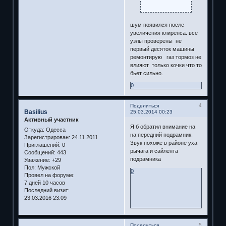
шум появился после
увеличения клиренса. все
узлы проверены не
первый десяток машины
ремонтирую газ тормоз не
влияют только кочки что то
бьет сильно.
0
4
Поделиться
Basilius
25.03.2014 00:23
Активный участник
Я б обратил внимание на
Откуда:
Одесса
на передний подрамник.
Зарегистрирован
: 24.11.2011
Звук похоже в районе уха
Приглашений:
0
рычага и сайлента
Сообщений:
443
подрамника
Уважение:
+29
Пол:
Мужской
0
Провел на форуме:
7 дней 10 часов
Последний визит:
23.03.2016 23:09
5
Поделиться