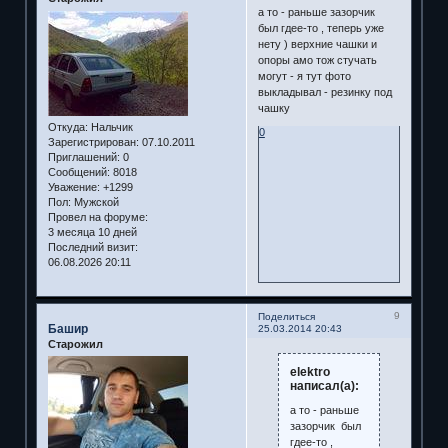
а то - раньше зазорчик
был гдее-то , теперь уже
нету ) верхние чашки и
опоры амо тож стучать
могут - я тут фото
выкладывал - резинку под
чашку
Откуда:
Нальчик
0
Зарегистрирован
: 07.10.2011
Приглашений:
0
Сообщений:
8018
Уважение:
+1299
Пол:
Мужской
Провел на форуме:
3 месяца 10 дней
Последний визит:
06.08.2026 20:11
9
Поделиться
Башир
25.03.2014 20:43
Старожил
elektro
написал(а):
а то - раньше
зазорчик был
гдее-то ,