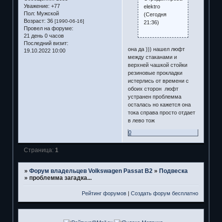
Уважение:
+77
elektro
Пол:
Мужской
(Сегодня
Возраст:
36
[1990-06-16]
21:36)
Провел на форуме:
21 день 0 часов
Последний визит:
она да ))) нашел люфт
19.10.2022 10:00
между стаканами и
верхней чашкой стойки
резиновые прокладки
истерлись от времени с
обоих сторон люфт
устранен проблемма
осталась но кажется она
тока справа просто отдает
в лево тож
0
Страница:
1
»
Форум владельцев Volkswagen Passat B2
»
Подвеска
»
проблемма загадка...
Рейтинг форумов
|
Создать форум бесплатно