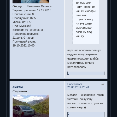
теперь уже
Откуда:
р. Калмыкия Яшалта
нету ) верхние
Зарегистрирован
: 17.12.2013
чашки и опоры
Приглашений:
0
амо тож
Сообщений:
1685
стучать могут
Уважение:
+77
- я тут фото
Пол:
Мужской
выкладывал -
Возраст:
36
[1990-06-16]
резинку под
Провел на форуме:
чашку
21 день 0 часов
Последний визит:
19.10.2022 10:00
верхние опорники заянул
отдуши и под верхние
чашки подложил шайбы
метал чтобы ничего
нетелепалось
0
10
Поделиться
elektro
25.03.2014 20:44
Старожил
металл - не кошерно , удар
жесткий по кузову .
насмерть нельзя - руль то
крутит надо ))
0