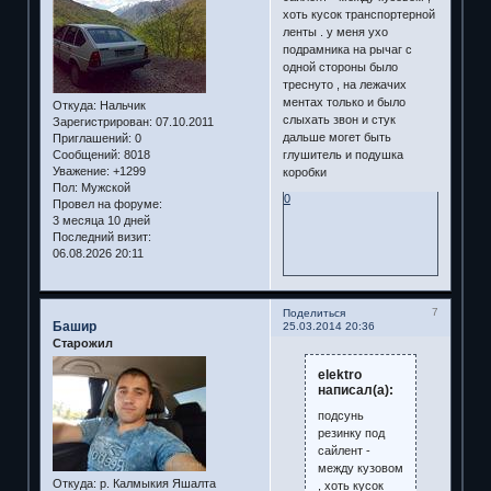
хоть кусок транспортерной
ленты . у меня ухо
подрамника на рычаг с
одной стороны было
треснуто , на лежачих
ментах только и было
Откуда:
Нальчик
слыхать звон и стук
Зарегистрирован
: 07.10.2011
дальше могет быть
Приглашений:
0
Сообщений:
8018
глушитель и подушка
Уважение:
+1299
коробки
Пол:
Мужской
0
Провел на форуме:
3 месяца 10 дней
Последний визит:
06.08.2026 20:11
7
Поделиться
Башир
25.03.2014 20:36
Старожил
elektro
написал(а):
подсунь
резинку под
сайлент -
между кузовом
Откуда:
р. Калмыкия Яшалта
, хоть кусок