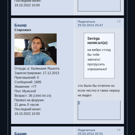
Последний визит:
19.10.2022 10:00
13
Поделиться
Башир
25.03.2014 20:47
Старожил
Serёga
написал(а):
на вибро стэнд
бы тебе
заехать!
протрусить
Откуда:
р. Калмыкия Яшалта
хорошенько!
Зарегистрирован
: 17.12.2013
Приглашений:
0
Сообщений:
1685
это было бы отлично но
Уважение:
+77
если честно я таких неразу
Пол:
Мужской
не видел
Возраст:
36
[1990-06-16]
Провел на форуме:
0
21 день 0 часов
Последний визит:
19.10.2022 10:00
14
Поделиться
Башир
25.03.2014 20:51