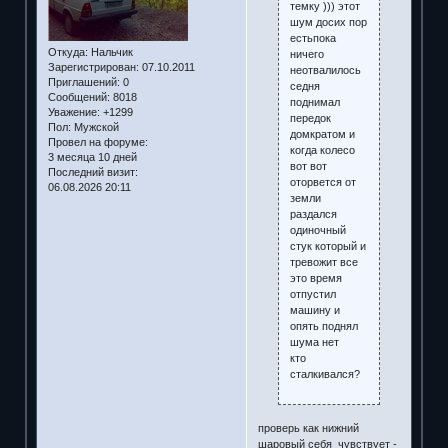
темку ))) этот
шум досих пор
естьпока
Откуда:
Нальчик
ничего
Зарегистрирован
: 07.10.2011
неотвалилось
Приглашений:
0
седня
Сообщений:
8018
поднимал
Уважение:
+1299
передок
Пол:
Мужской
домкратом и
Провел на форуме:
когда колесо
3 месяца 10 дней
вот вот
Последний визит:
оторвется от
06.08.2026 20:11
земли
раздался
одиночный
стук который и
тревожит все
это время
отпустил
машину и
опять поднял
шума нет
кто
сталкивался?
проверь как нижний
шаровый себя чувствует -