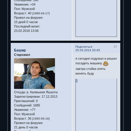
Уважение:
+34
Пол:
Мужской
Возраст:
40
[1986-04-17]
Провел на форуме:
15 дней 0 часов
Последний визит:
23.02.2018 13:06
12
Поделиться
Башир
25.03.2014 20:45
Старожил
я сегодня подумал и решил
посадить машину
завтра стойки опять
менять буду
0
Откуда:
р. Калмыкия Яшалта
Зарегистрирован
: 17.12.2013
Приглашений:
0
Сообщений:
1685
Уважение:
+77
Пол:
Мужской
Возраст:
36
[1990-06-16]
Провел на форуме:
21 день 0 часов