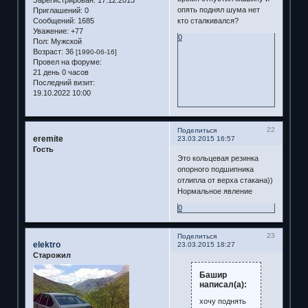
Зарегистрирован
: 17.12.2013
опять поднял шума нет
Приглашений:
0
Сообщений:
1685
кто сталкивался?
Уважение:
+77
0
Пол:
Мужской
Возраст:
36
[1990-06-16]
Провел на форуме:
21 день 0 часов
Последний визит:
19.10.2022 10:00
22
Поделиться
eremite
23.03.2015 16:57
Гость
Это кольцевая резинка
опорного подшипника
отлипла от верха стакана))
Нормальное явление
0
23
Поделиться
elektro
23.03.2015 18:27
Старожил
Башир
написал(а):
хочу поднять