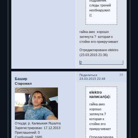
подрамник
следы трений
необнаружил
((
гайка амо хорошо
затянута ? которая к
стойке его прикручивает
Отредактировано elektro
(23.03.2015 21:36)
0
26
Поделиться
Башир
23.03.2015 22:48
Старожил
elektro
написал(а):
гайка амо
хорошо
затянута ?
которая к
Откуда:
р. Калмыкия Яшалта
стойке его
Зарегистрирован
: 17.12.2013
прикручивает
Приглашений:
0
Отредактировано
Сообщений:
1685