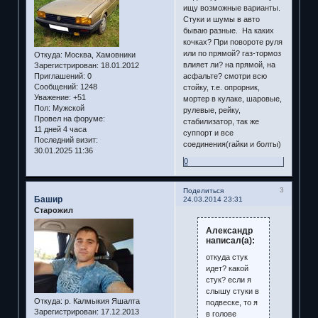
ищу возможные варианты.
Стуки и шумы в авто
бываю разные. На каких
кочках? При повороте руля
или по прямой? газ-тормоз
Откуда:
Москва, Хамовники
влияет ли? на прямой, на
Зарегистрирован
: 18.01.2012
Приглашений:
0
асфальте? смотри всю
Сообщений:
1248
стойку, т.е. опрорник,
Уважение:
+51
мортер в кулаке, шаровые,
Пол:
Мужской
рулевые, рейку,
Провел на форуме:
стабилизатор, так же
11 дней 4 часа
суппорт и все
Последний визит:
соединения(гайки и болты)
30.01.2025 11:36
0
3
Поделиться
Башир
24.03.2014 23:31
Старожил
Александр
написал(а):
откуда стук
идет? какой
стук? если я
слышу стуки в
Откуда:
р. Калмыкия Яшалта
подвеске, то я
Зарегистрирован
: 17.12.2013
в голове