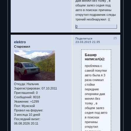
даж менял без толку , в
общем залез седня под
авто в поисках причины
открутил подрамник следы
трений необнаружил ((
0
25
Поделиться
elektro
23.03.2015 21:35
Старожил
Башир
написал(а):
проблема с
самой покупки
авто была я 3
раза снимал
Откуда:
Нальчик
стойки
Зарегистрирован
: 07.10.2011
передние
Приглашений:
0
опорники даж
Сообщений:
8018
менял без
Уважение:
+1299
толку , в
Пол:
Мужской
общем залез
Провел на форуме:
седня под авто
3 месяца 10 дней
в поисках
Последний визит:
причины
06.08.2026 20:11
открутил