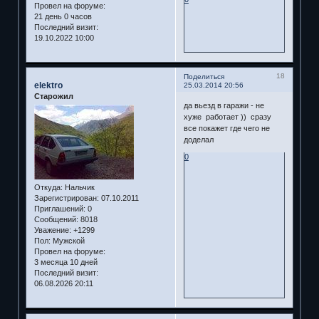
Провел на форуме:
21 день 0 часов
Последний визит:
19.10.2022 10:00
18
Поделиться
elektro
25.03.2014 20:56
Старожил
да вьезд в гаражи - не
хуже работает )) сразу
все покажет где чего не
доделал
0
Откуда:
Нальчик
Зарегистрирован
: 07.10.2011
Приглашений:
0
Сообщений:
8018
Уважение:
+1299
Пол:
Мужской
Провел на форуме:
3 месяца 10 дней
Последний визит:
06.08.2026 20:11