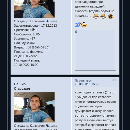
прекращаются при
движении на задней
скорости (ездить задом не
предлогать
Откуда:
р. Калмыкия Яшалта
Зарегистрирован
: 17.12.2013
Приглашений:
0
0
Сообщений:
1685
Уважение:
+77
Пол:
Мужской
Возраст:
36
[1990-06-16]
Провел на форуме:
21 день 0 часов
Последний визит:
19.10.2022 10:00
21
Поделиться
Башир
23.03.2015 15:20
Старожил
хочу поднять темку ))) этот
шум досих пор естьпока
ничего неотвалилось седня
поднимал передок
домкратом и когда колесо
вот вот оторвется от земли
раздался одиночный стук
который и тревожит все это
Откуда:
р. Калмыкия Яшалта
время отпустил машину и