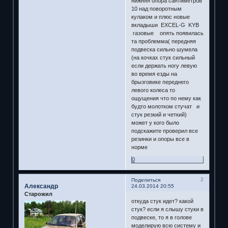
нижняя опора сантиметров
10 над поворотным
кулаком и плюс новые
вкладыши EXCEL-G KYB
газовые опять появилась
та проблемма( передняя
подвеска сильно шумела
(на кочках стук сильный
если держать ногу левую
во время езды на
брызговике переднего
левого колеса то
ощущения что по нему как
будто молотком стучат и
стук резкий и четкий)
может у кого было
подскажите проверил все
резинки и опоры все в
норме
0
2
Поделиться
Александр
24.03.2014 20:55
Старожил
откуда стук идет? какой
стук? если я слышу стуки в
подвеске, то я в голове
моделирую всю систему и