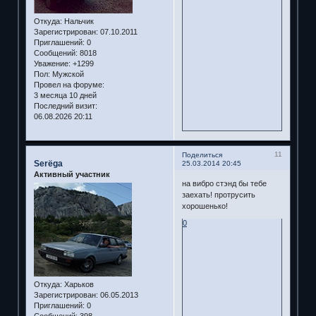
Откуда:
Нальчик
Зарегистрирован
: 07.10.2011
Приглашений:
0
Сообщений:
8018
Уважение:
+1299
Пол:
Мужской
Провел на форуме:
3 месяца 10 дней
Последний визит:
06.08.2026 20:11
11
Поделиться
Serёga
25.03.2014 20:45
Активный участник
на вибро стэнд бы тебе
заехать! протрусить
хорошенько!
0
Откуда:
Харьков
Зарегистрирован
: 06.05.2013
Приглашений:
0
Сообщений:
398