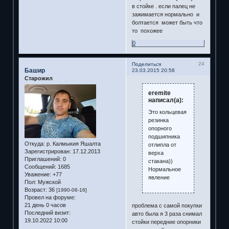
в стойке . если палец не
зажимается нормально и
болтается может быть что
то похожее
0
24
Поделиться
Башир
23.03.2015 20:58
Старожил
eremite
написал(а):
Это кольцевая
резинка
опорного
подшипника
Откуда:
р. Калмыкия Яшалта
отлипла от
Зарегистрирован
: 17.12.2013
верха
Приглашений:
0
стакана))
Сообщений:
1685
Нормальное
Уважение:
+77
явление
Пол:
Мужской
Возраст:
36
[1990-06-16]
Провел на форуме:
21 день 0 часов
проблема с самой покупки
Последний визит:
авто была я 3 раза снимал
19.10.2022 10:00
стойки передние опорники