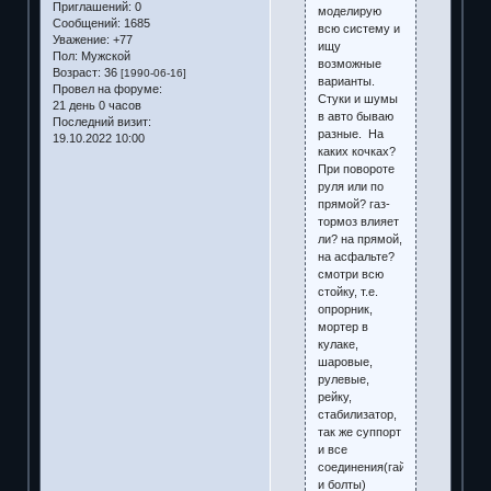
Приглашений:
0
моделирую
Сообщений:
1685
всю систему и
Уважение:
+77
ищу
Пол:
Мужской
возможные
Возраст:
36
[1990-06-16]
варианты.
Провел на форуме:
Стуки и шумы
21 день 0 часов
в авто бываю
Последний визит:
разные. На
19.10.2022 10:00
каких кочках?
При повороте
руля или по
прямой? газ-
тормоз влияет
ли? на прямой,
на асфальте?
смотри всю
стойку, т.е.
опрорник,
мортер в
кулаке,
шаровые,
рулевые,
рейку,
стабилизатор,
так же суппорт
и все
соединения(гайки
и болты)