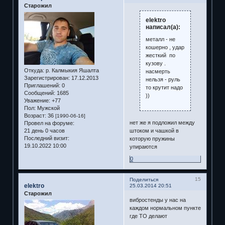
Старожил
elektro
написал(а):
металл - не
кошерно , удар
жесткий по
кузову .
Откуда:
р. Калмыкия Яшалта
насмерть
Зарегистрирован
: 17.12.2013
нельзя - руль
Приглашений:
0
то крутит надо
Сообщений:
1685
))
Уважение:
+77
Пол:
Мужской
Возраст:
36
[1990-06-16]
нет же я подложил между
Провел на форуме:
21 день 0 часов
штоком и чашкой в
Последний визит:
которую пружины
19.10.2022 10:00
упираются
0
15
Поделиться
elektro
25.03.2014 20:51
Старожил
вибростенды у нас на
каждом нормальном пункте
где ТО делают