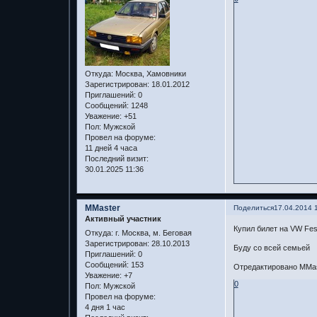
Откуда:
Москва, Хамовники
Зарегистрирован
: 18.01.2012
Приглашений:
0
Сообщений:
1248
Уважение:
+51
Пол:
Мужской
Провел на форуме:
11 дней 4 часа
Последний визит:
30.01.2025 11:36
MMaster
Поделиться
17.04.2014 
Активный участник
Купил билет на VW Fes
Откуда:
г. Москва, м. Беговая
Зарегистрирован
: 28.10.2013
Буду со всей семьей
Приглашений:
0
Сообщений:
153
Отредактировано MMast
Уважение:
+7
0
Пол:
Мужской
Провел на форуме:
4 дня 1 час