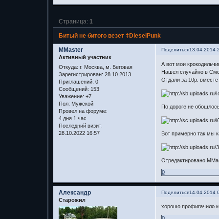
Страница:
1
Битый не битого везет ‡DieselPunk
MMaster
Поделиться
13.04.2014 
Активный участник
А вот мои крокодильчи
Откуда:
г. Москва, м. Беговая
Нашел случайно в Смо
Зарегистрирован
: 28.10.2013
Отдали за 10р. вместе
Приглашений:
0
Сообщений:
153
Уважение:
+7
Пол:
Мужской
По дороге не обошлось 
Провел на форуме:
4 дня 1 час
Последний визит:
28.10.2022 16:57
Вот примерно так мы к
Отредактировано MMast
0
Александр
Поделиться
14.04.2014 
Старожил
хорошо профигачило к
0