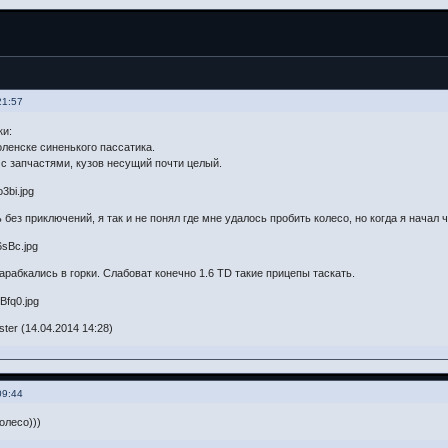
21:57
ки:
ленске синенького пассатика.
 с запчастями, кузов несущий почти целый.
без приключений, я так и не понял где мне удалось пробить колесо, но когда я начал ч
арабкались в горки. Слабоват конечно 1.6 TD такие прицепы таскать.
er (14.04.2014 14:28)
09:44
олесо)))