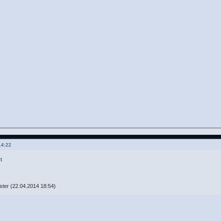
14:22
t
er (22.04.2014 18:54)