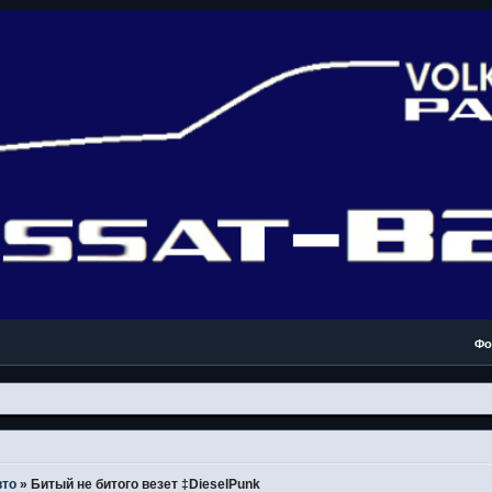
Фо
вто
»
Битый не битого везет ‡DieselPunk