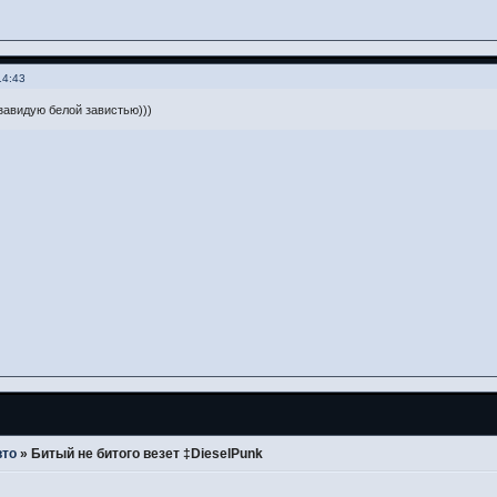
14:43
 завидую белой завистью)))
вто
»
Битый не битого везет ‡DieselPunk