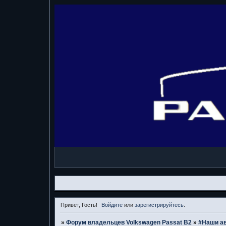
Привет, Гость!
Войдите
или
зарегистрируйтесь
.
»
Форум владельцев Volkswagen Passat B2
»
#Наши а