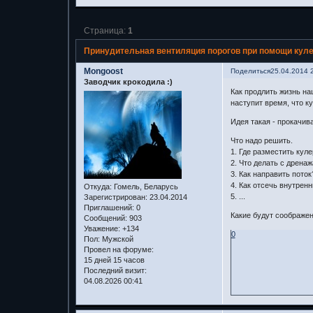
Страница:
1
Принудительная вентиляция порогов при помощи куле
Mongoost
Поделиться
25.04.2014 
Заводчик крокодила :)
Как продлить жизнь на
наступит время, что к
Идея такая - прокачив
Что надо решить.
1. Где разместить кул
2. Что делать с дрена
3. Как направить поток
4. Как отсечь внутрен
Откуда:
Гомель, Беларусь
5. ...
Зарегистрирован
: 23.04.2014
Приглашений:
0
Какие будут соображен
Сообщений:
903
Уважение:
+134
0
Пол:
Мужской
Провел на форуме:
15 дней 15 часов
Последний визит:
04.08.2026 00:41