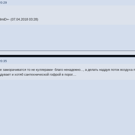
20:29
miD=- (07.04.2018 03:28)
20:35
же заморачиватся то не куллерами- благо ненадежно..., а делать наддув поток воздуха
увает и хотяб сантехнической гофрой в порог....