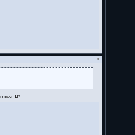
8
 в порог.. Ы?