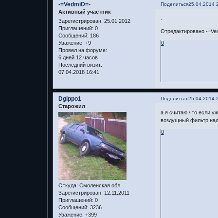
-=VedmiD=-
Поделиться
25.04.2014 
Активный участник
.
Зарегистрирован
: 25.01.2012
Приглашений:
0
Отредактировано -=Ved
Сообщений:
186
Уважение:
+9
0
Провел на форуме:
6 дней 12 часов
Последний визит:
07.04.2018 16:41
Dgippo1
Поделиться
25.04.2014 
Старожил
а я считаю что если у
воздущный фильтр надд
0
Откуда:
Смоленская обл.
Зарегистрирован
: 12.11.2011
Приглашений:
0
Сообщений:
3236
Уважение:
+399