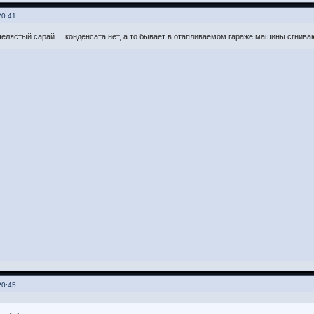
20:41
лястый сарай.... конденсата нет, а то бывает в отапливаемом гараже машины сгниваю
20:45