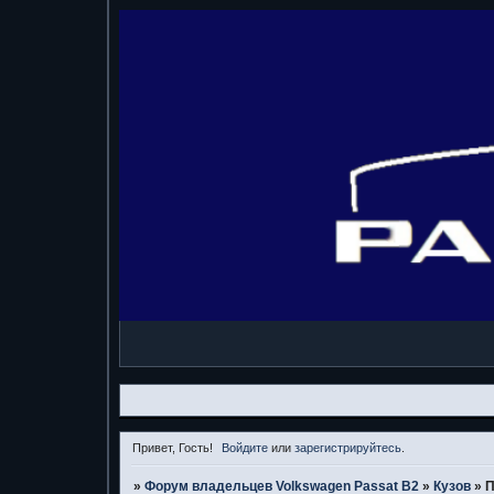
Привет, Гость!
Войдите
или
зарегистрируйтесь
.
»
Форум владельцев Volkswagen Passat B2
»
Кузов
»
П