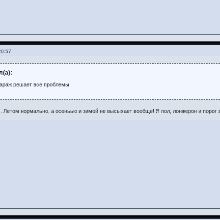
20:57
л(а):
гараж решает все проблемы
.. Летом нормально, а осеньью и зимой не высыхает вообще! Я пол, лонжерон и порог з