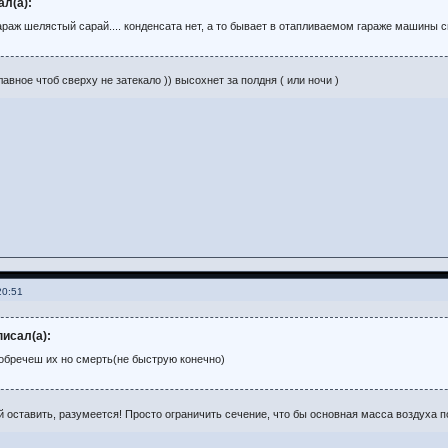
ал(а):
раж шелястый сарай.... конденсата нет, а то бывает в отапливаемом гараже машины сг
авное чтоб сверху не затекало )) высохнет за полдня ( или ночи )
20:51
писал(а):
 обречеш их но смерть(не быструю конечно)
й оставить, разумеется! Просто ограничить сечение, что бы основная масса воздуха п