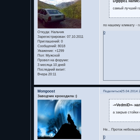
Dgippo1 напис
самый лучший га
по нашему климату - гл
Откуда:
Нальчик
0
Зарегистрирован
: 07.10.2011
Приглашений:
0
Сообщений:
8018
Уважение:
+1299
Пол:
Мужской
Провел на форуме:
3 месяца 10 дней
Последний визит:
Вчера 20:11
Mongoost
Поделиться
25.04.2014 
Заводчик крокодила :)
-=VedmiD=- на
а закрыв стойки
Не... Проток небольшо
0