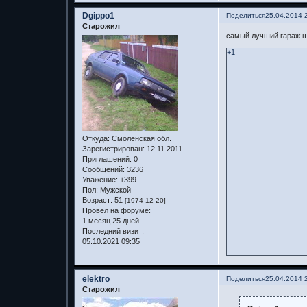
Dgippo1
Поделиться
25.04.2014 
Старожил
самый лучший гараж ше
+1
Откуда:
Смоленская обл.
Зарегистрирован
: 12.11.2011
Приглашений:
0
Сообщений:
3236
Уважение:
+399
Пол:
Мужской
Возраст:
51
[1974-12-20]
Провел на форуме:
1 месяц 25 дней
Последний визит:
05.10.2021 09:35
elektro
Поделиться
25.04.2014 
Старожил