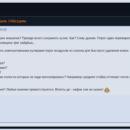
ров. ‡Обсудим.
20:22
ших машинок? Прежде всего сохранить кузов. Как? Сижу думаю. Порог один переварил 
узовщину фиг найдёшь...
ать компъютерными кулерами порог воздухом из салона для быстрого удаления влаги.
ера?
жами?
?
ние полости которые не надо вентилировать? Например средняя стойка оттяпает поток 
ия? Любые мнения приветствуются. Вплоть до - нафик сие не нужно!