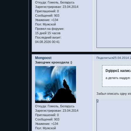
Откуда:
Гомель, Беларусь
Зарегистрирован
: 23.04.2014
Приглашений:
0
Сообщений:
903
Уважение:
+134
Пол:
Мужской
Провел на форуме:
15 дней 15 часов
Последний визит:
04.08.2026 00:41
Mongoost
Поделиться
25.04.2014 
Заводчик крокодила :)
Dgippo1 напис
а делать наддув
Забыл описать одну из
0
Откуда:
Гомель, Беларусь
Зарегистрирован
: 23.04.2014
Приглашений:
0
Сообщений:
903
Уважение:
+134
Пол:
Мужской