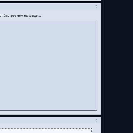
5
т быстрее чем на улице....
6