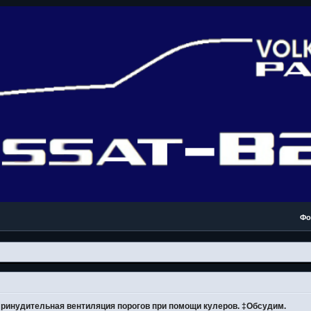
Фо
ринудительная вентиляция порогов при помощи кулеров. ‡Обсудим.