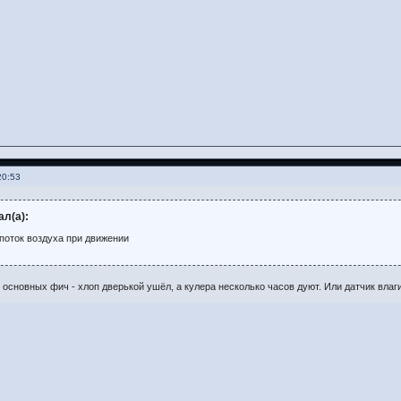
20:53
ал(а):
 поток воздуха при движении
 основных фич - хлоп дверькой ушёл, а кулера несколько часов дуют. Или датчик влаги