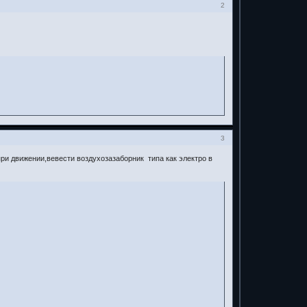
2
3
 при движении,вевести воздухозазаборник типа как электро в