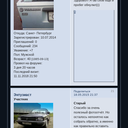
Здорово!!! Я бы себе еще и
пробег обнулил)))
0
Откуда:
Санкт- Петербург
Зарегистрирован
: 10.07.2014
Приглашений:
0
Сообщений:
234
Уважение:
+7
Пол:
Мужской
Возраст:
40
[1985-09-13]
Провел на форуме:
3 дня 20 часов
Последний визит:
11.11.2018 21:50
21
Поделиться
Энтузиаст
18.05.2015 21:37
Участник
Старый
Спасибо за очень
полезный фотоотчёт. Но
осталось непонятно как
собрать обратно, а именно
как правильно вставить