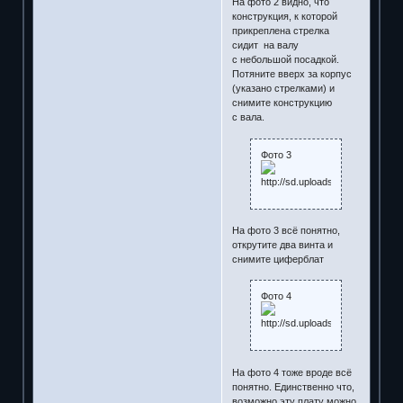
На фото 2 видно, что
конструкция, к которой
прикреплена стрелка
сидит на валу
с небольшой посадкой.
Потяните вверх за корпус
(указано стрелками) и
снимите конструкцию
с вала.
Фото 3
На фото 3 всё понятно,
открутите два винта и
снимите циферблат
Фото 4
На фото 4 тоже вроде всё
понятно. Единственно что,
возможно эту плату можно