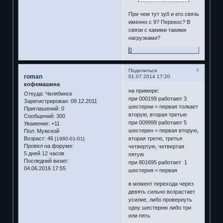
При чем тут зуб и его связь
именно с 9? Перекос? В
связи с какими такими
нагрузками?
0
4
Поделиться
roman
01.07.2014 17:20
кофемашина
на примере:
Откуда:
Челябинск
при 000199 работают 3
Зарегистрирован
: 09.12.2011
шестерни = первая толкает
Приглашений:
0
вторую, вторая третью
Сообщений:
300
при 009999 работают 5
Уважение:
+11
шестерен = первая вторую,
Пол:
Мужской
Возраст:
46
вторая третю, третья
[1980-01-01]
Провел на форуме:
четвертую, четвертая
5 дней 12 часов
пятую
Последний визит:
при 801695 работает 1
04.06.2016 17:55
шестерня = первая
в момент перехода через
девять сильно возрастает
усилие, либо провернуть
одну шестерню либо три
или пять