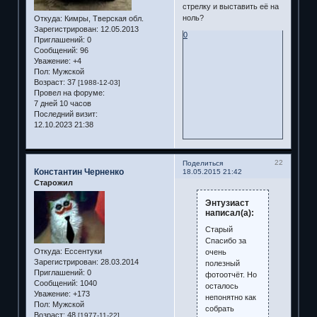
стрелку и выставить её на
ноль?
Откуда:
Кимры, Тверская обл.
Зарегистрирован
: 12.05.2013
0
Приглашений:
0
Сообщений:
96
Уважение:
+4
Пол:
Мужской
Возраст:
37
[1988-12-03]
Провел на форуме:
7 дней 10 часов
Последний визит:
12.10.2023 21:38
22
Поделиться
Константин Черненко
18.05.2015 21:42
Старожил
Энтузиаст
написал(а):
Старый
Спасибо за
Откуда:
Ессентуки
очень
Зарегистрирован
: 28.03.2014
полезный
Приглашений:
0
фотоотчёт. Но
Сообщений:
1040
осталось
Уважение:
+173
непонятно как
Пол:
Мужской
собрать
Возраст:
48
[1977-11-22]