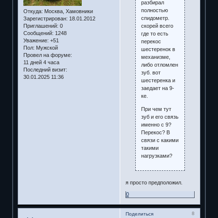
разбирал
полностью
Откуда:
Москва, Хамовники
спидометр.
Зарегистрирован
: 18.01.2012
скорей всего
Приглашений:
0
Сообщений:
1248
где то есть
Уважение:
+51
перекос
Пол:
Мужской
шестеренок в
Провел на форуме:
механизме,
11 дней 4 часа
либо отломлен
Последний визит:
зуб. вот
30.01.2025 11:36
шестеренка и
заедает на 9-
ке.
При чем тут
зуб и его связь
именно с 9?
Перекос? В
связи с какими
такими
нагрузками?
я просто предположил.
0
8
Поделиться