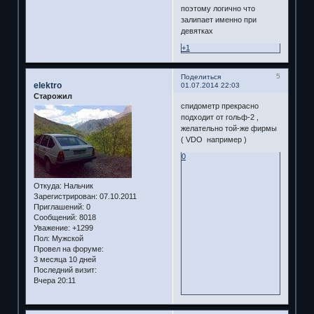
поэтому логично что
залипает именно при
девятках
+1
5
Поделиться
elektro
01.07.2014 22:03
Старожил
спидометр прекрасно
подходит от гольф-2 ,
желательно той-же фирмы
( VDO например )
0
Откуда:
Нальчик
Зарегистрирован
: 07.10.2011
Приглашений:
0
Сообщений:
8018
Уважение:
+1299
Пол:
Мужской
Провел на форуме:
3 месяца 10 дней
Последний визит:
Вчера 20:11