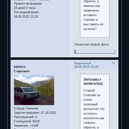
обратно, а
Провел на форуме:
именно как
28 дней 4 часа
правильно
Последний визит:
вставить
18.06.2022 21:20
стрелку и
выставить её
на ноль?
Посмотри первое фото.
0
23
Поделиться
elektro
18.05.2015 22:09
Старожил
Энтузиаст
написал(а):
Старый
Спасибо за
очень
полезный
Откуда:
Нальчик
фотоотчёт. Но
Зарегистрирован
: 07.10.2011
осталось
Приглашений:
0
непонятно как
Сообщений:
8018
собрать
Уважение:
+1299
обратно, а