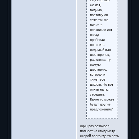
же лет,
видимо,
поэтому он
тоже так же
висит. я
несколько лет
назад
пробовал
починить
ведомый вал
шестеренок,
расклепав ту
самую
шестерню,
которая и
тянет все
цифры. Но вот
опять начал
заседать.
Какие то может
будут другие
предложения?
один раз разбирал
полностью спидометр.
скорей всего где то есть