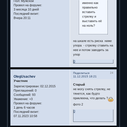
Пол:
Мужской
именно как
Провел на форуме:
правильно
3 месяца 10 дней
вставить
Последний визит:
стрелку и
Вчера 20:11
выставить её
на ноль?
на шкале есть риска ниже
упора - стрелку ставить на
нее и потом заводить за
упор
0
24
Поделиться
OlegUsachev
11.12.2015 18:21
Участник
Старый
Зарегистрирован
: 02.12.2015
не могу снять стрелку, не
Приглашений:
0
тянется, как будто
Сообщений:
93
приклеена, что делать ?
Уважение:
+3
Провел на форуме:
фото 2
1 день 6 часов
0
Последний визит:
07.11.2023 10:58