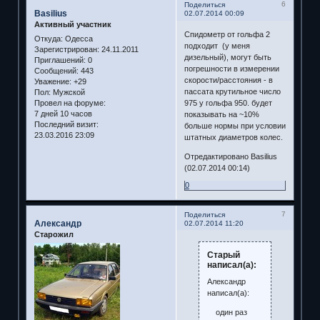
6
Поделиться
Basilius
02.07.2014 00:09
Активный участник
Спидометр от гольфа 2
Откуда:
Одесса
подходит (у меня
Зарегистрирован
: 24.11.2011
дизельный), могут быть
Приглашений:
0
погрешности в измерении
Сообщений:
443
скорости/расстояния - в
Уважение:
+29
пассата крутильное число
Пол:
Мужской
Провел на форуме:
975 у гольфа 950. будет
7 дней 10 часов
показывать на ~10%
Последний визит:
больше нормы при условии
23.03.2016 23:09
штатных диаметров колес.
Отредактировано Basilius
(02.07.2014 00:14)
0
7
Поделиться
Александр
02.07.2014 11:20
Старожил
Старый
написал(а):
Александр
написал(а):
один раз