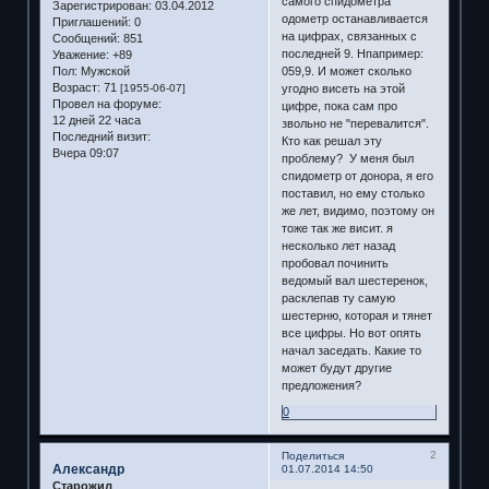
самого спидометра
Зарегистрирован
: 03.04.2012
одометр останавливается
Приглашений:
0
на цифрах, связанных с
Сообщений:
851
последней 9. Нпапример:
Уважение:
+89
059,9. И может сколько
Пол:
Мужской
Возраст:
71
угодно висеть на этой
[1955-06-07]
Провел на форуме:
цифре, пока сам про
12 дней 22 часа
звольно не "перевалится".
Последний визит:
Кто как решал эту
Вчера 09:07
проблему? У меня был
спидометр от донора, я его
поставил, но ему столько
же лет, видимо, поэтому он
тоже так же висит. я
несколько лет назад
пробовал починить
ведомый вал шестеренок,
расклепав ту самую
шестерню, которая и тянет
все цифры. Но вот опять
начал заседать. Какие то
может будут другие
предложения?
0
2
Поделиться
Александр
01.07.2014 14:50
Старожил