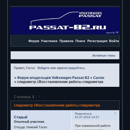
Форум
Участники
Правила
Поиск
Регистрация
Войти
Активные темы
Привет, Гость!
Войдите
или
зарегистрируйтесь
.
»
Форум владельцев Volkswagen Passat B2
»
Салон
»
спидометр ‡Восстановление работы спидометра
Страница:
1
2
3
»
спидометр ‡Восстановление работы спидометра
1
Поделиться
Старый
01.07.2014 14:27
Опытный участник
При нормальной работе
Откуда:
Нижний Тагил