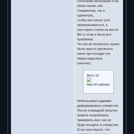
сочетание нескольких 9 на
обоих валах, как
спидометра, так и
одометра),
чтобы вал начал тупо
проворачиваться, а
шестерня стояла на месте.
Вот в этом и была вся
проблема!
Что бы её исключить нужно
было просто увеличить
натяг при посадке (не
переусердствуя,
конечно).
Фото 10
Небольшими ударами
деформировать отверстие.
После очередной попытки
можете попробовать
примерить вал: как он
будет входить в отверстие.
Если чувствуете. что