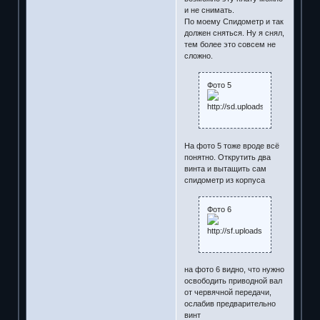
и не снимать.
По моему Спидометр и так
должен сняться. Ну я снял,
тем более это совсем не
сложно.
Фото 5
На фото 5 тоже вроде всё
понятно. Открутить два
винта и вытащить сам
спидометр из корпуса
Фото 6
на фото 6 видно, что нужно
освободить приводной вал
от червячной передачи,
ослабив предварительно
винт