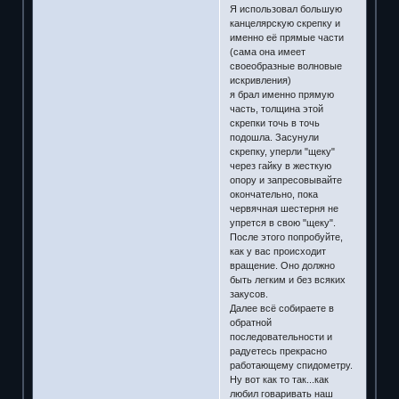
Я использовал большую
канцелярскую скрепку и
именно её прямые части
(сама она имеет
своеобразные волновые
искривления)
я брал именно прямую
часть, толщина этой
скрепки точь в точь
подошла. Засунули
скрепку, уперли "щеку"
через гайку в жесткую
опору и запресовывайте
окончательно, пока
червячная шестерня не
упрется в свою "щеку".
После этого попробуйте,
как у вас происходит
вращение. Оно должно
быть легким и без всяких
закусов.
Далее всё собираете в
обратной
последовательности и
радуетесь прекрасно
работающему спидометру.
Ну вот как то так...как
любил говаривать наш