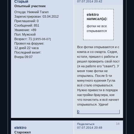
Старый
07.07.2014 20:42
Опытный участник
Откуда:
Нижний Тагил
elektro
Зарегистрирован
: 03.04.2012
написал(а):
Приглашений:
0
Сообщений:
851
фотки не все
Уважение:
+89
открываются
Пол:
Мужской
Возраст:
71
[1955-06-07]
Провел на форуме:
Все фотки открываются и с
12 дней 22 часа
компа и со смарта. Седня,
Последний визит:
кстати, пришел с работы и
Вчера 09:07
решил проверить свой пост
(я на работе его "сваял"). У
меня тоже фотки не
открылись. После 5-ти
минутного курения Гугла
всё стало открываться.
Нужно привести в порядок
настройки браузера, кое
что почистить и всё начнет
открываться. Удачи!
0
16
Поделиться
elektro
07.07.2014 20:48
Старожил