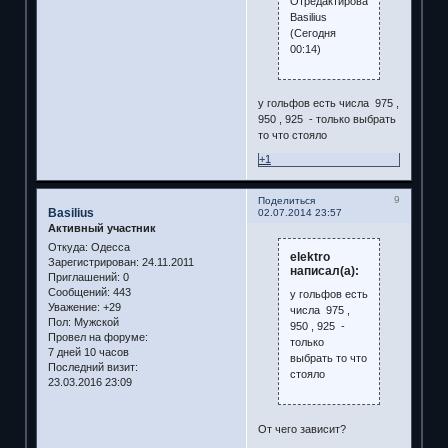
Отредактировано
Basilius
(Сегодня
00:14)
у гольфов есть числа 975 ,
950 , 925 - только выбрать
то что стояло
+1
9
Поделиться
Basilius
02.07.2014 23:57
Активный участник
Откуда:
Одесса
elektro
Зарегистрирован
: 24.11.2011
написал(а):
Приглашений:
0
Сообщений:
443
у гольфов есть
Уважение:
+29
числа 975 ,
Пол:
Мужской
950 , 925 -
Провел на форуме:
только
7 дней 10 часов
выбрать то что
Последний визит:
стояло
23.03.2016 23:09
От чего зависит?