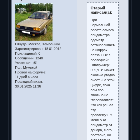
Старый
написал(а):
При
нормальной
работе самого
спидометра
одометр
Откуда:
Москва, Хамовники
останавливается
Зарегистрирован
: 18.01.2012
на цифрах,
Приглашений:
0
связанных с
Сообщений:
1248
последней 9.
Уважение:
+51
Нпапример:
Пол:
Мужской
059,9. И может
Провел на форуме:
сколько угодно
11 дней 4 часа
висеть на этой
Последний визит:
цифре, пока
30.01.2025 11:36
сам про
звольно не
"перевалится".
Кто как решал
эту
проблему? У
меня был
спидометр от
донора, я его
поставил, но
ему столько