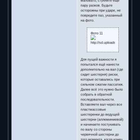
маловато, стукните еще
пару разков. Будьте
осторожны при ударе, не
повредите паз, указанный
на фото.
Фото 11
Для пущей важности я
попытался ещё нанести
дополнительно на вал (где
сидит шестерня) риски,
которые оставались при
сильном сжатии пассатиж.
Далее всё это нужно было
собрать в обратной
последовательности.
Вставляете вал через все
пластмассовые
шестеренки до ведущей
шестерни (аллюминиевой)
и начинаете постукивать
по валу со стороны
червячной шестерни до
того момента, когда конец