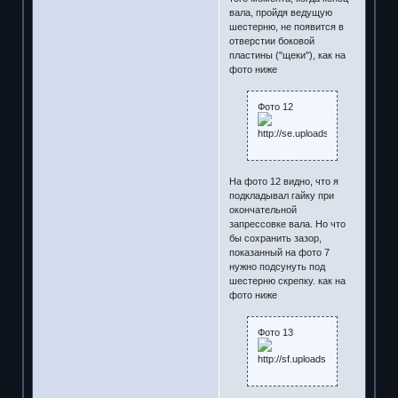
вала, пройдя ведущую
шестерню, не появится в
отверстии боковой
пластины ("щеки"), как на
фото ниже
Фото 12
На фото 12 видно, что я
подкладывал гайку при
окончательной
запрессовке вала. Но что
бы сохранить зазор,
показанный на фото 7
нужно подсунуть под
шестерню скрепку. как на
фото ниже
Фото 13