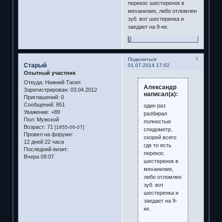
перекос шестеренок в
механизме, либо отломлен
зуб. вот шестеренка и
заедает на 9-ке.
0
3
Поделиться
Старый
01.07.2014 17:02
Опытный участник
Откуда:
Нижний Тагил
Александр
Зарегистрирован
: 03.04.2012
написал(а):
Приглашений:
0
Сообщений:
851
один раз
Уважение:
+89
разбирал
Пол:
Мужской
полностью
Возраст:
71
[1955-06-07]
спидометр.
Провел на форуме:
скорей всего
12 дней 22 часа
где то есть
Последний визит:
перекос
Вчера 09:07
шестеренок в
механизме,
либо отломлен
зуб. вот
шестеренка и
заедает на 9-
ке.