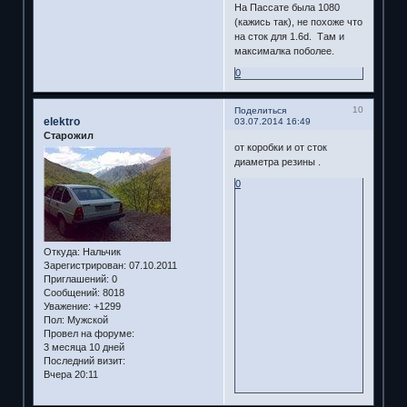
На Пассате была 1080
(кажись так), не похоже что
на сток для 1.6d. Там и
максималка поболее.
0
10
Поделиться
elektro
03.07.2014 16:49
Старожил
от коробки и от сток
диаметра резины .
0
Откуда:
Нальчик
Зарегистрирован
: 07.10.2011
Приглашений:
0
Сообщений:
8018
Уважение:
+1299
Пол:
Мужской
Провел на форуме:
3 месяца 10 дней
Последний визит:
Вчера 20:11