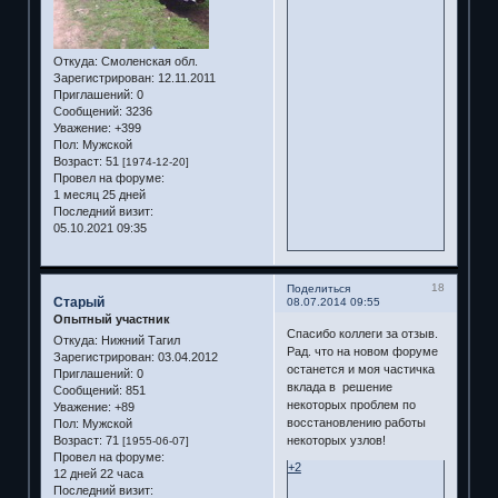
Откуда:
Смоленская обл.
Зарегистрирован
: 12.11.2011
Приглашений:
0
Сообщений:
3236
Уважение:
+399
Пол:
Мужской
Возраст:
51
[1974-12-20]
Провел на форуме:
1 месяц 25 дней
Последний визит:
05.10.2021 09:35
18
Поделиться
Старый
08.07.2014 09:55
Опытный участник
Спасибо коллеги за отзыв.
Откуда:
Нижний Тагил
Рад. что на новом форуме
Зарегистрирован
: 03.04.2012
останется и моя частичка
Приглашений:
0
вклада в решение
Сообщений:
851
некоторых проблем по
Уважение:
+89
восстановлению работы
Пол:
Мужской
Возраст:
71
некоторых узлов!
[1955-06-07]
Провел на форуме:
+2
12 дней 22 часа
Последний визит: