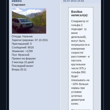
elektro
02.07.2014 23:44
Старожил
Basilius
написал(а):
Спидометр от
гольфа 2
подходит (у
меня
Откуда:
Нальчик
дизельный),
Зарегистрирован
: 07.10.2011
могут быть
Приглашений:
0
погрешности в
Сообщений:
8018
измерении
Уважение:
+1299
скорости/
Пол:
Мужской
расстояния - в
Провел на форуме:
пассата
3 месяца 10 дней
крутильное
Последний визит:
число 975 у
Вчера 20:11
гольфа 950.
будет
показывать на
~10% больше
нормы при
условии
штатных
диаметров
колес.