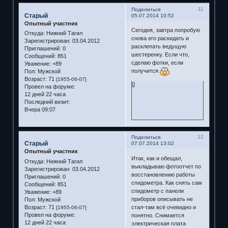
11
Поделиться
Старый
05.07.2014 10:52
Опытный участник
Сегодня, завтра попробую
Откуда:
Нижний Тагил
снова его раскидать и
Зарегистрирован
: 03.04.2012
расклепать ведущую
Приглашений:
0
шестеренку. Если что,
Сообщений:
851
сделаю фотки, если
Уважение:
+89
получится
Пол:
Мужской
Возраст:
71
[1955-06-07]
0
Провел на форуме:
12 дней 22 часа
Последний визит:
Вчера 09:07
12
Поделиться
Старый
07.07.2014 13:02
Опытный участник
Итак, как и обещал,
Откуда:
Нижний Тагил
выкладываю фотоотчет по
Зарегистрирован
: 03.04.2012
восстановлению работы
Приглашений:
0
спидометра. Как снять сам
Сообщений:
851
спидометр с панели
Уважение:
+89
приборов описывать не
Пол:
Мужской
Возраст:
71
стал-там всё очевидно и
[1955-06-07]
Провел на форуме:
понятно. Снимается
12 дней 22 часа
электрическая плата