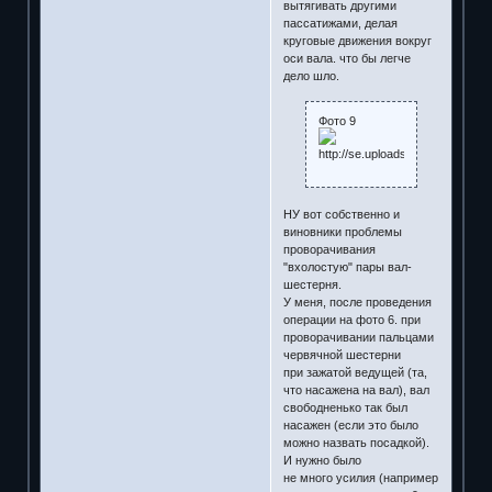
вытягивать другими
пассатижами, делая
круговые движения вокруг
оси вала. что бы легче
дело шло.
Фото 9
НУ вот собственно и
виновники проблемы
проворачивания
"вхолостую" пары вал-
шестерня.
У меня, после проведения
операции на фото 6. при
проворачивании пальцами
червячной шестерни
при зажатой ведущей (та,
что насажена на вал), вал
свободненько так был
насажен (если это было
можно назвать посадкой).
И нужно было
не много усилия (например