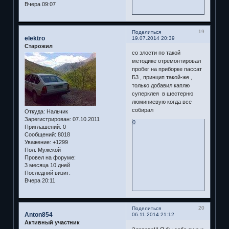
Вчера 09:07
19
Поделиться
elektro
19.07.2014 20:39
Старожил
со злости по такой
методике отремонтировал
пробег на приборке пассат
Б3 , принцип такой-же ,
только добавил каплю
суперклея в шестерню
люминиевую когда все
собирал
Откуда:
Нальчик
Зарегистрирован
: 07.10.2011
0
Приглашений:
0
Сообщений:
8018
Уважение:
+1299
Пол:
Мужской
Провел на форуме:
3 месяца 10 дней
Последний визит:
Вчера 20:11
20
Поделиться
Anton854
06.11.2014 21:12
Активный участник