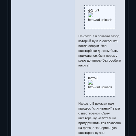
ФОто 7
На фото 7 я показал зазор,
который нужно сохранить
после сборки. Все
шестерёнки должны быть
прижаты как бы к левому
краю до упора (без особого
натяга).
Фото 8
На фото 8 показан сам
процесс "стягивания" вала
с шестеренки. Саму
шестеренку желательно
придерживать как показано
на фото, а за червячную
шестерню нужно