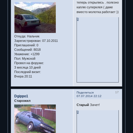
теперь открылись . полезно
каплю суперклея ( даже
вместо молотка работает ))
0
Откуда:
Нальчик
Зарегистрирован
: 07.10.2011
Приглашений:
0
Сообщений:
8018
Уважение:
+1299
Пол:
Мужской
Провел на форуме:
3 месяца 10 дней
Последний визит:
Вчера 20:11
17
Поделиться
Dgippo1
07.07.2014 22:12
Старожил
Старый
Зачет!
0