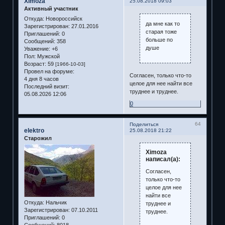
Ximoza
25.08.2018 09:03
Активный участник
Откуда:
Новороссийск
да мне как то
Зарегистрирован
: 27.01.2016
старая тоже
Приглашений:
0
больше по
Сообщений:
358
душе
Уважение:
+6
Пол:
Мужской
Возраст:
59
[1966-10-03]
Провел на форуме:
Согласен, только что-то
4 дня 8 часов
целое для нее найти все
Последний визит:
труднее и труднее.
05.08.2026 12:06
0
64
Поделиться
elektro
25.08.2018 21:22
Старожил
Ximoza
написал(а):
Согласен,
только что-то
целое для нее
найти все
Откуда:
Нальчик
труднее и
Зарегистрирован
: 07.10.2011
труднее.
Приглашений:
0
Сообщений:
8018