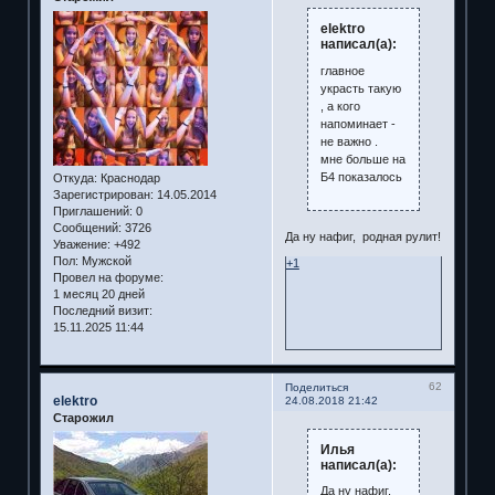
elektro
написал(а):
главное
украсть такую
, а кого
напоминает -
не важно .
мне больше на
Б4 показалось
Откуда:
Краснодар
Зарегистрирован
: 14.05.2014
Приглашений:
0
Сообщений:
3726
Да ну нафиг, родная рулит!
Уважение:
+492
Пол:
Мужской
+1
Провел на форуме:
1 месяц 20 дней
Последний визит:
15.11.2025 11:44
62
Поделиться
elektro
24.08.2018 21:42
Старожил
Илья
написал(а):
Да ну нафиг,