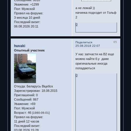
Уважение:
+1299
а не ломай ))
Пол:
Мужской
начинка подходит от Гольф
Провел на форуме:
2
3 месяца 10 дней
Последний визит:
0
06.08.2026 20:11
65
Поделиться
huvaki
25.08.2018 22:07
Опытный участник
У нас запчасти на B2 еще
можно найти б.у даже
оригинальные иногда
попадаються
0
Откуда:
Беларусь Віцебск
Зарегистрирован
: 18.08.2015
Приглашений:
0
Сообщений:
867
Уважение:
+69
Пол:
Мужской
Возраст:
46
[1980-06-01]
Провел на форуме:
11 дней 12 часов
Последний визит:
03.08.2026 15:28