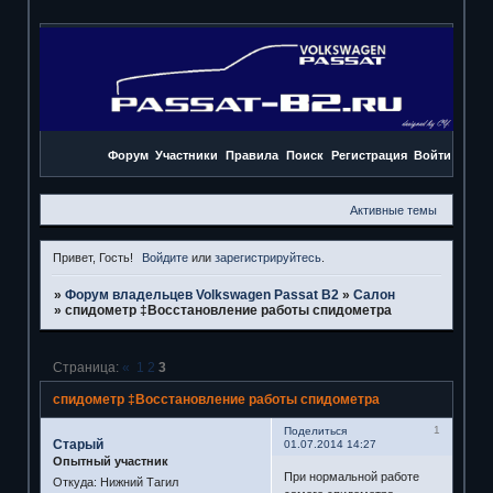
Форум
Участники
Правила
Поиск
Регистрация
Войти
Активные темы
Привет, Гость!
Войдите
или
зарегистрируйтесь
.
»
Форум владельцев Volkswagen Passat B2
»
Салон
»
спидометр ‡Восстановление работы спидометра
Страница:
«
1
2
3
спидометр ‡Восстановление работы спидометра
1
Поделиться
Старый
01.07.2014 14:27
Опытный участник
При нормальной работе
Откуда:
Нижний Тагил