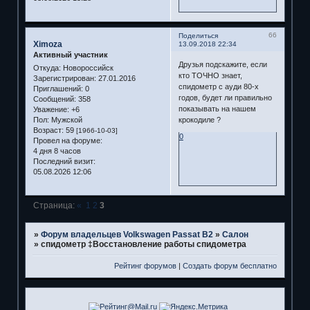
66
Поделиться
Ximoza
13.09.2018 22:34
Активный участник
Друзья подскажите, если
Откуда:
Новороссийск
кто ТОЧНО знает,
Зарегистрирован
: 27.01.2016
спидометр с ауди 80-х
Приглашений:
0
годов, будет ли правильно
Сообщений:
358
показывать на нашем
Уважение:
+6
крокодиле ?
Пол:
Мужской
Возраст:
59
[1966-10-03]
0
Провел на форуме:
4 дня 8 часов
Последний визит:
05.08.2026 12:06
Страница:
«
1
2
3
»
Форум владельцев Volkswagen Passat B2
»
Салон
»
спидометр ‡Восстановление работы спидометра
Рейтинг форумов
|
Создать форум бесплатно