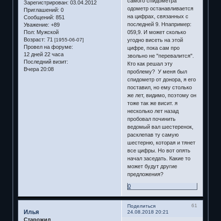
самого спидометра
Зарегистрирован
: 03.04.2012
одометр останавливается
Приглашений:
0
на цифрах, связанных с
Сообщений:
851
последней 9. Нпапример:
Уважение:
+89
059,9. И может сколько
Пол:
Мужской
Возраст:
71
угодно висеть на этой
[1955-06-07]
Провел на форуме:
цифре, пока сам про
12 дней 22 часа
звольно не "перевалится".
Последний визит:
Кто как решал эту
Вчера 20:08
проблему? У меня был
спидометр от донора, я его
поставил, но ему столько
же лет, видимо, поэтому он
тоже так же висит. я
несколько лет назад
пробовал починить
ведомый вал шестеренок,
расклепав ту самую
шестерню, которая и тянет
все цифры. Но вот опять
начал заседать. Какие то
может будут другие
предложения?
0
61
Поделиться
Илья
24.08.2018 20:21
Старожил