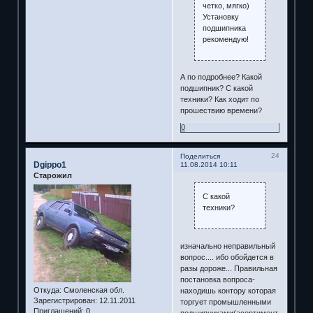
четко, мягко)
Установку
подшипника
рекомендую!
А по подробнее? Какой
подшипник? С какой
техники? Как ходит по
прошествию времени?
0
24
Поделиться
Dgippo1
11.08.2014 10:11
Старожил
С какой
техники?
изначально неправильный
вопрос.... ибо обойдется в
разы дороже... Правильная
постановка вопроса-
Откуда:
Смоленская обл.
находишь контору которая
Зарегистрирован
: 12.11.2011
торгует промышленными
Приглашений:
0
подшипниками(асортимент