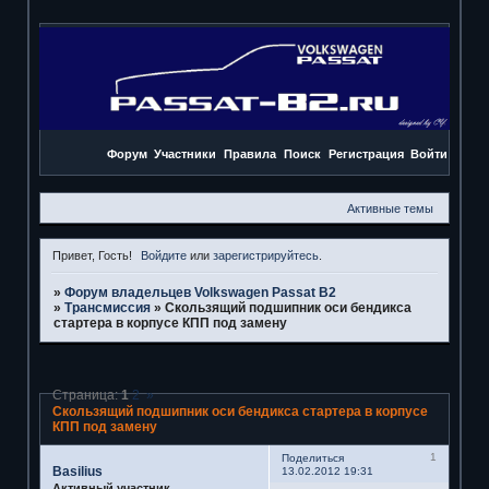
Форум
Участники
Правила
Поиск
Регистрация
Войти
Активные темы
Привет, Гость!
Войдите
или
зарегистрируйтесь
.
»
Форум владельцев Volkswagen Passat B2
»
Трансмиссия
»
Скользящий подшипник оси бендикса
стартера в корпусе КПП под замену
Страница:
1
2
»
Скользящий подшипник оси бендикса стартера в корпусе
КПП под замену
1
Поделиться
Basilius
13.02.2012 19:31
Активный участник