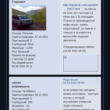
Старожил
http://starterok.com.ua/mark/volkswag
… 19417.html
- на пассы
не шли ,но с мотора 1.6
(блок как 1.3) совпадает.
Только от производителя
инфы мало - нужен
редукторный ,он короче и
тоньше а то упрется в
Откуда:
Нальчик
кронштейн подушки
Зарегистрирован
: 07.10.2011
двигателя.
Приглашений:
0
Сообщений:
8018
Отредактировано elektro
Уважение:
+1299
(14.02.2012 19:33)
Пол:
Мужской
Провел на форуме:
+1
3 месяца 10 дней
Последний визит:
06.08.2026 20:11
7
Поделиться
roman
14.02.2012 19:59
кофемашина
если отверстие смещено -
Откуда:
Челябинск
можно изготовить - круглую
Зарегистрирован
: 09.12.2011
втулку у которой
Приглашений:
0
внутреннее отверстие
Сообщений:
300
будет смещено
Уважение:
+11
относительно центра и в
Пол:
Мужской