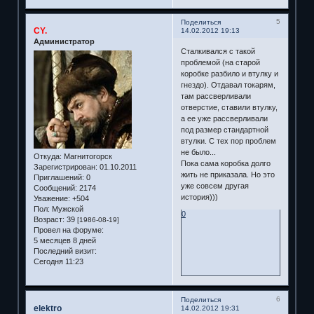
5
Поделиться
CY.
14.02.2012 19:13
Администратор
Сталкивался с такой
проблемой (на старой
коробке разбило и втулку и
гнездо). Отдавал токарям,
там рассверливали
отверстие, ставили втулку,
а ее уже рассверливали
под размер стандартной
втулки. С тех пор проблем
не было...
Откуда:
Магнитогорск
Пока сама коробка долго
Зарегистрирован
: 01.10.2011
жить не приказала. Но это
Приглашений:
0
уже совсем другая
Сообщений:
2174
история)))
Уважение:
+504
Пол:
Мужской
0
Возраст:
39
[1986-08-19]
Провел на форуме:
5 месяцев 8 дней
Последний визит:
Сегодня 11:23
6
Поделиться
elektro
14.02.2012 19:31