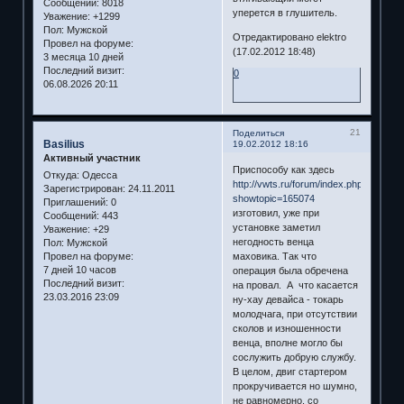
Сообщений:
8018
уперется в глушитель.
Уважение:
+1299
Пол:
Мужской
Отредактировано elektro
Провел на форуме:
(17.02.2012 18:48)
3 месяца 10 дней
Последний визит:
0
06.08.2026 20:11
21
Поделиться
Basilius
19.02.2012 18:16
Активный участник
Приспособу как здесь
Откуда:
Одесса
http://vwts.ru/forum/index.php?
Зарегистрирован
: 24.11.2011
showtopic=165074
Приглашений:
0
изготовил, уже при
Сообщений:
443
установке заметил
Уважение:
+29
негодность венца
Пол:
Мужской
Провел на форуме:
маховика. Так что
7 дней 10 часов
операция была обречена
Последний визит:
на провал. А что касается
23.03.2016 23:09
ну-хау девайса - токарь
молодчага, при отсутствии
сколов и изношенности
венца, вполне могло бы
сослужить добрую службу.
В целом, двиг стартером
прокручивается но шумно,
не равномерно, со