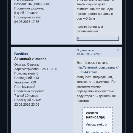
Возраст:
46
таком случае даже
[1980-01-01]
Провел на форуме:
снимать ничего не надо -
5 дней 12 часов
нужно просто попасть в
Последний визит:
ось +-0.5мм
04.06.2016 17:55
просто почва для
размышлений
0
8
Поделиться
Basilius
15.02.2012 12:28
Активный участник
Этот близок к истине:
Откуда:
Одесса
http://starterok.com.ua/mark/volkswag
Зарегистрирован
: 24.11.2011
… 19443.html
Приглашений:
0
Мощность подходящая,
Сообщений:
443
только нет в наличии.. По
Уважение:
+29
картинке можно
Пол:
Мужской
Провел на форуме:
определить присутствие
7 дней 10 часов
редуктора? С длинной не
Последний визит:
понятно...
23.03.2016 23:09
elektro
написал(а):
Автор: elektro
http://starterok.com.ua/mark/vo