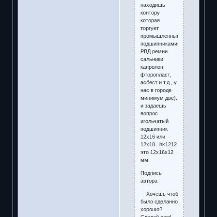
находишь
контору
которая
торгует
промышленными
подшипниками(асортимент
РВД ремни
сальники
капролон,
фторопласт,
асбест и т.д., у
нас в городе
минимум две).
и задаешь
вопрос
игольчатый
подшипник
12х16 или
12х18. hk1212
это 12х16х12
мм
Подпись
автора
Хочешь чтоб
было сделанно
хорошо?
Сделай сам!