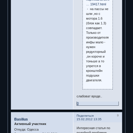
… 19417.html
- на пассы не
шли ,но с
мотора 1.6
(блок как 1.3)
совпадает.
Только от
производителя
инфы мало -
нужен
редукторный
,он короче и
тоньше а то
упрется в
кронштейн
подушки
двигателя.
слабоват вроде..
0
9
Поделиться
Basilius
15.02.2012 13:35
Активный участник
Интересная статья по
Откуда:
Одесса
подобной проблеме.