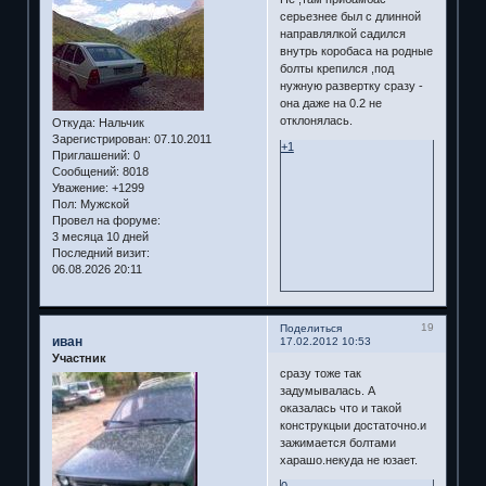
серьезнее был с длинной
направлялкой садился
внутрь коробаса на родные
болты крепился ,под
нужную развертку сразу -
она даже на 0.2 не
отклонялась.
Откуда:
Нальчик
Зарегистрирован
: 07.10.2011
+1
Приглашений:
0
Сообщений:
8018
Уважение:
+1299
Пол:
Мужской
Провел на форуме:
3 месяца 10 дней
Последний визит:
06.08.2026 20:11
19
Поделиться
иван
17.02.2012 10:53
Участник
сразу тоже так
задумывалась. А
оказалась что и такой
конструкцыи достаточно.и
зажимается болтами
харашо.некуда не юзает.
0