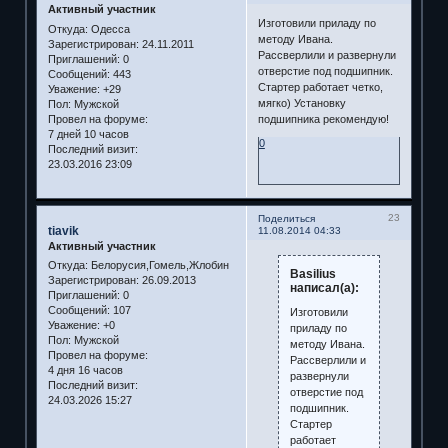
Активный участник
Изготовили приладу по
Откуда:
Одесса
методу Ивана.
Зарегистрирован
: 24.11.2011
Рассверлили и развернули
Приглашений:
0
отверстие под подшипник.
Сообщений:
443
Стартер работает четко,
Уважение:
+29
мягко) Установку
Пол:
Мужской
Провел на форуме:
подшипника рекомендую!
7 дней 10 часов
0
Последний визит:
23.03.2016 23:09
23
Поделиться
tiavik
11.08.2014 04:33
Активный участник
Откуда:
Белорусия,Гомель,Жлобин
Basilius
Зарегистрирован
: 26.09.2013
написал(а):
Приглашений:
0
Сообщений:
107
Изготовили
Уважение:
+0
приладу по
Пол:
Мужской
методу Ивана.
Провел на форуме:
Рассверлили и
4 дня 16 часов
развернули
Последний визит:
отверстие под
24.03.2026 15:27
подшипник.
Стартер
работает