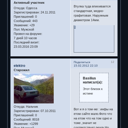
Активный участник
Втулка туда впихивается
Откуда:
Одесса
стандартная, медно-
Зарегистрирован
: 24.11.2011
графитовая. Наружным
Приглашений:
0
диаметром 14мм.
Сообщений:
443
Уважение:
+29
0
Пол:
Мужской
Провел на форуме:
7 дней 10 часов
Последний визит:
23.03.2016 23:09
12
Поделиться
elektro
15.02.2012 22:10
Старожил
Basilius
написал(а):
Этот близок к
истине
Откуда:
Нальчик
Вот и я о том-же : инфы на
Зарегистрирован
: 07.10.2011
етом сайте мало.Фото что
Приглашений:
0
на етом что на том одно и
Сообщений:
8018
тоже ,значит не
Уважение:
+1299
соответствует реалу.Но