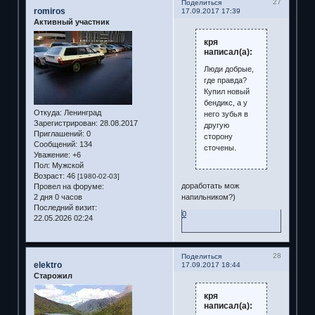
27
Поделиться
romiros
17.09.2017 17:39
Активный участник
кря
написал(а):
Люди добрые,
где правда?
Купил новый
бендикс, а у
Откуда:
Ленинград
него зубья в
Зарегистрирован
: 28.08.2017
другую
Приглашений:
0
сторону
Сообщений:
134
сточены.
Уважение:
+6
Пол:
Мужской
Возраст:
46
[1980-02-03]
доработать мож
Провел на форуме:
2 дня 0 часов
напильником?)
Последний визит:
0
22.05.2026 02:24
28
Поделиться
elektro
17.09.2017 18:44
Старожил
кря
написал(а):