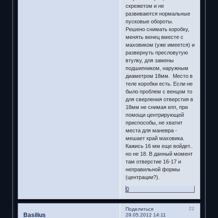
скрежетом и не
развиваются нормальные
пусковые обороты.
Решено снимать коробку,
менять венец вместе с
маховиком (уже имеется) и
развернуть пресловутую
втулку, для замены
подшипником, наружным
диаметром 18мм. Место в
теле коробки есть. Если не
было проблем с венцом то
для сверления отверстия в
18мм не снимая кпп, при
помощи центрирующей
приспособы, не хватит
места для маневра -
мешает край маховика.
Кажись 16 мм еще войдет..
но не 18. В данный момент
там отверстие 16-17 и
неправильной формы
(центрации?).
0
22
Поделиться
Basilius
29.05.2012 14:11