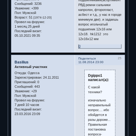
Сообщений:
3236
РВД ремни сальники
Уважение:
+399
капролон, фторопласт,
Пол:
Мужской
асбест и т.д., у нас в городе
Возраст:
51
[1974-12-20]
минимум две). и задаешь
Провел на форуме:
вопрос игольчатый
1 месяц 25 дней
подшипник 12х16 или
Последний визит:
12х18. hk1212 это
05.10.2021 09:35
12х16х12 мм
0
25
Поделиться
Basilius
11.08.2014 23:00
Активный участник
Откуда:
Одесса
Dgippo1
Зарегистрирован
: 24.11.2011
написал(а):
Приглашений:
0
Сообщений:
443
С какой
Уважение:
+29
техники?
Пол:
Мужской
изначально
Провел на форуме:
7 дней 10 часов
неправильный
Последний визит:
вопрос.... ибо
23.03.2016 23:09
обойдется в
разы дороже...
Правильная
постановка
вопроса-