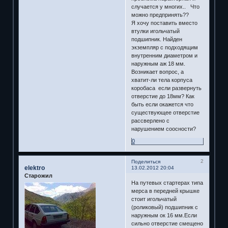
случается у многих.. Что
можно предпринять??
Я хочу поставить вместо
втулки игольчатый
подшипник. Найден
экземпляр с подходящим
внутренним диаметром и
наружным аж 18 мм.
Возникает вопрос, а
хватит-ли тела корпуса
коробаса если развернуть
отверстие до 18мм? Как
быть если окажется что
существующее отверстие
рассверлено с
нарушением соосности?
0
2
Поделиться
elektro
13.02.2012 20:04
Старожил
На путевых стартерах типа
мерса в передней крышке
стоит игольчатый
(роликовый) подшипник с
наружным ок 16 мм.Если
сильно отверстие смещено