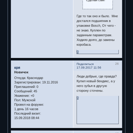
Где то так оно и было. Мне
достался подшипник в
упаковке Bosch, От чего -
не знаю. Куплен по
заданным параметрам.
Ходило долго, до замены
коробаса.
0
26
Поделиться
кря
17.09.2017 11:56
Новичок
Люди добрые, где правда?
Откуда:
Краснодар
Купил новый бендикс, а у
Зарегистрирован
: 19.11.2016
него зубья в другую
Приглашений:
0
сторону сточены.
Сообщений:
45
Уважение:
+0
0
Пол:
Мужской
Провел на форуме:
1 день 16 часов
Последний визит:
15.09.2018 08:44