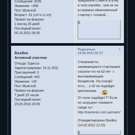
придумали ставить втулку
Сообщений:
3236
в тело коробки...чем их не
Уважение:
+399
устраивал обыкновенный
Пол:
Мужской
Возраст:
51
стартер с головой....
[1974-12-20]
Провел на форуме:
0
1 месяц 25 дней
Последний визит:
05.10.2021 09:35
4
Поделиться
Basilius
14.02.2012 02:27
Активный участник
Специалисты
Откуда:
Одесса
занимающиеся стартерами
Зарегистрирован
: 24.11.2011
сказали что на b2 нет с
Приглашений:
0
выскакивающим
Сообщений:
443
бендиксом. На гольф2
Уважение:
+29
есть.....к б2 не подойдет
Пол:
Мужской
Провел на форуме:
креплением.
7 дней 10 часов
От поло подойдет?? Если
Последний визит:
не затруднит покажите
23.03.2016 23:09
среди тут:
http://starterok.com.ua/mark/volkswa
Отредактировано Basilius
(14.02.2012 12:23)
0