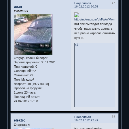
17
Поделиться
иван
16.02.2012 20:58
Участник
вот так выглядит прилада.
чтобы нармально зделать
всё равно карабас снимать
нужно.
+1
Откуда:
красный берег
Зарегистрирован
: 30.11.2011
Приглашений:
0
Сообщений:
62
Уважение:
+9
Пол:
Мужской
Возраст:
49
[1977-03-28]
Провел на форуме:
1 день 23 часа
Последний визит:
24.04.2017 17:58
18
Поделиться
elektro
16.02.2012 22:47
Старожил
Не ,там прибамбас