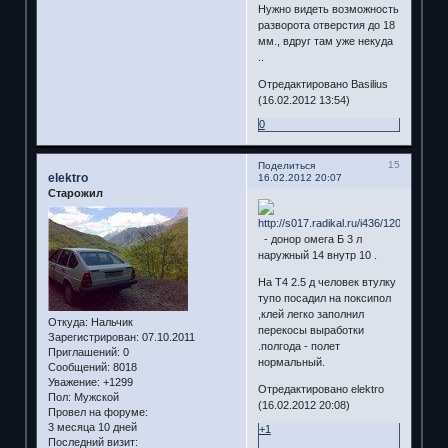
Нужно видеть возможность
разворота отверстия до 18
мм., вдруг там уже некуда
..
Отредактировано Basilius
(16.02.2012 13:54)
0
15
Поделиться
elektro
16.02.2012 20:07
Старожил
- донор омега Б 3 л
наружный 14 внутр 10 .
На Т4 2.5 д человек втулку
тупо посадил на поксипол
,клей легко заполнил
Откуда:
Нальчик
перекосы выработки
Зарегистрирован
: 07.10.2011
.полгода - полет
Приглашений:
0
нормальный.
Сообщений:
8018
Уважение:
+1299
Отредактировано elektro
Пол:
Мужской
(16.02.2012 20:08)
Провел на форуме:
3 месяца 10 дней
+1
Последний визит: