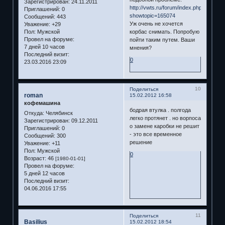
Зарегистрирован
: 24.11.2011
http://vwts.ru/forum/index.php?
Приглашений:
0
showtopic=165074
Сообщений:
443
Уж очень не хочется
Уважение:
+29
корбас снимать. Попробую
Пол:
Мужской
Провел на форуме:
пойти таким путем. Ваши
7 дней 10 часов
мнения?
Последний визит:
0
23.03.2016 23:09
10
Поделиться
roman
15.02.2012 16:58
кофемашина
бодрая втулка . полгода
Откуда:
Челябинск
легко протянет . но ворпоса
Зарегистрирован
: 09.12.2011
о замене каробки не решит
Приглашений:
0
- это все временное
Сообщений:
300
решение
Уважение:
+11
Пол:
Мужской
0
Возраст:
46
[1980-01-01]
Провел на форуме:
5 дней 12 часов
Последний визит:
04.06.2016 17:55
11
Поделиться
Basilius
15.02.2012 18:54