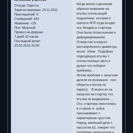
Когда менял сцепление
Откуда:
Одесса
обратил внимание на
Зарегистрирован
: 24.11.2011
втулку (скользящий
Приглашений:
0
подшипник) которая в
Сообщений:
443
корпусе КПП куда входит
Уважение:
+29
ось бендикса стартера.
Пол:
Мужской
Провел на форуме:
Она была потресканная и
7 дней 10 часов
деформированная.
Последний визит:
Отверстие в кожухе
23.03.2016 23:09
рассверленного диаметра,
около 16мм. Подобрал
подходящую втулку с
отечественных авто и
думал что поборол
проблему....
Летом проблем с запуском
дизеля не возникало - пол
оборота и мотор на
парах)). В мороз из-за
нагрузки на стартер эта
втулка не выдержала.....
Ось стартера сместилась
в сторону и зубья
проскакивают с
характерным хрустом.
Народ, имевший дело с
пассатом b2, говорит что
проблема характерная и