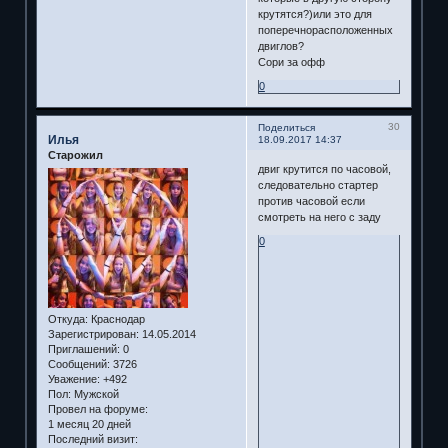
крутятся?)или это для
поперечнорасположенных
двиглов?
Сори за офф
0
30
Поделиться
Илья
18.09.2017 14:37
Старожил
двиг крутится по часовой,
следовательно стартер
против часовой если
смотреть на него с заду
0
Откуда:
Краснодар
Зарегистрирован
: 14.05.2014
Приглашений:
0
Сообщений:
3726
Уважение:
+492
Пол:
Мужской
Провел на форуме:
1 месяц 20 дней
Последний визит: