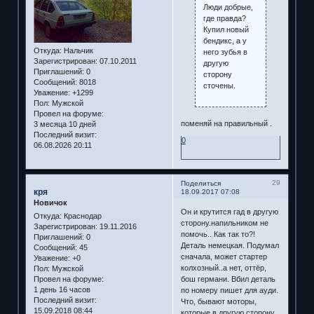
Люди добрые,
где правда?
Купил новый
бендикс, а у
Откуда:
Нальчик
него зубья в
Зарегистрирован
: 07.10.2011
другую
Приглашений:
0
сторону
Сообщений:
8018
сточены.
Уважение:
+1299
Пол:
Мужской
Провел на форуме:
поменяй на правильный .
3 месяца 10 дней
Последний визит:
0
06.08.2026 20:11
29
Поделиться
кря
18.09.2017 07:08
Новичок
Он и крутится гад в другую
Откуда:
Краснодар
сторону.напильником не
Зарегистрирован
: 19.11.2016
помочь.. Как так то?!
Приглашений:
0
Деталь немецкая. Подумал
Сообщений:
45
сначала, может стартер
Уважение:
+0
колхозный..а нет, оттёр,
Пол:
Мужской
Провел на форуме:
бош германи. Вбил деталь
1 день 16 часов
по номеру пишет для ауди.
Последний визит:
Что, бывают моторы,
15.09.2018 08:44
которые в другую сторону