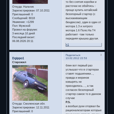
то без снятия коробки и
расточки не обойтись -
Откуда:
Нальчик
проще купить кетайский
Зарегистрирован
: 07.10.2011
безопорный стартер (с
Приглашений:
0
Сообщений:
8018
выскакивающим
Уважение:
+1299
бендексом) ,один в один от
Пол:
Мужской
мотора 1.3 и хитрого
Провел на форуме:
мотора 1.6 Поло.На Т4
3 месяца 10 дней
работают -там только
Последний визит:
передняя крышка другая.
06.08.2026 20:11
+1
3
Поделиться
Dgippo1
13.02.2012 22:53
Старожил
блин вот первый раз
услышал что в стартерах
ставят подшипники...,
правда и меринов
ковырять не
приходилось...., а так
согласен безопорный
стартер самое то в данном
случае
P.S.
Откуда:
Смоленская обл.
а вообше руки оторвал бы
Зарегистрирован
: 12.11.2011
рационализаторам которые
Приглашений:
0