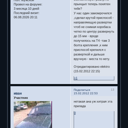
Пол:
Мужской
прынцып теперь понятен
Провел на форуме:
тебе?
3 месяца 10 дней
Последний визит:
У нас один замомрочился
06.08.2026 20:11
,сделал крутой приспособ -
направляющую развертки
чтоб не снимая коробаса
четко по центру развернуть
до 15 мм - вроде
получилось на Т4 -там 3
болта крепления ,к ним
приспособ крепился с
разверткой и дальше
вручную - места то нету.
Отредактировано elektro
(15.02.2012 22:15)
+1
13
Поделиться
иван
15.02.2012 22:53
Участник
нетакая ана уж хитрая эта
прилада
0