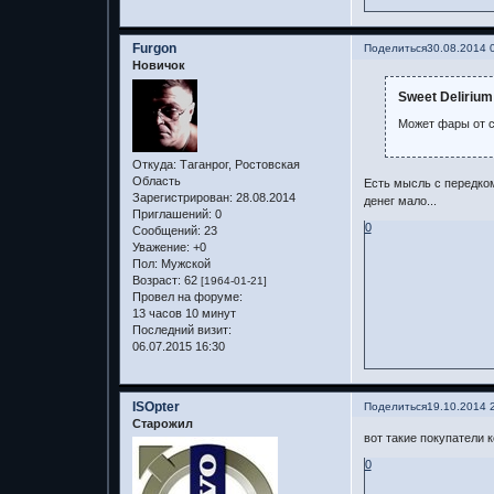
Furgon
Поделиться
30.08.2014 
Новичок
Sweet Delirium
Может фары от 
Откуда:
Таганрог, Ростовская
Область
Есть мысль с передком
Зарегистрирован
: 28.08.2014
денег мало...
Приглашений:
0
0
Сообщений:
23
Уважение:
+0
Пол:
Мужской
Возраст:
62
[1964-01-21]
Провел на форуме:
13 часов 10 минут
Последний визит:
06.07.2015 16:30
ISOpter
Поделиться
19.10.2014 
Старожил
вот такие покупатели ко
0