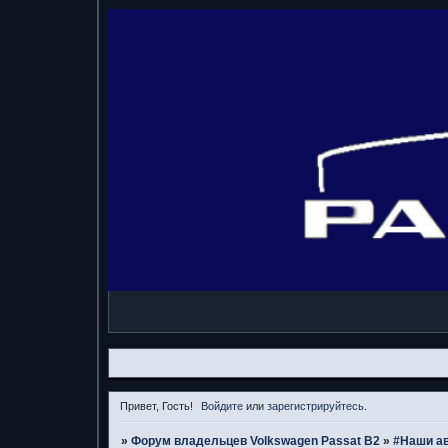
Привет, Гость!
Войдите
или
зарегистрируйтесь
.
»
Форум владельцев Volkswagen Passat B2
»
#Наши а