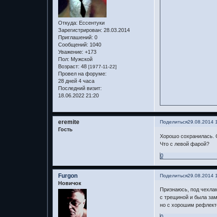
Откуда:
Ессентуки
Зарегистрирован
: 28.03.2014
Приглашений:
0
Сообщений:
1040
Уважение:
+173
Пол:
Мужской
Возраст:
48
[1977-11-22]
Провел на форуме:
28 дней 4 часа
Последний визит:
18.06.2022 21:20
eremite
Поделиться
29.08.2014 
Гость
Хорошо сохранилась. О
Что с левой фарой?
0
Furgon
Поделиться
29.08.2014 
Новичок
Признаюсь, под чехлам
с трещиной и была зам
но с хорошим рефлект
0