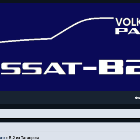
Фо
вто
»
В-2 из Таганрога