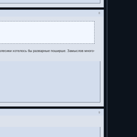
8
 колесики хотелось бы разварные поширше. Замыслов много-
9