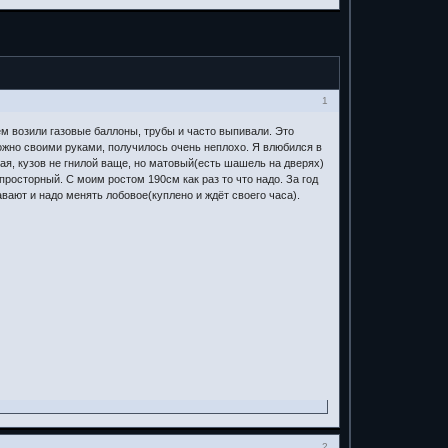
1
м возили газовые баллоны, трубы и часто выпивали. Это
ожно своими руками, получилось очень неплохо. Я влюбился в
ая, кузов не гнилой ваще, но матовый(есть шашель на дверях)
просторный. С моим ростом 190см как раз то что надо. За год
вают и надо менять лобовое(куплено и ждёт своего часа).
2