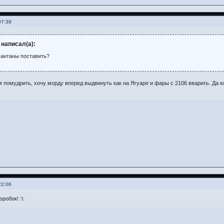
07:39
 написал(а):
сантаны поставить?
 помудрить, хочу морду вперед выдвинуть как на Ягуаре и фары с 2106 вварить. Да
22:06
робок! :\: