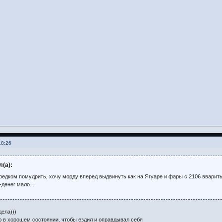
18:26
л(а):
редком помудрить, хочу морду вперед выдвинуть как на Ягуаре и фары с 2106 вварит
денег мало...
ела)))
 в хорошем состоянии, чтобы ездил и оправдывал себя