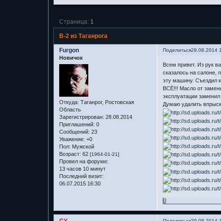
Страница:
1
В-2 из Таганрога
Furgon
Поделиться
29.08.2014 
Новичок
Всем привет. Из рук в
сказалось на салоне, 
эту машину. Съездил к
ВСЁ!!! Масло от замен
эксплуатации заменил 
Откуда:
Таганрог, Ростовская
Думаю удалить впрыск 
Область
Зарегистрирован
: 28.08.2014
Приглашений:
0
Сообщений:
23
Уважение:
+0
Пол:
Мужской
Возраст:
62
[1964-01-21]
Провел на форуме:
13 часов 10 минут
Последний визит:
06.07.2015 16:30
0
CY.
Поделиться
29.08.2014 