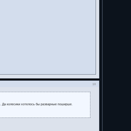
10
ь. Да колесики хотелось бы разварные поширше.