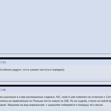
17:23
собенно радует, что в салоне чистота и порядок))
17:39
и ушатаные в хлам разломанные сиденья, НО, своё я уже поменял на отличное с Сит
енена на привезённую из Польши почти новую за 10$. Но не судьба, стекло из новой 
ором. Машинка на вид нормальная, с шашелем поборимся и покрашу её к весне.