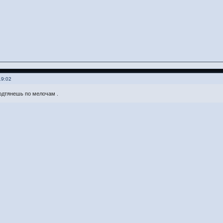
19:02
одтянешь по мелочам .