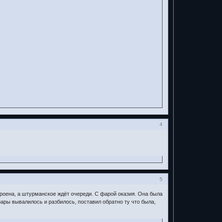
4
5
роена, а штурманское ждёт очереди. С фарой оказия. Она была
фары вывалилось и разбилось, поставил обратно ту что была,