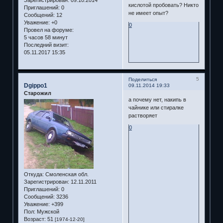
кислотой пробовать? Никто
Приглашений:
0
не имеет опыт?
Сообщений:
12
Уважение:
+0
0
Провел на форуме:
5 часов 58 минут
Последний визит:
05.11.2017 15:35
5
Поделиться
Dgippo1
09.11.2014 19:33
Старожил
а почему нет, накипь в
чайнике или стиралке
растворяет
0
Откуда:
Смоленская обл.
Зарегистрирован
: 12.11.2011
Приглашений:
0
Сообщений:
3236
Уважение:
+399
Пол:
Мужской
Возраст:
51
[1974-12-20]