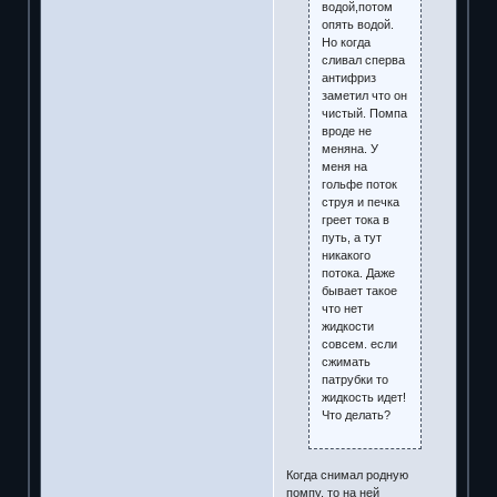
водой,потом
опять водой.
Но когда
сливал сперва
антифриз
заметил что он
чистый. Помпа
вроде не
меняна. У
меня на
гольфе поток
струя и печка
греет тока в
путь, а тут
никакого
потока. Даже
бывает такое
что нет
жидкости
совсем. если
сжимать
патрубки то
жидкость идет!
Что делать?
Когда снимал родную
помпу, то на ней