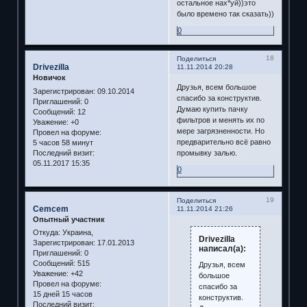
остальное нах*уй))это
было времено так сказать))
0
18
Поделиться
Drivezilla
11.11.2014 20:28
Новичок
Друзья, всем большое
Зарегистрирован
: 09.10.2014
спасибо за конструктив.
Приглашений:
0
Думаю купить пачку
Сообщений:
12
фильтров и менять их по
Уважение:
+0
мере загрязненности. Но
Провел на форуме:
предварительно всё равно
5 часов 58 минут
Последний визит:
промывку залью.
05.11.2017 15:35
0
19
Поделиться
Cemcem
11.11.2014 21:26
Опытный участник
Откуда:
Украина,
Drivezilla
Зарегистрирован
: 17.01.2013
написал(а):
Приглашений:
0
Сообщений:
515
Друзья, всем
Уважение:
+42
большое
Провел на форуме:
спасибо за
15 дней 15 часов
конструктив.
Последний визит: