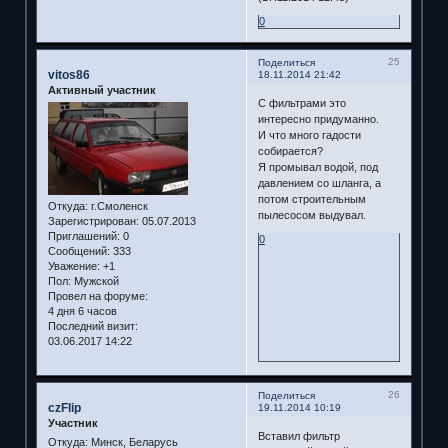
0
25
Поделиться
vitos86
18.11.2014 21:42
Активный участник
С фильтрами это
интересно придуманно.
И что много гадости
собирается?
Я промывал водой, под
давлением со шланга, а
потом строительным
Откуда:
г.Смоленск
пылесосом выдувал.
Зарегистрирован
: 05.07.2013
Приглашений:
0
0
Сообщений:
333
Уважение:
+1
Пол:
Мужской
Провел на форуме:
4 дня 6 часов
Последний визит:
03.06.2017 14:22
26
Поделиться
czFlip
19.11.2014 10:19
Участник
Вставил фильтр
Откуда:
Минск, Беларусь