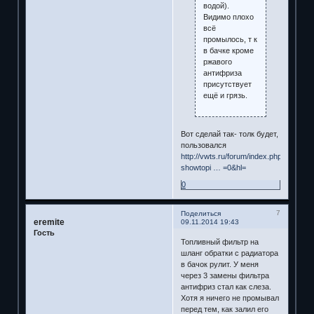
водой).
Видимо плохо
всё
промылось, т к
в бачке кроме
ржавого
антифриза
присутствует
ещё и грязь.
Вот сделай так- толк будет,
пользовался
http://vwts.ru/forum/index.php?
showtopi … =0&hl=
0
7
Поделиться
eremite
09.11.2014 19:43
Гость
Топливный фильтр на
шланг обратки с радиатора
в бачок рулит. У меня
через 3 замены фильтра
антифриз стал как слеза.
Хотя я ничего не промывал
перед тем, как залил его