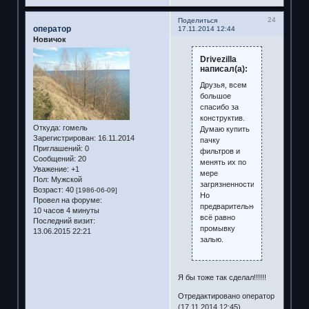
24
Поделиться
оператор
17.11.2014 12:44
Новичок
Drivezilla
написал(а):
Друзья, всем
большое
спасибо за
конструктив.
Откуда:
гомель
Думаю купить
Зарегистрирован
: 16.11.2014
пачку
Приглашений:
0
фильтров и
Сообщений:
20
менять их по
Уважение:
+1
мере
Пол:
Мужской
загрязненности.
Возраст:
40
[1986-06-09]
Но
Провел на форуме:
предварительно
10 часов 4 минуты
всё равно
Последний визит:
промывку
13.06.2015 22:21
залью.
Я бы тоже так сделал!!!!!!
Отредактировано оператор
(17.11.2014 12:45)