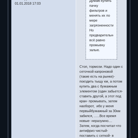
Думаю купить
01.01.2018 17:03
пачку
фильтров и
менять их по
мере
загрязненности.
Но
предварительно
всё равно
промывку
залью.
Стоп, тормози. Надо один с
сеточкой капроновой
(такие есть на рынке)-
поездить тыщу км, а потом
купить два с бумажным
элементом (один забьется-
ставить другой, а этот под
кран- промывать, затем
наоборот, ибо у меня
первыйбумажный за 30км
забился, ......Все время
новые- неразумно....
Затем, когда посчитал что
антифриз чистый-
поставить с сеткой- в