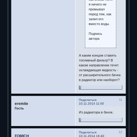
я ничего не
промывал
перед тем, как
залил его
вместо воды.
Подпись
автора
А каким концом ставить
топливный фильтр? В
каком направлении течет
охлаждающая жидкость -
от расширительного бачка
в радиатор или наоборот?
0
11
Поделиться
eremite
10.11.2014 11:00
Гость
Из радиатора в бачок.
0
12
Поделиться
FOMICH
10.11.2014 16:40