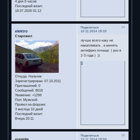
4 дня 0 часов
Последний визит:
18.07.2026 01:12
14
Поделиться
elektro
10.11.2014 18:33
Старожил
лучше всего каку не
накапливать , а менять
антифриз почаще ( раз в
2-3 года ) ))
0
Откуда:
Нальчик
Зарегистрирован
: 07.10.2011
Приглашений:
0
Сообщений:
8018
Уважение:
+1299
Пол:
Мужской
Провел на форуме:
3 месяца 10 дней
Последний визит:
Вчера 20:11
15
Поделиться
eremite
10.11.2014 19:03