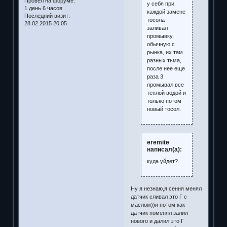
Провел на форуме:
у себя при
1 день 6 часов
каждой замене
Последний визит:
тосола
28.02.2015 20:05
заливал
промывку,
обычную с
рынка, их там
разных тьма,
после нее еще
раза 3
промывал все
теплой водой и
только потом
новый тосол.
eremite
написал(а):
куда уйдет?
Ну я незнаю,я сення менял
датчик сливал это Г с
маслом))и потом как
датчик поменял залил
нового и далил это Г