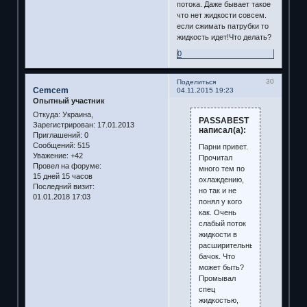
потока. Даже бывает такое
что нет жидкости совсем.
если сжимать патрубки то
жидкость идет!Что делать?
0
30
Поделиться
Cemcem
04.11.2015 19:23
Опытный участник
Откуда:
Украина,
PASSABEST
Зарегистрирован
: 17.01.2013
написал(а):
Приглашений:
0
Сообщений:
515
Парни привет.
Уважение:
+42
Прочитал
Провел на форуме:
много тем по
15 дней 15 часов
охлаждению,
Последний визит:
но так и не
01.01.2018 17:03
понял у кого
как. Очень
слабый поток
жидкости в
расширительный
бачок. Что
может быть?
Промывал
спец
жидкостью,