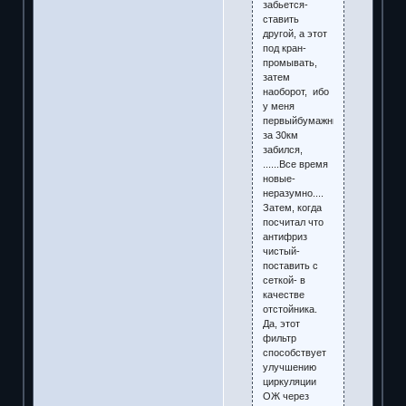
забьется-
ставить
другой, а этот
под кран-
промывать,
затем
наоборот, ибо
у меня
первыйбумажный
за 30км
забился,
......Все время
новые-
неразумно....
Затем, когда
посчитал что
антифриз
чистый-
поставить с
сеткой- в
качестве
отстойника.
Да, этот
фильтр
способствует
улучшению
циркуляции
ОЖ через