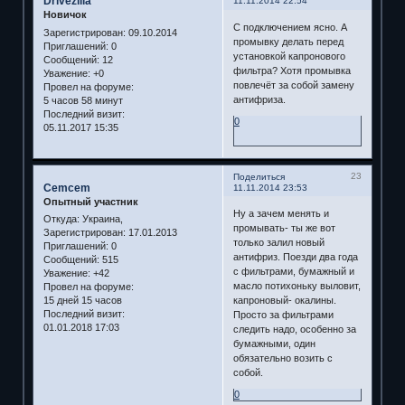
Drivezilla
11.11.2014 22:54
Новичок
С подключением ясно. А
Зарегистрирован
: 09.10.2014
промывку делать перед
Приглашений:
0
установкой капронового
Сообщений:
12
фильтра? Хотя промывка
Уважение:
+0
повлечёт за собой замену
Провел на форуме:
антифриза.
5 часов 58 минут
Последний визит:
0
05.11.2017 15:35
23
Поделиться
Cemcem
11.11.2014 23:53
Опытный участник
Ну а зачем менять и
Откуда:
Украина,
промывать- ты же вот
Зарегистрирован
: 17.01.2013
только залил новый
Приглашений:
0
антифриз. Поезди два года
Сообщений:
515
с фильтрами, бумажный и
Уважение:
+42
масло потихоньку выловит,
Провел на форуме:
15 дней 15 часов
капроновый- окалины.
Последний визит:
Просто за фильтрами
01.01.2018 17:03
следить надо, особенно за
бумажными, один
обязательно возить с
собой.
0