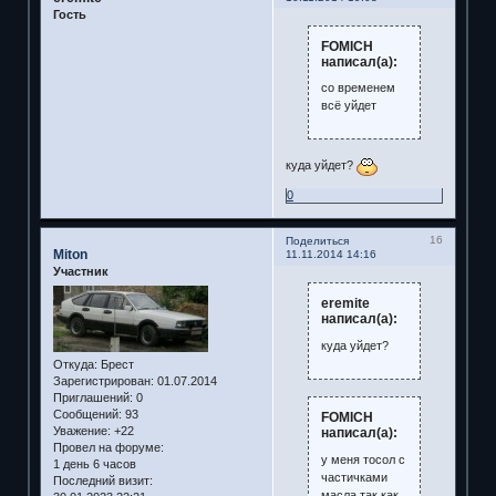
Гость
FOMICH
написал(а):
со временем
всё уйдет
куда уйдет?
0
16
Поделиться
Miton
11.11.2014 14:16
Участник
eremite
написал(а):
куда уйдет?
Откуда:
Брест
Зарегистрирован
: 01.07.2014
Приглашений:
0
Сообщений:
93
FOMICH
Уважение:
+22
написал(а):
Провел на форуме:
у меня тосол с
1 день 6 часов
частичками
Последний визит:
масла так как