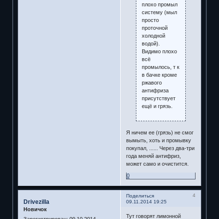
плохо промыл
систему (мыл
просто
проточной
холодной
водой).
Видимо плохо
всё
промылось, т к
в бачке кроме
ржавого
антифриза
присутствует
ещё и грязь.
Я ничем ее (грязь) не смог
вымыть, хоть и промывку
покупал, ...... Через два-три
года меняй антифриз,
может само и очистится.
0
4
Поделиться
Drivezilla
09.11.2014 19:25
Новичок
Тут говорят лимонной
Зарегистрирован
: 09.10.2014