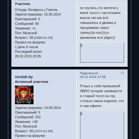
Участник
не грузись,это мелочи у
Откуда:
Беларусь,г.Гомель
меня тосол с частичками
Зарегистрирован
: 15.06.2014
масла так как всё
Приглашений:
0
смешалось в движке,и
Сообщений:
90
процеживал через
Уважение:
+1
тряпку))и пох)))со
Пол:
Мужской
Возраст:
36
временем всё уйдет))
[1990-01-29]
Провел на форуме:
0
1 день 6 часов
Последний визит:
28.02.2015 20:05
13
Поделиться
strelok-by
10.11.2014 17:58
Активный участник
Я мыл у себя промывкой
ABRO которая заливается
в старый тосол на гор,
столько гамна подняло, что
я сам офигел
Зарегистрирован
: 14.09.2014
Приглашений:
0
0
Сообщений:
252
Уважение:
+28
Пол:
Мужской
Возраст:
56
[1970-01-09]
Провел на форуме: