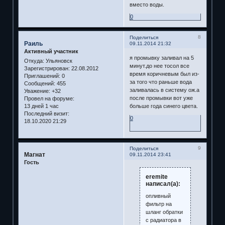
вместо воды.
0
8
Поделиться
Раиль
09.11.2014 21:32
Активный участник
я промывку заливал на 5
Откуда:
Ульяновск
минут.до нее тосол все
Зарегистрирован
: 22.08.2012
время коричневым был из-
Приглашений:
0
за того что раньше вода
Сообщений:
455
заливалась в систему ож.а
Уважение:
+32
после промывки вот уже
Провел на форуме:
13 дней 1 час
больше года синего цвета.
Последний визит:
0
18.10.2020 21:29
9
Поделиться
Магнат
09.11.2014 23:41
Гость
eremite
написал(а):
опливный
фильтр на
шланг обратки
с радиатора в