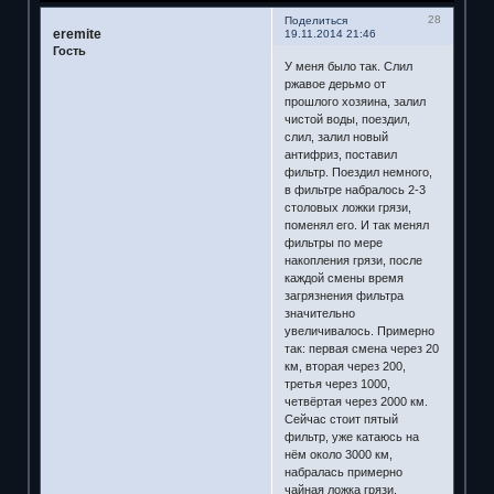
28
Поделиться
eremite
19.11.2014 21:46
Гость
У меня было так. Слил
ржавое дерьмо от
прошлого хозяина, залил
чистой воды, поездил,
слил, залил новый
антифриз, поставил
фильтр. Поездил немного,
в фильтре набралось 2-3
столовых ложки грязи,
поменял его. И так менял
фильтры по мере
накопления грязи, после
каждой смены время
загрязнения фильтра
значительно
увеличивалось. Примерно
так: первая смена через 20
км, вторая через 200,
третья через 1000,
четвёртая через 2000 км.
Сейчас стоит пятый
фильтр, уже катаюсь на
нём около 3000 км,
набралась примерно
чайная ложка грязи.