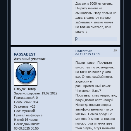
Думаю, к 5000 км сменю.
Ни разу ничего не
сминалось. Надо только не
давать фильтру сильно
забиваться, иначе может
не только смяться, но и
рвануть.
0
29
Поделиться
PASSABEST
04.11.2015 19:13
Активный участник
Парни привет. Прочитал
много тем по охлаждению,
но так и не понял у кого
как. Очень слабый поток
жидкости в
расширительный бачок.
Откуда:
Питер
Что может быть?
Зарегистрирован
: 19.02.2012
Промывал спец жидкостью,
Приглашений:
0
водой,потом опять водой.
Сообщений:
364
Но когда сливал сперва
Уважение:
+23
антифриз заметил что он
Пол:
Мужской
чистый. Помпа вроде не
Провел на форуме:
меняна. У меня на гольфе
9 дней 16 часов
поток струя и печка греет
Последний визит:
тока в путь, а тут никакого
03.09.2025 08:50