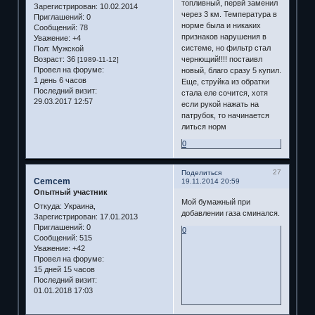
топливный, первй заменил
Зарегистрирован
: 10.02.2014
через 3 км. Температура в
Приглашений:
0
норме была и никаких
Сообщений:
78
признаков нарушения в
Уважение:
+4
системе, но фильтр стал
Пол:
Мужской
Возраст:
36
чернющий!!!! постаивл
[1989-11-12]
Провел на форуме:
новый, благо сразу 5 купил.
1 день 6 часов
Еще, струйка из обратки
Последний визит:
стала еле сочится, хотя
29.03.2017 12:57
если рукой нажать на
патрубок, то начинается
литься норм
0
27
Поделиться
Cemcem
19.11.2014 20:59
Опытный участник
Мой бумажный при
Откуда:
Украина,
добавлении газа сминался.
Зарегистрирован
: 17.01.2013
Приглашений:
0
0
Сообщений:
515
Уважение:
+42
Провел на форуме:
15 дней 15 часов
Последний визит:
01.01.2018 17:03