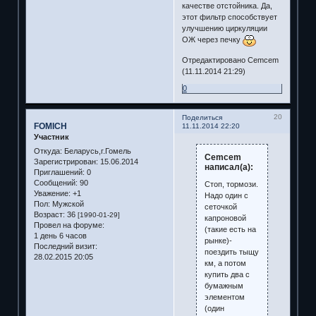
качестве отстойника. Да,
этот фильтр способствует
улучшению циркуляции
ОЖ через печку
Отредактировано Cemcem
(11.11.2014 21:29)
0
20
Поделиться
FOMICH
11.11.2014 22:20
Участник
Откуда:
Беларусь,г.Гомель
Cemcem
Зарегистрирован
: 15.06.2014
написал(а):
Приглашений:
0
Сообщений:
90
Стоп, тормози.
Уважение:
+1
Надо один с
Пол:
Мужской
сеточкой
Возраст:
36
[1990-01-29]
капроновой
Провел на форуме:
(такие есть на
1 день 6 часов
рынке)-
Последний визит:
поездить тыщу
28.02.2015 20:05
км, а потом
купить два с
бумажным
элементом
(один