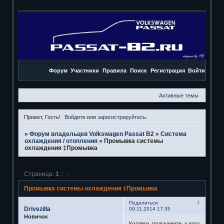
Форум
Участники
Правила
Поиск
Регистрация
Войти
Активные темы
Привет, Гость!
Войдите
или
зарегистрируйтесь
.
»
Форум владельцев Volkswagen Passat B2
»
Система
охлаждения / отопления
»
Промывка системы
охлаждения ‡Промывка
Страница:
1
2
»
Промывка системы охлаждения ‡Промывка
1
Поделиться
Drivezilla
09.11.2014 17:35
Новичок
Коллеги, подскажите, у кого