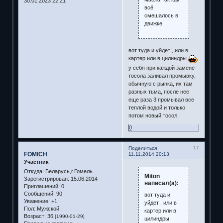
30.01.2023 22:21
всё
смешалось в
движке
вот туда и уйдет , или в
картер или в цилиндры
у себя при каждой замене
тосола заливал промывку,
обычную с рынка, их там
разных тьма, после нее
еще раза 3 промывал все
теплой водой и только
потом новый тосол.
0
17
Поделиться
FOMICH
11.11.2014 20:13
Участник
Откуда:
Беларусь,г.Гомель
Miton
Зарегистрирован
: 15.06.2014
написал(а):
Приглашений:
0
Сообщений:
90
вот туда и
Уважение:
+1
уйдет , или в
Пол:
Мужской
картер или в
Возраст:
36
[1990-01-29]
цилиндры