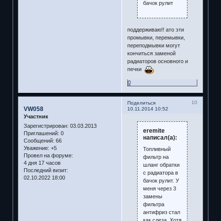
бачок рулит
поддерживаю!! ато эти
промывки, перемывки,
переподмывки могут
кончиться заменой
радиаторов основного и
печки
0
10
Поделиться
VW058
10.11.2014 10:52
Участник
Зарегистрирован
: 03.03.2013
eremite
Приглашений:
0
написал(а):
Сообщений:
66
Уважение:
+5
Топливный
Провел на форуме:
фильтр на
4 дня 17 часов
шланг обратки
Последний визит:
с радиатора в
02.10.2022 18:00
бачок рулит. У
меня через 3
замены
фильтра
антифриз стал
как слеза. Хотя