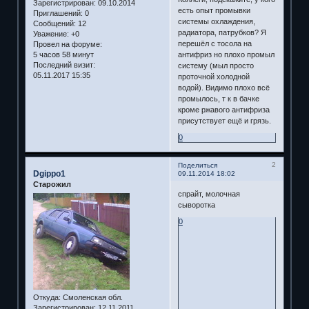
Зарегистрирован
: 09.10.2014
есть опыт промывки
Приглашений:
0
системы охлаждения,
Сообщений:
12
радиатора, патрубков? Я
Уважение:
+0
перешёл с тосола на
Провел на форуме:
антифриз но плохо промыл
5 часов 58 минут
Последний визит:
систему (мыл просто
05.11.2017 15:35
проточной холодной
водой). Видимо плохо всё
промылось, т к в бачке
кроме ржавого антифриза
присутствует ещё и грязь.
0
2
Поделиться
Dgippo1
09.11.2014 18:02
Старожил
спрайт, молочная
сыворотка
0
Откуда:
Смоленская обл.
Зарегистрирован
: 12.11.2011