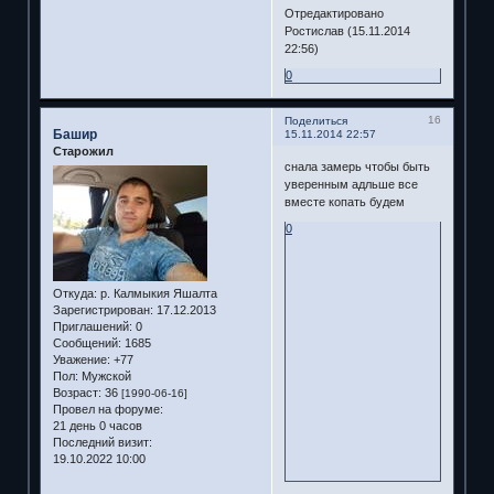
Отредактировано
Ростислав (15.11.2014
22:56)
0
16
Поделиться
Башир
15.11.2014 22:57
Старожил
снала замерь чтобы быть
уверенным адльше все
вместе копать будем
0
Откуда:
р. Калмыкия Яшалта
Зарегистрирован
: 17.12.2013
Приглашений:
0
Сообщений:
1685
Уважение:
+77
Пол:
Мужской
Возраст:
36
[1990-06-16]
Провел на форуме:
21 день 0 часов
Последний визит:
19.10.2022 10:00