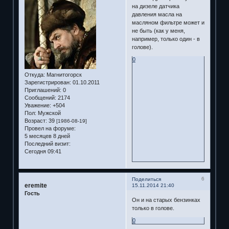
на дизеле датчика
давления масла на
масляном фильтре может и
не быть (как у меня,
например, только один - в
голове).
0
Откуда:
Магнитогорск
Зарегистрирован
: 01.10.2011
Приглашений:
0
Сообщений:
2174
Уважение:
+504
Пол:
Мужской
Возраст:
39
[1986-08-19]
Провел на форуме:
5 месяцев 8 дней
Последний визит:
Сегодня 09:41
6
Поделиться
eremite
15.11.2014 21:40
Гость
Он и на старых бензинках
только в голове.
0