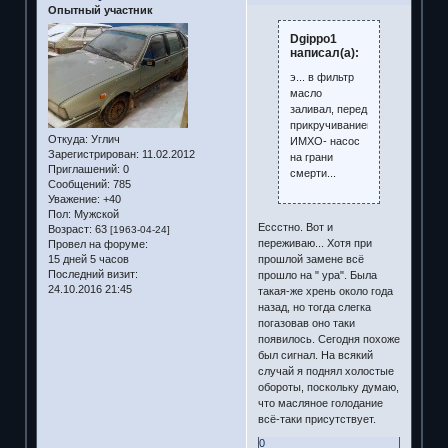
Опытный участник
Dgippo1
написал(а):
э... в фильтр
масло
заливал, перед
прикручиванием?
Откуда:
Углич
ИМХО- насос
Зарегистрирован
: 11.02.2012
на грани
Приглашений:
0
смерти...
Сообщений:
785
Уважение:
+40
Пол:
Мужской
Ессстно. Вот и
Возраст:
63
[1963-04-24]
переживаю... Хотя при
Провел на форуме:
15 дней 5 часов
прошлой замене всё
Последний визит:
прошло на " ура". Была
24.10.2016 21:45
такая-же хрень около года
назад, но тогда слегка
погазовав оно таки
появилось. Сегодня похоже
был сигнал. На всякий
случай я поднял холостые
обороты, поскольку думаю,
что масляное голодание
всё-таки присутствует.
0