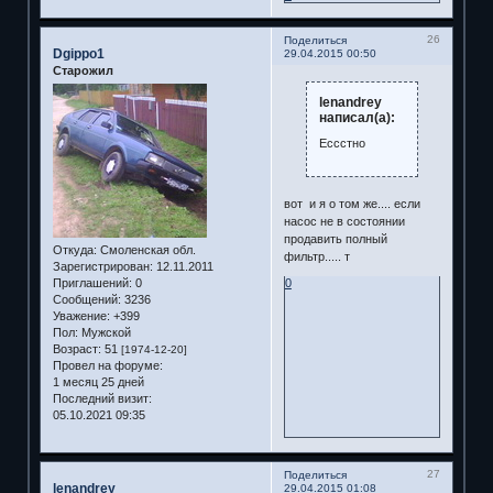
26
Поделиться
Dgippo1
29.04.2015 00:50
Старожил
lenandrey
написал(а):
Ессстно
вот и я о том же.... если
насос не в состоянии
продавить полный
Откуда:
Смоленская обл.
фильтр..... т
Зарегистрирован
: 12.11.2011
0
Приглашений:
0
Сообщений:
3236
Уважение:
+399
Пол:
Мужской
Возраст:
51
[1974-12-20]
Провел на форуме:
1 месяц 25 дней
Последний визит:
05.10.2021 09:35
27
Поделиться
lenandrey
29.04.2015 01:08