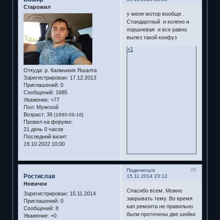
Старожил
у меня мотор вообще .
Стандартный и колено и
поршневая и все равно
вылез такой конфуз
+1
Откуда:
р. Калмыкия Яшалта
Зарегистрирован
: 17.12.2013
Приглашений:
0
Сообщений:
1685
Уважение:
+77
Пол:
Мужской
Возраст:
36
[1990-06-16]
Провел на форуме:
21 день 0 часов
Последний визит:
19.10.2022 10:00
20
Поделиться
Ростислав
15.11.2014 23:12
Новичок
Спасибо всем. Можно
Зарегистрирован
: 15.11.2014
закрывать тему. Во время
Приглашений:
0
кап ремонта не правильно
Сообщений:
8
были проточены две шейки
Уважение:
+0