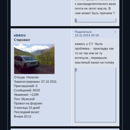
с распределительного вала
почти не летит масло. В
чем может быть причина ?
0
2
Поделиться
elektro
15.11.2014 20:16
Старожил
кажись у CY была
проблема - прокладку как
то не так или не ту
воткнули , перекрыли
масляный канал на голову
0
Откуда:
Нальчик
Зарегистрирован
: 07.10.2011
Приглашений:
0
Сообщений:
8018
Уважение:
+1299
Пол:
Мужской
Провел на форуме:
3 месяца 10 дней
Последний визит:
Вчера 20:11