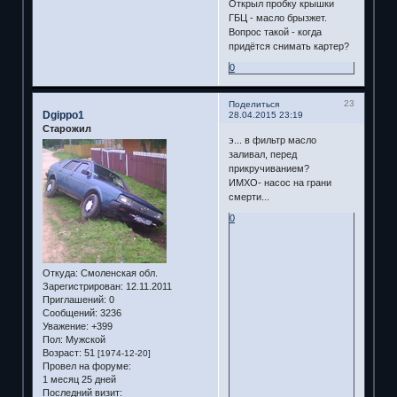
Открыл пробку крышки
ГБЦ - масло брызжет.
Вопрос такой - когда
придётся снимать картер?
0
23
Поделиться
Dgippo1
28.04.2015 23:19
Старожил
э... в фильтр масло
заливал, перед
прикручиванием?
ИМХО- насос на грани
смерти...
0
Откуда:
Смоленская обл.
Зарегистрирован
: 12.11.2011
Приглашений:
0
Сообщений:
3236
Уважение:
+399
Пол:
Мужской
Возраст:
51
[1974-12-20]
Провел на форуме:
1 месяц 25 дней
Последний визит: