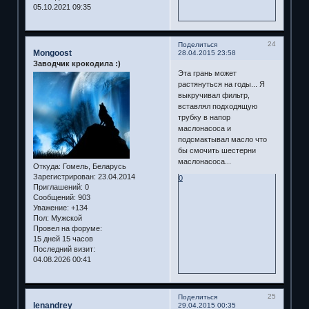
05.10.2021 09:35
24
Поделиться
Mongoost
28.04.2015 23:58
Заводчик крокодила :)
Эта грань может
растянуться на годы... Я
выкручивал фильтр,
вставлял подходящую
трубку в напор
маслонасоса и
подсмактывал масло что
бы смочить шестерни
маслонасоса...
Откуда:
Гомель, Беларусь
Зарегистрирован
: 23.04.2014
0
Приглашений:
0
Сообщений:
903
Уважение:
+134
Пол:
Мужской
Провел на форуме:
15 дней 15 часов
Последний визит:
04.08.2026 00:41
25
Поделиться
lenandrey
29.04.2015 00:35