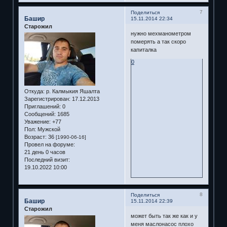
7
Поделиться
Башир
15.11.2014 22:34
Старожил
нужно мехманометром
померять а так скоро
капиталка
0
Откуда:
р. Калмыкия Яшалта
Зарегистрирован
: 17.12.2013
Приглашений:
0
Сообщений:
1685
Уважение:
+77
Пол:
Мужской
Возраст:
36
[1990-06-16]
Провел на форуме:
21 день 0 часов
Последний визит:
19.10.2022 10:00
8
Поделиться
Башир
15.11.2014 22:39
Старожил
может быть так же как и у
меня маслонасос плохо