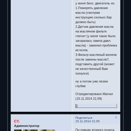
у меня бенз. двигатель но.
1.Померять давление
масла (смотрим
инструкцию сколько бар
должно быть)
2.Датчик давления масла
на масляном фильте
глючит (у меня такое было
загоралась лампа давл.
масла) - заменил проблема
исчезла.
3.Фильтр масляный меняли
после замены масла?,
подставить другой (может
не качественный Вам
попался)
ну а потом уже лезем
глубже
Отредактировано Магнат
(15.11.2014 21:09)
0
5
Поделиться
CY.
15.11.2014 21:05
Администратор
По поводу второго пункта: