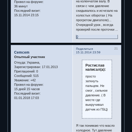
на коленчатом валу. В
Провел на форуме:
связи с чем давление
36 минут
Последний визит:
скидывалось и исчезало на
15.11.2014 23:15
холостых оборотах ( На
прогретом двигателе)...
Очередной урок , всегда
проверяй после проточки ...
0
21
Поделиться
Cemcem
15.11.2014 23:59
Опытный участник
Откуда:
Украина,
Ростислав
Зарегистрирован
: 17.01.2013
написал(а):
Приглашений:
0
Сообщений:
515
просто
Уважение:
+42
заткнуть
Провел на форуме:
пальцем. Не
15 дней 15 часов
смог , сильное
Последний визит:
давление. ( В
01.01.2018 17:03
месте где
выкручивал
датчик из ГБЦ)
Я так понимаю что масло
холодное. Тут давление