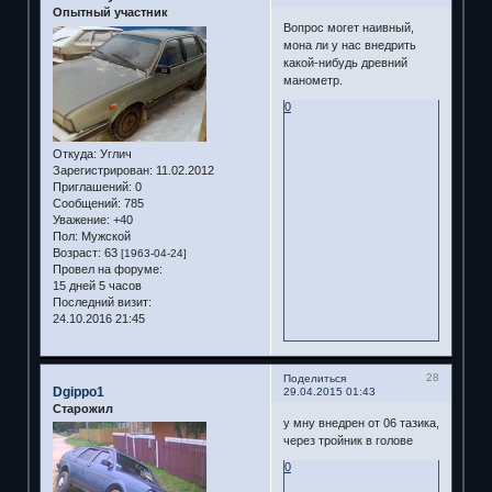
Опытный участник
Вопрос могет наивный,
мона ли у нас внедрить
какой-нибудь древний
манометр.
0
Откуда:
Углич
Зарегистрирован
: 11.02.2012
Приглашений:
0
Сообщений:
785
Уважение:
+40
Пол:
Мужской
Возраст:
63
[1963-04-24]
Провел на форуме:
15 дней 5 часов
Последний визит:
24.10.2016 21:45
28
Поделиться
Dgippo1
29.04.2015 01:43
Старожил
у мну внедрен от 06 тазика,
через тройник в голове
0