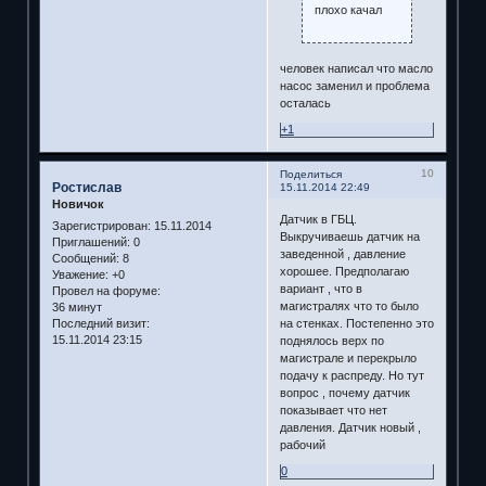
плохо качал
человек написал что масло
насос заменил и проблема
осталась
+1
10
Поделиться
Ростислав
15.11.2014 22:49
Новичок
Датчик в ГБЦ.
Зарегистрирован
: 15.11.2014
Выкручиваешь датчик на
Приглашений:
0
заведенной , давление
Сообщений:
8
хорошее. Предполагаю
Уважение:
+0
вариант , что в
Провел на форуме:
магистралях что то было
36 минут
Последний визит:
на стенках. Постепенно это
15.11.2014 23:15
поднялось верх по
магистрале и перекрыло
подачу к распреду. Но тут
вопрос , почему датчик
показывает что нет
давления. Датчик новый ,
рабочий
0