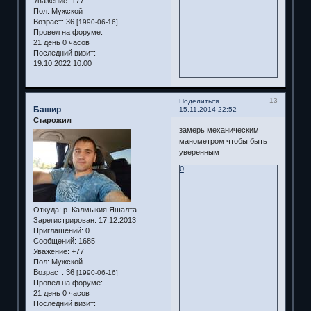
Уважение:
+77
Пол:
Мужской
Возраст:
36
[1990-06-16]
Провел на форуме:
21 день 0 часов
Последний визит:
19.10.2022 10:00
13
Поделиться
Башир
15.11.2014 22:52
Старожил
замерь механическим
манометром чтобы быть
уверенным
0
Откуда:
р. Калмыкия Яшалта
Зарегистрирован
: 17.12.2013
Приглашений:
0
Сообщений:
1685
Уважение:
+77
Пол:
Мужской
Возраст:
36
[1990-06-16]
Провел на форуме:
21 день 0 часов
Последний визит: