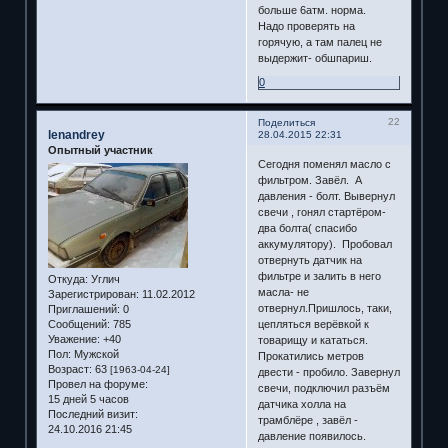
больше 6атм. норма.
Надо проверять на
горячую, а там палец не
выдержит- обшпариш.
0
22
Поделиться
lenandrey
28.04.2015 22:31
Опытный участник
Сегодня поменял масло с
фильтром. Завёл. А
давления - болт. Вывернул
свечи , гонял стартёром-
два болта( спасибо
аккумулятору). Пробовал
отвернуть датчик на
фильтре и залить в него
Откуда:
Углич
масла- не
Зарегистрирован
: 11.02.2012
отвернул.Пришлось, таки,
Приглашений:
0
Сообщений:
785
цепляться верёвкой к
Уважение:
+40
товарищу и кататься.
Пол:
Мужской
Прокатились метров
Возраст:
63
[1963-04-24]
двести - пробило. Завернул
Провел на форуме:
свечи, подключил разъём
15 дней 5 часов
датчика холла на
Последний визит:
трамблёре , завёл -
24.10.2016 21:45
давление появилось.