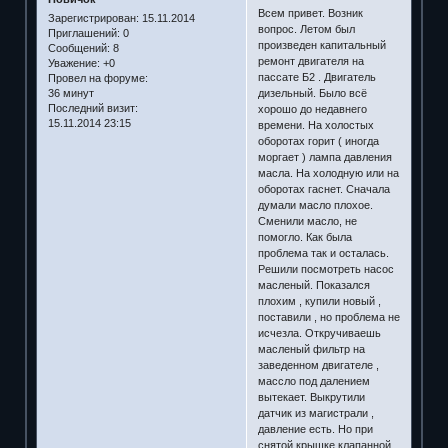
Всем привет. Возник
Зарегистрирован
: 15.11.2014
вопрос. Летом был
Приглашений:
0
произведен капитальный
Сообщений:
8
ремонт двигателя на
Уважение:
+0
пассате Б2 . Двигатель
Провел на форуме:
дизельный. Было всё
36 минут
Последний визит:
хорошо до недавнего
15.11.2014 23:15
времени. На холостых
оборотах горит ( иногда
моргает ) лампа давления
масла. На холодную или на
оборотах гаснет. Сначала
думали масло плохое.
Сменили масло, не
помогло. Как была
проблема так и осталась.
Решили посмотреть насос
масленый. Показался
плохим , купили новый ,
поставили , но проблема не
исчезла. Откручиваешь
масленый фильтр на
заведенном двигателе ,
массло под далением
вытекает. Выкрутили
датчик из магистрали ,
давление есть. Но при
снятой крышке клапанной ,