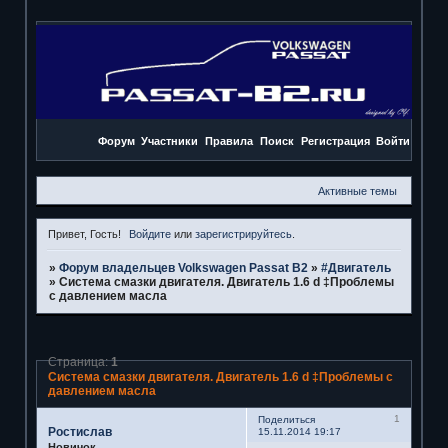
Форум
Участники
Правила
Поиск
Регистрация
Войти
Активные темы
Привет, Гость!
Войдите
или
зарегистрируйтесь
.
»
Форум владельцев Volkswagen Passat B2
»
#Двигатель
»
Система смазки двигателя. Двигатель 1.6 d ‡Проблемы
с давлением масла
Страница:
1
Система смазки двигателя. Двигатель 1.6 d ‡Проблемы с
давлением масла
1
Поделиться
Ростислав
15.11.2014 19:17
Новичок