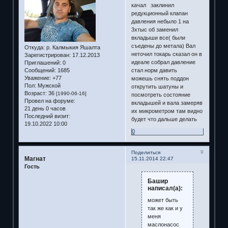
качал заклинил
редукционный клапан
давления небыло 1 на
3хтыс об заменил
вкладыши все( были
съедены до метала) Вал
Откуда:
р. Калмыкия Яшалта
неточил токарь сказал он в
Зарегистрирован
: 17.12.2013
идеале собрал давление
Приглашений:
0
Сообщений:
1685
стал норм давить
Уважение:
+77
можешь снять поддон
Пол:
Мужской
открутить шатуны и
Возраст:
36
[1990-06-16]
посмотреть состояние
Провел на форуме:
вкладышей и вала замеряв
21 день 0 часов
их микрометром там видно
Последний визит:
будет что дальше делать
19.10.2022 10:00
0
9
Поделиться
Магнат
15.11.2014 22:47
Гость
Башир
написал(а):
может быть
так же как и у
меня
маслонасос