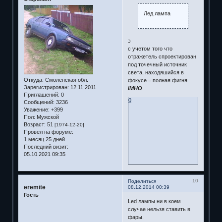
Лед лампа
э
с учетом того что
отражетель спроектирован
под точечный источник
света, находяшийся в
Откуда:
Смоленская обл.
фокусе = полная фигня
Зарегистрирован
: 12.11.2011
IMHO
Приглашений:
0
0
Сообщений:
3236
Уважение:
+399
Пол:
Мужской
Возраст:
51
[1974-12-20]
Провел на форуме:
1 месяц 25 дней
Последний визит:
05.10.2021 09:35
10
Поделиться
eremite
08.12.2014 00:39
Гость
Led лампы ни в коем
случае нельзя ставить в
фары.