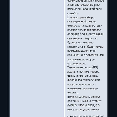
сфокусированный + низкое
энергопотребление и по
идее очень большой срок
службы.
Главное при выборе
светодиодной лампы
смотреть на количество и
размер площадки диодов,
если она большая то как ни
старайся в фокусе не
будет в оптике под
галоген... свет будет ярким,
возможно даже ярче
ксенона, но с паразитными
засветами и по сути
бестолковым.
Также важно если ЛЕД
лампы с вентилятором,
чтобы после установки
фара была герметичной,
иначе вентилятор со
временем пыли внутрь
нагонит.
Если изначально оптика
без линзы, можно ставить
билинзы под ксенон, а в
них уже диодную лампу.
Отредактировано wowasyy