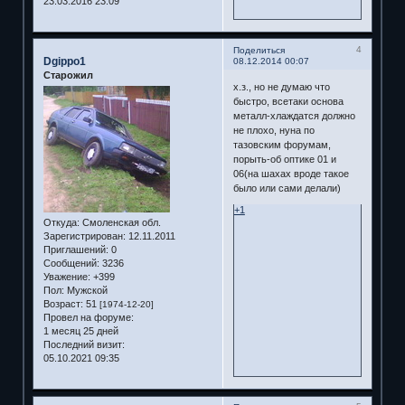
23.03.2016 23:09
4
Поделиться
Dgippo1
08.12.2014 00:07
Старожил
х.з., но не думаю что
быстро, всетаки основа
металл-хлаждатся должно
не плохо, нуна по
тазовским форумам,
порыть-об оптике 01 и
06(на шахах вроде такое
было или сами делали)
+1
Откуда:
Смоленская обл.
Зарегистрирован
: 12.11.2011
Приглашений:
0
Сообщений:
3236
Уважение:
+399
Пол:
Мужской
Возраст:
51
[1974-12-20]
Провел на форуме:
1 месяц 25 дней
Последний визит:
05.10.2021 09:35