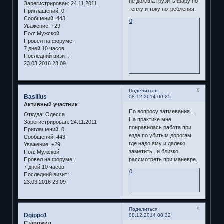
не должна грузить фару по
Зарегистрирован
: 24.11.2011
теплу и току потребления.
Приглашений:
0
Сообщений:
443
0
Уважение:
+29
Пол:
Мужской
Провел на форуме:
7 дней 10 часов
Последний визит:
23.03.2016 23:09
8
Поделиться
Basilius
08.12.2014 00:25
Активный участник
По вопросу затмевания..
Откуда:
Одесса
На практике мне
Зарегистрирован
: 24.11.2011
понравилась работа при
Приглашений:
0
езде по убитым дорогам
Сообщений:
443
где надо яму и далеко
Уважение:
+29
заметить, и близко
Пол:
Мужской
Провел на форуме:
рассмотреть при маневре.
7 дней 10 часов
0
Последний визит:
23.03.2016 23:09
9
Поделиться
Dgippo1
08.12.2014 00:32
Старожил