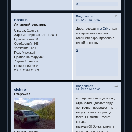
0
11
Поделиться
Basilius
08.12.2014 00:52
Активный участник
Диод тож один
на Drive
, как
Откуда:
Одесса
и в принципе спираль
Зарегистрирован
: 24.11.2011
ближнего экранирована с
Приглашений:
0
одной стороны.
Сообщений:
443
Уважение:
+29
0
Пол:
Мужской
Провел на форуме:
7 дней 10 часов
Последний визит:
23.03.2016 23:09
12
Поделиться
elektro
08.12.2014 20:03
Старожил
все время наши делают ,
отражатель держит пару
лет точно , проводка - нет .
надо усиливать провод
массы к лампе - горит
собака .
на ауди 80 бочка глянуть
надо - человек уже лет
Откуда:
Нальчик