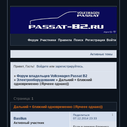
Форум
Участники
Правила
Поиск
Регистрация
Войти
Активные темы
Привет, Гость!
Войдите
или
зарегистрируйтесь
.
»
Форум владельцев Volkswagen Passat B2
»
Электрооборудование
»
Дальний + ближний
одновременно ‡Ярчеее однако))
Страница:
1
Дальний + ближний одновременно ‡Ярчеее однако))
1
Поделиться
Basilius
07.12.2014 23:33
Активный участник
Если в режиме ближнего