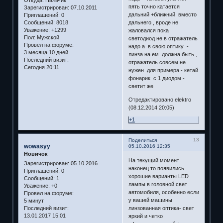
пять точно катается
Зарегистрирован
: 07.10.2011
дальний +ближний вместо
Приглашений:
0
Сообщений:
8018
дальнего , вроде не
Уважение:
+1299
жаловался пока
Пол:
Мужской
светодиод не в отражатель
Провел на форуме:
надо а в свою оптику -
3 месяца 10 дней
линза на ем должна быть ,
Последний визит:
отражатель совсем не
Сегодня 20:11
нужен .для примера - кетай
фонарик с 1 диодом -
светит же
Отредактировано elektro
(08.12.2014 20:05)
+1
13
Поделиться
wowasyy
05.10.2016 12:35
Новичок
На текущий момент
Зарегистрирован
: 05.10.2016
наконец то появились
Приглашений:
0
хорошие варианты LED
Сообщений:
1
лампы в головной свет
Уважение:
+0
автомобиля, особенно если
Провел на форуме:
у вашей машины
5 минут
Последний визит:
линзованная оптика- свет
13.01.2017 15:01
яркий и четко