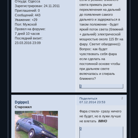
Откуда:
Одесса
света прижать рычаг
Зарегистрирован
: 24.11.2011
переключения на дальний
Приглашений:
0
до появления самого
Сообщений:
443
дальнего и задержаться в
Уважение:
+29
таком положении - будет
Пол:
Мужской
Провел на форуме:
яркий поток света (ближний
7 дней 10 часов
+ дальний) электрической
Последний визит:
мощностью около 115 Вт на
23.03.2016 23:09
фару. Светит обалденно))
Вопрос: как будет
чувствовать себя фара
если сделать на
постоянной основе чтобы
при дальнем свете
включалась и спираль
ближнего?
0
2
Поделиться
Dgippo1
07.12.2014 23:53
Старожил
Фара стекло- сразу ничего
не будет, но в лужи лучше
не влетать
IMHO
0