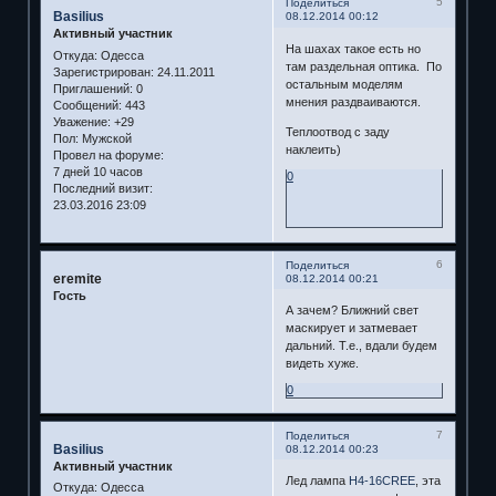
5
Поделиться
Basilius
08.12.2014 00:12
Активный участник
На шахах такое есть но
Откуда:
Одесса
там раздельная оптика. По
Зарегистрирован
: 24.11.2011
остальным моделям
Приглашений:
0
мнения раздваиваются.
Сообщений:
443
Уважение:
+29
Теплоотвод с заду
Пол:
Мужской
наклеить)
Провел на форуме:
7 дней 10 часов
0
Последний визит:
23.03.2016 23:09
6
Поделиться
eremite
08.12.2014 00:21
Гость
А зачем? Ближний свет
маскирует и затмевает
дальний. Т.е., вдали будем
видеть хуже.
0
7
Поделиться
Basilius
08.12.2014 00:23
Активный участник
Лед лампа
H4-16CREE
, эта
Откуда:
Одесса