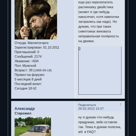
еще раз перелопатить
распиновку джойстика
(может я где-нибудь
накосячил, хотя лампочки
загорались как надо). Но
думаю, что при таких
симптомах виновата
неправильная полярность
на движке.
Откуда:
Магнитогорск
Зарегистрирован
: 01.10.2011
0
Приглашений:
0
Сообщений:
2174
Уважение:
+504
Пол:
Мужской
Возраст:
39
[1986-08-19]
Провел на форуме:
5 месяцев 8 дней
Последний визит:
Сегодня 18:42
7
Поделиться
Александр
26.02.2012 13:37
Старожил
ну я думаю что-нибудь
придумаю, либо оставлю
так. Тема я думаю полезна,
мб в FAQ?