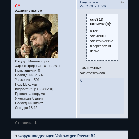
11
Поделиться
CY.
23.05.2012 19:35
Администратор
gus313
написал(а):
а так
элементы
электрические
в зеркалах от
чего?
Откуда:
Магнитогорск
Зарегистрирован
: 01.10.2011
Там штатные
Приглашений:
0
электрозеркала
Сообщений:
2174
Уважение:
+504
0
Пол:
Мужской
Возраст:
39
[1986-08-19]
Провел на форуме:
5 месяцев 8 дней
Последний визит:
Сегодня 18:42
Страница:
1
»
Форум владельцев Volkswagen Passat B2