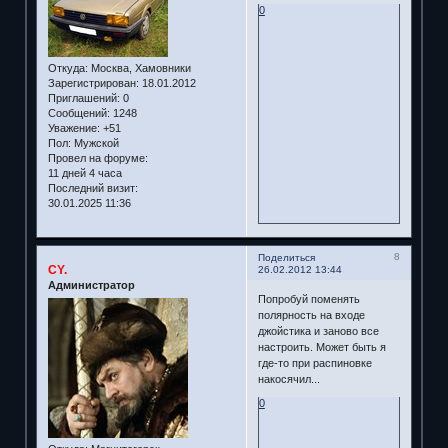
0
Откуда:
Москва, Хамовники
Зарегистрирован
: 18.01.2012
Приглашений:
0
Сообщений:
1248
Уважение:
+51
Пол:
Мужской
Провел на форуме:
11 дней 4 часа
Последний визит:
30.01.2025 11:36
8
Поделиться
CY.
26.02.2012 13:44
Администратор
Попробуй поменять
полярность на входе
джойстика и заново все
настроить. Может быть я
где-то при распиновке
накосячил...
0