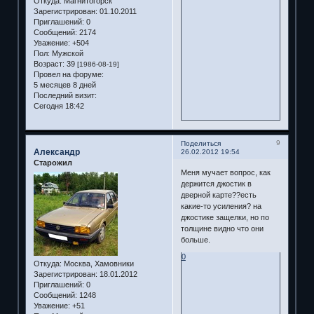
Откуда:
Магнитогорск
Зарегистрирован
: 01.10.2011
Приглашений:
0
Сообщений:
2174
Уважение:
+504
Пол:
Мужской
Возраст:
39
[1986-08-19]
Провел на форуме:
5 месяцев 8 дней
Последний визит:
Сегодня 18:42
9
Поделиться
Александр
26.02.2012 19:54
Старожил
Меня мучает вопрос, как
держится джостик в
дверной карте??есть
какие-то усиления? на
джостике защелки, но по
толщине видно что они
больше.
0
Откуда:
Москва, Хамовники
Зарегистрирован
: 18.01.2012
Приглашений:
0
Сообщений:
1248
Уважение:
+51