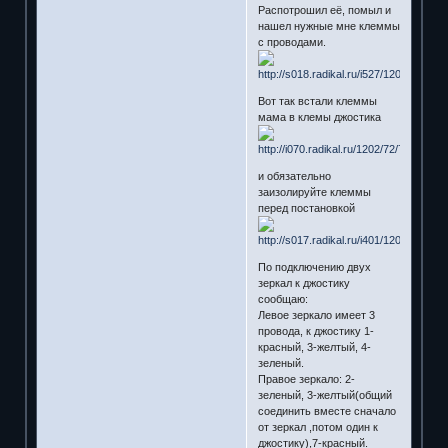
Распотрошил её, помыл и
нашел нужные мне клеммы
с проводами.
Вот так встали клеммы
мама в клемы джостика
и обязательно
заизолируйте клеммы
перед постановкой
По подключению двух
зеркал к джостику
сообщаю:
Левое зеркало имеет 3
провода, к джостику 1-
красный, 3-желтый, 4-
зеленый.
Правое зеркало: 2-
зеленый, 3-желтый(общий
соединить вместе сначало
от зеркал ,потом один к
джостику),7-красный.