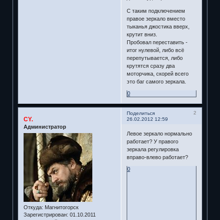
С таким подключением
правое зеркало вместо
тыканья джостика вверх,
крутит вниз.
Пробовал переставить -
итог нулевой, либо всё
перепутывается, либо
крутятся сразу два
моторчика, скорей всего
это баг самого зеркала.
0
2
Поделиться
CY.
26.02.2012 12:59
Администратор
Левое зеркало нормально
работает? У правого
зеркала регулировка
вправо-влево работает?
0
Откуда:
Магнитогорск
Зарегистрирован
: 01.10.2011