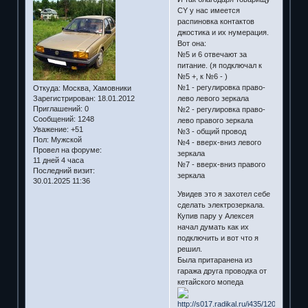
CY у нас имеется
распиновка контактов
джостика и их нумерация.
Вот она:
№5 и 6 отвечают за
питание. (я подключал к
№5 +, к №6 - )
№1 - регулировка право-
Откуда:
Москва, Хамовники
лево левого зеркала
Зарегистрирован
: 18.01.2012
Приглашений:
0
№2 - регулировка право-
Сообщений:
1248
лево правого зеркала
Уважение:
+51
№3 - общий провод
Пол:
Мужской
№4 - вверх-вниз левого
Провел на форуме:
зеркала
11 дней 4 часа
№7 - вверх-вниз правого
Последний визит:
зеркала
30.01.2025 11:36
Увидев это я захотел себе
сделать электрозеркала.
Купив пару у Алексея
начал думать как их
подключить и вот что я
решил.
Была притаранена из
гаража друга проводка от
кетайского мопеда