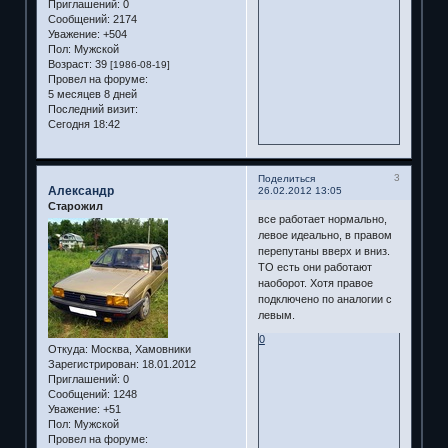
Приглашений:
0
Сообщений:
2174
Уважение:
+504
Пол:
Мужской
Возраст:
39
[1986-08-19]
Провел на форуме:
5 месяцев 8 дней
Последний визит:
Сегодня 18:42
3
Поделиться
Александр
26.02.2012 13:05
Старожил
все работает нормально,
левое идеально, в правом
перепутаны вверх и вниз.
ТО есть они работают
наоборот. Хотя правое
подключено по аналогии с
левым.
0
Откуда:
Москва, Хамовники
Зарегистрирован
: 18.01.2012
Приглашений:
0
Сообщений:
1248
Уважение:
+51
Пол:
Мужской
Провел на форуме: