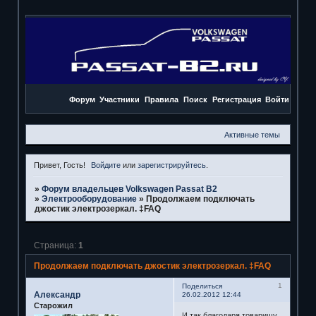
Форум
Участники
Правила
Поиск
Регистрация
Войти
Активные темы
Привет, Гость!
Войдите
или
зарегистрируйтесь
.
»
Форум владельцев Volkswagen Passat B2
»
Электрооборудование
»
Продолжаем подключать
джостик электрозеркал. ‡FAQ
Страница:
1
Продолжаем подключать джостик электрозеркал. ‡FAQ
1
Поделиться
Александр
26.02.2012 12:44
Старожил
И так благодаря товарищу