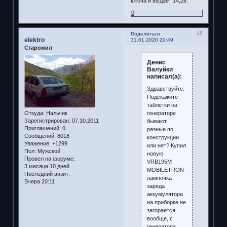
ключа и выдаёт 14,2в.
0
15
Поделиться
elektro
31.01.2020 20:49
Старожил
Денис
Валуйки
написал(а):
Здравствуйте.
Подскажите
таблетки на
генераторе
Откуда:
Нальчик
Зарегистрирован
: 07.10.2011
бывают
Приглашений:
0
разные по
Сообщений:
8018
конструкции
Уважение:
+1299
или нет? Купил
Пол:
Мужской
новую
Провел на форуме:
VRB195M
3 месяца 10 дней
MOBILETRON-
Последний визит:
лампочка
Вчера 20:11
заряда
аккумулятора
на приборке не
загорается
вообще, с
генератора