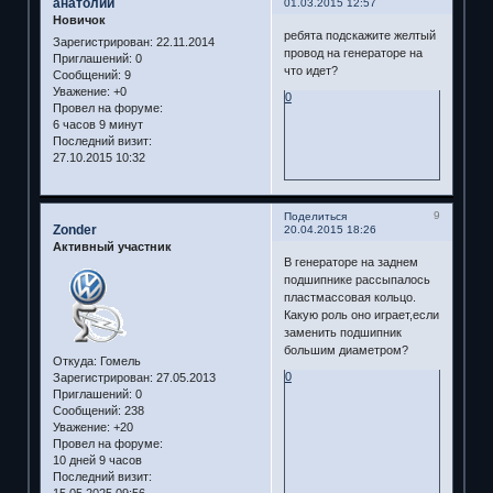
анатолий
01.03.2015 12:57
Новичок
ребята подскажите желтый
Зарегистрирован
: 22.11.2014
провод на генераторе на
Приглашений:
0
что идет?
Сообщений:
9
Уважение:
+0
0
Провел на форуме:
6 часов 9 минут
Последний визит:
27.10.2015 10:32
9
Поделиться
Zonder
20.04.2015 18:26
Активный участник
В генераторе на заднем
подшипнике рассыпалось
пластмассовая кольцо.
Какую роль оно играет,если
заменить подшипник
большим диаметром?
Откуда:
Гомель
0
Зарегистрирован
: 27.05.2013
Приглашений:
0
Сообщений:
238
Уважение:
+20
Провел на форуме:
10 дней 9 часов
Последний визит:
15.05.2025 09:56