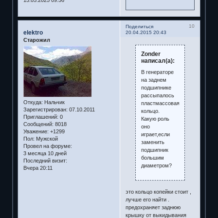
10
Поделиться
elektro
20.04.2015 20:43
Старожил
Zonder
написал(а):
В генераторе
на заднем
подшипнике
рассыпалось
Откуда:
Нальчик
пластмассовая
Зарегистрирован
: 07.10.2011
кольцо.
Приглашений:
0
Какую роль
Сообщений:
8018
оно
Уважение:
+1299
играет,если
Пол:
Мужской
заменить
Провел на форуме:
подшипник
3 месяца 10 дней
большим
Последний визит:
диаметром?
Вчера 20:11
это кольцо копейки стоит ,
лучше его найти .
предохраняет заднюю
крышку от выкидывания