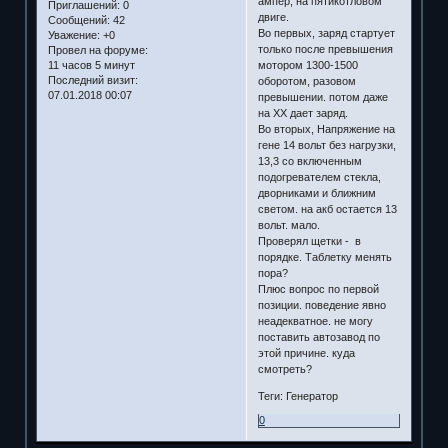
ампер, на пятикотловом
Приглашений:
0
двиге.
Сообщений:
42
Во первых, заряд стартует
Уважение:
+0
только после превышения
Провел на форуме:
мотором 1300-1500
11 часов 5 минут
Последний визит:
оборотом, разовом
07.01.2018 00:07
превышении. потом даже
на ХХ дает заряд.
Во вторых, Напряжение на
гене 14 вольт без нагрузки,
13,3 со включенным
подогревателем стекла,
дворниками и ближним
светом. на акб остается 13
вольт. мало.
Проверял щетки - в
порядке. Таблетку менять
пора?
Плюс вопрос по первой
позиции. поведение явно
неадекватное. не могу
поставить автозавод по
этой причине. куда
смотреть?
Теги: Генератор
0