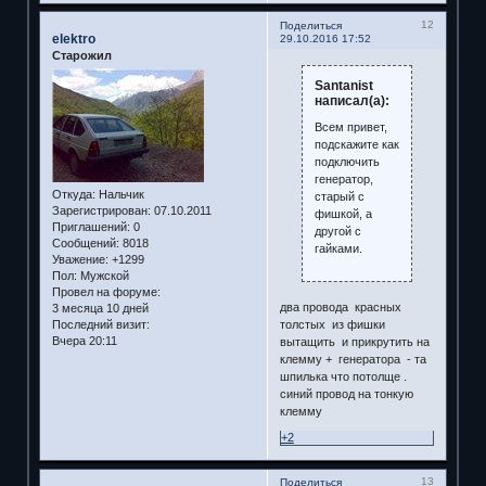
12
Поделиться
elektro
29.10.2016 17:52
Старожил
Santanist
написал(а):
Всем привет,
подскажите как
подключить
генератор,
Откуда:
Нальчик
старый с
Зарегистрирован
: 07.10.2011
фишкой, а
Приглашений:
0
другой с
Сообщений:
8018
гайками.
Уважение:
+1299
Пол:
Мужской
Провел на форуме:
два провода красных
3 месяца 10 дней
Последний визит:
толстых из фишки
Вчера 20:11
вытащить и прикрутить на
клемму + генератора - та
шпилька что потолще .
синий провод на тонкую
клемму
+2
13
Поделиться