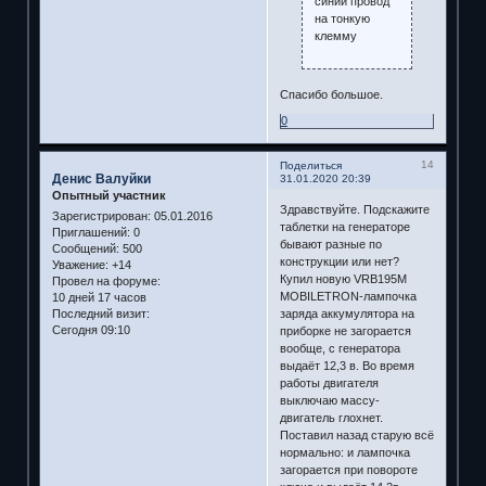
синий провод
на тонкую
клемму
Спасибо большое.
0
14
Поделиться
Денис Валуйки
31.01.2020 20:39
Опытный участник
Здравствуйте. Подскажите
Зарегистрирован
: 05.01.2016
таблетки на генераторе
Приглашений:
0
бывают разные по
Сообщений:
500
конструкции или нет?
Уважение:
+14
Купил новую VRB195M
Провел на форуме:
MOBILETRON-лампочка
10 дней 17 часов
Последний визит:
заряда аккумулятора на
Сегодня 09:10
приборке не загорается
вообще, с генератора
выдаёт 12,3 в. Во время
работы двигателя
выключаю массу-
двигатель глохнет.
Поставил назад старую всё
нормально: и лампочка
загорается при повороте