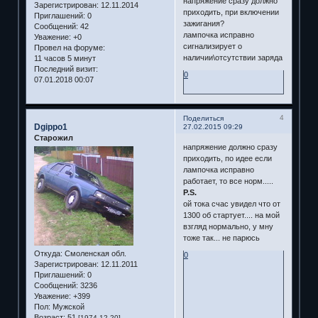
напряжение сразу должно
Зарегистрирован
: 12.11.2014
приходить, при включении
Приглашений:
0
зажигания?
Сообщений:
42
лампочка исправно
Уважение:
+0
сигнализирует о
Провел на форуме:
наличии\отсутствии заряда
11 часов 5 минут
Последний визит:
0
07.01.2018 00:07
4
Поделиться
Dgippo1
27.02.2015 09:29
Старожил
напряжение должно сразу
приходить, по идее если
лампочка исправно
работает, то все норм.....
P.S.
ой тока счас увидел что от
1300 об стартует.... на мой
взгляд нормально, у мну
тоже так... не парюсь
Откуда:
Смоленская обл.
0
Зарегистрирован
: 12.11.2011
Приглашений:
0
Сообщений:
3236
Уважение:
+399
Пол:
Мужской
Возраст:
51
[1974-12-20]