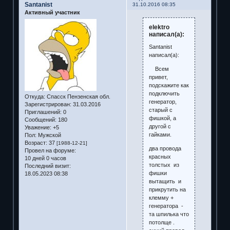
Santanist
31.10.2016 08:35
Активный участник
elektro
написал(а):
Santanist
написал(а):
Всем
привет,
подскажите как
подключить
Откуда:
Спасск Пензенская обл.
генератор,
Зарегистрирован
: 31.03.2016
старый с
Приглашений:
0
фишкой, а
Сообщений:
180
другой с
Уважение:
+5
гайками.
Пол:
Мужской
Возраст:
37
[1988-12-21]
два провода
Провел на форуме:
красных
10 дней 0 часов
толстых из
Последний визит:
фишки
18.05.2023 08:38
вытащить и
прикрутить на
клемму +
генератора -
та шпилька что
потолще .