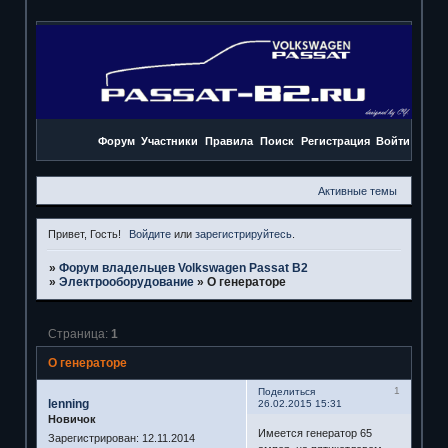
Форум
Участники
Правила
Поиск
Регистрация
Войти
Активные темы
Привет, Гость!
Войдите
или
зарегистрируйтесь
.
»
Форум владельцев Volkswagen Passat B2
»
Электрооборудование
»
О генераторе
Страница:
1
О генераторе
1
Поделиться
lenning
26.02.2015 15:31
Новичок
Имеется генератор 65
Зарегистрирован
: 12.11.2014