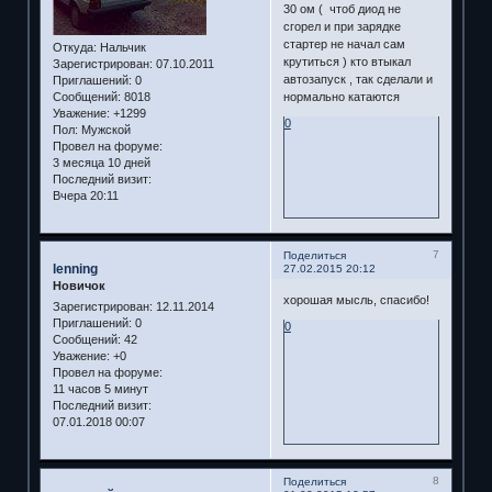
30 ом ( чтоб диод не
сгорел и при зарядке
стартер не начал сам
Откуда:
Нальчик
крутиться ) кто втыкал
Зарегистрирован
: 07.10.2011
автозапуск , так сделали и
Приглашений:
0
Сообщений:
8018
нормально катаются
Уважение:
+1299
0
Пол:
Мужской
Провел на форуме:
3 месяца 10 дней
Последний визит:
Вчера 20:11
7
Поделиться
lenning
27.02.2015 20:12
Новичок
хорошая мысль, спасибо!
Зарегистрирован
: 12.11.2014
Приглашений:
0
0
Сообщений:
42
Уважение:
+0
Провел на форуме:
11 часов 5 минут
Последний визит:
07.01.2018 00:07
8
Поделиться