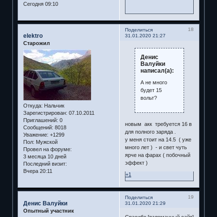
Сегодня 09:10
18
Поделиться
elektro
31.01.2020 21:27
Старожил
Денис
Валуйки
написал(а):
А не много
будет 15
вольт?
Откуда:
Нальчик
Зарегистрирован
: 07.10.2011
Приглашений:
0
новым акк требуется 16 в
Сообщений:
8018
для полного заряда .
Уважение:
+1299
у меня стоит на 14.5 ( уже
Пол:
Мужской
много лет ) - и свет чуть
Провел на форуме:
ярче на фарах ( побочный
3 месяца 10 дней
эффект )
Последний визит:
Вчера 20:11
+1
19
Поделиться
Денис Валуйки
31.01.2020 21:29
Опытный участник