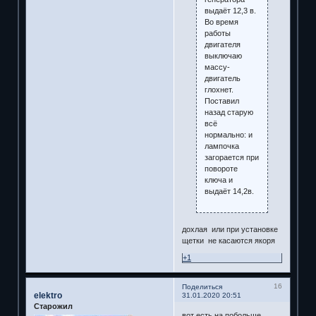
выдаёт 12,3 в.
Во время
работы
двигателя
выключаю
массу-
двигатель
глохнет.
Поставил
назад старую
всё
нормально: и
лампочка
загорается при
повороте
ключа и
выдаёт 14,2в.
дохлая или при установке
щетки не касаются якоря
+1
16
Поделиться
elektro
31.01.2020 20:51
Старожил
вот есть на побольше