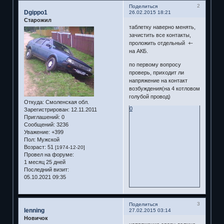
2
Поделиться
Dgippo1
26.02.2015 18:21
Старожил
таблетку наверно менять,
зачистить все контакты,
проложить отдельный +-
на АКБ.
по первому вопросу
проверь, приходит ли
напряжение на контакт
возбуждения(на 4 котловом
голубой провод)
Откуда:
Смоленская обл.
0
Зарегистрирован
: 12.11.2011
Приглашений:
0
Сообщений:
3236
Уважение:
+399
Пол:
Мужской
Возраст:
51
[1974-12-20]
Провел на форуме:
1 месяц 25 дней
Последний визит:
05.10.2021 09:35
3
Поделиться
lenning
27.02.2015 03:14
Новичок