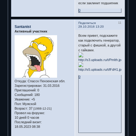
если заклинит подшипник
0
11
Поделиться
Santanist
29.10.2016 13:20
Активный участник
Всем привет, подскажите
как подключить генератор,
старый с фишкой, а другой
с гайками.
0
Откуда:
Спасск Пензенская обл.
Зарегистрирован
: 31.03.2016
Приглашений:
0
Сообщений:
180
Уважение:
+5
Пол:
Мужской
Возраст:
37
[1988-12-21]
Провел на форуме:
10 дней 0 часов
Последний визит:
18.05.2023 08:38