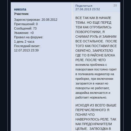
20
Поделиться
никола
27.06.2013 23:52
Участник
ВСЕ ТАК КАК В НАЧАЛЕ
Зарегистрирован
: 20.08.2012
ТЕМЫ. НО ЕЩЕ ПЕРЕД
Приглашений:
0
ТЕМ КАК ОТРУБИЛИСЬ
Сообщений:
73
ПОВОРОТНИКИ, Я
Уважение:
+0
СНИМАЛ РУЛЬ И ЗАМНИМ
Провел на форуме:
ВСЕ ОСТАЛЬНОЕ. ПОСЛЕ
1 день 2 часа
Последний визит:
ТОГО КАК ПОСТАВИЛ ВСЕ
12.07.2013 23:39
ОБРАТНО, ЗАКРЕХТЕЛО
ГДЕ ТО В РАЙОНЕ БЛОКА
РЕЛЕ. ПОСЛЕ ЧЕГО
возникла проблема с
поворотами постояно горит
в полнакала индикатор на
приборке, при включении
загорается в накал но
повороты не работают,
аварийка включается и
работает нормально.
ИСХОДЯ ИЗ ВСЕГО ВЫШЕ
ПЕРЕЧИСЛЕННОГО Я
ПОНЯЛ ЧТО
НАВЕРНУЛОСЬ РЕЛЕ. ТАК
КАК ПРЕДОХРАНИТЕЛИ
ЦЕЛЫЕ. ЗАГВОЗДКА В