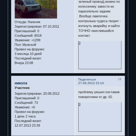
зеленый провод),можно по
колхозному завести их
параллельно задним
.Вообще лампочка-
контролька чудеса творит -
Откуда:
Нальчик
воткнуть аварийку и найти
Зарегистрирован
: 07.10.2011
ТОЧНО окислившийся
Приглашений:
0
Сообщений:
8018
контакт.
Уважение:
+1299
0
Пол:
Мужской
Провел на форуме:
3 месяца 10 дней
Последний визит:
Вчера 23:08
19
Поделиться
никола
27.06.2013 23:14
Участник
проблему решил поставив
Зарегистрирован
: 20.08.2012
поворотники от др. б2.
Приглашений:
0
Сообщений:
73
0
Уважение:
+0
Провел на форуме:
1 день 2 часа
Последний визит:
12.07.2013 23:39