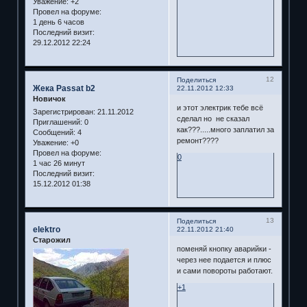
Уважение:
+2
Провел на форуме:
1 день 6 часов
Последний визит:
29.12.2012 22:24
12
Поделиться
Жека Passat b2
22.11.2012 12:33
Новичок
и этот электрик тебе всё
Зарегистрирован
: 21.11.2012
сделал но не сказал
Приглашений:
0
как???.....много заплатил за
Сообщений:
4
ремонт????
Уважение:
+0
Провел на форуме:
0
1 час 26 минут
Последний визит:
15.12.2012 01:38
13
Поделиться
elektro
22.11.2012 21:40
Старожил
поменяй кнопку аварийки -
через нее подается и плюс
и сами повороты работают.
+1