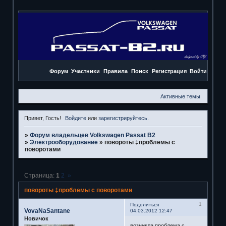
Форум
Участники
Правила
Поиск
Регистрация
Войти
Активные темы
Привет, Гость!
Войдите
или
зарегистрируйтесь
.
»
Форум владельцев Volkswagen Passat B2
»
Электрооборудование
»
повороты ‡проблемы с
поворотами
Страница:
1
2
»
повороты ‡проблемы с поворотами
1
Поделиться
VovaNaSantane
04.03.2012 12:47
Новичок
возникла проблема с