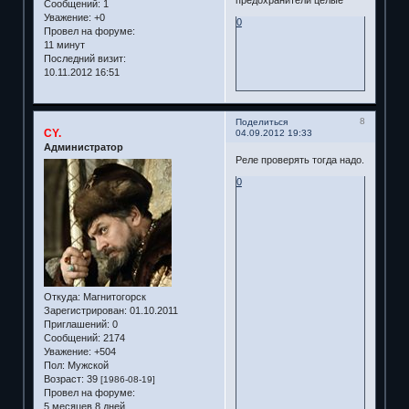
предохранители целые
Сообщений:
1
Уважение:
+0
0
Провел на форуме:
11 минут
Последний визит:
10.11.2012 16:51
8
Поделиться
CY.
04.09.2012 19:33
Администратор
Реле проверять тогда надо.
0
Откуда:
Магнитогорск
Зарегистрирован
: 01.10.2011
Приглашений:
0
Сообщений:
2174
Уважение:
+504
Пол:
Мужской
Возраст:
39
[1986-08-19]
Провел на форуме:
5 месяцев 8 дней