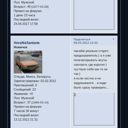
Пол:
Мужской
Возраст:
49
[1977-03-28]
Провел на форуме:
1 день 23 часа
Последний визит:
24.04.2017 17:58
4
Поделиться
VovaNaSantane
09.03.2012 12:43
Новичок
пасиба! реально сгорел
предохранитель:) а я уже
полезвскрывать жгуты
смотреть где коротит:)
чуствую себя как то не
так:)
Откуда:
Минск, Белорусь
я если честно и не
Зарегистрирован
: 02.02.2012
задумывался... а надо
Приглашений:
0
было сразу проверить...
Сообщений:
23
Уважение:
+0
0
Пол:
Мужской
Возраст:
37
[1989-03-14]
Провел на форуме:
7 часов 30 минут
Последний визит:
13.12.2012 21:31