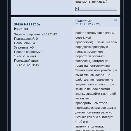
видимо ты не нашел)
+1
10
Поделиться
Жека Passat b2
21.11.2012 22:23
Новичок
ребят столкнулся с очень
Зарегистрирован
: 21.11.2012
серьёзной
Приглашений:
0
проблемой(.....заменил всю
Сообщений:
4
переднюю приборную
Уважение:
+0
панель после чего
Провел на форуме:
перестали работать
1 час 26 минут
Последний визит:
повороты( контролька
15.12.2012 01:38
горит на постоянку,при
"включеном повороте"а при
выключеном слабо...не
работают не передние не
задние поворотники....при
замене панели сломал
кнопку аварийки так что её
не как не
проверить....смотрел
предохранители все целые
думал поменять реле но
незнаю как оно выглядит
чтоб его
заменить....смотрю
стандартные схемы