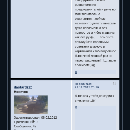
расположения
предохранителей и реле но
моя значительно
отличается....сейчас
незнаю что делать выехать
даже невозможно без
поворотов а я без машины
как без рук(((......помогите
пожалуйста хорошими
советами а можно и
картинками чтоб подробнее
было чтоб лишний раз не
переспрашивать!!!!!.....заранее
спасибо!!!!))))
0
11
Поделиться
dastardzzz
21.11.2012 23:16
Новичок
было как у тебя,но ездил к
электрику...(((
0
Зарегистрирован
: 08.02.2012
Приглашений:
0
Сообщений:
42