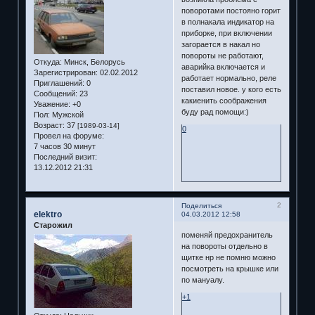
поворотами постояно горит
в полнакала индикатор на
приборке, при включении
загорается в накал но
повороты не работают,
Откуда:
Минск, Белорусь
аварийка включается и
Зарегистрирован
: 02.02.2012
работает нормально, реле
Приглашений:
0
поставил новое. у кого есть
Сообщений:
23
какиенить соображения
Уважение:
+0
буду рад помощи:)
Пол:
Мужской
Возраст:
37
[1989-03-14]
0
Провел на форуме:
7 часов 30 минут
Последний визит:
13.12.2012 21:31
2
Поделиться
elektro
04.03.2012 12:58
Старожил
поменяй предохранитель
на повороты отдельно в
щитке нр не помню можно
посмотреть на крышке или
по мануалу.
+1