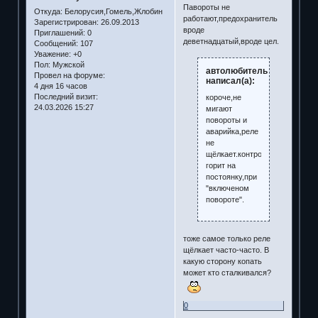
Павороты не
Откуда:
Белорусия,Гомель,Жлобин
работают,предохранитель
Зарегистрирован
: 26.09.2013
вроде
Приглашений:
0
деветнадцатый,вроде цел.
Сообщений:
107
Уважение:
+0
Пол:
Мужской
автолюбитель
Провел на форуме:
написал(а):
4 дня 16 часов
Последний визит:
короче,не
24.03.2026 15:27
мигают
повороты и
аварийка,реле
не
щёлкает.контролька
горит на
постоянку,при
"включеном
повороте".
тоже самое только реле
щёлкает часто-часто. В
какую сторону копать
может кто сталкивался?
0