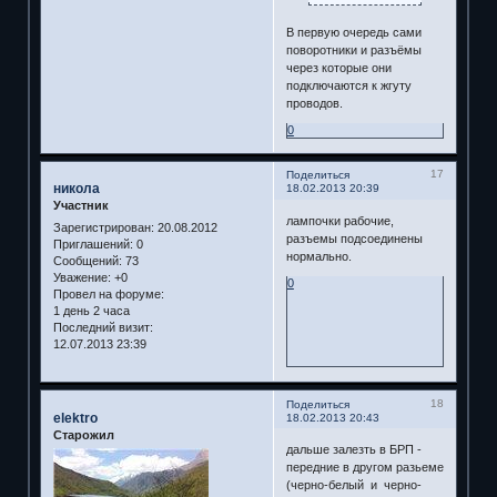
В первую очередь сами
поворотники и разъёмы
через которые они
подключаются к жгуту
проводов.
0
17
Поделиться
никола
18.02.2013 20:39
Участник
лампочки рабочие,
Зарегистрирован
: 20.08.2012
разъемы подсоединены
Приглашений:
0
нормально.
Сообщений:
73
Уважение:
+0
0
Провел на форуме:
1 день 2 часа
Последний визит:
12.07.2013 23:39
18
Поделиться
elektro
18.02.2013 20:43
Старожил
дальше залезть в БРП -
передние в другом разьеме
(черно-белый и черно-