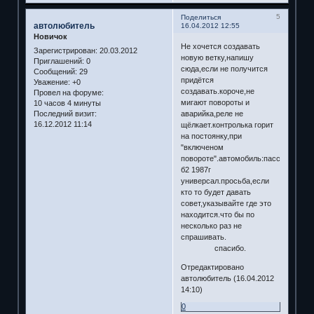
5
Поделиться
автолюбитель
16.04.2012 12:55
Новичок
Не хочется создавать
Зарегистрирован
: 20.03.2012
новую ветку,напишу
Приглашений:
0
сюда,если не получится
Сообщений:
29
придётся
Уважение:
+0
создавать.короче,не
Провел на форуме:
мигают повороты и
10 часов 4 минуты
Последний визит:
аварийка,реле не
16.12.2012 11:14
щёлкает.контролька горит
на постоянку,при
"включеном
повороте".автомобиль:пассат
б2 1987г
универсал.просьба,если
кто то будет давать
совет,указывайте где это
находится.что бы по
несколько раз не
спрашивать.
спасибо.
Отредактировано
автолюбитель (16.04.2012
14:10)
0