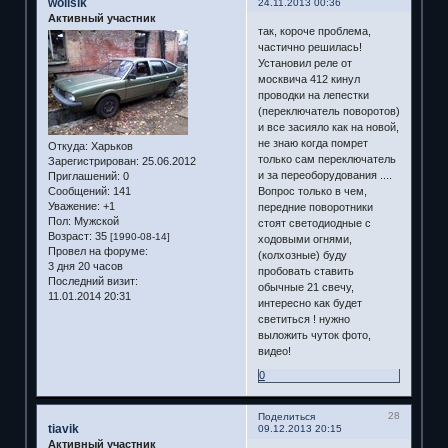
wollsik
24.11.2013 00:36
Активный участник
так, короче проблема,
частично решилась!
Установил реле от
москвича 412 кинул
проводки на лепестки
(переключатель поворотов)
и все засияло как на новой,
не знаю когда помрет
Откуда:
Харьков
только сам переключатель
Зарегистрирован
: 25.06.2012
и за переоборудования ....
Приглашений:
0
Сообщений:
141
Вопрос только в чем,
Уважение:
+1
передние поворотники
Пол:
Мужской
стоят светодиодные с
Возраст:
35
[1990-08-14]
ходовыми огнями,
Провел на форуме:
(колхозные) буду
3 дня 20 часов
пробовать ставить
Последний визит:
обычные 21 свечу,
11.01.2014 20:31
интересно как будет
светиться ! нужно
выложить чуток фото,
видео!
0
28
Поделиться
tiavik
09.12.2013 20:15
Активный участник