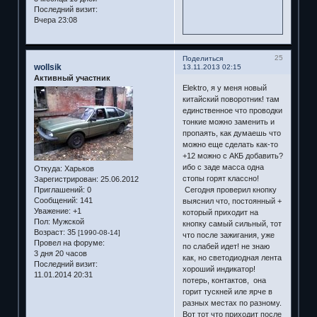
Последний визит:
Вчера 23:08
25
Поделиться
wollsik
13.11.2013 02:15
Активный участник
Elektro, я у меня новый
китайский поворотник! там
единственное что проводки
тонкие можно заменить и
пропаять, как думаешь что
можно еще сделать как-то
+12 можно с АКБ добавить?
ибо с заде масса одна
Откуда:
Харьков
стопы горят классно!
Зарегистрирован
: 25.06.2012
Сегодня проверил кнопку
Приглашений:
0
Сообщений:
141
выяснил что, постоянный +
Уважение:
+1
который приходит на
Пол:
Мужской
кнопку самый сильный, тот
Возраст:
35
[1990-08-14]
что после зажигания, уже
Провел на форуме:
по слабей идет! не знаю
3 дня 20 часов
как, но светодиодная лента
Последний визит:
хороший индикатор!
11.01.2014 20:31
потерь, контактов, она
горит тускней иле ярче в
разных местах по разному.
Вот тот что приходит после