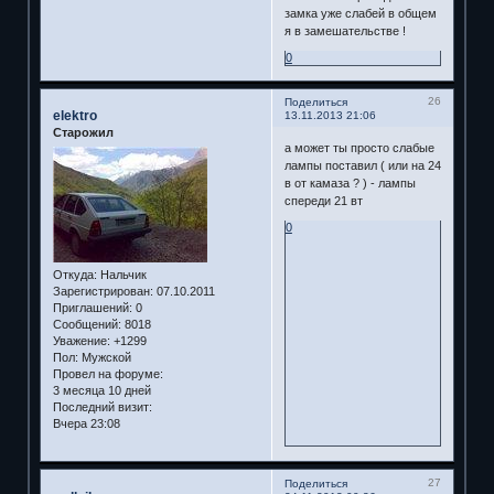
замка уже слабей в общем
я в замешательстве !
0
26
Поделиться
elektro
13.11.2013 21:06
Старожил
а может ты просто слабые
лампы поставил ( или на 24
в от камаза ? ) - лампы
спереди 21 вт
0
Откуда:
Нальчик
Зарегистрирован
: 07.10.2011
Приглашений:
0
Сообщений:
8018
Уважение:
+1299
Пол:
Мужской
Провел на форуме:
3 месяца 10 дней
Последний визит:
Вчера 23:08
27
Поделиться