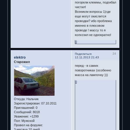
погорели клеммы, подгибал
чистил!
Возникли вопросы 1)где
еще могут окислится
проводки? ибо проблема
именно в плюсовом
проводе ! массу то я
колхозил не однократно!
0
24
Поделиться
elektro
12.11.2013 21:43
Старожил
перед - в самих
поворотниках (особенно
масса на лампочку )))
0
Откуда:
Нальчик
Зарегистрирован
: 07.10.2011
Приглашений:
0
Сообщений:
8018
Уважение:
+1299
Пол:
Мужской
Провел на форуме:
3 месяца 10 дней