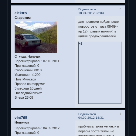
6
Поделиться
elektro
18.04.2012 23:03
Старожил
для проверки пойдет реле
поворотов от таза 08-09 -
нр 12 (правый нижний) в
щитке предохранителей.
+1
Откуда:
Нальчик
Зарегистрирован
: 07.10.2011
Приглашений:
0
Сообщений:
8018
Уважение:
+1299
Пол:
Мужской
Провел на форуме:
3 месяца 10 дней
Последний визит:
Вчера 23:08
7
Поделиться
vint765
04.09.2012 18:31
Новичок
проблема такая же как и в
Зарегистрирован
: 04.09.2012
первом посте темы, но
Приглашений:
0