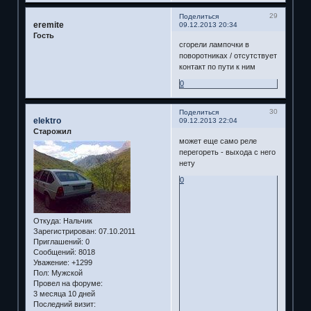
29
Поделиться
eremite
09.12.2013 20:34
Гость
сгорели лампочки в
поворотниках / отсутствует
контакт по пути к ним
0
30
Поделиться
elektro
09.12.2013 22:04
Старожил
может еще само реле
перегореть - выхода с него
нету
0
Откуда:
Нальчик
Зарегистрирован
: 07.10.2011
Приглашений:
0
Сообщений:
8018
Уважение:
+1299
Пол:
Мужской
Провел на форуме:
3 месяца 10 дней
Последний визит: