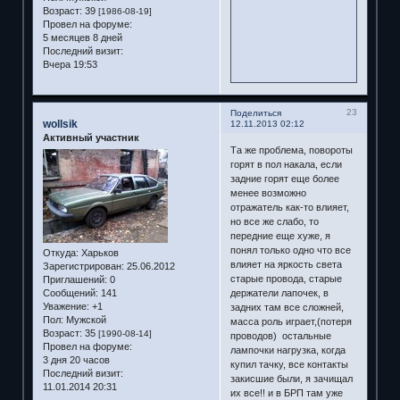
Возраст:
39
[1986-08-19]
Провел на форуме:
5 месяцев 8 дней
Последний визит:
Вчера 19:53
23
Поделиться
wollsik
12.11.2013 02:12
Активный участник
Та же проблема, повороты
горят в пол накала, если
задние горят еще более
менее возможно
отражатель как-то влияет,
но все же слабо, то
передние еще хуже, я
понял только одно что все
Откуда:
Харьков
влияет на яркость света
Зарегистрирован
: 25.06.2012
старые провода, старые
Приглашений:
0
Сообщений:
141
держатели лапочек, в
Уважение:
+1
задних там все сложней,
Пол:
Мужской
масса роль играет,(потеря
Возраст:
35
[1990-08-14]
проводов) остальные
Провел на форуме:
лампочки нагрузка, когда
3 дня 20 часов
купил тачку, все контакты
Последний визит:
закисшие были, я зачищал
11.01.2014 20:31
их все!! и в БРП там уже