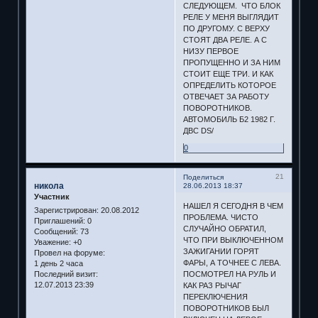
СЛЕДУЮЩЕМ. ЧТО БЛОК
РЕЛЕ У МЕНЯ ВЫГЛЯДИТ
ПО ДРУГОМУ. С ВЕРХУ
СТОЯТ ДВА РЕЛЕ. А С
НИЗУ ПЕРВОЕ
ПРОПУЩЕННО И ЗА НИМ
СТОИТ ЕЩЕ ТРИ. И КАК
ОПРЕДЕЛИТЬ КОТОРОЕ
ОТВЕЧАЕТ ЗА РАБОТУ
ПОВОРОТНИКОВ.
АВТОМОБИЛЬ Б2 1982 Г.
ДВС DS/
0
21
Поделиться
никола
28.06.2013 18:37
Участник
НАШЕЛ Я СЕГОДНЯ В ЧЕМ
Зарегистрирован
: 20.08.2012
ПРОБЛЕМА. ЧИСТО
Приглашений:
0
СЛУЧАЙНО ОБРАТИЛ,
Сообщений:
73
ЧТО ПРИ ВЫКЛЮЧЕННОМ
Уважение:
+0
ЗАЖИГАНИИ ГОРЯТ
Провел на форуме:
ФАРЫ, А ТОЧНЕЕ С ЛЕВА.
1 день 2 часа
Последний визит:
ПОСМОТРЕЛ НА РУЛЬ И
12.07.2013 23:39
КАК РАЗ РЫЧАГ
ПЕРЕКЛЮЧЕНИЯ
ПОВОРОТНИКОВ БЫЛ