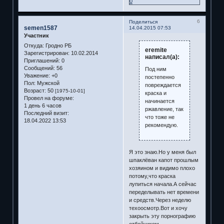
0
6
Поделиться
semen1587
14.04.2015 07:53
Участник
Откуда:
Гродно РБ
eremite
Зарегистрирован
: 10.02.2014
написал(а):
Приглашений:
0
Сообщений:
56
Под ним
Уважение:
+0
постепенно
Пол:
Мужской
повреждается
Возраст:
50
[1975-10-01]
краска и
Провел на форуме:
начинается
1 день 6 часов
ржавление, так
Последний визит:
что тоже не
18.04.2022 13:53
рекомендую.
Я это знаю.Но у меня был
шпаклёван капот прошлым
хозяином и видимо плохо
потому,что краска
лупиться начала.А сейчас
переделывать нет времени
и средств.Через неделю
техоосмотр.Вот и хочу
закрыть эту порнографию