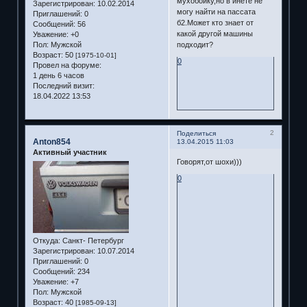
мухобойку,но в инете не
Зарегистрирован
: 10.02.2014
могу найти на пассата
Приглашений:
0
б2.Может кто знает от
Сообщений:
56
какой другой машины
Уважение:
+0
подходит?
Пол:
Мужской
Возраст:
50
[1975-10-01]
0
Провел на форуме:
1 день 6 часов
Последний визит:
18.04.2022 13:53
2
Поделиться
Anton854
13.04.2015 11:03
Активный участник
Говорят,от шохи)))
0
Откуда:
Санкт- Петербург
Зарегистрирован
: 10.07.2014
Приглашений:
0
Сообщений:
234
Уважение:
+7
Пол:
Мужской
Возраст:
40
[1985-09-13]