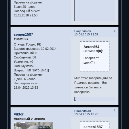
Провел на форуме:
3 дня 20 часов
Последний визит:
11.11.2018 21:50
3
Поделиться
semen1587
13.04.2015 13:53
Участник
Откуда:
Гродно РБ
Anton854
Зарегистрирован
: 10.02.2014
написал(а):
Приглашений:
0
Сообщений:
56
Говорят,от
Уважение:
+0
шохи)))
Пол:
Мужской
Возраст:
50
[1975-10-01]
Провел на форуме:
Мне тоже говорили,что от
1 день 6 часов
Паджеро подходят.Вот
Последний визит:
хотелось бы знать
18.04.2022 13:53
наверняка.
0
4
Поделиться
Viktor
13.04.2015 15:40
Активный участник
semen1587