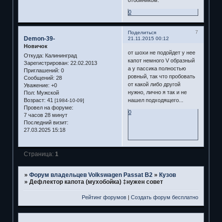
отбойником.
0
7
Поделиться
Demon-39-
21.11.2015 00:12
Новичок
от шохи не подойдет у нее
Откуда:
Калининград
капот немного V образный
Зарегистрирован
: 22.02.2013
а у пассика полностью
Приглашений:
0
ровный, так что пробовать
Сообщений:
28
от какой либо другой
Уважение:
+0
нужно, лично я так и не
Пол:
Мужской
Возраст:
41
нашел подходящего...
[1984-10-09]
Провел на форуме:
0
7 часов 28 минут
Последний визит:
27.03.2025 15:18
Страница:
1
»
Форум владельцев Volkswagen Passat B2
»
Кузов
»
Дефлектор капота (мухобойка) ‡нужен совет
Рейтинг форумов
|
Создать форум бесплатно