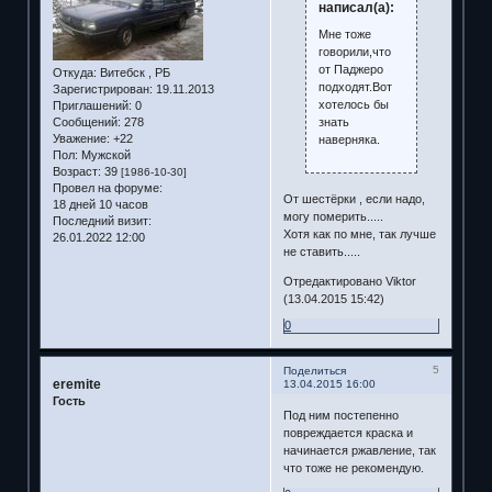
написал(а):
Мне тоже
говорили,что
от Паджеро
Откуда:
Витебск , РБ
подходят.Вот
Зарегистрирован
: 19.11.2013
хотелось бы
Приглашений:
0
знать
Сообщений:
278
Уважение:
+22
наверняка.
Пол:
Мужской
Возраст:
39
[1986-10-30]
Провел на форуме:
От шестёрки , если надо,
18 дней 10 часов
могу померить.....
Последний визит:
Хотя как по мне, так лучше
26.01.2022 12:00
не ставить.....
Отредактировано Viktor
(13.04.2015 15:42)
0
5
Поделиться
eremite
13.04.2015 16:00
Гость
Под ним постепенно
повреждается краска и
начинается ржавление, так
что тоже не рекомендую.