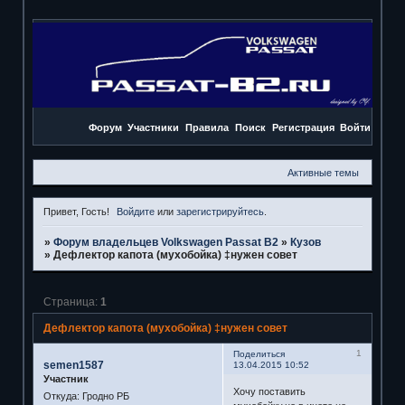
Форум
Участники
Правила
Поиск
Регистрация
Войти
Активные темы
Привет, Гость!
Войдите
или
зарегистрируйтесь
.
»
Форум владельцев Volkswagen Passat B2
»
Кузов
»
Дефлектор капота (мухобойка) ‡нужен совет
Страница:
1
Дефлектор капота (мухобойка) ‡нужен совет
1
Поделиться
semen1587
13.04.2015 10:52
Участник
Хочу поставить
Откуда:
Гродно РБ