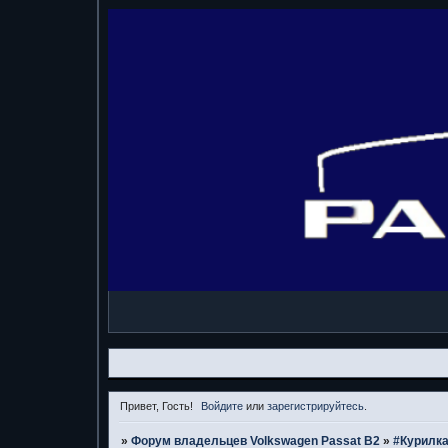
Привет, Гость!
Войдите
или
зарегистрируйтесь
.
»
Форум владельцев Volkswagen Passat B2
»
#Курилк