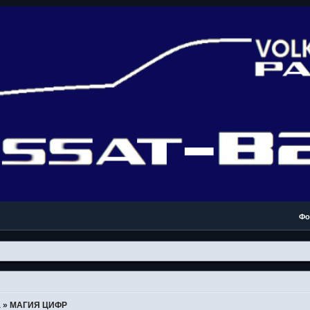
Фо
а
»
МАГИЯ ЦИФР