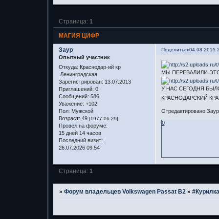
Страница:
1
МАГИЯ ЦИФР
Заур
Поделиться
04.08.2015 
Опытный участник
Откуда:
Краснодар-ий кр
МЫ ПЕРЕВАЛИЛИ ЭТО
.Ленинградская
Зарегистрирован
: 13.07.2013
У НАС СЕГОДНЯ БЫ
Приглашений:
0
Сообщений:
586
КРАСНОДАРСКИЙ КРА
Уважение:
+102
Пол:
Мужской
Отредактировано Заур 
Возраст:
49
[1977-06-29]
0
Провел на форуме:
15 дней 14 часов
Последний визит:
26.07.2026 09:54
Страница:
1
»
Форум владельцев Volkswagen Passat B2
»
#Курилк