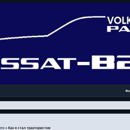
Фо
вто
»
Как я стал трактористом