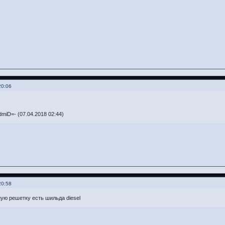
20:06
miD=- (07.04.2018 02:44)
20:58
ую решетку есть шильда diesel