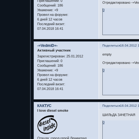
Приглашений:
0
Отредактировано -=Ved
Сообщений:
186
Уважение:
+9
0
Провел на форуме:
6 дней 12 часов
Последний визит:
07.04.2018 16:41
-=VedmiD=-
Поделиться
16.04.2012 
Активный участник
empty
Зарегистрирован
: 25.01.2012
Приглашений:
0
Отредактировано -=Ved
Сообщений:
186
Уважение:
+9
0
Провел на форуме:
6 дней 12 часов
Последний визит:
07.04.2018 16:41
КАКТУС
Поделиться
16.04.2012 
I love diesel smoke
ШИЛЬДА ЗАЧЕТНАЯ
0
Откуда:
город-герой Ленинград