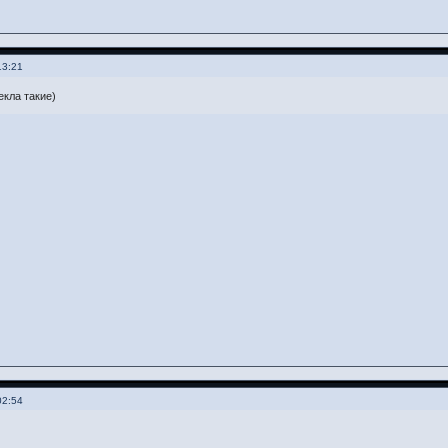
13:21
екла такие)
02:54