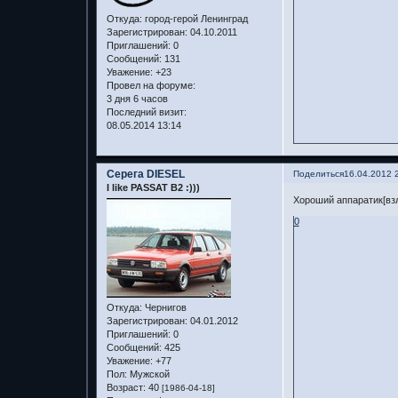
Откуда:
город-герой Ленинград
Зарегистрирован
: 04.10.2011
Приглашений:
0
Сообщений:
131
Уважение:
+23
Провел на форуме:
3 дня 6 часов
Последний визит:
08.05.2014 13:14
Серега DIESEL
Поделиться
16.04.2012 
I like PASSAT B2 :)))
Хороший аппаратик[вз
0
Откуда:
Чернигов
Зарегистрирован
: 04.01.2012
Приглашений:
0
Сообщений:
425
Уважение:
+77
Пол:
Мужской
Возраст:
40
[1986-04-18]