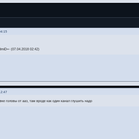
04:15
miD=- (07.04.2018 02:42)
12:47
вке головы от ааз, там вроде как один канал глушить надо