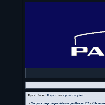
Привет, Гость!
Войдите
или
зарегистрируйтесь
.
»
Форум владельцев Volkswagen Passat B2
»
#Наши а