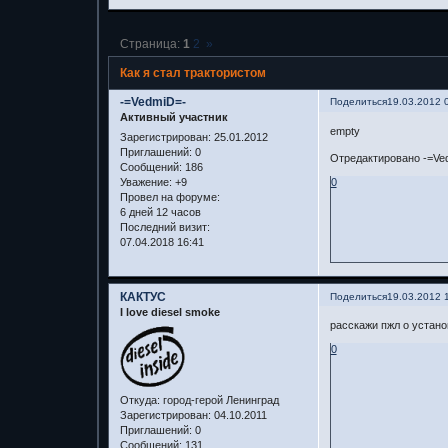
Страница:
1
2
»
Как я стал трактористом
-=VedmiD=-
Поделиться
19.03.2012 
Активный участник
empty
Зарегистрирован
: 25.01.2012
Приглашений:
0
Отредактировано -=Ved
Сообщений:
186
Уважение:
+9
0
Провел на форуме:
6 дней 12 часов
Последний визит:
07.04.2018 16:41
КАКТУС
Поделиться
19.03.2012 
I love diesel smoke
расскажи пжл о устано
0
Откуда:
город-герой Ленинград
Зарегистрирован
: 04.10.2011
Приглашений:
0
Сообщений:
131