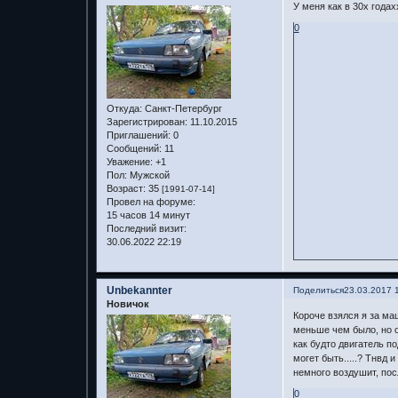
У меня как в 30х годахх
0
Откуда:
Санкт-Петербург
Зарегистрирован
: 11.10.2015
Приглашений:
0
Сообщений:
11
Уважение:
+1
Пол:
Мужской
Возраст:
35
[1991-07-14]
Провел на форуме:
15 часов 14 минут
Последний визит:
30.06.2022 22:19
Unbekannter
Поделиться
23.03.2017 
Новичок
Короче взялся я за маш
меньше чем было, но о
как будто двигатель по
могет быть.....? Тнвд
немного воздушит, посл
0