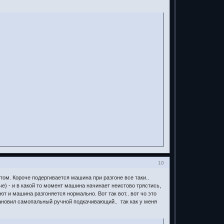
10
этом. Короче подергивается машина при разгоне все таки..
е) - и в какой то момент машина начинает неистово трястись,
ют и машина разгоняется нормально. Вот так вот.. вот чо это
становил самопальный ручной подкачивающий.. так как у меня