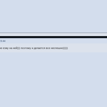
23:44
не езжу на ней))) поэтому и делается все неспешно)))))