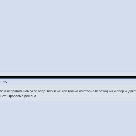
15:25
о в неправильном угле опер. впрыска. как только изготовил переходник и спер индикат
тянет! Проблема решена