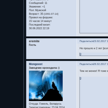
Сообщений:
11
Уважение:
+1
Пол:
Мужской
Возраст:
35
[1991-07-14]
Провел на форуме:
15 часов 14 минут
Последний визит:
30.06.2022 22:19
eremite
Поделиться
23.02.2017 
Гость
Не прошло и 2 лет [вз
0
Mongoost
Поделиться
26.02.2017 
Заводчик крокодила :)
Тем не менее! Я тоже 
0
Откуда:
Гомель, Беларусь
Зарегистрирован
: 23.04.2014