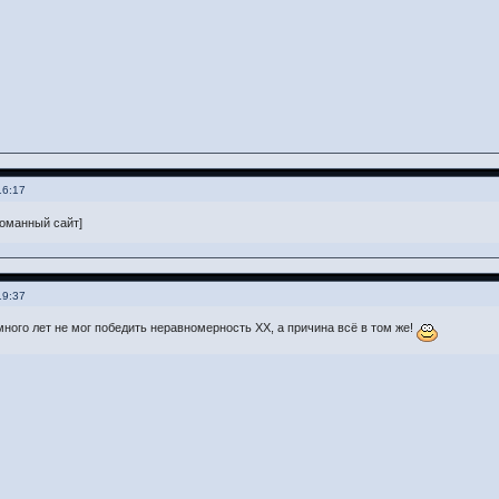
16:17
ломанный сайт]
19:37
много лет не мог победить неравномерность ХХ, а причина всё в том же!