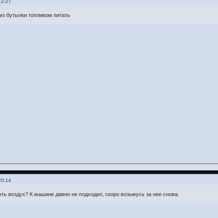
12:27
из бутылки топливом питать
20:14
ть воздух? К машине давно не подходил, скоро возьмусь за нее снова.