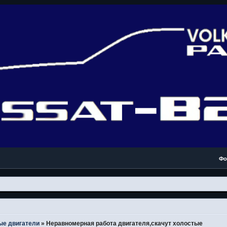
Фо
ые двигатели
»
Неравномерная работа двигателя,скачут холостые