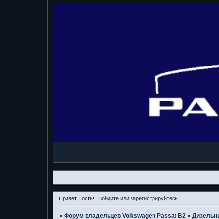
Привет, Гость!
Войдите
или
зарегистрируйтесь
.
»
Форум владельцев Volkswagen Passat B2
»
Дизельн