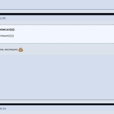
11:00
аписал(а):
спешно)))))
чень неспешно
00:14