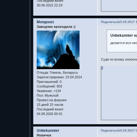
Последний визит:
30.06.2022 22:19
Mongoost
Поделиться
15.03.2017 
Заводчик крокодила :)
Unbekannter н
делается все не
Судя по всему ооооо
0
Откуда:
Гомель, Беларусь
Зарегистрирован
: 23.04.2014
Приглашений:
0
Сообщений:
903
Уважение:
+134
Пол:
Мужской
Провел на форуме:
15 дней 15 часов
Последний визит:
04.08.2026 00:41
Unbekannter
Поделиться
16.03.2017 
Новичок