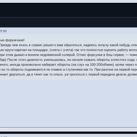
15:50
мые форумчане!
режде чем ехать в сервис решил к вам обратиться, надеюсь получу какой нибудь отве
ько круги нарезал на площадке, (снята с учета) так что полностью оценить работу мот
при этом дымил и воняло недожженной солярой. Отнес форсунки в бош сервис — поме
бар) После этого дымность уменьшилась, но начали скакать обороты холостого хода. ну
ного, иногда произвольно набирает обороты (на слух на 100-200об\мин) затем через п
газ то обороты поднимаются не плавно а ступенями как то. При разгоне на первой пер
нает дергаться. да и тянет как то плохо. уж трогаться с первой передачи дизель долж