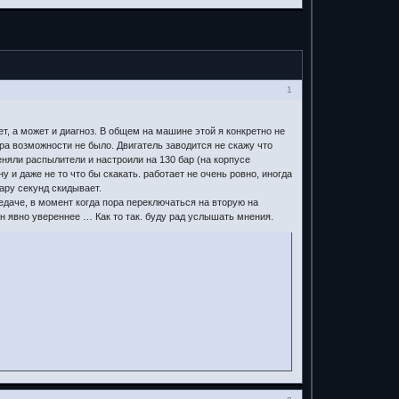
1
т, а может и диагноз. В общем на машине этой я конкретно не
ора возможности не было. Двигатель заводится не скажу что
няли распылители и настроили на 130 бар (на корпусе
 и даже не то что бы скакать. работает не очень ровно, иногда
ару секунд скидывает.
едаче, в момент когда пора переключаться на вторую на
ен явно увереннее … Как то так. буду рад услышать мнения.