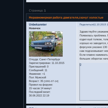
Страница:
1
Неравномерная работа двигателя,скачут холостые
Unbekannter
Поделиться
11.10.2015 
Новичок
Здравствуйте уважае
Появилась проблема. П
ездил ешё толком, тол
хорошо но заводится, 
форсунок указано 130 
сам подгазовывает нем
Если плавно нажимать 
больших оборотах начи
Откуда:
Санкт-Петербург
Зарегистрирован
: 11.10.2015
0
Приглашений:
0
Сообщений:
11
Уважение:
+1
Пол:
Мужской
Возраст:
35
[1991-07-14]
Провел на форуме:
15 часов 14 минут
Последний визит:
30.06.2022 22:19