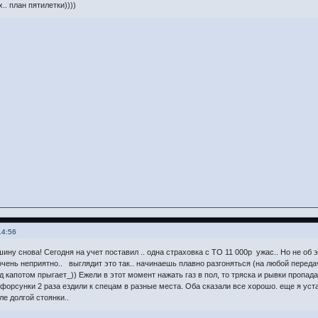
.. план пятилетки))))
14:56
ину снова! Сегодня на учет поставил .. одна страховка с ТО 11 000р ужас.. Но не об 
чень неприятно.. выглядит это так.. начинаешь плавно разгоняться (на любой передач
д капотом прыгает_)) Ежели в этот момент нажать газ в пол, то тряска и рывки пропада
 и форсунки 2 раза ездили к спецам в разные места. Оба сказали все хорошо. еще я у
е долгой стоянки..