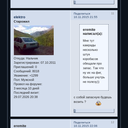
0
11
Поделиться
elektro
10.11.2015 21:55
Старожил
eremite
написал(а):
Мне тут
камрады
несколько
штук
Откуда:
Нальчик
коробасов
Зарегистрирован
: 07.10.2011
обещали про
Приглашений:
0
запас. Так что
Сообщений:
8018
ну их на фиг,
Уважение:
+1299
больше унутрь
Пол:
Мужской
не полезу))
Провел на форуме:
3 месяца 10 дней
Последний визит:
29.07.2026 20:38
с собой запасную будешь
возить ?
0
12
Поделиться
eremite
10.11.2015 22:06