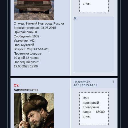
слов.
0
Откуда:
Нижний Новгород, Россия
Зарегистрирован
: 08.07.2015
Приглашений:
0
Сообщений:
1009
Уважение:
+42
Пол:
Мужской
Возраст:
29
[1997-01-07]
Провел на форуме:
10 дней 13 часов
Последний визит:
19.03.2025 12:08
3
Поделиться
CY.
10.11.2015 14:11
Администратор
Ваш
пассивный
словарный
запас — 63000
слов.