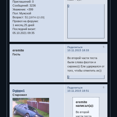
Приглашений:
0
Сообщений:
3236
0
Уважение:
+399
Пол:
Мужской
Возраст:
51
[1974-12-20]
Провел на форуме:
1 месяц 25 дней
Последний визит:
05.10.2021 09:35
5
Поделиться
eremite
10.11.2015 18:33
Гость
Во второй части теста
были слова фаэтон и
сирокко)) Еле удержался от
того, чтобы отметить их))
0
6
Поделиться
Dgippo1
10.11.2015 18:51
Старожил
eremite
написал(а):
Во второй
части теста