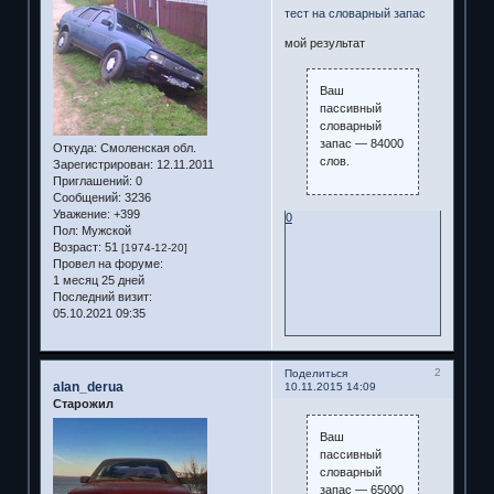
тест на словарный запас
мой результат
Ваш
пассивный
словарный
запас — 84000
Откуда:
Смоленская обл.
слов.
Зарегистрирован
: 12.11.2011
Приглашений:
0
Сообщений:
3236
Уважение:
+399
0
Пол:
Мужской
Возраст:
51
[1974-12-20]
Провел на форуме:
1 месяц 25 дней
Последний визит:
05.10.2021 09:35
2
Поделиться
alan_derua
10.11.2015 14:09
Старожил
Ваш
пассивный
словарный
запас — 65000