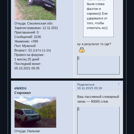
были слова
фаэтон и
сирокко)) Еле
удержался от
того, чтобы
Откуда:
Смоленская обл.
отметить их))
Зарегистрирован
: 12.11.2011
Приглашений:
0
Сообщений:
3236
Уважение:
+399
ну а результат то где?
Пол:
Мужской
Возраст:
51
[1974-12-20]
Провел на форуме:
0
1 месяц 25 дней
Последний визит:
05.10.2021 09:35
7
Поделиться
elektro
10.11.2015 20:18
Старожил
Ваш пассивный словарный
запас — 90000 слов.
0
Откуда:
Нальчик