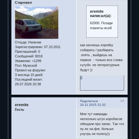
Старожил
eremite
написал(а):
62000. Позади
планеты всей
Откуда:
Нальчик
как начнешь коробку
Зарегистрирован
: 07.10.2011
собирать / разбирать
Приглашений:
0
опять , выйдешь на
Сообщений:
8018
первое - только все слова
Уважение:
+1299
сугубо не литературные
Пол:
Мужской
будут ))
Провел на форуме:
3 месяца 10 дней
0
Последний визит:
29.07.2026 20:38
10
Поделиться
eremite
10.11.2015 21:32
Гость
Мне тут камрады
несколько штук коробасов
обещали про запас. Так что
ну их на фиг, больше
унутрь не полезу))