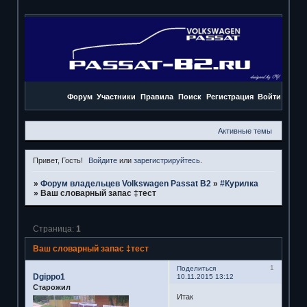
Форум
Участники
Правила
Поиск
Регистрация
Войти
Активные темы
Привет, Гость!
Войдите
или
зарегистрируйтесь
.
»
Форум владельцев Volkswagen Passat B2
»
#Курилка
»
Ваш словарный запас ‡тест
Страница:
1
Ваш словарный запас ‡тест
1
Поделиться
Dgippo1
10.11.2015 13:12
Старожил
Итак