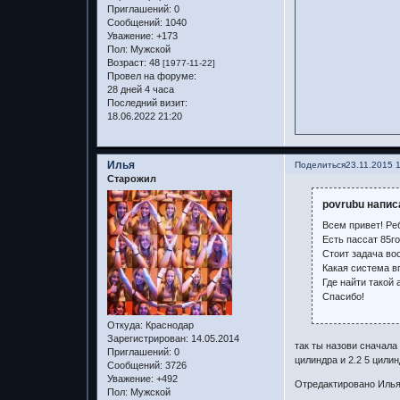
Приглашений:
0
Сообщений:
1040
Уважение:
+173
Пол:
Мужской
Возраст:
48
[1977-11-22]
Провел на форуме:
28 дней 4 часа
Последний визит:
18.06.2022 21:20
Илья
Поделиться
23.11.2015 
Старожил
povrubu напис
Всем привет! Реб
Есть пассат 85г
Стоит задача во
Какая система в
Где найти такой 
Спасибо!
Откуда:
Краснодар
Зарегистрирован
: 14.05.2014
так ты назови сначала
Приглашений:
0
цилиндра и 2.2 5 цили
Сообщений:
3726
Уважение:
+492
Отредактировано Илья 
Пол:
Мужской