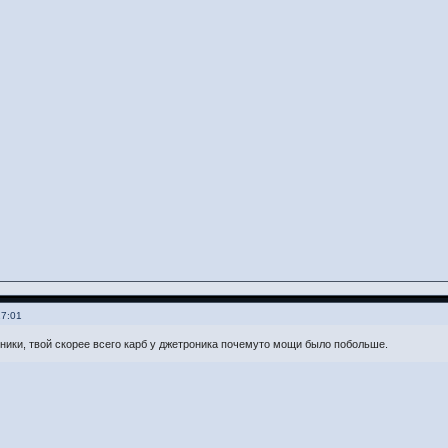
17:01
ники, твой скорее всего карб у джетроника почемуто мощи было побольше.