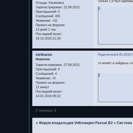
только 1,9 был карбов
Откуда:
Ульяновск
Зарегистрирован
: 22.08.2012
0
Приглашений:
0
Сообщений:
455
Уважение:
+32
Провел на форуме:
13 дней 1 час
Последний визит:
18.10.2020 21:29
eieikuean
Поделиться
14.01.2016 
Новичок
то может и найдешь спе
Зарегистрирован
: 27.08.2015
gclub1688
Приглашений:
0
Сообщений:
4
0
Уважение:
+0
Провел на форуме:
12 минут
Последний визит:
14.01.2016 09:22
Страница:
1
»
Форум владельцев Volkswagen Passat B2
»
Система 