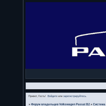
Привет, Гость!
Войдите
или
зарегистрируйтесь
.
»
Форум владельцев Volkswagen Passat B2
»
Система 