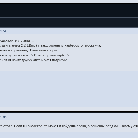
13:59
одскажите кто знает...
 с двигателем 2.2(115лс) c заколхоженым карбёром от москвича.
вить по оригиналу. Внимание вопрос:
 там должна стоять? Инжектор или карбёр?
т или от каких других авто может подойти?
15:03
го стоял. Если ты в Москве, то может и найдешь спеца, а регионах вряд ли. Самому оч