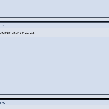
17:46
ссики ставили 1.9; 2.1; 2.2.
18:02