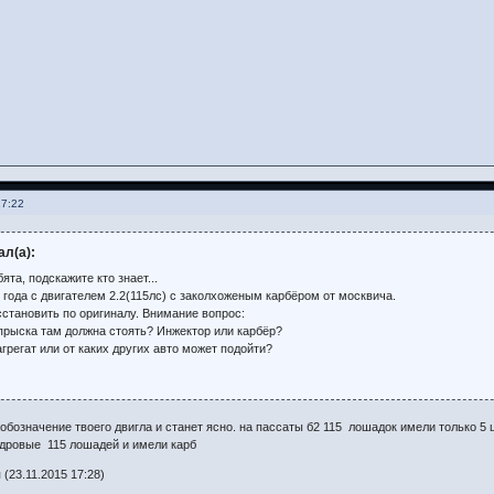
17:22
ал(а):
ята, подскажите кто знает...
о года с двигателем 2.2(115лс) c заколхоженым карбёром от москвича.
сстановить по оригиналу. Внимание вопрос:
прыска там должна стоять? Инжектор или карбёр?
агрегат или от каких других авто может подойти?
 обозначение твоего двигла и станет ясно. на пассаты б2 115 лошадок имели только 5 
ндровые 115 лошадей и имели карб
(23.11.2015 17:28)