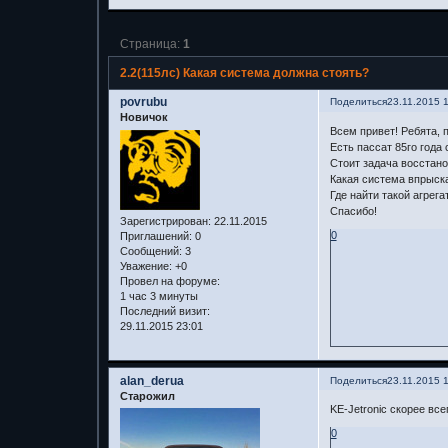
Страница:
1
2.2(115лс) Какая система должна стоять?
povrubu
Поделиться
23.11.2015 
Новичок
Всем привет! Ребята, п
Есть пассат 85го года
Стоит задача восстано
Какая система впрыска
Где найти такой агрега
Спасибо!
Зарегистрирован
: 22.11.2015
0
Приглашений:
0
Сообщений:
3
Уважение:
+0
Провел на форуме:
1 час 3 минуты
Последний визит:
29.11.2015 23:01
alan_derua
Поделиться
23.11.2015 
Старожил
KE-Jetronic скорее все
0