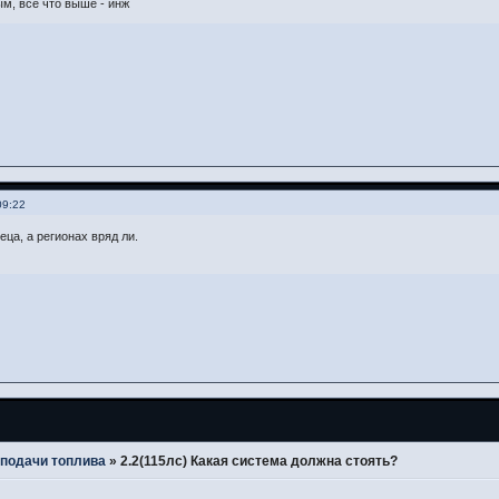
ым, все что выше - инж
09:22
ца, а регионах вряд ли.
подачи топлива
»
2.2(115лс) Какая система должна стоять?