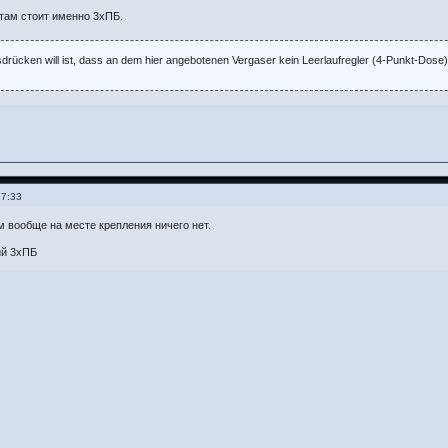
 там стоит именно 3хПБ.
drücken will ist, dass an dem hier angebotenen Vergaser kein Leerlaufregler (4-Punkt-Dose)
17:33
ам вообще на месте крепления ничего нет.
ий 3хПБ