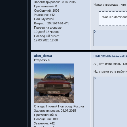
Зарегистрирован
: 08.07.2015
Чувак утверждает, что
Приглашений:
0
Сообщений:
1009
Уважение:
+42
Was ich damit aus
Пол:
Мужской
Возраст:
29
[1997-01-07]
Провел на форуме:
0
10 дней 13 часов
Последний визит:
19.03.2025 12:08
alan_derua
Поделиться
24.11.2015 
Старожил
Ан, нет, извиняюсь. Т
Ну, у меня есть рабоч
0
Откуда:
Нижний Новгород, Россия
Зарегистрирован
: 08.07.2015
Приглашений:
0
Сообщений:
1009
Уважение:
+42