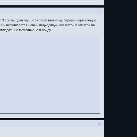
2
х пб 3 соска, один глушится по остальному берешь нормальную
тся и вкручивается новый подходящий посмотри у электро на
овладать не можешь? не в обиду...
3