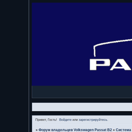
Привет, Гость!
Войдите
или
зарегистрируйтесь
.
»
Форум владельцев Volkswagen Passat B2
»
Система 