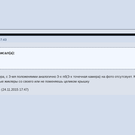
17:43
исал(а):
ра, с 3-мя положеняими аналогично 3-х пб(3-х точечная камера) на фото отсутсвует. К
е жиклеры со своего или не поменяешь целиком крышку
(24.11.2015 17:47)