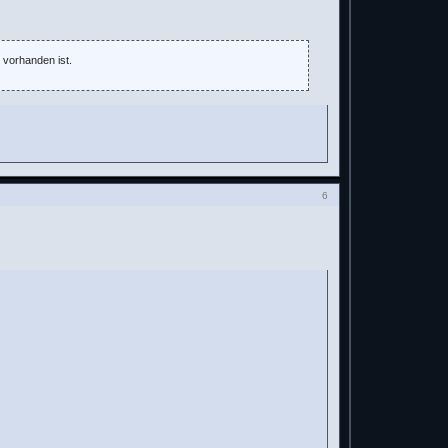
 vorhanden ist.
6