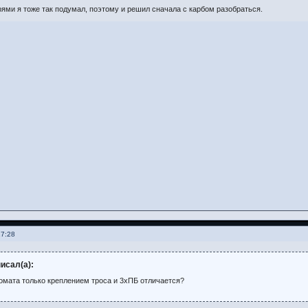
ями я тоже так подумал, поэтому и решил сначала с карбом разобраться.
17:28
исал(а):
томата только креплением троса и 3хПБ отличается?