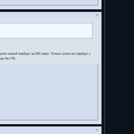
8
пил новый пирбург за 500 евро. Только купил он пирбург с
ще без ПБ.
9