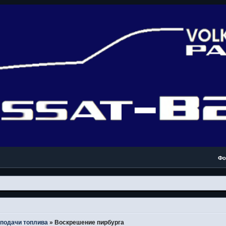
Фо
подачи топлива
»
Воскрешение пирбурга