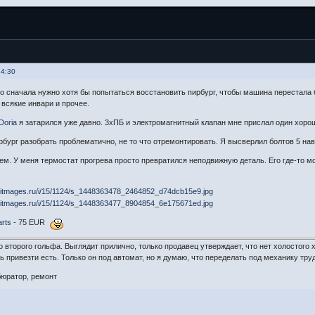
14:30
о сначала нужно хотя бы попытаться восстановить пирбург, чтобы машина перестала 
 всякие инвари и прочее.
Doria
я затарился уже давно. 3хПБ и электромагнитный клапан мне прислал один хоро
рбург разобрать проблематично, не то что отремонтировать. Я высверлил болтов 5 нав
ем. У меня термостат прогрева просто превратился неподвижную деталь. Его где-то мо
rts
- 75 EUR
 второго гольфа. Выглядит прилично, только продавец утверждает, что нет холостого 
 привезти есть. Только он под автомат, но я думаю, что переделать под механику труд
рбюратор, ремонт