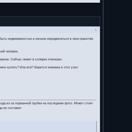
1
быть недвижимостью и начала передвигаться в пространстве.
ший человек.
ерное. Сейчас лежит в солярке отмокает.
жно купить? Или всё? Берется ножовка и этот узел
хода из-за порванной трубки на последнем фото. Может стоит
а не составит.