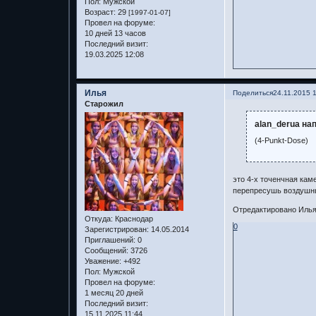
Пол:
Мужской
Возраст:
29
[1997-01-07]
Провел на форуме:
10 дней 13 часов
Последний визит:
19.03.2025 12:08
Илья
Поделиться
24.11.2015 
Старожил
alan_derua нап
(4-Punkt-Dose)
это 4-х точенчная каме
перепресушь воздушны
Отредактировано Илья 
Откуда:
Краснодар
0
Зарегистрирован
: 14.05.2014
Приглашений:
0
Сообщений:
3726
Уважение:
+492
Пол:
Мужской
Провел на форуме:
1 месяц 20 дней
Последний визит:
15.11.2025 11:44