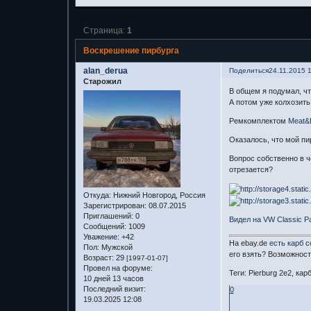
Страница:
1
Воскрешение пирбурга
alan_derua
Поделиться
24.11.2015 
Старожил
В общем я подумал, чт
А потом уже колхозить
Ремкомплектом
Meat&
Оказалось, что мой пи
Вопрос собственно в ч
отрезается?
Откуда:
Нижний Новгород, Россия
Зарегистрирован
: 08.07.2015
Приглашений:
0
Видел на VW Classic Pa
Сообщений:
1009
Уважение:
+42
На ebay.de
есть карб
со
Пол:
Мужской
его взять? Возможность
Возраст:
29
[1997-01-07]
Провел на форуме:
Теги: Pierburg 2e2, ка
10 дней 13 часов
Последний визит:
0
19.03.2025 12:08