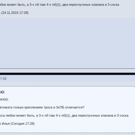
бое может быть, а 3-х пб там 4-х пб)))), два переспускных клапана и 3 соска
(24.11.2015 17:28)
17:32
а):
ал(а):
томата только креплением троса и 3хПБ отличается?
оса любое может быть, а 3-х пб там 4-х пб)))), два переспускных клапана и 3 соска
 Илья (Сегодня 17:28)