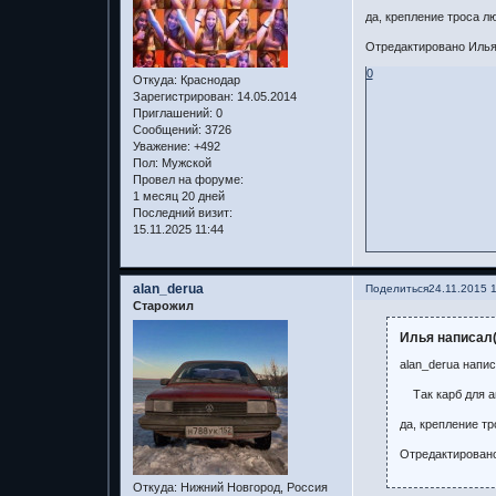
да, крепление троса лю
Отредактировано Илья 
0
Откуда:
Краснодар
Зарегистрирован
: 14.05.2014
Приглашений:
0
Сообщений:
3726
Уважение:
+492
Пол:
Мужской
Провел на форуме:
1 месяц 20 дней
Последний визит:
15.11.2025 11:44
alan_derua
Поделиться
24.11.2015 
Старожил
Илья написал(
alan_derua напис
Так карб для ав
да, крепление тр
Отредактировано
Откуда:
Нижний Новгород, Россия