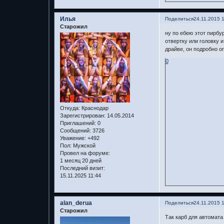
Илья
Поделиться
24.11.2015 
Старожил
ну по ебею этот пирбу
отвертку или головку 
драйве, он подробно о
0
Откуда:
Краснодар
Зарегистрирован
: 14.05.2014
Приглашений:
0
Сообщений:
3726
Уважение:
+492
Пол:
Мужской
Провел на форуме:
1 месяц 20 дней
Последний визит:
15.11.2025 11:44
alan_derua
Поделиться
24.11.2015 
Старожил
Так карб для автомата