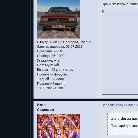
Про инжекторы с январ
0
Откуда:
Нижний Новгород, Россия
Зарегистрирован
: 08.07.2015
Приглашений:
0
Сообщений:
1009
Уважение:
+42
Пол:
Мужской
Возраст:
29
[1997-01-07]
Провел на форуме:
10 дней 13 часов
Последний визит:
19.03.2025 12:08
Илья
Поделиться
24.11.2015 
Старожил
alan_derua нап
Так карб для ав