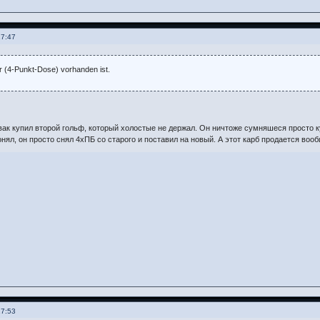
17:47
er (4-Punkt-Dose) vorhanden ist.
вак купил второй гольф, который холостые не держал. Он ничтоже сумняшеся просто ку
онял, он просто снял 4хПБ со старого и поставил на новый. А этот карб продается вооб
17:53