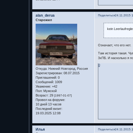
alan_derua
Поделиться
24.11.2015 
Старожил
kein Leerlaufregl
Означает, что его нет.
Там история такая. Чу
3хПБ. И насколько я п
0
Откуда:
Нижний Новгород, Россия
Зарегистрирован
: 08.07.2015
Приглашений:
0
Сообщений:
1009
Уважение:
+42
Пол:
Мужской
Возраст:
29
[1997-01-07]
Провел на форуме:
10 дней 13 часов
Последний визит:
19.03.2025 12:08
Илья
Поделиться
24.11.2015 