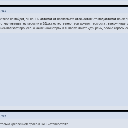
17:12
рг тебе не пойдет, он на 1.6. автомат от неавтомата отличается что под автомат на 3
и откручиваешь, ну керосин и ВДшка естественно твои друзья. термостат, выкручивае
писывал этот процесс. о каких инжекторах и январях может идти речь, если с карбом с
17:15
 только креплением троса и 3хПБ отличается?