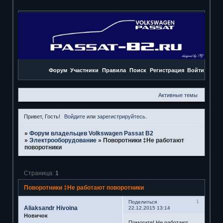
Форум
Участники
Правила
Поиск
Регистрация
Войти
Активные темы
Привет, Гость!
Войдите
или
зарегистрируйтесь
.
»
Форум владельцев Volkswagen Passat B2
»
Электрооборудование
»
Поворотники ‡Не работают
поворотники
Страница:
1
Поворотники ‡Не работают поворотники
1
Поделиться
Aliaksandr Hivoina
22.12.2015 13:14
Новичок
Помогите! Не работают