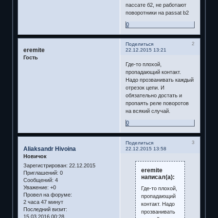
пассате б2, не работают
поворотники на passat b2
0
2
Поделиться
eremite
22.12.2015 13:21
Гость
Где-то плохой,
пропадающий контакт.
Надо прозванивать каждый
отрезок цепи. И
обязательно достать и
пропаять реле поворотов
на всякий случай.
0
3
Поделиться
Aliaksandr Hivoina
22.12.2015 13:58
Новичок
Зарегистрирован
: 22.12.2015
eremite
Приглашений:
0
написал(а):
Сообщений:
4
Уважение:
+0
Где-то плохой,
Провел на форуме:
пропадающий
2 часа 47 минут
контакт. Надо
Последний визит:
прозванивать
15.03.2016 00:28