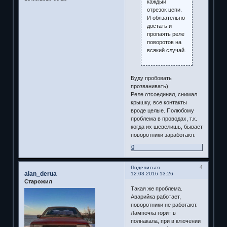
каждый
отрезок цепи.
И обязательно
достать и
пропаять реле
поворотов на
всякий случай.
Буду пробовать
прозванивать)
Реле отсоединял, снимал
крышку, все контакты
вроде целые. Полюбому
проблема в проводах, т.к.
когда их шевелишь, бывает
поворотники заработают.
0
4
Поделиться
alan_derua
12.03.2016 13:26
Старожил
Такая же проблема.
Аварийка работает,
поворотники не работают.
Лампочка горит в
полнакала, при в ключении