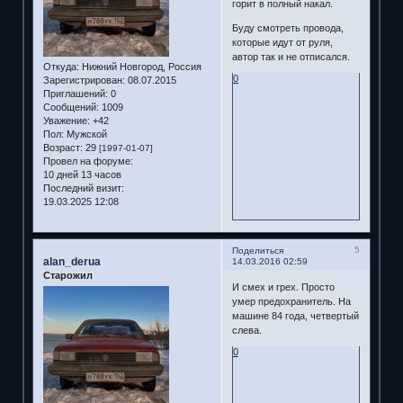
горит в полный накал.
Буду смотреть провода,
которые идут от руля,
автор так и не отписался.
Откуда:
Нижний Новгород, Россия
0
Зарегистрирован
: 08.07.2015
Приглашений:
0
Сообщений:
1009
Уважение:
+42
Пол:
Мужской
Возраст:
29
[1997-01-07]
Провел на форуме:
10 дней 13 часов
Последний визит:
19.03.2025 12:08
5
Поделиться
alan_derua
14.03.2016 02:59
Старожил
И смех и грех. Просто
умер предохранитель. На
машине 84 года, четвертый
слева.
0