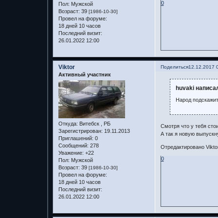
0
Пол:
Мужской
Возраст:
39
[1986-10-30]
Провел на форуме:
18 дней 10 часов
Последний визит:
26.01.2022 12:00
Viktor
Поделиться
12.12.2017 
Активный участник
huvaki написал
Народ подскажит
Откуда:
Витебск , РБ
Смотря что у тебя стои
Зарегистрирован
: 19.11.2013
А так я новую выпускну
Приглашений:
0
Сообщений:
278
Отредактировано Viktor
Уважение:
+22
0
Пол:
Мужской
Возраст:
39
[1986-10-30]
Провел на форуме:
18 дней 10 часов
Последний визит:
26.01.2022 12:00