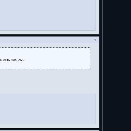
9
ли есть нюансы?