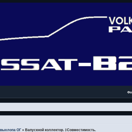
Фо
 выхлопа ОГ
»
Вапускной коллектор. ‡Совместимость.