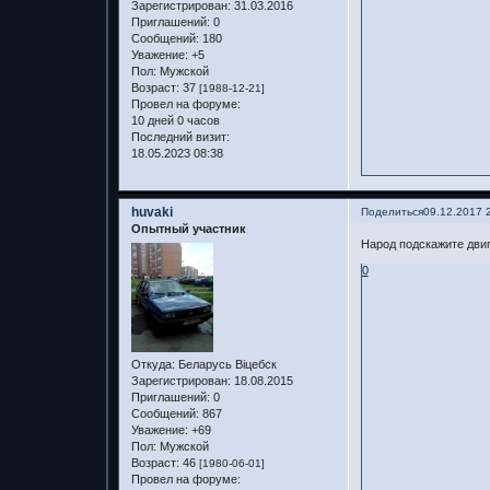
Зарегистрирован
: 31.03.2016
Приглашений:
0
Сообщений:
180
Уважение:
+5
Пол:
Мужской
Возраст:
37
[1988-12-21]
Провел на форуме:
10 дней 0 часов
Последний визит:
18.05.2023 08:38
huvaki
Поделиться
09.12.2017 
Опытный участник
Народ подскажите дви
0
Откуда:
Беларусь Віцебск
Зарегистрирован
: 18.08.2015
Приглашений:
0
Сообщений:
867
Уважение:
+69
Пол:
Мужской
Возраст:
46
[1980-06-01]
Провел на форуме: