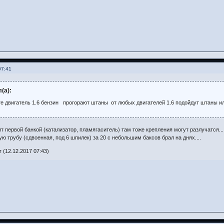
07:41
(а):
е двигатель 1.6 бензин прогорают штаны от любых двигателей 1.6 подойдут штаны и
т первой банкой (катализатор, пламягаситель) там тоже крепления могут разлучатся...
ю трубу (сдвоенная, под 6 шпилек) за 20 с небольшим баксов брал на днях....
 (12.12.2017 07:43)