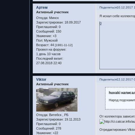
Артем
Поделиться
10.12.2017 
Активный участник
Я искал себе коллектор
Откуда:
Минск
Зарегистрирован
: 18.09.2017
0
Приглашений:
0
Сообщений:
150
Уважение:
+3
Пол:
Мужской
Возраст:
44
[1981-11-12]
Провел на форуме:
1 день 10 часов
Последний визит:
27.08.2018 22:40
Viktor
Поделиться
12.12.2017 
Активный участник
huvaki написал
Народ подскажит
Откуда:
Витебск , РБ
От коллектора зависит..
Зарегистрирован
: 19.11.2013
Приглашений:
0
Сообщений:
278
Отредактировано Viktor
Уважение:
+22