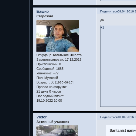
Башир
Поделиться
09.04.2016 
Старожил
да
+1
Откуда:
р. Калмыкия Яшалта
Зарегистрирован
: 17.12.2013
Приглашений:
0
Сообщений:
1685
Уважение:
+77
Пол:
Мужской
Возраст:
36
[1990-06-16]
Провел на форуме:
21 день 0 часов
Последний визит:
19.10.2022 10:00
Viktor
Поделиться
10.04.2016 
Активный участник
Santanist напи