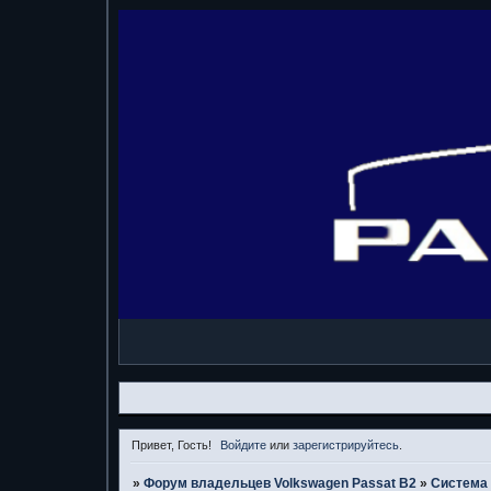
Привет, Гость!
Войдите
или
зарегистрируйтесь
.
»
Форум владельцев Volkswagen Passat B2
»
Система