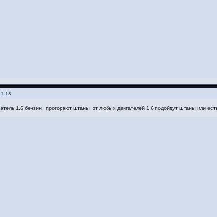
21:13
гатель 1.6 бензин прогорают штаны от любых двигателей 1.6 подойдут штаны или ес