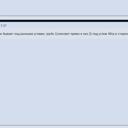
17:37
е бывает под разными углами, грубо 1)смотрит прямо в низ 2) под углом 45гр в сторон