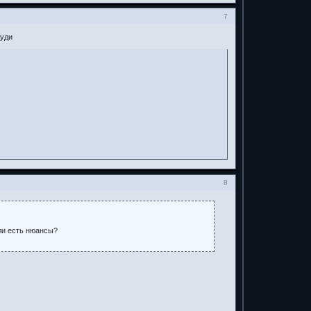
7
ауди
8
ли есть нюансы?