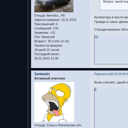
Вопрос такой по
Откуда:
Витебск , РБ
Коллектора в месте кр
Зарегистрирован
: 19.11.2013
Правда от каких движко
Приглашений:
0
Сообщений:
278
Отредактировано Viktor
Уважение:
+22
+1
Пол:
Мужской
Возраст:
39
[1986-10-30]
Провел на форуме:
18 дней 10 часов
Последний визит:
26.01.2022 12:00
Santanist
Поделиться
11.04.2016 
Активный участник
Всем спасибо, одной 
0
Откуда:
Спасск Пензенская обл.