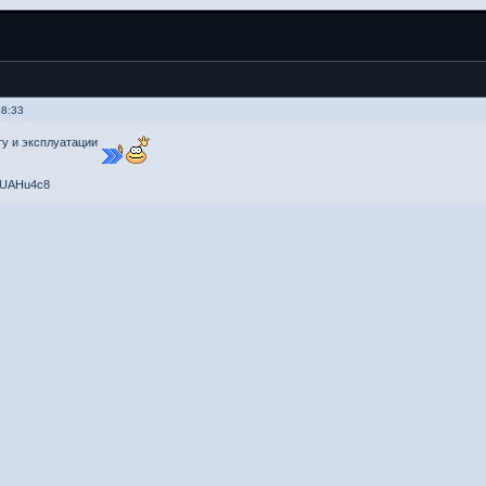
18:33
ту и эксплуатации
uwUAHu4c8