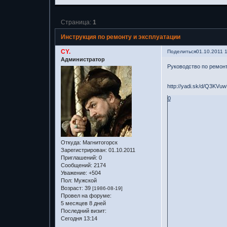
Страница:
1
Инструкция по ремонту и эксплуатации
CY.
Поделиться
01.10.2011 
Администратор
Руководство по ремон
http://yadi.sk/d/Q3KV
0
Откуда:
Магнитогорск
Зарегистрирован
: 01.10.2011
Приглашений:
0
Сообщений:
2174
Уважение:
+504
Пол:
Мужской
Возраст:
39
[1986-08-19]
Провел на форуме:
5 месяцев 8 дней
Последний визит:
Сегодня 13:14