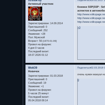
strelok-by
Поделиться
19.02.2017 
Активный участник
Книжки SSP(SSP - Se
аспектов в автомоби
http://www.volkspage.n
http://www.volkspage.n
http://www.volkspage.n
Зарегистрирован
: 14.09.2014
Приглашений:
0
+3
Сообщений:
252
Уважение:
+28
Пол:
Мужской
Возраст:
56
[1970-01-09]
Провел на форуме:
4 дня 0 часов
Последний визит:
18.07.2026 01:12
Wolt39
Поделиться
02.03.2018 
Новичок
очень нужен мануал на
Зарегистрирован
: 01.03.2018
Приглашений:
0
0
Сообщений:
19
Уважение:
+1
Провел на форуме:
5 часов 25 минут
Последний визит:
05.04.2018 09:14