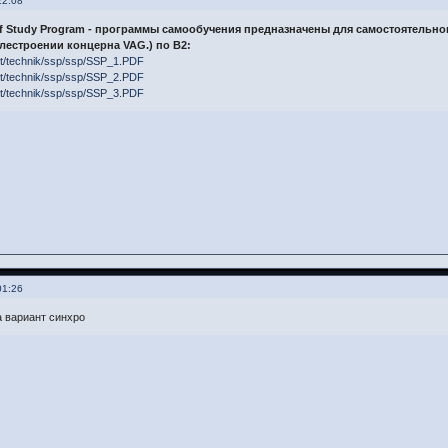
22:08
lf Study Program - программы самообучения предназначены для самостоятельн
лестроении концерна VAG.) по B2:
et/technik/ssp/ssp/SSP_1.PDF
et/technik/ssp/ssp/SSP_2.PDF
et/technik/ssp/ssp/SSP_3.PDF
01:26
 вариант синхро