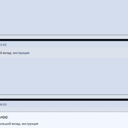
22:02
й вклад.
инструкция
09:03
л(а):
большей вклад. инструкция