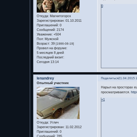
0
Откуда:
Магнитогорск
Зарегистрирован
: 01.10.2011
Приглашений:
0
Сообщений:
2174
Уважение:
+504
Пол:
Мужской
Возраст:
39
[1986-08-19]
Провел на форуме:
5 месяцев 8 дней
Последний визит:
Сегодня 13:14
lenandrey
Поделиться
21.04.2015 
Опытный участник
Нарыл на просторах ещ
просматриваются.
http
+1
Откуда:
Углич
Зарегистрирован
: 11.02.2012
Приглашений:
0
Сообщений:
785