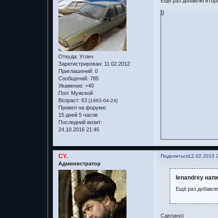
Ещё раз добавлю второ
0
Откуда:
Углич
Зарегистрирован
: 11.02.2012
Приглашений:
0
Сообщений:
785
Уважение:
+40
Пол:
Мужской
Возраст:
63
[1963-04-24]
Провел на форуме:
15 дней 5 часов
Последний визит:
24.10.2016 21:45
CY.
Поделиться
12.02.2015 
Администратор
lenandrey напи
Ещё раз добавлю
Сделано)