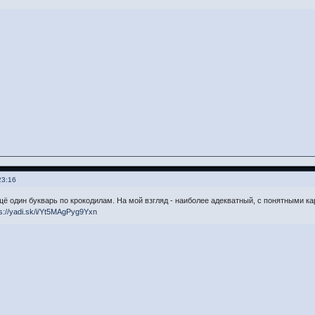
23:16
ё один букварь по крокодилам. На мой взгляд - наиболее адекватный, с понятными ка
s://yadi.sk/i/Yt5MAgPyg9Yxn