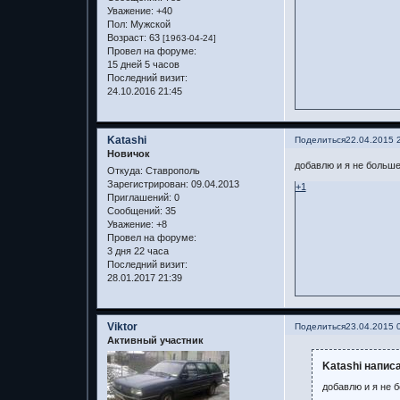
Уважение:
+40
Пол:
Мужской
Возраст:
63
[1963-04-24]
Провел на форуме:
15 дней 5 часов
Последний визит:
24.10.2016 21:45
Katashi
Поделиться
22.04.2015 
Новичок
добавлю и я не больше
Откуда:
Ставрополь
Зарегистрирован
: 09.04.2013
+1
Приглашений:
0
Сообщений:
35
Уважение:
+8
Провел на форуме:
3 дня 22 часа
Последний визит:
28.01.2017 21:39
Viktor
Поделиться
23.04.2015 
Активный участник
Katashi написа
добавлю и я не 