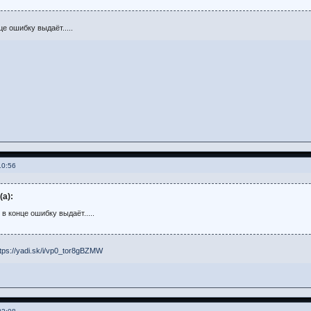
це ошибку выдаёт.....
10:56
(а):
 в конце ошибку выдаёт.....
tps://yadi.sk/i/vp0_tor8gBZMW