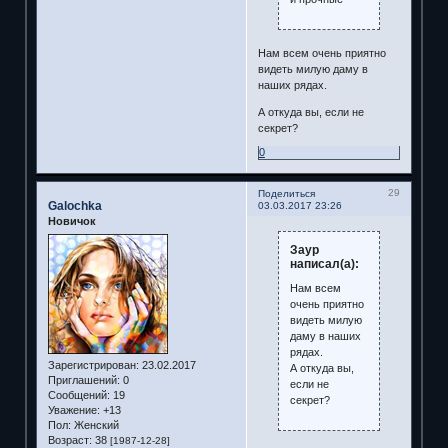
Нам всем очень приятно
видеть милую даму в
наших рядах.
А откуда вы, если не
секрет?
0
29
Поделиться
Galochka
03.03.2017 23:26
Новичок
Заур
написал(а):
Нам всем
очень приятно
видеть милую
даму в наших
рядах.
Зарегистрирован
: 23.02.2017
А откуда вы,
Приглашений:
0
если не
Сообщений:
19
секрет?
Уважение:
+13
Пол:
Женский
Возраст:
38
[1987-12-28]