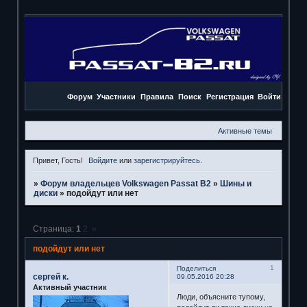
Форум
Участники
Правила
Поиск
Регистрация
Войти
Активные темы
Привет, Гость!
Войдите
или
зарегистрируйтесь
.
»
Форум владельцев Volkswagen Passat B2
»
Шины и
диски
»
подойдут или нет
Страница:
1
2
»
подойдут или нет
1
Поделиться
сергей к.
09.05.2016 20:28
Активный участник
Люди, объясните тупому,