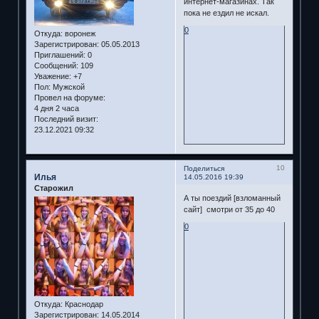
интернет-магазинах. Так
пока не ездил не искал.
0
Откуда:
воронеж
Зарегистрирован
: 05.05.2013
Приглашений:
0
Сообщений:
109
Уважение:
+7
Пол:
Мужской
Провел на форуме:
4 дня 2 часа
Последний визит:
23.12.2021 09:32
10
Поделиться
Илья
14.05.2016 19:39
Старожил
А ты поездий [взломанный
сайт] смотри от 35 до 40
0
Откуда:
Краснодар
Зарегистрирован
: 14.05.2014