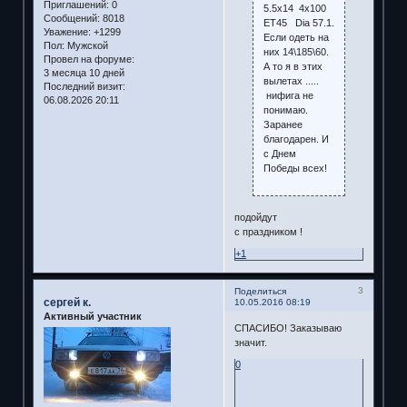
Приглашений:
0
5.5х14 4х100
Сообщений:
8018
ЕТ45 Dia 57.1.
Уважение:
+1299
Если одеть на
Пол:
Мужской
них 14\185\60.
Провел на форуме:
А то я в этих
3 месяца 10 дней
вылетах .....
Последний визит:
нифига не
06.08.2026 20:11
понимаю.
Заранее
благодарен. И
с Днем
Победы всех!
подойдут
с праздником !
+1
3
Поделиться
сергей к.
10.05.2016 08:19
Активный участник
СПАСИБО! Заказываю
значит.
0