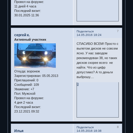
Провел на форуме:
11 дней 4 часа
Последний визит:
30.01.2025 11:36
7
Поделиться
сергей к.
14.05.2016 18:24
Активный участник
СПАСИБО ВСЕМ! Просто с
вылетом дисков не совсем
ясно. У нас заводом
рекомендован 38, но таких
дисков скорее всего не
найти. Что из цифр
Откуда:
воронеж
допустимо? А то деньги
Зарегистрирован
: 05.05.2013
выброшу....
Приглашений:
0
0
Сообщений:
109
Уважение:
+7
Пол:
Мужской
Провел на форуме:
4 дня 2 часа
Последний визит:
23.12.2021 09:32
8
Поделиться
Илья
14.05.2016 18:38