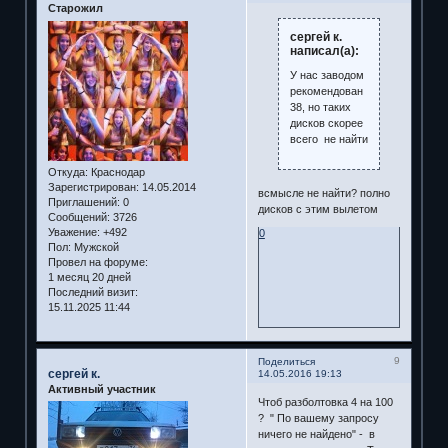
Старожил
сергей к.
написал(а):
У нас заводом
рекомендован
38, но таких
дисков скорее
всего не найти
Откуда:
Краснодар
Зарегистрирован
: 14.05.2014
всмысле не найти? полно
Приглашений:
0
дисков с этим вылетом
Сообщений:
3726
Уважение:
+492
0
Пол:
Мужской
Провел на форуме:
1 месяц 20 дней
Последний визит:
15.11.2025 11:44
9
Поделиться
сергей к.
14.05.2016 19:13
Активный участник
Чтоб разболтовка 4 на 100
? " По вашему запросу
ничего не найдено" - в