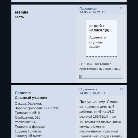
15
Поделиться
eremite
14.05.2016 21:13
Гость
сергей к.
написал(а):
А диаметр
ступицы
какой?
60.1 мм. Поставил с
проставочными кольцами.
0
16
Поделиться
Cemcem
14.05.2016 21:31
Опытный участник
Пропустил тему. У меня
Откуда:
Украина,
есть диски с джетты 6
Зарегистрирован
: 17.01.2013
дюймов, ет 45 на 14.С
Приглашений:
0
резиной 185/65/14 , при
Сообщений:
515
установке на перед- зазор
Уважение:
+42
между рулевым
Провел на форуме:
15 дней 15 часов
наконечником и резиной
Последний визит:
-около10мм, сзади ставить