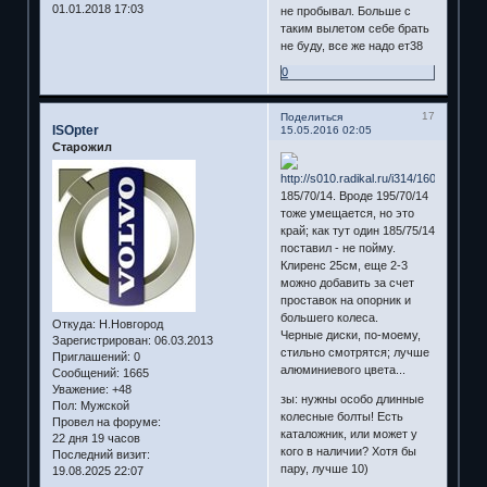
01.01.2018 17:03
не пробывал. Больше с
таким вылетом себе брать
не буду, все же надо ет38
0
17
Поделиться
ISOpter
15.05.2016 02:05
Старожил
185/70/14. Вроде 195/70/14
тоже умещается, но это
край; как тут один 185/75/14
поставил - не пойму.
Клиренс 25см, еще 2-3
можно добавить за счет
проставок на опорник и
большего колеса.
Откуда:
Н.Новгород
Черные диски, по-моему,
Зарегистрирован
: 06.03.2013
стильно смотрятся; лучше
Приглашений:
0
алюминиевого цвета...
Сообщений:
1665
Уважение:
+48
зы: нужны особо длинные
Пол:
Мужской
колесные болты! Есть
Провел на форуме:
каталожник, или может у
22 дня 19 часов
кого в наличии? Хотя бы
Последний визит:
пару, лучше 10)
19.08.2025 22:07