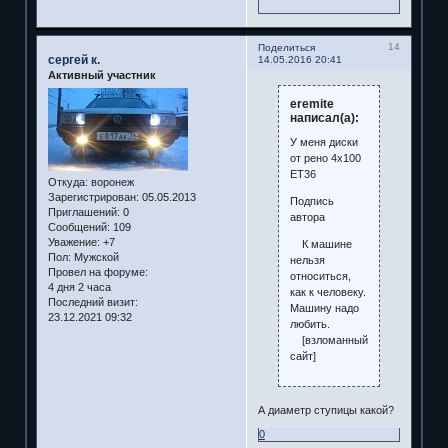
14
Поделиться
сергей к.
14.05.2016 20:41
Активный участник
eremite
написал(а):
У меня диски
от рено 4х100
ЕТ36
Откуда:
воронеж
Зарегистрирован
: 05.05.2013
Подпись
Приглашений:
0
автора
Сообщений:
109
Уважение:
+7
К машине
Пол:
Мужской
нельзя
Провел на форуме:
относиться,
4 дня 2 часа
как к человеку.
Последний визит:
Машину надо
23.12.2021 09:32
любить.
[взломанный
сайт]
А диаметр ступицы какой?
0