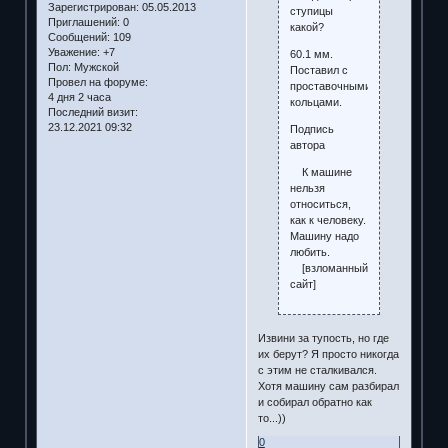
Зарегистрирован
: 05.05.2013
ступицы
Приглашений:
0
какой?
Сообщений:
109
Уважение:
+7
60.1 мм.
Пол:
Мужской
Поставил с
Провел на форуме:
проставочными
4 дня 2 часа
кольцами.
Последний визит:
23.12.2021 09:32
Подпись
автора
К машине
нельзя
относиться,
как к человеку.
Машину надо
любить.
[взломанный
сайт]
Извини за тупость, но где
их берут? Я просто никогда
с этим не сталкивался.
Хотя машину сам разбирал
и собирал обратно как
то...))
0