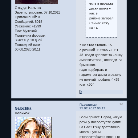
есть в продаже
Откуда:
Нальчик
диски полка у
Зарегистрирован
: 07.10.2011
нас в
Приглашений:
0
районе.загорелся!!
Сообщений:
8018
Сейчас езжу
Уважение:
+1299
на 14.
Пол:
Мужской
Провел на форуме:
3 месяца 10 дней
Последний визит:
я не стал ставить 15 .
06.08.2026 20:11
с резиной 195х65 7J ЕТ
48 сзади цепляет за чашку
амортизатора , спереди за
брызговик .
надо подбирать и
параметры диска и резину
не полный профиль ( х55
или х50 )
0
26
Поделиться
Galochka
25.02.2017 00:17
Новичок
Всем привет. Народ, какую
резину посоветуете купить
на Golf? Езжу достаточно
много, нужны
износостойкие и прочные