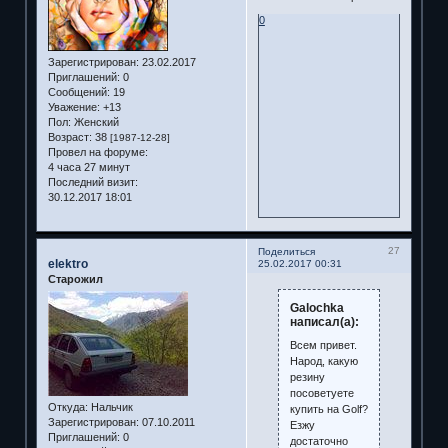
0
Зарегистрирован
: 23.02.2017
Приглашений:
0
Сообщений:
19
Уважение:
+13
Пол:
Женский
Возраст:
38
[1987-12-28]
Провел на форуме:
4 часа 27 минут
Последний визит:
30.12.2017 18:01
27
Поделиться
elektro
25.02.2017 00:31
Старожил
Galochka
написал(а):
Всем привет.
Народ, какую
резину
посоветуете
Откуда:
Нальчик
купить на Golf?
Зарегистрирован
: 07.10.2011
Езжу
Приглашений:
0
достаточно