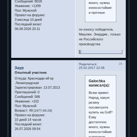
Сообщений:
8018
много, нужны
Уважение:
+1299
износостойкие
Пол:
Мужской
и прочные
Провел на форуме:
3 месяца 10 дней
Последний визит:
06.08.2026 20:11
по износу победитель
Мишлен Энерджи , только
не Российского
производства
0
28
Поделиться
Заур
25.02.2017 22:38
Опытный участник
Откуда:
Краснодар-ий кр
Galochka
.Ленинградская
написал(а):
Зарегистрирован
: 13.07.2013
Приглашений:
0
Всем привет.
Сообщений:
586
Народ, какую
Уважение:
+102
резину
Пол:
Мужской
посоветуете
Возраст:
49
[1977-06-29]
купить на Golf?
Провел на форуме:
Езжу
15 дней 14 часов
достаточно
Последний визит:
много, нужны
26.07.2026 09:54
износостойкие
и прочные