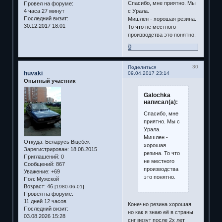
Спасибо, мне приятно. Мы
Провел на форуме:
4 часа 27 минут
с Урала.
Последний визит:
Мишлен - хорошая резина.
30.12.2017 18:01
То что не местного
производства это понятно.
0
30
Поделиться
huvaki
09.04.2017 23:14
Опытный участник
Galochka
написал(а):
Спасибо, мне
приятно. Мы с
Урала.
Мишлен -
Откуда:
Беларусь Віцебск
хорошая
Зарегистрирован
: 18.08.2015
резина. То что
Приглашений:
0
не местного
Сообщений:
867
производства
Уважение:
+69
это понятно.
Пол:
Мужской
Возраст:
46
[1980-06-01]
Провел на форуме:
11 дней 12 часов
Конечно резина хорошая
Последний визит:
но как я знаю её в страны
03.08.2026 15:28
снг везут после 2х лет