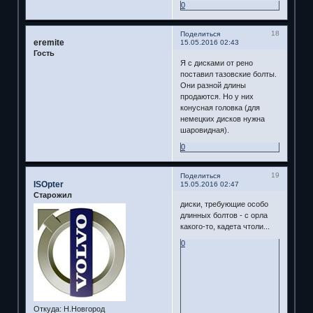
0
18
Поделиться
eremite
15.05.2016 02:43
Гость
Я с дисками от рено
поставил тазовские болты.
Они разной длины
продаются. Но у них
конусная головка (для
немецких дисков нужна
шаровидная).
0
19
Поделиться
ISOpter
15.05.2016 02:47
Старожил
диски, требующие особо
длинных болтов - с орла
какого-то, кадета чтоли...
0
Откуда:
Н.Новгород