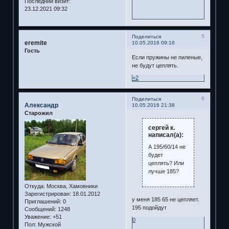
Последний визит:
23.12.2021 09:32
5
Поделиться
eremite
10.05.2016 09:16
Гость
Если пружины не пиленые,
не будут цеплять.
+2
6
Поделиться
Александр
10.05.2016 21:38
Старожил
сергей к.
написал(а):
А 195/60/14 не
будет
цеплять? Или
лучше 185?
Откуда:
Москва, Хамовники
Зарегистрирован
: 18.01.2012
у меня 185 65 не цепляет.
Приглашений:
0
195 подойдут
Сообщений:
1248
Уважение:
+51
0
Пол:
Мужской