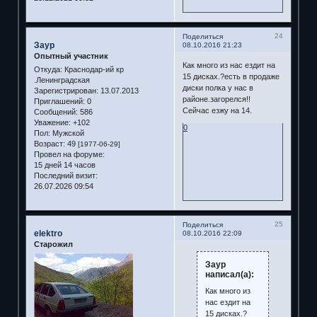
24
Поделиться
Заур
08.10.2016 21:23
Опытный участник
Как много из нас ездит на
Откуда:
Краснодар-ий кр
15 дисках.?есть в продаже
.Ленинградская
диски полка у нас в
Зарегистрирован
: 13.07.2013
районе.загорелся!!
Приглашений:
0
Сейчас езжу на 14.
Сообщений:
586
Уважение:
+102
0
Пол:
Мужской
Возраст:
49
[1977-06-29]
Провел на форуме:
15 дней 14 часов
Последний визит:
26.07.2026 09:54
25
Поделиться
elektro
08.10.2016 22:09
Старожил
Заур
написал(а):
Как много из
нас ездит на
15 дисках.?