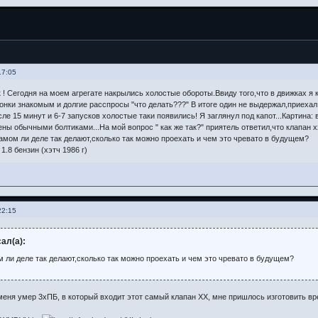
17:05
 ! Сегодня на моем агрегате накрылись холостые обороты.Ввиду того,что в движках я к
онки знакомым и долгие расспросы "что делать???" В итоге один не выдержал,приехал
сле 15 минут и 6-7 запусков холостые таки появились! Я заглянул под капот...Картина
ны обычными болтиками...На мой вопрос " как же так?" приятель ответил,что клапан х
 самом ли деле так делают,сколько так можно проехать и чем это чревато в будущем?
 1.8 бензин (хэтч 1986 г)
22:15
ал(а):
м ли деле так делают,сколько так можно проехать и чем это чревато в будущем?
 меня умер 3хПБ, в который входит этот самый клапан ХХ, мне пришлось изготовить вр