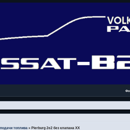
Фо
подачи топлива
»
Pierburg 2e2 без клапана ХХ