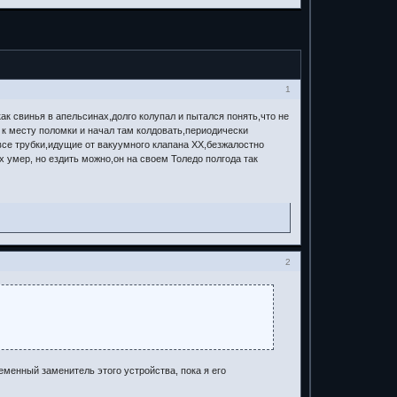
1
ак свинья в апельсинах,долго колупал и пытался понять,что не
 к месту поломки и начал там колдовать,периодически
: все трубки,идущие от вакуумного клапана ХХ,безжалостно
х умер, но ездить можно,он на своем Толедо полгода так
2
еменный заменитель этого устройства, пока я его