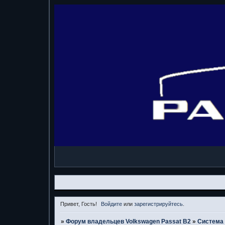
Привет, Гость!
Войдите
или
зарегистрируйтесь
.
»
Форум владельцев Volkswagen Passat B2
»
Система 