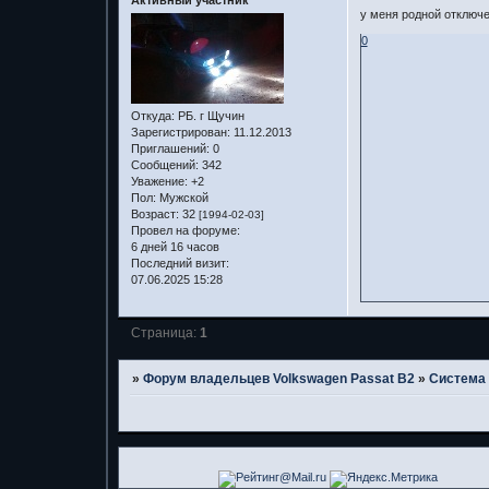
у меня родной отключе
0
Откуда:
РБ. г Щучин
Зарегистрирован
: 11.12.2013
Приглашений:
0
Сообщений:
342
Уважение:
+2
Пол:
Мужской
Возраст:
32
[1994-02-03]
Провел на форуме:
6 дней 16 часов
Последний визит:
07.06.2025 15:28
Страница:
1
»
Форум владельцев Volkswagen Passat B2
»
Система 