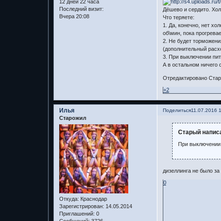
12 дней 22 часа
Последний визит:
Дёшево и сердито. Хо
Вчера 20:08
Что теряете:
1. Да, конечно, нет х
об\мин, пока прогревае
2. Не будет торможени
(дополнительный расхо
3. При выключении пит
А в остальном ничего 
Отредактировано Стары
+2
Илья
Поделиться
11.07.2016 
Старожил
Старый написа
При выключении 
дизеллинга не было за
0
Откуда:
Краснодар
Зарегистрирован
: 14.05.2014
Приглашений:
0
Сообщений:
3726