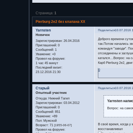
Страница:
1
Pierburg 2e2 без клапана ХХ
Yarnsten
Поделиться
10.07.2016 
Новичок
Доброго времени суток
Зарегистрирован
: 26.04.2016
так.Потом начались зв
Приглашений:
0
командуя "заводи". По
Сообщений:
1
отсоединены и заглуше
Уважение:
+0
катался....Вопрос: на
Провел на форуме:
Карб Pierburg 2e2, двиг
1 час 45 минут
Последний визит:
0
23.12.2016 21:30
Старый
Поделиться
10.07.2016 
Опытный участник
Откуда:
Нижний Тагил
Yarnsten напис
Зарегистрирован
: 03.04.2012
Приглашений:
0
Вопрос: на само
Сообщений:
851
Уважение:
+89
Пол:
Мужской
В своё время, когда у
Возраст:
71
[1955-06-07]
восстанавливал
Провел на форуме: