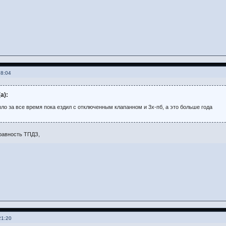
18:04
а):
ыло за все время пока ездил с отключенным клапанном и 3х-пб, а это больше года
равность ТПДЗ,
21:20