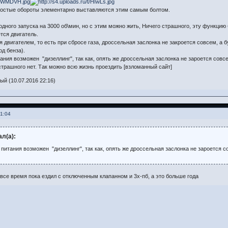
лостые обороты элементарно выставляются этим самым болтом.
олодного запуска на 3000 об\мин, но с этим можно жить, Ничего страшного, эту функци
тся двигатель.
я двигателем, то есть при сбросе газа, дроссельная заслонка не закроется совсем, а 
д бенза).
ания возможен "дизеллинг", так как, опять же дроссельная заслонка не зароется совс
страшного нет. Так можно всю жизнь проездить [взломанный сайт]
й (10.07.2016 22:16)
11:04
л(а):
питания возможен "дизеллинг", так как, опять же дроссельная заслонка не зароется с
 все время пока ездил с отключенным клапанном и 3х-пб, а это больше года