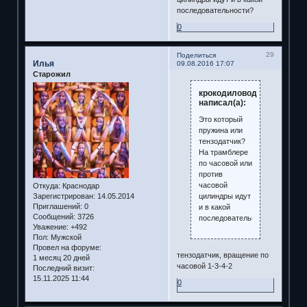
последовательности?
0
29
Поделиться
Илья
09.08.2016 17:07
Старожил
крокодиловод
написал(а):
Это который
пружина или
тензодатчик?
На трамблере
по часовой или
против
часовой
Откуда:
Краснодар
цилиндры идут
Зарегистрирован
: 14.05.2014
Приглашений:
0
и в какой
Сообщений:
3726
последовательности?
Уважение:
+492
Пол:
Мужской
Провел на форуме:
тензодатчик, вращение по
1 месяц 20 дней
часовой 1-3-4-2
Последний визит:
15.11.2025 11:44
0