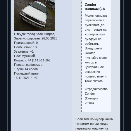
Zonder
написал(а):
Может спираль
перегорела в
пусковом ,по
симптомам на
Откуда:
город Калининград
холодную как
Зарегистрирован
: 26.05.2013
пулдаун не
Приглашений:
0
работает.
Сообщений:
180
Воздушный
Уважение:
+1
жиклер
Пол:
Мужской
чистый,у меня
Возраст:
44
[1981-12-29]
мусор в
Провел на форуме:
центральное
1 день 14 часов
отверстия
Последний визит:
попал с низу и
16.11.2021 21:59
тоже глохла
Отредактировано
Zonder
(Сегодня
23:04)
Если только мусор каким
то фигом попал когда
перевозил машину из