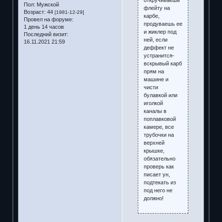
Пол:
Мужской
флейту на
Возраст:
44
[1981-12-29]
карбе,
Провел на форуме:
продуваешь ее
1 день 14 часов
и жиклер под
Последний визит:
ней, если
16.11.2021 21:59
деффект не
устранится-
вскрывый карб
прям на
машине и
чисти
булавкой или
иголкой
каналы в
поплавковой
камере, все
трубочки на
верхней
крышке,
обязательно
проверь как
писает ун,
подтекать из
под него не
должно!