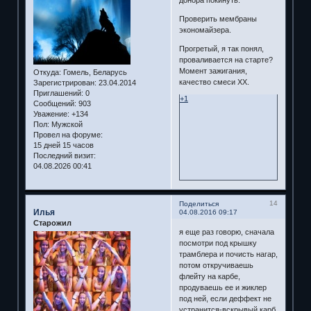
донора покинуть.
Проверить мембраны
экономайзера.
Прогретый, я так понял,
проваливается на старте?
Момент зажигания,
Откуда:
Гомель, Беларусь
качество смеси ХХ.
Зарегистрирован
: 23.04.2014
Приглашений:
0
+1
Сообщений:
903
Уважение:
+134
Пол:
Мужской
Провел на форуме:
15 дней 15 часов
Последний визит:
04.08.2026 00:41
14
Поделиться
Илья
04.08.2016 09:17
Старожил
я еще раз говорю, сначала
посмотри под крышку
трамблера и почисть нагар,
потом откручиваешь
флейту на карбе,
продуваешь ее и жиклер
под ней, если деффект не
устранится-вскрывый карб