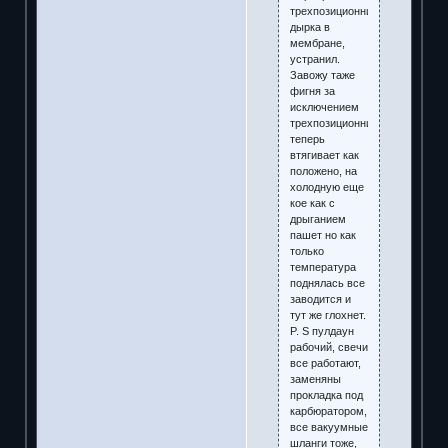
трехпозиционник
дырка в
мембране,
устранил.
Завожу таже
фигня за
исключением
трехпозиционник
теперь
втягивает как
положено, на
холодную еще
кое как с
дрыганием
пашет но как
только
температура
поднялась все
заводится и
тут же глохнет.
P. S пулдаун
рабочий, свечи
все работают,
заменяны
прокладка под
карбюратором,
все вакуумные
шланги тоже,