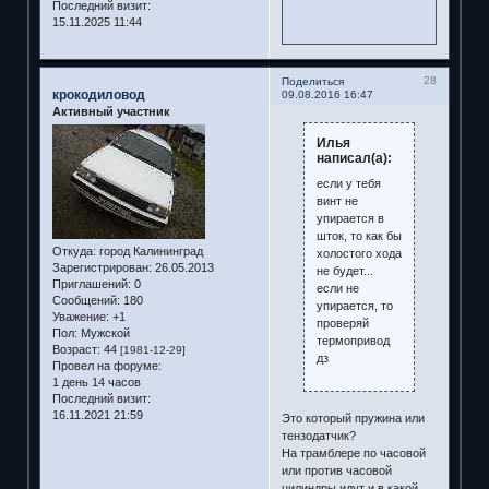
Последний визит:
15.11.2025 11:44
28
Поделиться
крокодиловод
09.08.2016 16:47
Активный участник
Илья
написал(а):
если у тебя
винт не
упирается в
шток, то как бы
Откуда:
город Калининград
холостого хода
Зарегистрирован
: 26.05.2013
не будет...
Приглашений:
0
если не
Сообщений:
180
упирается, то
Уважение:
+1
проверяй
Пол:
Мужской
термопривод
Возраст:
44
[1981-12-29]
дз
Провел на форуме:
1 день 14 часов
Последний визит:
16.11.2021 21:59
Это который пружина или
тензодатчик?
На трамблере по часовой
или против часовой
цилиндры идут и в какой