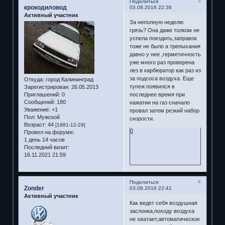
3
Поделиться
крокодиловод
03.08.2016 22:36
Активный участник
За неполную неделю
грязь? Она даже толком не
успела поездить,заправок
тоже не было а трепыхания
давно у нее ,герметичность
уже много раз проверена
лез в карбюратор как раз из
за подсоса воздуха. Еще
Откуда:
город Калининград
тупеж появился в
Зарегистрирован
: 26.05.2013
последнее время при
Приглашений:
0
Сообщений:
180
нажатии на газ сначало
Уважение:
+1
провал затем резкий набор
Пол:
Мужской
скорости.
Возраст:
44
[1981-12-29]
0
Провел на форуме:
1 день 14 часов
Последний визит:
16.11.2021 21:59
4
Поделиться
Zonder
03.08.2016 22:41
Активный участник
Как ведет себя воздушная
заслонка,походу воздуха
не хватает,автоматическое