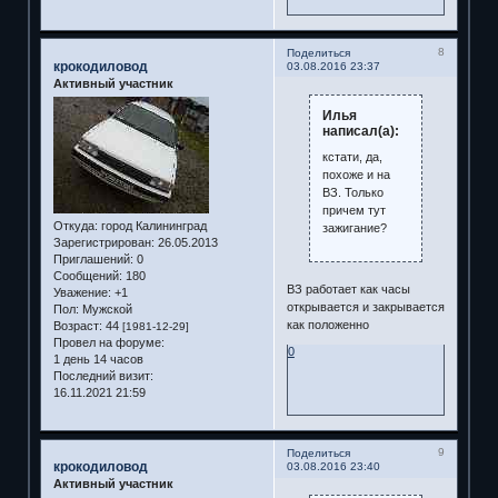
8
Поделиться
крокодиловод
03.08.2016 23:37
Активный участник
Илья
написал(а):
кстати, да,
похоже и на
ВЗ. Только
причем тут
Откуда:
город Калининград
зажигание?
Зарегистрирован
: 26.05.2013
Приглашений:
0
Сообщений:
180
ВЗ работает как часы
Уважение:
+1
открывается и закрывается
Пол:
Мужской
как положенно
Возраст:
44
[1981-12-29]
Провел на форуме:
0
1 день 14 часов
Последний визит:
16.11.2021 21:59
9
Поделиться
крокодиловод
03.08.2016 23:40
Активный участник