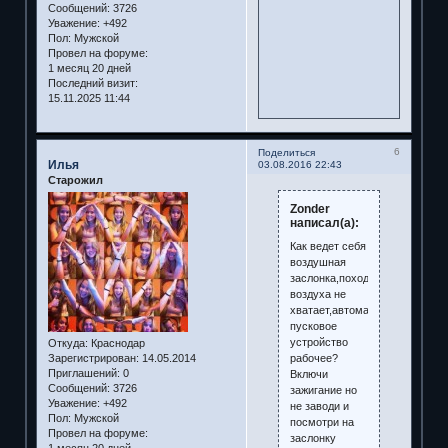
Сообщений:
3726
Уважение:
+492
Пол:
Мужской
Провел на форуме:
1 месяц 20 дней
Последний визит:
15.11.2025 11:44
6
Поделиться
Илья
03.08.2016 22:43
Старожил
Zonder
написал(а):
Как ведет себя
воздушная
заслонка,походу
воздуха не
хватает,автоматическое
пусковое
устройство
Откуда:
Краснодар
рабочее?
Зарегистрирован
: 14.05.2014
Приглашений:
0
Включи
Сообщений:
3726
зажигание но
Уважение:
+492
не заводи и
Пол:
Мужской
посмотри на
Провел на форуме:
заслонку