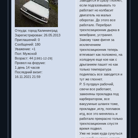
Заводится и сразу глохнет,
если подгазовывать то
работает но колбасит
двигатель на малых
оборотах. До этого все
работало. Перебрал
трехпозиционник дырка в
Откуда:
город Калининград
мембране, устранил.
Зарегистрирован
: 26.05.2013
Завожу таже фигня за
Приглашений:
0
Сообщений:
180
исключением
Уважение:
+1
трехпозиционник теперь
Пол:
Мужской
втягивает как положено, на
Возраст:
44
[1981-12-29]
холодную еще кое как с
Провел на форуме:
дрыганием пашет но как
1 день 14 часов
только температура
Последний визит:
поднялась все заводится и
16.11.2021 21:59
тут же глохнет.
P. S пулдаун рабочий,
свечи все работают,
заменяны прокладка под
карбюратором, все
вакуумные шланги тоже,
прокладки ,иглу, поплавок
итд, все это менялось и
работало прекрасно только
трехпозиционник спустя
время подвел.
Уже не знаю куда сунуться