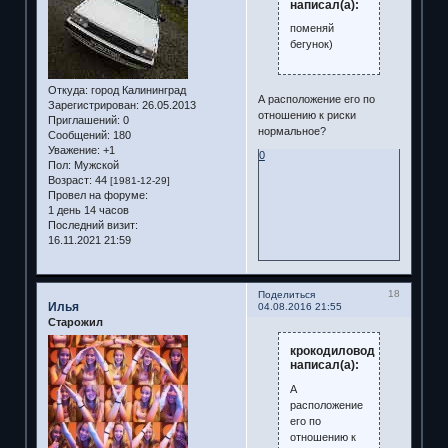
написал(а):
поменяй
бегунок)
Откуда:
город Калининград
А расположение его по
Зарегистрирован
: 26.05.2013
отношению к риски
Приглашений:
0
нормальное?
Сообщений:
180
Уважение:
+1
0
Пол:
Мужской
Возраст:
44
[1981-12-29]
Провел на форуме:
1 день 14 часов
Последний визит:
16.11.2021 21:59
18
Поделиться
Илья
04.08.2016 21:55
Старожил
крокодиловод
написал(а):
А
расположение
его по
отношению к