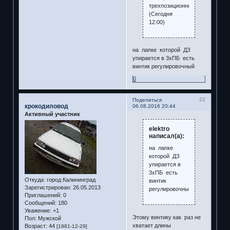
трехпозиционнике
(Сегодня
12:00)
на лапке которой ДЗ
упирается в 3хПБ есть
винтик регулировочный
0
22
Поделиться
крокодиловод
06.08.2016 20:44
Активный участник
elektro
написал(а):
на лапке
которой ДЗ
упирается в
3хПБ есть
Откуда:
город Калининград
винтик
Зарегистрирован
: 26.05.2013
регулировочный
Приглашений:
0
Сообщений:
180
Уважение:
+1
Этому винтику как раз не
Пол:
Мужской
хватает длины
Возраст:
44
[1981-12-29]