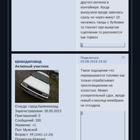
другого региона в
контейнере. Когда
выгрузили вроде завелась
сразу но через минут 10
начались танцы с бубнами
то глохнет при выжатом
сцеплении то разгоняется
как тормоз
0
10
Поделиться
крокодиловод
03.08.2016 23:42
Активный участник
Такое ощущение что
перекрывается топливо как
только отрабатывает
трехпозиционник на
холостые. Может
ускорительный сдох, вроде
новый и месяца мембрана
не отходила
Откуда:
город Калининград
Зарегистрирован
: 26.05.2013
0
Приглашений:
0
Сообщений:
180
Уважение:
+1
Пол:
Мужской
Возраст:
44
[1981-12-29]
Провел на форуме: