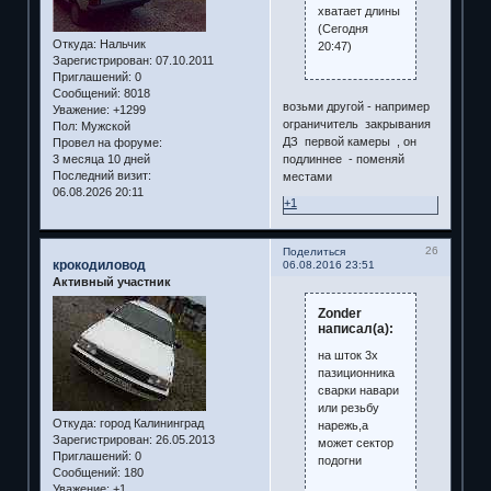
хватает длины
(Сегодня
Откуда:
Нальчик
20:47)
Зарегистрирован
: 07.10.2011
Приглашений:
0
Сообщений:
8018
возьми другой - например
Уважение:
+1299
ограничитель закрывания
Пол:
Мужской
ДЗ первой камеры , он
Провел на форуме:
подлиннее - поменяй
3 месяца 10 дней
Последний визит:
местами
06.08.2026 20:11
+1
26
Поделиться
крокодиловод
06.08.2016 23:51
Активный участник
Zonder
написал(а):
на шток 3х
пазиционника
сварки навари
или резьбу
Откуда:
город Калининград
нарежь,а
Зарегистрирован
: 26.05.2013
может сектор
Приглашений:
0
подогни
Сообщений:
180
Уважение:
+1