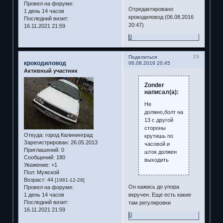
Провел на форуме:
Отредактировано
1 день 14 часов
крокодиловод (06.08.2016
Последний визит:
20:47)
16.11.2021 21:59
0
23
Поделиться
крокодиловод
06.08.2016 20:45
Активный участник
Zonder
написал(а):
Не
должно,болт на
13 с другой
стороны
Откуда:
город Калининград
крутишь по
Зарегистрирован
: 26.05.2013
часовой и
Приглашений:
0
шток должен
Сообщений:
180
выходить
Уважение:
+1
Пол:
Мужской
Возраст:
44
[1981-12-29]
Он кажись до упора
Провел на форуме:
1 день 14 часов
вкручен. Еще есть какие
Последний визит:
там регулировки
16.11.2021 21:59
0