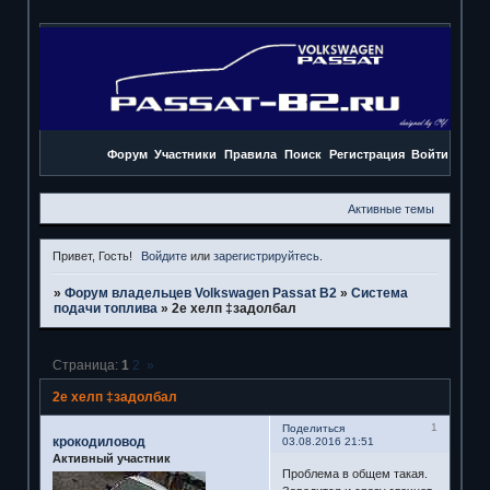
Форум
Участники
Правила
Поиск
Регистрация
Войти
Активные темы
Привет, Гость!
Войдите
или
зарегистрируйтесь
.
»
Форум владельцев Volkswagen Passat B2
»
Система
подачи топлива
»
2е хелп ‡задолбал
Страница:
1
2
»
2е хелп ‡задолбал
1
Поделиться
крокодиловод
03.08.2016 21:51
Активный участник
Проблема в общем такая.