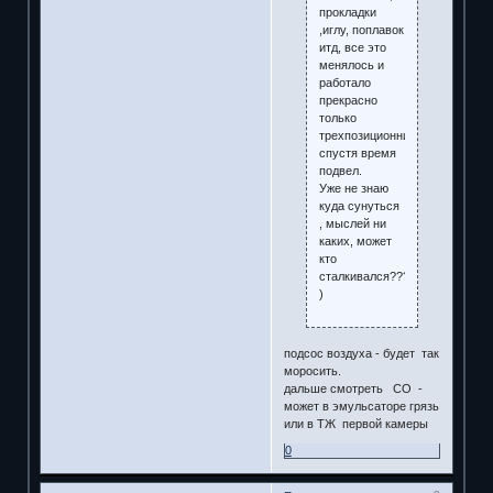
прокладки
,иглу, поплавок
итд, все это
менялось и
работало
прекрасно
только
трехпозиционник
спустя время
подвел.
Уже не знаю
куда сунуться
, мыслей ни
каких, может
кто
сталкивался???
)
подсос воздуха - будет так
моросить.
дальше смотреть СО -
может в эмульсаторе грязь
или в ТЖ первой камеры
0