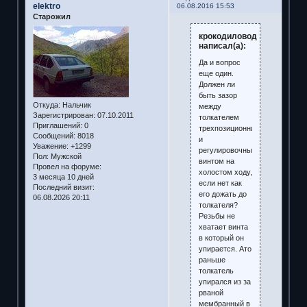
elektro
06.08.2016 15:53
Старожил
крокодиловод
написал(а):
Да и вопрос
еще один.
Должен ли
быть зазор
Откуда:
Нальчик
между
Зарегистрирован
: 07.10.2011
толкателем
Приглашений:
0
трехпозиционника
Сообщений:
8018
и
Уважение:
+1299
регулировочным
Пол:
Мужской
винтом на
Провел на форуме:
холостом ходу,
3 месяца 10 дней
если нет как
Последний визит:
его дожать до
06.08.2026 20:11
толкателя?
Резьбы не
хватает винта
в который он
упирается. Ато
раньше
толкатель
упирался из за
рваной
мембранный в