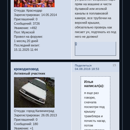
прям на машине и чисти
булавкой или иголкой
Откуда:
Краснодар
каналы в поплавковой
Зарегистрирован
: 14.05.2014
камере, все трубочки на
Приглашений:
0
верхней крышке,
Сообщений:
3726
обязательно проверь как
Уважение:
+492
писает ун, подтекать из под
Пол:
Мужской
Провел на форуме:
него не должно!
1 месяц 20 дней
0
Последний визит:
15.11.2025 11:44
15
Поделиться
крокодиловод
04.08.2016 18:53
Активный участник
Илья
написал(а):
я еще раз
говорю,
сначала
посмотри под
Откуда:
город Калининград
крышку
Зарегистрирован
: 26.05.2013
трамблера и
Приглашений:
0
почисть нагар,
Сообщений:
180
потом
Уважение:
+1
откручиваешь