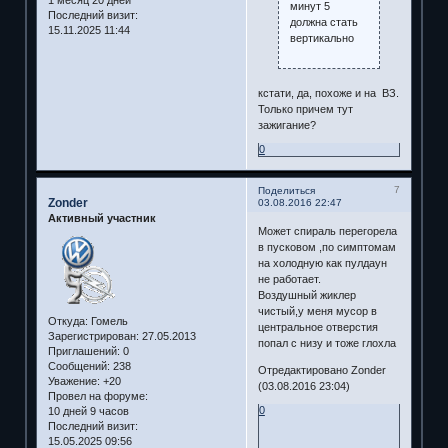
1 месяц 20 дней
минут 5
Последний визит:
должна стать
15.11.2025 11:44
вертикально
кстати, да, похоже и на ВЗ.
Только причем тут
зажигание?
0
7
Поделиться
Zonder
03.08.2016 22:47
Активный участник
Может спираль перегорела
в пусковом ,по симптомам
на холодную как пулдаун
не работает.
Воздушный жиклер
чистый,у меня мусор в
Откуда:
Гомель
центральное отверстия
Зарегистрирован
: 27.05.2013
попал с низу и тоже глохла
Приглашений:
0
Сообщений:
238
Отредактировано Zonder
Уважение:
+20
(03.08.2016 23:04)
Провел на форуме:
0
10 дней 9 часов
Последний визит:
15.05.2025 09:56