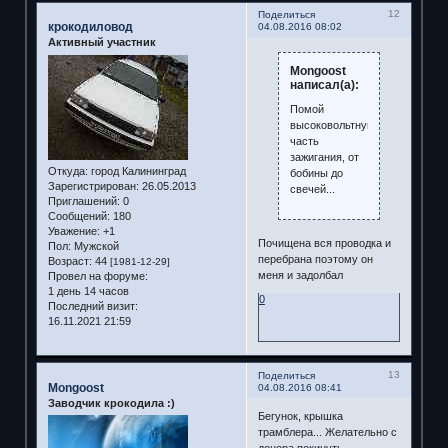
12
Поделиться
крокодиловод
04.08.2016 08:02
Активный участник
Mongoost
написал(а):
Помой
высоковольтную
часть
зажигания, от
Откуда:
город Калининград
бобины до
Зарегистрирован
: 26.05.2013
свечей...
Приглашений:
0
Сообщений:
180
Уважение:
+1
Почищена вся проводка и
Пол:
Мужской
перебрана поэтому он
Возраст:
44
[1981-12-29]
меня и задолбал
Провел на форуме:
1 день 14 часов
0
Последний визит:
16.11.2021 21:59
13
Поделиться
Mongoost
04.08.2016 08:41
Заводчик крокодила :)
Бегунок, крышка
трамблера... Желательно с