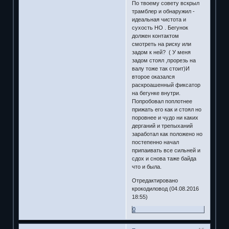
По твоему совету вскрыл
трамблер и обнаружил -
идеальная чистота и
сухость НО . Бегунок
должен контактом
смотреть на риску или
задом к ней? ( У меня
задом стоял ,прорезь на
валу тоже так стоит)И
второе оказался
раскроашенный фиксатор
на бегунке внутри.
Попробовал поплотнее
прижать его как и стоял но
поровнее и чудо ни каких
дерганий и трепыханий
заработал как положено но
постепенно начал
припаивать все сильней и
сдох и снова таже байда
что и была.
Отредактировано
крокодиловод (04.08.2016
18:55)
0