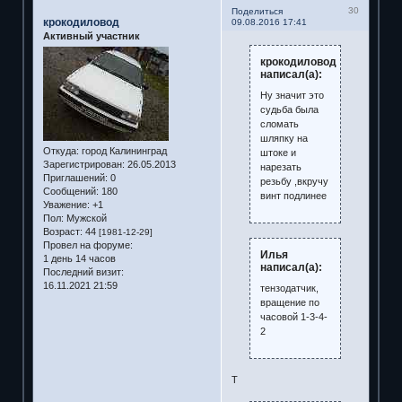
30
Поделиться
крокодиловод
09.08.2016 17:41
Активный участник
крокодиловод
написал(а):
Ну значит это
судьба была
сломать
шляпку на
Откуда:
город Калининград
штоке и
Зарегистрирован
: 26.05.2013
нарезать
Приглашений:
0
резьбу ,вкручу
Сообщений:
180
винт подлинее
Уважение:
+1
Пол:
Мужской
Возраст:
44
[1981-12-29]
Провел на форуме:
Илья
1 день 14 часов
написал(а):
Последний визит:
16.11.2021 21:59
тензодатчик,
вращение по
часовой 1-3-4-
2
Т