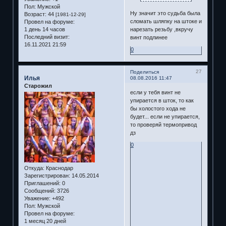
Пол:
Мужской
Ну значит это судьба была
Возраст:
44
[1981-12-29]
сломать шляпку на штоке и
Провел на форуме:
1 день 14 часов
нарезать резьбу ,вкручу
Последний визит:
винт подлинее
16.11.2021 21:59
0
27
Поделиться
Илья
08.08.2016 11:47
Старожил
если у тебя винт не
упирается в шток, то как
бы холостого хода не
будет... если не упирается,
то проверяй термопривод
дз
0
Откуда:
Краснодар
Зарегистрирован
: 14.05.2014
Приглашений:
0
Сообщений:
3726
Уважение:
+492
Пол:
Мужской
Провел на форуме:
1 месяц 20 дней