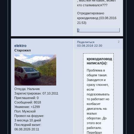
, мыслей ни каких, может
кто сталкивался???
Отредактировано
крокодиловод (03.08.2016
21:53)
0
2
Поделиться
elektro
03.08.2016 22:30
Старожил
крокодиловод
написал(а):
Проблема в
общем такая.
Заводится и
сразу глохнет,
Откуда:
Нальчик
если
Зарегистрирован
: 07.10.2011
подгазовывать
Приглашений:
0
то работает но
Сообщений:
8018
колбасит
Уважение:
+1299
двигатель на
Пол:
Мужской
малых
Провел на форуме:
оборотах. До
3 месяца 10 дней
этого все
Последний визит:
работало.
06.08.2026 20:11
Перебрал