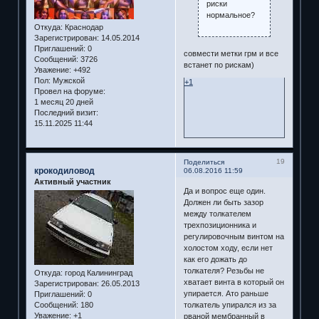
риски
нормальное?
Откуда:
Краснодар
Зарегистрирован
: 14.05.2014
Приглашений:
0
совмести метки грм и все
Сообщений:
3726
встанет по рискам)
Уважение:
+492
Пол:
Мужской
+1
Провел на форуме:
1 месяц 20 дней
Последний визит:
15.11.2025 11:44
19
Поделиться
крокодиловод
06.08.2016 11:59
Активный участник
Да и вопрос еще один.
Должен ли быть зазор
между толкателем
трехпозиционника и
регулировочным винтом на
холостом ходу, если нет
как его дожать до
толкателя? Резьбы не
Откуда:
город Калининград
хватает винта в который он
Зарегистрирован
: 26.05.2013
упирается. Ато раньше
Приглашений:
0
Сообщений:
180
толкатель упирался из за
Уважение:
+1
рваной мембранный в