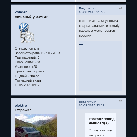
24
Поделиться
Zonder
06.08.2016 21:55
Активный участник
на шток 3х пазиционника
сварки навари или резьбу
нарежь,а может сектор
подогни
+1
Откуда:
Гомель
Зарегистрирован
: 27.05.2013
Приглашений:
0
Сообщений:
238
Уважение:
+20
Провел на форуме:
10 дней 9 часов
Последний визит:
15.05.2025 09:56
25
Поделиться
elektro
06.08.2016 23:23
Старожил
крокодиловод
написал(а):
Этому винтику
как раз не