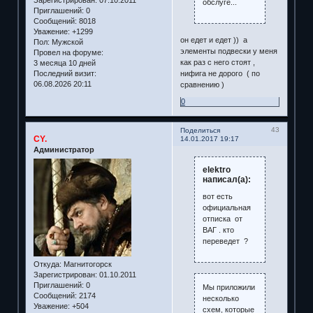
обслуге...
Приглашений:
0
Сообщений:
8018
Уважение:
+1299
он едет и едет )) а
Пол:
Мужской
элементы подвески у меня
Провел на форуме:
как раз с него стоят ,
3 месяца 10 дней
Последний визит:
нифига не дорого ( по
06.08.2026 20:11
сравнению )
0
43
Поделиться
CY.
14.01.2017 19:17
Администратор
elektro
написал(а):
вот есть
официальная
отписка от
ВАГ . кто
переведет ?
Откуда:
Магнитогорск
Зарегистрирован
: 01.10.2011
Приглашений:
0
Мы приложили
Сообщений:
2174
несколько
Уважение:
+504
схем, которые