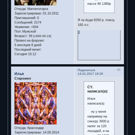
пассе 90 1380р
Откуда:
Магнитогорск
Зарегистрирован
: 01.10.2011
Приглашений:
0
Я за Ауди 8250 р. плачу,
Сообщений:
2174
165 л.с.
Уважение:
+504
Пол:
Мужской
0
Возраст:
39
[1986-08-19]
Провел на форуме:
5 месяцев 8 дней
Последний визит:
Сегодня 15:12
45
Поделиться
Илья
14.01.2017 19:26
Старожил
CY.
написал(а):
Илья
написал(а):
ну у меня
например на
синхру 3000 р
налог за 120
Откуда:
Краснодар
лошадей, и на
Зарегистрирован
: 14.05.2014