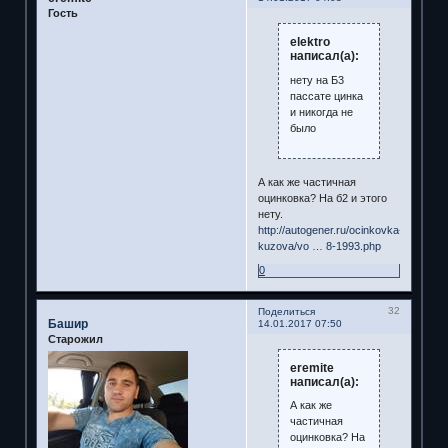
Гость
elektro
написал(а):
нету на Б3
пассате цинка
и никогда не
было
А как же частичная
оцинковка? На б2 и этого
нету.
http://autogener.ru/ocinkovka-
kuzova/vo … 8-1993.php
0
32
Поделиться
Башир
14.01.2017 07:50
Старожил
eremite
написал(а):
А как же
частичная
оцинковка? На