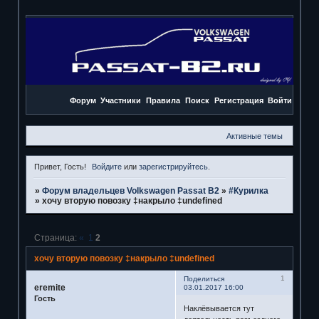
Форум
Участники
Правила
Поиск
Регистрация
Войти
Активные темы
Привет, Гость!
Войдите
или
зарегистрируйтесь
.
»
Форум владельцев Volkswagen Passat B2
»
#Курилка
»
хочу вторую повозку ‡накрыло ‡undefined
Страница:
«
1
2
хочу вторую повозку ‡накрыло ‡undefined
1
Поделиться
eremite
03.01.2017 16:00
Гость
Наклёвывается тут