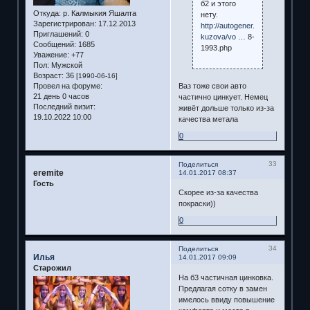
б2 и этого
Откуда:
р. Калмыкия Яшалта
нету.
Зарегистрирован
: 17.12.2013
http://autogener.ru/ocinkovka-
Приглашений:
0
kuzova/vo
… 8-
Сообщений:
1685
1993.php
Уважение:
+77
Пол:
Мужской
Возраст:
36
[1990-06-16]
Ваз тоже свои авто
Провел на форуме:
21 день 0 часов
частично цинкует. Немец
Последний визит:
живёт дольше только из-за
19.10.2022 10:00
качества метала
0
33
Поделиться
eremite
14.01.2017 08:37
Гость
Скорее из-за качества
покраски))
0
34
Поделиться
Илья
14.01.2017 09:09
Старожил
На б3 частичная цинковка.
Предлагая сотку в замен
имелось ввиду повышение