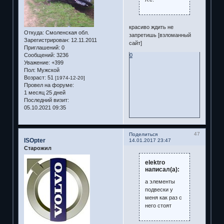
красиво ждить не
Откуда:
Смоленская обл.
запретишь [взломанный
Зарегистрирован
: 12.11.2011
сайт]
Приглашений:
0
Сообщений:
3236
0
Уважение:
+399
Пол:
Мужской
Возраст:
51
[1974-12-20]
Провел на форуме:
1 месяц 25 дней
Последний визит:
05.10.2021 09:35
47
Поделиться
ISOpter
14.01.2017 23:47
Старожил
elektro
написал(а):
а элементы
подвески у
меня как раз с
него стоят