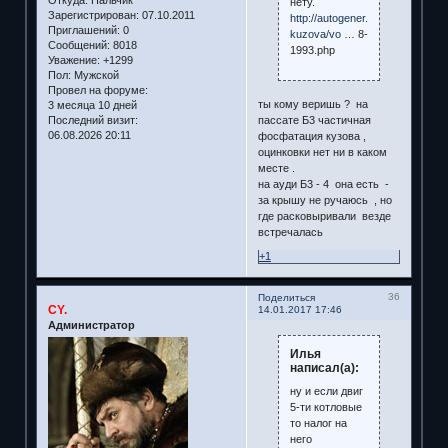
нету.
Зарегистрирован
: 07.10.2011
http://autogener.ru/ocinkovka-
Приглашений:
0
kuzova/vo
… 8-
Сообщений:
8018
1993.php
Уважение:
+1299
Пол:
Мужской
Провел на форуме:
ты кому веришь ? на
3 месяца 10 дней
Последний визит:
пассате Б3 частичная
06.08.2026 20:11
фосфатация кузова ,
оцинковки нет ни в каком
месте .
на ауди Б3 - 4 она есть -
за крышу не ручаюсь , но
где расковыривали везде
встречалась
+1
36
Поделиться
CY.
14.01.2017 17:46
Администратор
Илья
написал(а):
ну и если двиг
5-ти котловые
то налог на
него