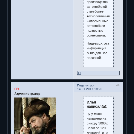
производства
автомобилей
стал более
технологичным.
Современные
автомобили
полностью
оцинкованы.
Надеемся, эта
информация
была для Вас
полезной.
+1
44
Поделиться
CY.
14.01.2017 19:20
Администратор
Илья
написал(а):
ну у меня
например на
синхру 3000 р
налог за 120
лошадей, и на