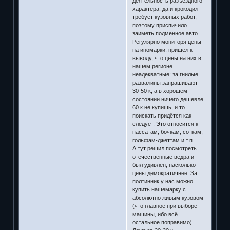
деятельность разъездного
характера, да и крокодил
требует кузовных работ,
поэтому приспичило
заиметь подменное авто.
Регулярно мониторя цены
на иномарки, пришёл к
выводу, что цены на них в
нашем регионе
неадекватные: за гнилые
развалины запрашивают
30-50 к, а в хорошем
состоянии ничего дешевле
60 к не купишь, и то
поискать придётся как
следует. Это относится к
пассатам, бочкам, соткам,
гольфам-джеттам и т.п.
А тут решил посмотреть
отечественные вёдра и
был удивлён, насколько
цены демократичнее. За
полтинник у нас можно
купить нашемарку с
абсолютно живым кузовом
(что главное при выборе
машины, ибо всё
остальное поправимо).