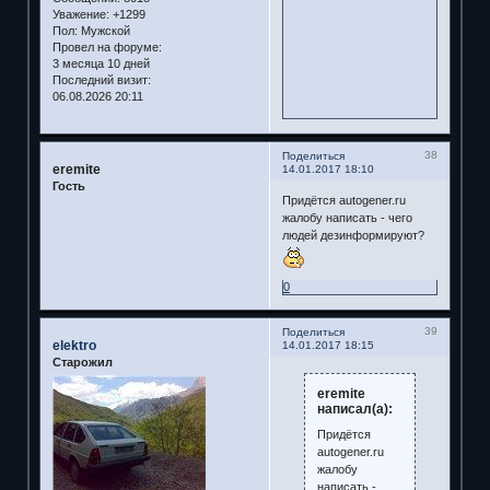
Уважение:
+1299
Пол:
Мужской
Провел на форуме:
3 месяца 10 дней
Последний визит:
06.08.2026 20:11
38
Поделиться
eremite
14.01.2017 18:10
Гость
Придётся autogener.ru
жалобу написать - чего
людей дезинформируют?
0
39
Поделиться
elektro
14.01.2017 18:15
Старожил
eremite
написал(а):
Придётся
autogener.ru
жалобу
написать -