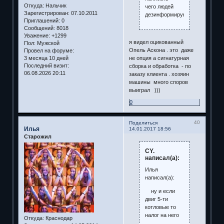
Откуда:
Нальчик
чего людей
Зарегистрирован
: 07.10.2011
дезинформируют?
Приглашений:
0
Сообщений:
8018
Уважение:
+1299
я видел оцикованный
Пол:
Мужской
Опель Аскона . это даже
Провел на форуме:
не опция а сигнатурная
3 месяца 10 дней
Последний визит:
сборка и обработка - по
06.08.2026 20:11
заказу клиента . хозяин
машины много споров
выиграл )))
0
40
Поделиться
Илья
14.01.2017 18:56
Старожил
CY.
написал(а):
Илья
написал(а):
ну и если
двиг 5-ти
котловые то
налог на него
Откуда:
Краснодар