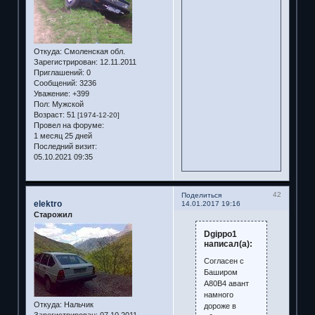
Откуда:
Смоленская обл.
Зарегистрирован
: 12.11.2011
Приглашений:
0
Сообщений:
3236
Уважение:
+399
Пол:
Мужской
Возраст:
51
[1974-12-20]
Провел на форуме:
1 месяц 25 дней
Последний визит:
05.10.2021 09:35
42
Поделиться
elektro
14.01.2017 19:16
Старожил
Dgippo1
написал(а):
Согласен с
Баширом
А80В4 авант
намного
Откуда:
Нальчик
дороже в
Зарегистрирован
: 07.10.2011