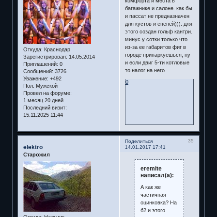
комфорта и места в
багажнике и салоне. как бы
и пассат не предназначен
для кустов и епеней))). для
этого создан гольф кантри.
минус у сотки только что
из-за ее габаритов фиг в
Откуда:
Краснодар
городе припаркуешься, ну
Зарегистрирован
: 14.05.2014
и если двиг 5-ти котловые
Приглашений:
0
то налог на него
Сообщений:
3726
Уважение:
+492
0
Пол:
Мужской
Провел на форуме:
1 месяц 20 дней
Последний визит:
15.11.2025 11:44
35
Поделиться
elektro
14.01.2017 17:41
Старожил
eremite
написал(а):
А как же
частичная
оцинковка? На
б2 и этого
Откуда:
Нальчик