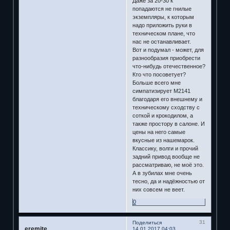
Даже за 20-30 к
попадаются не гнилые
экземпляры, к которым
надо приложить руки в
техническом плане, что
нас не останавливает.
Вот и подумал - может, для
разнообразия приобрести
что-нибудь отечественное?
Кто что посоветует?
Больше всего мне
симпатизирует М2141
благодаря его внешнему и
техническому сходству с
соткой и крокодилом, а
также простору в салоне. И
цены на него самые
вкусные из нашемарок.
Классику, волги и прочий
задний привод вообще не
рассматриваю, не моё это.
А в зубилах мне очень
тесно, да и надёжностью от
них совсем не веет.
0
31
Поделиться
eremite
14.01.2017 04:03