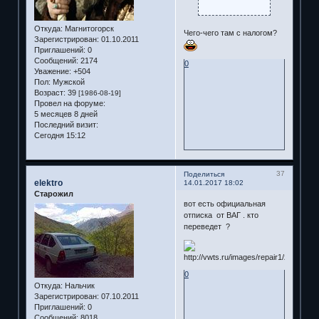
Откуда:
Магнитогорск
Чего-чего там с налогом?
Зарегистрирован
: 01.10.2011
Приглашений:
0
Сообщений:
2174
0
Уважение:
+504
Пол:
Мужской
Возраст:
39
[1986-08-19]
Провел на форуме:
5 месяцев 8 дней
Последний визит:
Сегодня 15:12
37
Поделиться
elektro
14.01.2017 18:02
Старожил
вот есть официальная
отписка от ВАГ . кто
переведет ?
0
Откуда:
Нальчик
Зарегистрирован
: 07.10.2011
Приглашений:
0
Сообщений:
8018