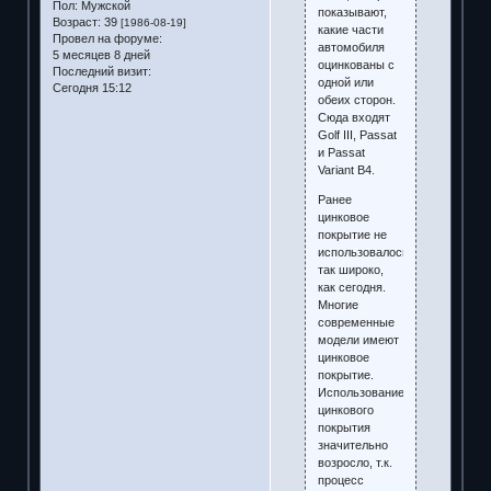
Пол:
Мужской
показывают,
Возраст:
39
[1986-08-19]
какие части
Провел на форуме:
автомобиля
5 месяцев 8 дней
оцинкованы с
Последний визит:
одной или
Сегодня 15:12
обеих сторон.
Сюда входят
Golf III, Passat
и Passat
Variant B4.
Ранее
цинковое
покрытие не
использовалось
так широко,
как сегодня.
Многие
современные
модели имеют
цинковое
покрытие.
Использование
цинкового
покрытия
значительно
возросло, т.к.
процесс