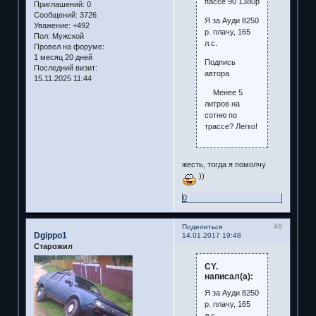
пассе 90 1380р
Приглашений:
0
Сообщений:
3726
Я за Ауди 8250
Уважение:
+492
р. плачу, 165
Пол:
Мужской
л.с.
Провел на форуме:
1 месяц 20 дней
Подпись
Последний визит:
автора
15.11.2025 11:44
Менее 5
литров на
сотню по
трассе? Легко!
жесть, тогда я помолчу
))
0
46
Поделиться
Dgippo1
14.01.2017 19:48
Старожил
CY.
написал(а):
Я за Ауди 8250
р. плачу, 165
л.с.