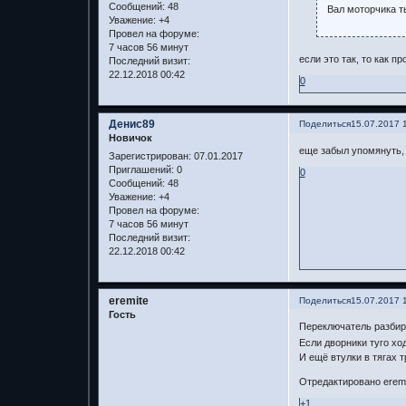
Сообщений:
48
Вал моторчика ты
Уважение:
+4
Провел на форуме:
7 часов 56 минут
если это так, то как 
Последний визит:
22.12.2018 00:42
0
Денис89
Поделиться
15.07.2017 
Новичок
еще забыл упомянуть, 
Зарегистрирован
: 07.01.2017
Приглашений:
0
0
Сообщений:
48
Уважение:
+4
Провел на форуме:
7 часов 56 минут
Последний визит:
22.12.2018 00:42
eremite
Поделиться
15.07.2017 
Гость
Переключатель разбира
Если дворники туго ход
И ещё втулки в тягах 
Отредактировано eremit
+1