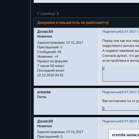
Страница:
1
Дворники и омыватель не работают=((
Денис89
Поделиться
15.07.2017 
Новичок
Перед тем как все пер
Зарегистрирован
: 07.01.2017
подрулевого рычага на
Приглашений:
0
А недавно нажимаю рыч
Сообщений:
48
Сначала думал, что дв
Уважение:
+4
если проблема в мотор
Провел на форуме:
7 часов 56 минут
0
Последний визит:
22.12.2018 00:42
eremite
Поделиться
15.07.2017 
Гость
Вал моторчика ты от р
0
Денис89
Поделиться
15.07.2017 
Новичок
Зарегистрирован
: 07.01.2017
eremite написа
Приглашений:
0