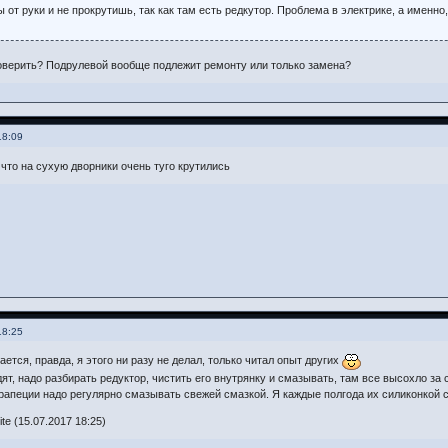
 от руки и не прокрутишь, так как там есть редкутор. Проблема в электрике, а именно
проверить? Подрулевой вообще подлежит ремонту или только замена?
18:09
что на сухую дворники очень туго крутились
18:25
ется, правда, я этого ни разу не делал, только читал опыт других
ят, надо разбирать редуктор, чистить его внутрянку и смазывать, там все высохло за 
трапеции надо регулярно смазывать свежей смазкой. Я каждые полгода их силиконкой 
e (15.07.2017 18:25)