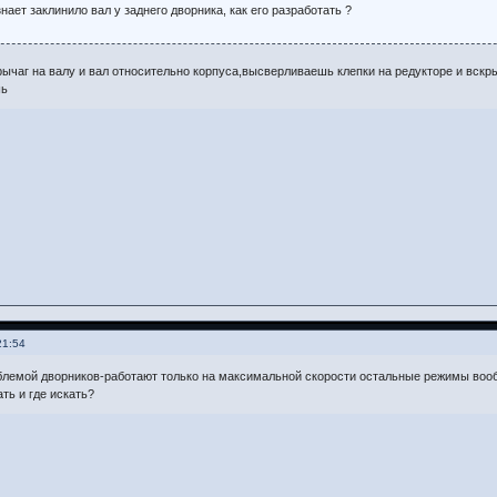
нает заклинило вал у заднего дворника, как его разработать ?
ычаг на валу и вал относительно корпуса,высверливаешь клепки на редукторе и вскр
шь
21:54
блемой дворников-работают только на максимальной скорости остальные режимы вооб
ть и где искать?