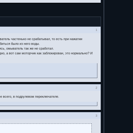
1
ватель частенько не срабатывал, то есть при нажатии
биться было из него воды.
сь, омыватель так же не сработал.
дно, а вот сам моторчик как заблокирован, это нормально? И
2
ее всего, в подрулевом переключателе.
3