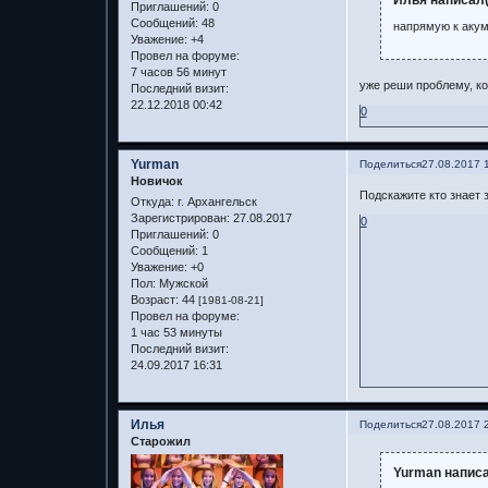
Илья написал(
Приглашений:
0
Сообщений:
48
напрямую к акум
Уважение:
+4
Провел на форуме:
7 часов 56 минут
уже реши проблему, ко
Последний визит:
22.12.2018 00:42
0
Yurman
Поделиться
27.08.2017 
Новичок
Подскажите кто знает з
Откуда:
г. Архангельск
Зарегистрирован
: 27.08.2017
0
Приглашений:
0
Сообщений:
1
Уважение:
+0
Пол:
Мужской
Возраст:
44
[1981-08-21]
Провел на форуме:
1 час 53 минуты
Последний визит:
24.09.2017 16:31
Илья
Поделиться
27.08.2017 
Старожил
Yurman написа