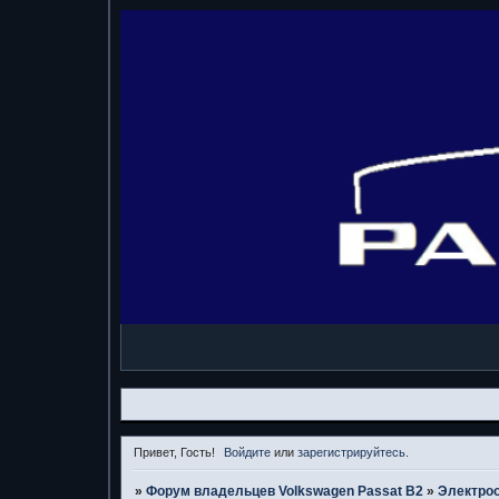
Привет, Гость!
Войдите
или
зарегистрируйтесь
.
»
Форум владельцев Volkswagen Passat B2
»
Электро