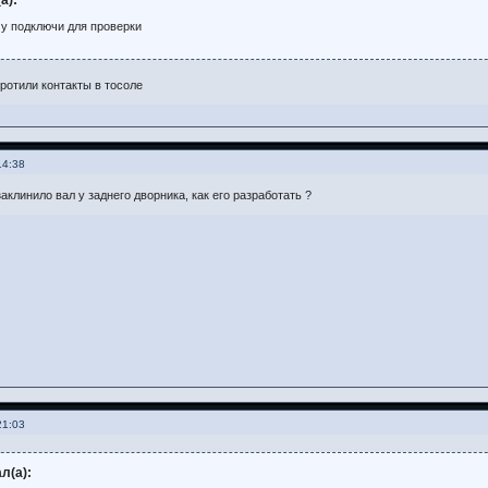
а):
у подключи для проверки
ротили контакты в тосоле
14:38
аклинило вал у заднего дворника, как его разработать ?
21:03
л(а):