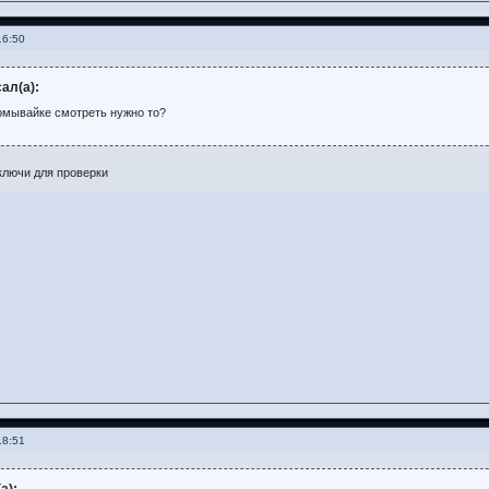
16:50
ал(а):
 омывайке смотреть нужно то?
ключи для проверки
18:51