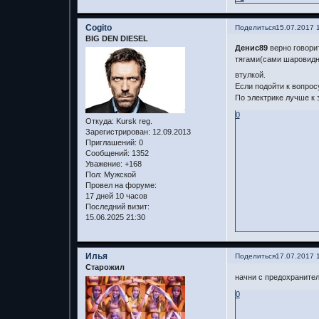
Cogito
Поделиться
15.07.2017 
BIG DEN DIESEL
Денис89
верно говори
тягами(сами шаровидны
втулкой.
Если подойти к вопросу
По электрике лучше к 
0
Откуда:
Kursk reg.
Зарегистрирован
: 12.09.2013
Приглашений:
0
Сообщений:
1352
Уважение:
+168
Пол:
Мужской
Провел на форуме:
17 дней 10 часов
Последний визит:
15.06.2025 21:30
Илья
Поделиться
17.07.2017 
Старожил
начни с предохранител
0