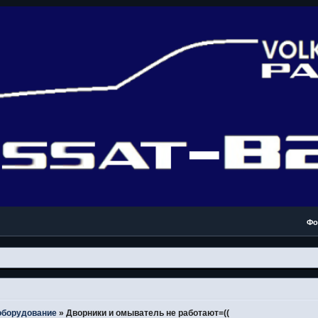
Фо
оборудование
»
Дворники и омыватель не работают=((