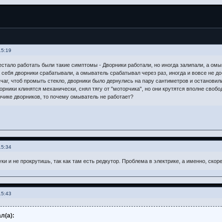
15:19
естало работать были такие симптомы - Дворники работали, но иногда залипали, а омы
 себя дворники срабатывали, а омыватель срабатывал через раз, иногда и вовсе не до
аг, чтоб промыть стекло, дворники было дернулись на пару сантиметров и остановили
орники клинятся механически, снял тягу от "моторчика", но они крутятся вполне свобо
чике дворников, то почему омыватель не работает?
15:34
уки и не прокрутишь, так как там есть редкутор. Проблема в электрике, а именно, скор
15:43
л(а):