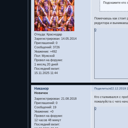
Подскажите кто з
Помечаешь как стоит р
редуктора и вынимае
0
Откуда:
Краснодар
Зарегистрирован
: 14.05.2014
Приглашений:
0
Сообщений:
3726
Уважение:
+492
Пол:
Мужской
Провел на форуме:
1 месяц 20 дней
Последний визит:
15.11.2025 11:44
Никанор
Поделиться
22.12.2019 
Новичок
Кто сталкивался с про
Зарегистрирован
: 21.08.2018
пожалуйста с чего нача
Приглашений:
0
Сообщений:
19
0
Уважение:
+0
Провел на форуме:
12 часов 48 минут
Последний визит: