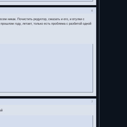
6
сем никак. Почистить редуктор, смазать и его, и втулки с
прошлом году, летает, только есть проблема с разбитой одной
7
ой