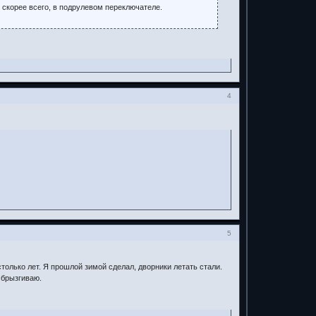
, скорее всего, в подрулевом переключателе.
4
5
столько лет. Я прошлой зимой сделал, дворники летать стали.
сбрызгиваю.