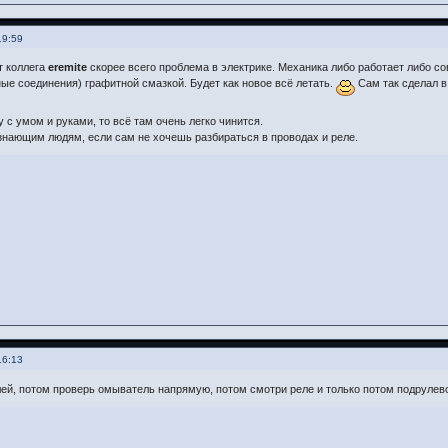
19:59
т коллега
eremite
скорее всего проблема в электрике. Механика либо работает либо сов
е соединения) графитной смазкой. Будет как новое всё летать.
Сам так сделал в 
 с умом и руками, то всё там очень легко чинится.
знающим людям, если сам не хочешь разбираться в проводах и реле.
16:13
ей, потом проверь омыватель напрямую, потом смотри реле и только потом подрулев