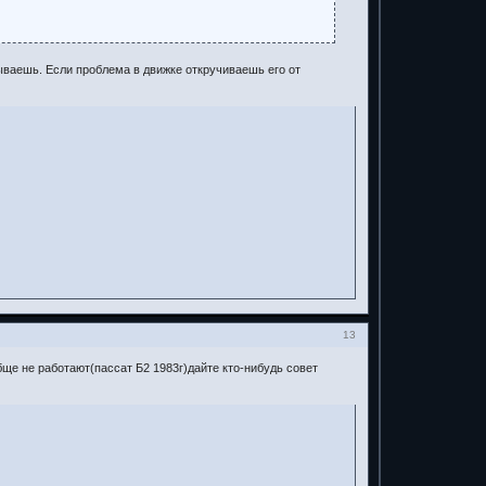
ываешь. Если проблема в движке откручиваешь его от
13
ще не работают(пассат Б2 1983г)дайте кто-нибудь совет