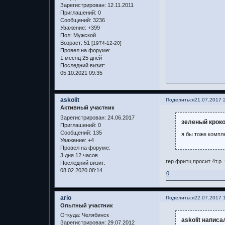
Зарегистрирован
: 12.11.2011
Приглашений:
0
Сообщений:
3236
Уважение:
+399
Пол:
Мужской
Возраст:
51
[1974-12-20]
Провел на форуме:
1 месяц 25 дней
Последний визит:
05.10.2021 09:35
askolit
Поделиться
21.07.2017 
Активный участник
Зарегистрирован
: 24.06.2017
зеленый кроко
Приглашений:
0
Сообщений:
135
я бы тоже компл
Уважение:
+4
Провел на форуме:
3 дня 12 часов
гер фритц просит 4т.р.
Последний визит:
08.02.2020 08:14
0
ario
Поделиться
22.07.2017 
Опытный участник
Откуда:
Челябинск
askolit написа
Зарегистрирован
: 29.07.2012