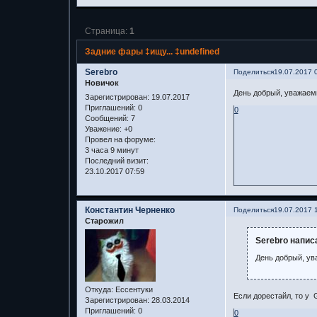
Страница:
1
Задние фары ‡ищу... ‡undefined
Serebro
Поделиться
19.07.2017 
Новичок
День добрый, уважаемы
Зарегистрирован
: 19.07.2017
Приглашений:
0
0
Сообщений:
7
Уважение:
+0
Провел на форуме:
3 часа 9 минут
Последний визит:
23.10.2017 07:59
Константин Черненко
Поделиться
19.07.2017 
Старожил
Serebro напис
День добрый, ув
Откуда:
Ессентуки
Если дорестайл, то у 
Зарегистрирован
: 28.03.2014
Приглашений:
0
0