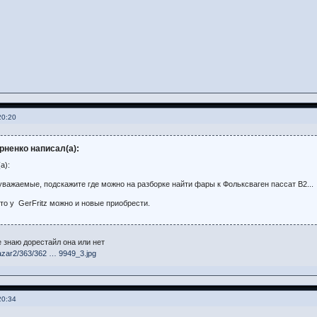
20:20
рненко написал(а):
а):
ажаемые, подскажите где можно на разборке найти фары к Фольксваген пассат B2...
 то у GerFritz можно и новые приобрести.
е знаю дорестайл она или нет
/bazar2/363/362 … 9949_3.jpg
20:34