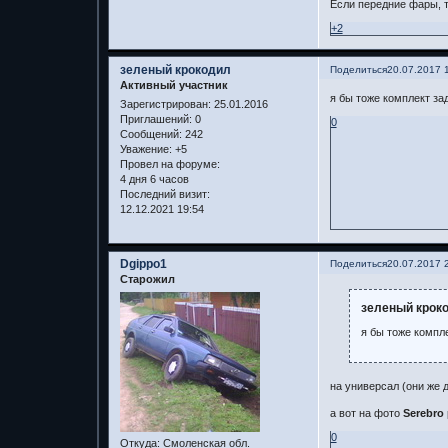
Если передние фары, то
+2
зеленый крокодил
Поделиться
20.07.2017 
Активный участник
я бы тоже комплект за
Зарегистрирован
: 25.01.2016
Приглашений:
0
0
Сообщений:
242
Уважение:
+5
Провел на форуме:
4 дня 6 часов
Последний визит:
12.12.2021 19:54
Dgippo1
Поделиться
20.07.2017 
Старожил
зеленый кроко
я бы тоже компл
на универсал (они же 
а вот на фото
Serebro
0
Откуда:
Смоленская обл.