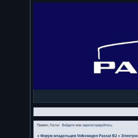
Привет, Гость!
Войдите
или
зарегистрируйтесь
.
»
Форум владельцев Volkswagen Passat B2
»
Электро