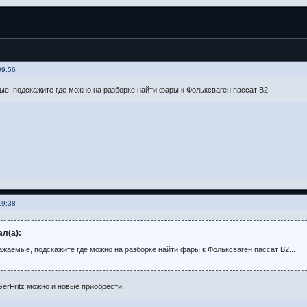
09:56
е, подскажите где можно на разборке найти фары к Фольксваген пассат B2...
19:38
ал(а):
ажаемые, подскажите где можно на разборке найти фары к Фольксваген пассат B2...
GerFritz можно и новые приобрести.