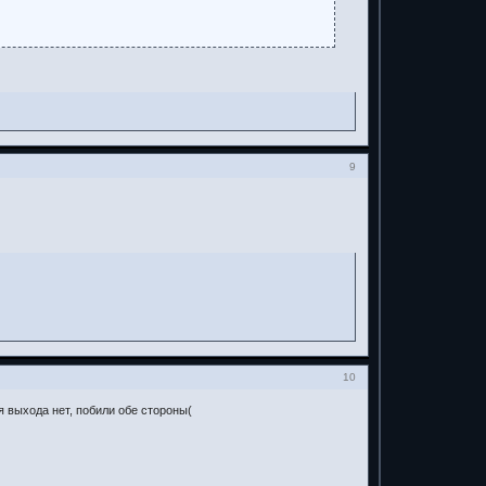
9
10
ня выхода нет, побили обе стороны(