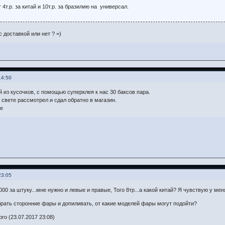
 4т.р. за китай и 10т.р. за бразилию на универсал.
с доставкой или нет ? =)
14:50
й из кусочков, с помощью суперклея к нас 30 баксов пара.
 свете рассмотрел и сдал обратно в магазин.
е
23:05
000 за штуку...мне нужно и левые и правые, Того 8тр...а какой китай? Я чувствую у ме
брать сторонние фары и допиливать, от какие моделей фары могут подойти?
ro (23.07.2017 23:08)