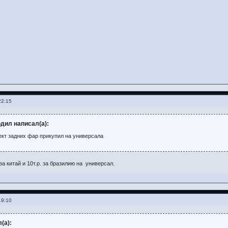
22:15
дил написал(а):
ект задних фар прикупил на универсала
 за китай и 10т.р. за бразилию на универсал.
19:10
л(а):