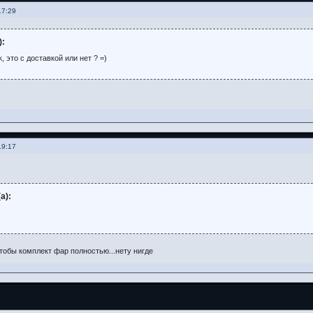
17:29
):
, это с доставкой или нет ? =)
19:17
а):
чтобы комплект фар полностью...нету нигде