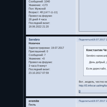
Сообщений:
1040
Уважение:
+173
Пол:
Мужской
Возраст:
48
[1977-11-22]
Провел на форуме:
28 дней 4 часа
Последний визит:
18.06.2022 21:20
Serebro
Поделиться
19.07.2017 
Новичок
Зарегистрирован
: 19.07.2017
Константин Че
Приглашений:
0
Сообщений:
7
Serebro написал(
Уважение:
+0
День добрый, ув
Провел на форуме:
3 часа 9 минут
Если дорестайл,
Последний визит:
23.10.2017 07:59
Вот...модель, честно н
http://i3.infocar.ua/img
0
eremite
Поделиться
19.07.2017 
Гость