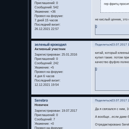
Приглашений:
0
гер фритц просит
Сообщений:
542
Уважение:
+36
Провел на форуме:
не кислый ценник, это 
7 дней 15 часов
Последний визит:
0
26.12.2021 22:57
зеленый крокодил
Поделиться
23.07.2017 
Активный участник
китай, который клеены
Зарегистрирован
: 25.01.2016
купил такие. потом при
Приглашений:
0
качество фуфло полно
Сообщений:
242
Уважение:
+5
0
Провел на форуме:
4 дня 6 часов
Последний визит:
12.12.2021 19:54
Serebro
Поделиться
23.07.2017 
Новичок
Да я связался с ним, 1
Зарегистрирован
: 19.07.2017
Приглашений:
0
А вообще...если даже 
Сообщений:
7
Уважение:
+0
Отредактировано Sereb
Провел на форуме: