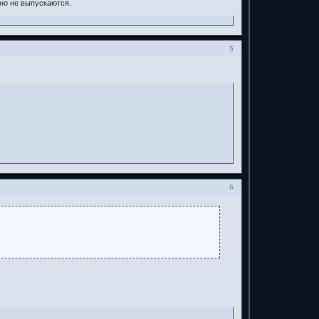
вно не выпускаются.
5
6