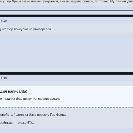
 у Гер Фрица такие новые продаются, а если задние фонари, то только б/у, так как да
17:10
дних фар прикупил на универсала
21:30
дил написал(а):
ект задних фар прикупил на универсала
дорейстал) должны быть новые у Гер Фрица.
рейстал.... только Б\У...