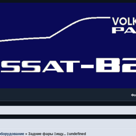
Фо
оборудование
»
Задние фары ‡ищу... ‡undefined