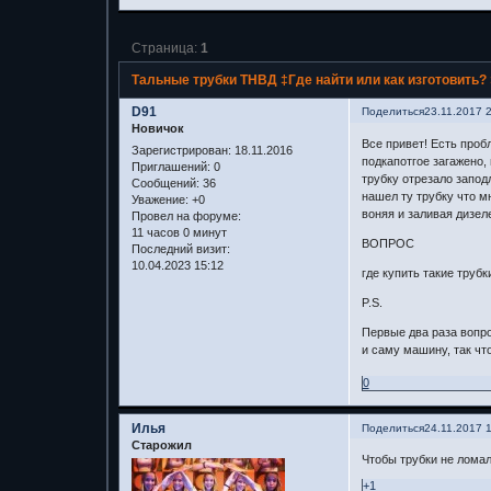
Страница:
1
Тальные трубки ТНВД ‡Где найти или как изготовить? 
D91
Поделиться
23.11.2017 
Новичок
Все привет! Есть проб
Зарегистрирован
: 18.11.2016
подкапотгое загажено, 
Приглашений:
0
трубку отрезало запод
Сообщений:
36
нашел ту трубку что м
Уважение:
+0
воняя и заливая дизел
Провел на форуме:
11 часов 0 минут
ВОПРОС
Последний визит:
10.04.2023 15:12
где купить такие труб
P.S.
Первые два раза вопро
и саму машину, так чт
0
Илья
Поделиться
24.11.2017 
Старожил
Чтобы трубки не ломал
+1