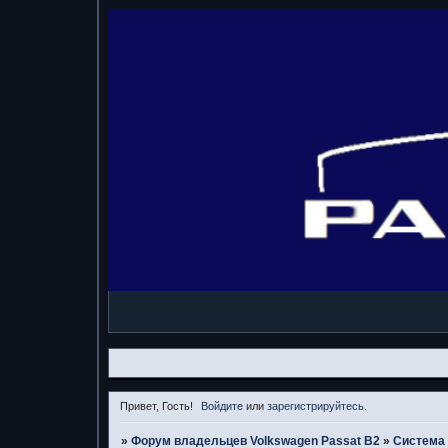
Привет, Гость!
Войдите
или
зарегистрируйтесь
.
»
Форум владельцев Volkswagen Passat B2
»
Система 