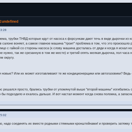
‡undefined
23:28
лема, трубки ТНВД которые идут от насоса к форсункам дают течь в виде дырочки из кот
в салоне воняет, а самое главное машина "троит" проблема в том, что это произошло ра
лицо с гайкой со стороны насоса (к слову машина досталась от дяди и когда я искал н
не нужно, так же срезанную в том же месте) и третий опять мелкая дырочка, пол часа 
ем округу.
ки новые? Или их может изготавливают те же кондиционерщики или автогазовики? Ведь
с решался просто, брались трубки от упомянутой выше "второй машины" изгибались с
о бы подходило и ехалось дальше. И вот настал момент когда снова поломка, а запасн
15:02
о, надо соединять их вместе родными стяжными кронштейнами! и проверить затяжку т