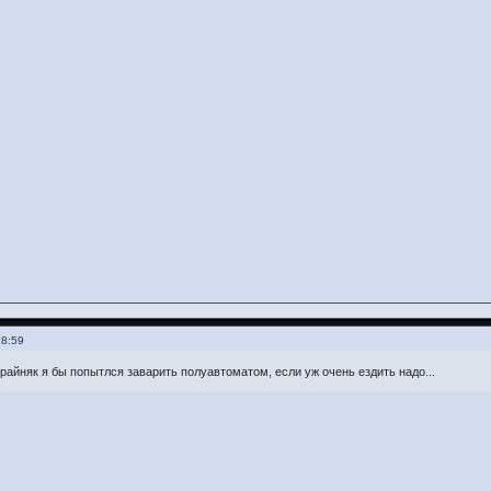
18:59
крайняк я бы попытлся заварить полуавтоматом, если уж очень ездить надо...