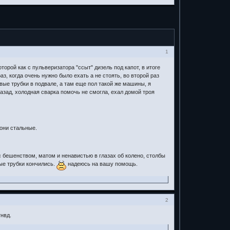
1
орой как с пульверизатора "ссыт" дизель под капот, в итоге
з, когда очень нужно было ехать а не стоять, во второй раз
овые трубки в подвале, а там еще пол такой же машины, я
назад, холодная сварка помочь не смогла, ехал домой троя
 они стальные.
 бешенством, матом и ненавистью в глазах об колено, столбы
ые трубки кончились.
надеюсь на вашу помощь.
2
нвд.