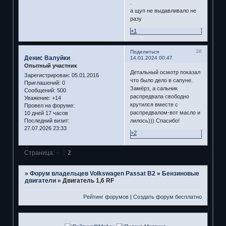
.
а щуп не выдавливало не
разу
+1
38
Поделиться
Денис Валуйки
14.01.2024 00:47
Опытный участник
Детальный осмотр показал
Зарегистрирован
: 05.01.2016
что было дело в сапуне.
Приглашений:
0
Замёрз, а сальник
Сообщений:
500
распредвала свободно
Уважение:
+14
крутился вместе с
Провел на форуме:
распредвалом-вот масло и
10 дней 17 часов
Последний визит:
лилось))) Спасибо!
27.07.2026 23:33
+2
Страница:
«
1
2
»
Форум владельцев Volkswagen Passat B2
»
Бензиновые
двигатели
»
Двигатель 1,6 RF
Рейтинг форумов
|
Создать форум бесплатно