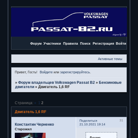
Форум
Участники
Правила
Поиск
Регистрация
Войти
Активные темы
Привет, Гость!
Войдите
или
зарегистрируйтесь
.
»
Форум владельцев Volkswagen Passat B2
»
Бензиновые
двигатели
»
Двигатель 1,6 RF
Страница:
«
1
2
Двигатель 1,6 RF
31
Поделиться
Константин Черненко
21.10.2021 19:14
Старожил
Денис