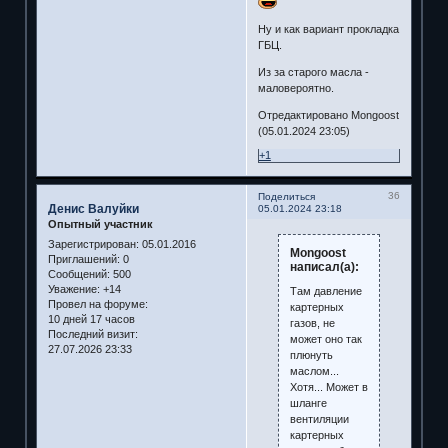
Ну и как вариант прокладка
ГБЦ.
Из за старого масла -
маловероятно.
Отредактировано Mongoost
(05.01.2024 23:05)
+1
36
Поделиться
Денис Валуйки
05.01.2024 23:18
Опытный участник
Зарегистрирован
: 05.01.2016
Mongoost
Приглашений:
0
написал(а):
Сообщений:
500
Уважение:
+14
Там давление
Провел на форуме:
картерных
10 дней 17 часов
газов, не
Последний визит:
может оно так
27.07.2026 23:33
плюнуть
маслом...
Хотя... Может в
шланге
вентиляции
картерных