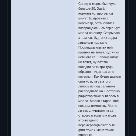
Сегодня мороз был чуть
больше-20. Завёл
нормально, прогрелся
минут 10,проехал с
километр, остановился,
возвращаюсь, смотрю-чуть
масла на снегу. Открываю,
а там как-будто из ведра
ливанули под капот.
Прокладка клапан ной
крышки не течёт,подтянул
немного её. Завожу-нигде
не течёт, ну вот так
поездил раза три туда -
обратно, нигде так и не
потекло... Как будто давило
сильно и, из за этого
лилось из под сальника
распредвала на шестерню,
радиатор тоже был весь в
масле. Масло старое, всё
некогда поменять. Могло
ли так случиться из за
старого масла или может
что-то где-то
перемёрзло(может быть
фильтр)? У меня такое
впервые...