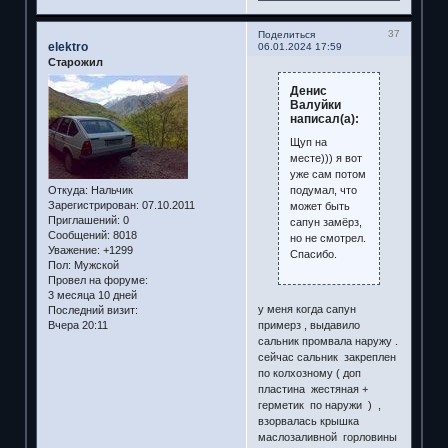
37
Поделиться
elektro
06.01.2024 17:59
Старожил
Денис
Валуйки
написал(а):
Щуп на
месте))) я вот
уже сам потом
подумал, что
Откуда:
Нальчик
Зарегистрирован
: 07.10.2011
может быть
Приглашений:
0
сапун замёрз,
Сообщений:
8018
но не смотрел.
Уважение:
+1299
Спасибо.
Пол:
Мужской
Провел на форуме:
3 месяца 10 дней
у меня когда сапун
Последний визит:
примерз , выдавило
Вчера 20:11
сальник промвала наружу .
сейчас сальник закреплен
по колхозному ( доп
пластина жестяная +
герметик по наружи ) ,
взорвалась крышка
маслозаливной горловины