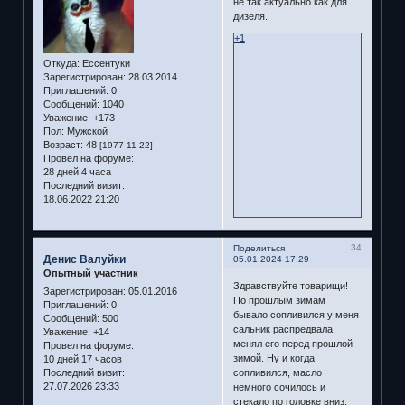
не так актуально как для
дизеля.
+1
Откуда:
Ессентуки
Зарегистрирован
: 28.03.2014
Приглашений:
0
Сообщений:
1040
Уважение:
+173
Пол:
Мужской
Возраст:
48
[1977-11-22]
Провел на форуме:
28 дней 4 часа
Последний визит:
18.06.2022 21:20
34
Поделиться
Денис Валуйки
05.01.2024 17:29
Опытный участник
Здравствуйте товарищи!
Зарегистрирован
: 05.01.2016
По прошлым зимам
Приглашений:
0
бывало сопливился у меня
Сообщений:
500
сальник распредвала,
Уважение:
+14
менял его перед прошлой
Провел на форуме:
зимой. Ну и когда
10 дней 17 часов
Последний визит:
сопливился, масло
27.07.2026 23:33
немного сочилось и
стекало по головке вниз.