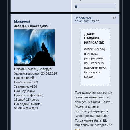
0
35
Поделиться
Mongoost
05.01.2024 23:05
Заводчик крокодила :)
Денис
Валуйки
написал(а):
лилось из под
сальника
распредвала
на шестерню,
радиатор тоже
Откуда:
Гомель, Беларусь
был весь в
Зарегистрирован
: 23.04.2014
масле.
Приглашений:
0
Сообщений:
903
Уважение:
+134
Пол:
Мужской
Там давление картерных
Провел на форуме:
газов, не может оно так
15 дней 15 часов
плюнуть маслом... Хотя...
Последний визит:
Может в шланге
04.08.2026 00:41
вентиляции картерных
газов пробка ледяная?
Тогда может быть. Шуп
масляной не потерял???