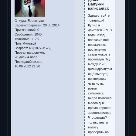
Валуйки
написал(а):
Здравствуйте
товарищи!
Откуда:
Ессентуки
Купил я
Зарегистрирован
: 28.03.2014
Приглашений:
0
двигатель RF 3
Сообщений:
1040
года назад.
Уважение:
+173
поставил,всё
Пол:
Мужской
нормально.
Возраст:
48
[1977-11-22]
постепенно
Провел на форуме:
стала мокреть
28 дней 4 часа
прокладка гбц
Последний визит:
между 2 и 3
18.06.2022 21:20
цилиндром(там
ещё выступ ).
но мокрела
чуть чуть.
потом
сильнее,а
вчера поменял
масло,дык
прямо хорошо
засопливилось...
Что делать?
только везти
голову
проверять на