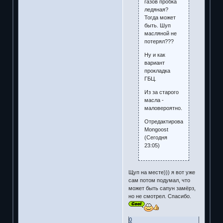
газов пробка
ледяная?
Тогда может
быть. Шуп
масляной не
потерял???
Ну и как
вариант
прокладка
ГБЦ.
Из за старого
масла -
маловероятно.
Отредактировано
Mongoost
(Сегодня
23:05)
Щуп на месте))) я вот уже
сам потом подумал, что
может быть сапун замёрз,
но не смотрел. Спасибо.
0