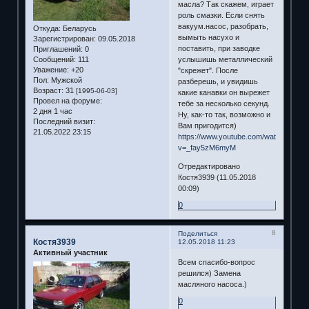
масла? Так скажем, играет
роль смазки. Если снять
вакуум.насос, разобрать,
Откуда:
Беларусь
вымыть насухо и
Зарегистрирован
: 09.05.2018
поставить, при заводке
Приглашений:
0
Сообщений:
111
услышишь металлический
Уважение:
+20
"скрежет". После
Пол:
Мужской
разберешь, и увидишь
Возраст:
31
[1995-06-03]
какие канавки он вырежет
Провел на форуме:
тебе за несколько секунд.
2 дня 1 час
Ну, как-то так, возможно и
Последний визит:
Вам пригодится)
21.05.2022 23:15
https://www.youtube.com/watch?
v=_fay5zM6myM
Отредактировано
Костя3939 (11.05.2018
00:09)
0
8
Поделиться
Костя3939
12.05.2018 11:23
Активный участник
Всем спасибо-вопрос
решился) Замена
масляного насоса.)
0