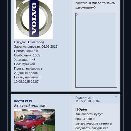
понятно, а масло-то зачем
вакуумному?
0
Откуда:
Н.Новгород
Зарегистрирован
: 06.03.2013
Приглашений:
0
Сообщений:
1665
Уважение:
+48
Пол:
Мужской
Провел на форуме:
22 дня 19 часов
Последний визит:
19.08.2025 22:07
7
Поделиться
Костя3939
11.05.2018 00:04
Активный участник
ISOpter
Как лопасти будут
вращаться о
металлические стенки и
создавать вакуум без