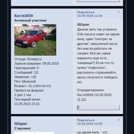
5
Поделиться
Костя3939
10.05.2018 11:19
Активный участник
ISOpter
Данное авто так устроено.
Оба насоса сидят на одном
валу, один "смотрит за
другим", вакуумный насос
без масла работать не
сможет. Всё же, какие
варианты ещё есть,
Откуда:
Беларусь
товарищи?) Если что-то
Зарегистрирован
: 09.05.2018
нужно "пофоткать",
Приглашений:
0
Сообщений:
111
рассказать-спрашивайте,
Уважение:
+20
авось получится победить
Пол:
Мужской
их)
Возраст:
31
[1995-06-03]
Отредактировано
Провел на форуме:
2 дня 1 час
Костя3939 (10.05.2018
Последний визит:
11:22)
21.05.2022 23:15
0
6
Поделиться
ISOpter
10.05.2018 14:00
Старожил
на одном валу - это