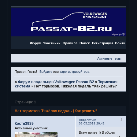
Форум
Участники
Правила
Поиск
Регистрация
Войти
Активные темы
Привет, Гость!
Войдите
или
зарегистрируйтесь
.
»
Форум владельцев Volkswagen Passat B2
»
Тормозная
система
»
Нет тормозов. Тяжёлая педаль ‡Как решить?
Страница:
1
Нет тормозов. Тяжёлая педаль ‡Как решить?
1
Поделиться
Костя3939
09.05.2018 20:42
Активный участник
Всем привет!) В общем