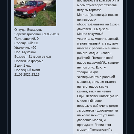
постараюсь в крастце :- На
моём "булеваре" тяжёлая
педаль тормоза.
Мягчает(не всегда) только
при высоких
оборотах(хватает на 1 раз),
двигатель 1.6 дизель.
Откуда:
Беларусь
Менял вакумный
Зарегистрирован
: 09.05.2018
усилитель, менял главный,
Приглашений:
0
Сообщений:
111
менял главный с вакумом
Уважение:
+20
вместе с рабочей машины-
Пол:
Мужской
ничего! ладно.. клапан
Возраст:
31
[1995-06-03]
рабочий. Поменял свой
Провел на форуме:
насос на другой(бу, купил)-
2 дня 1 час
не помогло. Взял у
Последний визит:
товарища для
21.05.2022 23:15
эксперимента с рабочей
машины, снимаю-ставлю-
ничего! насос как не
качает, так и не начал..
Один человек намекнул на
масляный насос..
возможно ли? очень редко
загорается чудо-лампочка
на холостых-отсутствие
давление масла, и
пропадает. Ловил этот
момент, "конектился" в