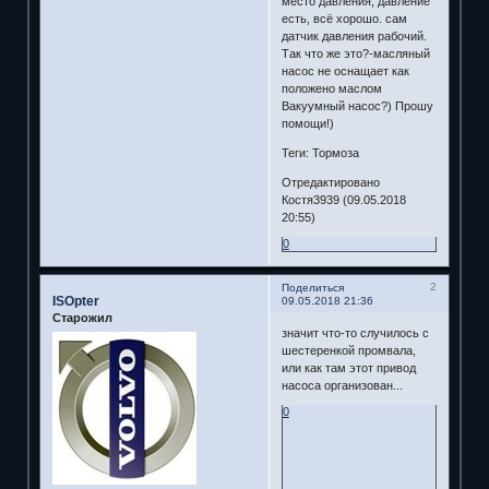
место давления, давление
есть, всё хорошо. сам
датчик давления рабочий.
Так что же это?-масляный
насос не оснащает как
положено маслом
Вакуумный насос?) Прошу
помощи!)
Теги: Тормоза
Отредактировано
Костя3939 (09.05.2018
20:55)
0
2
Поделиться
ISOpter
09.05.2018 21:36
Старожил
значит что-то случилось с
шестеренкой промвала,
или как там этот привод
насоса организован...
0