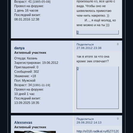
произошло хз, все цело с
Возраст:
41
[1985-05-08]
Провел на форуме:
вида. Чтобы оно не
1 день 16 часов
шевелилось примотаю
Последний визит:
чем-нить накрепко. ))
08.01.2016 12:38
И..., я ещё молод, ко
мне можно и на ты )))
0
8
Поделиться
danya
27.06.2012 23:38
Активный участник
так в итоге за что она
Откуда:
Казань
кроме эмк отвечает?
Зарегистрирован
: 19.06.2012
Приглашений:
0
0
Сообщений:
302
Уважение:
+18
Пол:
Мужской
Возраст:
34
[1991-11-19]
Провел на форуме:
10 дней 1 час
Последний визит:
13.09.2025 18:35
9
Поделиться
Alexsevas
28.06.2012 14:13
Активный участник
http://s018.radikal.ru/i527/1206/58/0cc