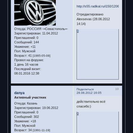
http://s55.radikal.ru/i150/1206/01/f3c1
Отредактировано
Alexsevas (28.06.2012
14:14)
Откуда:
РОССИЯ -=Севастополь=-
0
Зарегистрирован
: 11.04.2012
Приглашений:
0
Сообщений:
144
Уважение:
+11
Пол:
Мужской
Возраст:
41
[1985-05-08]
Провел на форуме:
1 день 16 часов
Последний визит:
08.01.2016 12:38
10
Поделиться
danya
28.06.2012 16:05
Активный участник
действительно всё
Откуда:
Казань
спасибо:)
Зарегистрирован
: 19.06.2012
Приглашений:
0
0
Сообщений:
302
Уважение:
+18
Пол:
Мужской
Возраст:
34
[1991-11-19]