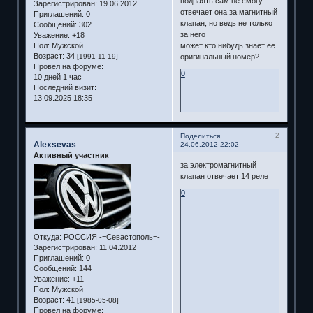
подпаять сам не смогу
Зарегистрирован
: 19.06.2012
отвечает она за магнитный
Приглашений:
0
клапан, но ведь не только
Сообщений:
302
за него
Уважение:
+18
может кто нибудь знает её
Пол:
Мужской
Возраст:
34
оригинальный номер?
[1991-11-19]
Провел на форуме:
0
10 дней 1 час
Последний визит:
13.09.2025 18:35
2
Поделиться
Alexsevas
24.06.2012 22:02
Активный участник
за электромагнитный
клапан отвечает 14 реле
0
Откуда:
РОССИЯ -=Севастополь=-
Зарегистрирован
: 11.04.2012
Приглашений:
0
Сообщений:
144
Уважение:
+11
Пол:
Мужской
Возраст:
41
[1985-05-08]
Провел на форуме: