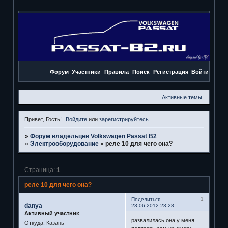
Форум
Участники
Правила
Поиск
Регистрация
Войти
Активные темы
Привет, Гость!
Войдите
или
зарегистрируйтесь
.
»
Форум владельцев Volkswagen Passat B2
»
Электрооборудование
»
реле 10 для чего она?
Страница:
1
реле 10 для чего она?
1
Поделиться
danya
23.06.2012 23:28
Активный участник
развалилась она у меня
Откуда:
Казань