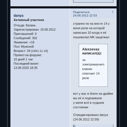
4
Поделиться
danya
24.06.2012 22:53
Активный участник
странно но на месте 14 у
Откуда:
Казань
меня реле на которой
Зарегистрирован
: 19.06.2012
написано 10 когда я её
Приглашений:
0
пошевелил МК защёлкал
Сообщений:
302
Уважение:
+18
Пол:
Мужской
Alexsevas
Возраст:
34
[1991-11-19]
написал(а):
Провел на форуме:
10 дней 1 час
за
Последний визит:
электромагнитный
13.09.2025 18:35
клапан
отвечает 14
реле
вот у вас в блоге на драйве
вы её и подпаивали
у меня всё в худшем
состоянии
Отредактировано danya
(24.06.2012 22:59)
0