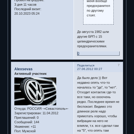
Провел на форуме:
меня вообще
3 дня 11 часов
предохранители
Последний визит:
по другому
20.10.2023 05:24
стоят.
До августа 1982 шли
другие БРП с 15
цилиндрическими
предохранителями.
0
7
Поделиться
Alexsevas
27.06.2012 00:27
Активный участник
Да было дело )) Вот
недавно опять что-то
началось то "да", то "нет".
Отходит контактик где-то
все таки, но оооочень
редко. Последнее время не
беспокоит. Видимо это
Откуда:
РОССИЯ -=Севастополь=-
длинное реле надо
Зарегистрирован
: 11.04.2012
примотать хорошо, чтобы
Приглашений:
0
вибрации на него не
Сообщений:
144
влияли, т.к. все сделал там
Уважение:
+11
на "5", что опять там
Пол:
Мужской