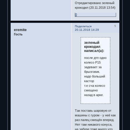
Отредактировано зеленый
крокодил (20.11.2018 13:54)
0
5
Поделиться
eremite
20.11.2018 14:29
Гость
зеленый
крокодил
написал(а):
после дтп одно
колесо Р15
задевает за
брызговик.
надо больший
кастор
т.е сча колесо
смещено
назад в арке.
Так поставь шаровую от
машины с гуром - у неё как
раз палец смещён вперед.
Нет там никакого конуса,
на заборе тоже много что