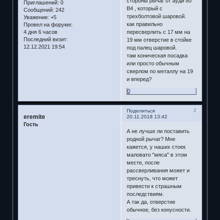
стороны рычаг от ауди 80
Приглашений:
0
В4 , который с
Сообщений:
242
трехболтовой шаровой.
Уважение:
+5
как правильно
Провел на форуме:
пересверлить с 17 мм на
4 дня 6 часов
Последний визит:
19 мм отверстие в стойке
12.12.2021 19:54
под палец шаровой.
там коническая посадка
или просто обычным
сверлом по металлу на 19
и вперед?
0
2
Поделиться
eremite
20.11.2018 13:42
Гость
А не лучше ли поставить
родной рычаг? Мне
кажется, у наших стоек
маловато "мяса" в этом
месте, после
рассверливания может и
треснуть, что может
привести к страшным
последствиям.
А так да, отверстие
обычное, без конусности.