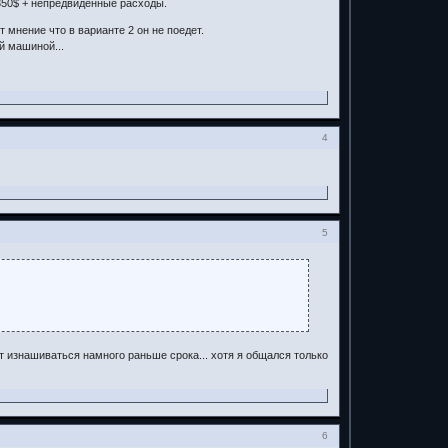
- 350$ + непредвиденные расходы.
 мнение что в варианте 2 он не поедет.
й машиной...
4
5
дет изнашиваться намного раньше срока... хотя я общался только
6