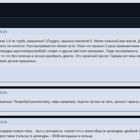
19:15
ном 1.6 не турбо, крашеные? (Поддон, крышка клапанов?). Имею сильный жор масла. Дв
ить не хочется. Рассматриваются лёгкие пути. Пока что промыл 2 раза промывочным 
линдры ацетон/керосин/Вайт спирит и другие жёсткие промывки . Ради эксперимента .
то что без полезно и лучше разобрать двигло. Это запасной пассат. Гаража нет ямы не
акие детали крашеные.
19:24
ашеные. Попробуй раскоксовку, лавр например. Ацетон лучше не лить, разъест краску.
19:21
оздавая новую тему... был у моториста. сказал что у меня яйца (в цилиндрах двойной э
 проставки (гильзы) в цилиндры - 300$+вкладыши и кольца