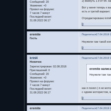
2) вкинуть 1.9 от б4. 
Сообщений:
20
Уважение:
+0
Вот у меня теперь к в
Провел на форуме:
есть и третий вариант
7 часов 7 минут
Последний визит:
Отредактировано krini4
31.08.2022 06:17
0
eremite
Поделиться
17.04.2019 
Гость
Неужели там такой изн
0
krini4
Поделиться
17.04.2019 
Новичок
Зарегистрирован
: 02.08.2018
eremite написа
Приглашений:
0
Сообщений:
20
Неужели там так
Уважение:
+0
Провел на форуме:
7 часов 7 минут
как я понял ( я не мот
Последний визит:
с одним мотористом, м
31.08.2022 06:17
0
eremite
Поделиться
17.04.2019 