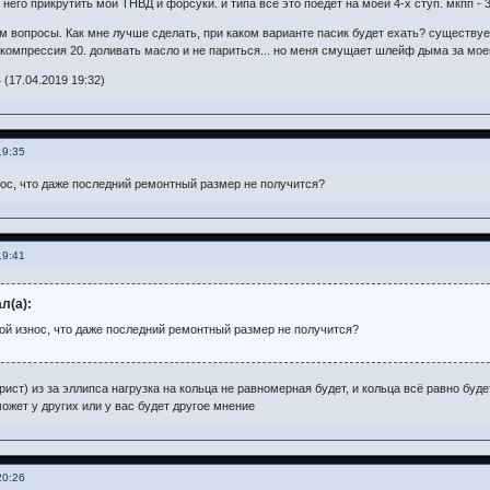
на него прикрутить мой ТНВД и форсуки. и типа всё это поедет на моей 4-х ступ. мкпп 
ам вопросы. Как мне лучше сделать, при каком варианте пасик будет ехать? существует
. компрессия 20. доливать масло и не париться... но меня смущает шлейф дыма за мое
 (17.04.2019 19:32)
19:35
ос, что даже последний ремонтный размер не получится?
19:41
л(а):
ой износ, что даже последний ремонтный размер не получится?
орист) из за эллипса нагрузка на кольца не равномерная будет, и кольца всё равно бу
ожет у других или у вас будет другое мнение
20:26