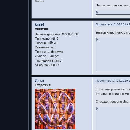
Гость
После расточки в ремо
0
krini4
Поделиться
17.04.2019 
Новичок
теперь я вас понял. я 
Зарегистрирован
: 02.08.2018
Приглашений:
0
0
Сообщений:
20
Уважение:
+0
Провел на форуме:
7 часов 7 минут
Последний визит:
31.08.2022 06:17
Илья
Поделиться
17.04.2019 
Старожил
Если заморачиваться с
1.9 атмо не сильно мош
Отредактировано Илья 
0