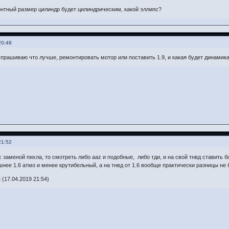
нтный размер цилиндр будет цилиндрическим, какой эллипс?
20:48
спрашиваю что лучше, ремонтировать мотор или поставить 1.9, и какая будет динамика у
21:52
 заменой пихла, то смотреть либо ааz и подобные, либо тди, и на свой тнвд ставить
нее 1.6 атмо и менее крутибельный, а на тнвд от 1.6 вообще практически разницы не б
(17.04.2019 21:54)