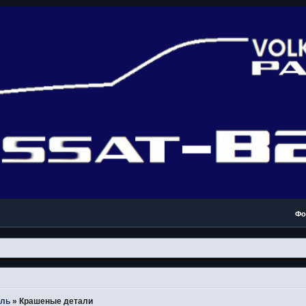
Фо
ель
»
Крашеные детали