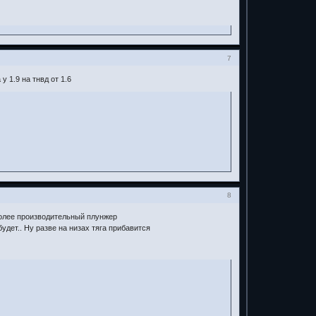
7
 1.9 на тнвд от 1.6
8
 более производительный плунжер
удет.. Ну разве на низах тяга прибавится