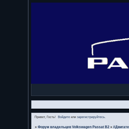
Привет, Гость!
Войдите
или
зарегистрируйтесь
.
»
Форум владельцев Volkswagen Passat B2
»
#Двигат