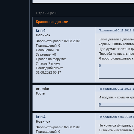
Страница:
1
Крашеные детали
krini4
Поделиться
20.11.2018 
Новичок
Какие детали в дизель
Зарегистрирован
: 02.08.2018
чёрным. Опять капитал
Приглашений:
0
Щас думаю залить в ци
Сообщений:
20
Просьба не писать про 
Уважение:
+0
Я просто спрашиваю к
Провел на форуме:
7 часов 7 минут
0
Последний визит:
31.08.2022 06:17
eremite
Поделиться
20.11.2018 
Гость
И поддон, и крышка кр
0
krini4
Поделиться
17.04.2019 
Новичок
Не хочется флудить, с
Зарегистрирован
: 02.08.2018
1) точить и вставлять
Приглашений:
0