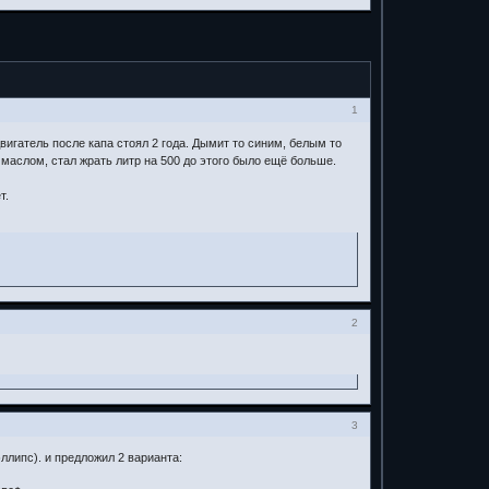
1
игатель после капа стоял 2 года. Дымит то синим, белым то
маслом, стал жрать литр на 500 до этого было ещё больше.
т.
2
3
ллипс). и предложил 2 варианта: