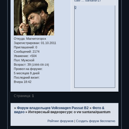
cate … santana-27
0
Откуда:
Магнитогорск
Зарегистрирован
: 01.10.2011
Приглашений:
0
Сообщений:
2174
Уважение:
+504
Пол:
Мужской
Возраст:
39
[1986-08-19]
Провел на форуме:
5 месяцев 8 дней
Последний визит:
Вчера 18:42
Страница:
1
»
Форум владельцев Volkswagen Passat B2
»
Фото &
видео
»
Интересный видеоресурс о vw santana/quantum
Рейтинг форумов
|
Создать форум бесплатно