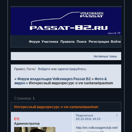
Форум
Участники
Правила
Поиск
Регистрация
Войти
Активные темы
Привет, Гость!
Войдите
или
зарегистрируйтесь
.
»
Форум владельцев Volkswagen Passat B2
»
Фото &
видео
»
Интересный видеоресурс о vw santana/quantum
Страница:
1
Интересный видеоресурс о vw santana/quantum
1
Поделиться
CY.
03.10.2011 16:23
Администратор
http://en.volkswagenclub.net/video-