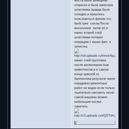
места были зачищены
откраски и была нанесена
шпатлевка правда было
холодно и пришлось
пользоавться феном что
быбстрее сохла.После
высыхания затер её и
нанес второй слой
шпатлевки поторил
операцию с выше фен и
зачистка
нанес слой грунтовки
после мелкозернистым
гравитексом,и в самом
конце краской из
баллончика результат меня
порадовал ремонтных
работ не видно если только
чщательно смотреть около
самой машины можно
небольшие косяки
заметить
0