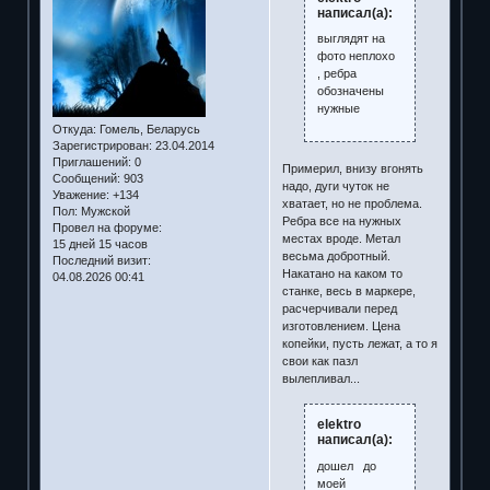
написал(а):
выглядят на
фото неплохо
, ребра
обозначены
нужные
Откуда:
Гомель, Беларусь
Зарегистрирован
: 23.04.2014
Приглашений:
0
Примерил, внизу вгонять
Сообщений:
903
надо, дуги чуток не
Уважение:
+134
хватает, но не проблема.
Пол:
Мужской
Ребра все на нужных
Провел на форуме:
местах вроде. Метал
15 дней 15 часов
весьма добротный.
Последний визит:
Накатано на каком то
04.08.2026 00:41
станке, весь в маркере,
расчерчивали перед
изготовлением. Цена
копейки, пусть лежат, а то я
свои как пазл
вылепливал...
elektro
написал(а):
дошел до
моей