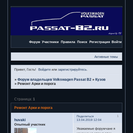
Форум
Участники
Правила
Поиск
Регистрация
Войти
Активные темы
Привет, Гость!
Войдите
или
зарегистрируйтесь
.
»
Форум владельцев Volkswagen Passat B2
»
Кузов
»
Ремонт Арки и порога
Страница:
1
Ремонт Арки и порога
1
Поделиться
huvaki
13.04.2019 12:04
Опытный участник
Уважаемые форумчане я