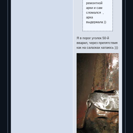
ремонтной
арки и сам
сломался ,
арка
выдержала ))
Я в порог уголок 50-й
вварил, через препятствия
как на салазках катаюсь )))