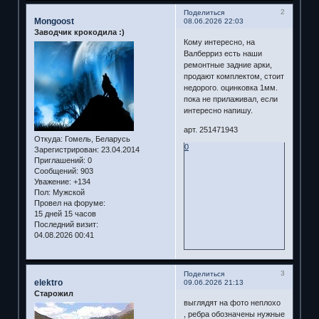
2
Поделиться
Mongoost
08.06.2026 22:03
Заводчик крокодила :)
Кому интересно, на
Валберриз есть наши
ремонтные задние арки,
продают комплектом, стоит
недорого. оцинковка 1мм.
пока не прилаживал, если
интересно напишу.
арт. 251471943
Откуда:
Гомель, Беларусь
0
Зарегистрирован
: 23.04.2014
Приглашений:
0
Сообщений:
903
Уважение:
+134
Пол:
Мужской
Провел на форуме:
15 дней 15 часов
Последний визит:
04.08.2026 00:41
3
Поделиться
elektro
09.06.2026 21:13
Старожил
выглядят на фото неплохо
, ребра обозначены нужные