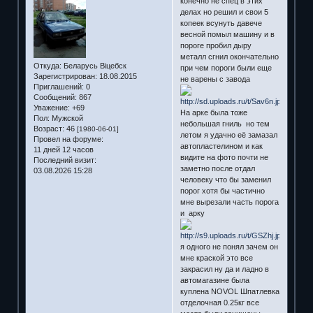
конечно не спец в этих
делах но решил и свои 5
копеек всунуть давече
весной помыл машину и в
пороге пробил дыру
металл сгнил окончательно
Откуда:
Беларусь Віцебск
при чем пороги были еще
Зарегистрирован
: 18.08.2015
не варены с завода
Приглашений:
0
Сообщений:
867
Уважение:
+69
На арке была тоже
Пол:
Мужской
небольшая гниль но тем
Возраст:
46
[1980-06-01]
летом я удачно её замазал
Провел на форуме:
автопластелином и как
11 дней 12 часов
видите на фото почти не
Последний визит:
заметно после отдал
03.08.2026 15:28
человеку что бы заменил
порог хотя бы частично
мне вырезали часть порога
и арку
я одного не понял зачем он
мне краской это все
закрасил ну да и ладно в
автомагазине была
куплена NOVOL Шпатлевка
отделочная 0.25кг все