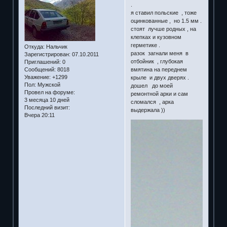
.
я ставил польские , тоже
оцинкованные , но 1.5 мм .
стоят лучше родных , на
клепках и кузовном
герметике .
Откуда:
Нальчик
разок загнали меня в
Зарегистрирован
: 07.10.2011
отбойник , глубокая
Приглашений:
0
Сообщений:
8018
вмятина на переднем
Уважение:
+1299
крыле и двух дверях .
Пол:
Мужской
дошел до моей
Провел на форуме:
ремонтной арки и сам
3 месяца 10 дней
сломался , арка
Последний визит:
выдержала ))
Вчера 20:11